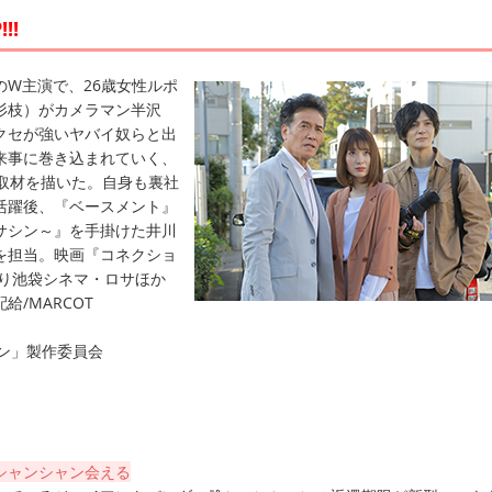
!!
のW主演で、26歳女性ルポ
杉枝）がカメラマン半沢
クセが強いヤバイ奴らと出
来事に巻き込まれていく、
会取材を描いた。自身も裏社
活躍後、『ベースメント』
サシン～』を手掛けた井川
を担当。映画『コネクショ
)より池袋シネマ・ロサほか
/MARCOT
ョン」製作委員会
シャンシャン会える