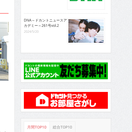
DNA～ドカントニュースア
カデミー～261号vol.2
2024/5/20
月間TOP10
総合TOP10