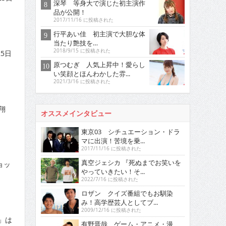
深琴 等身大で演じた初主演作
品が公開！
2017/11/16 に投稿された
行平あい佳 初主演で大胆な体
当たり艶技を…
2018/9/15 に投稿された
5日
原つむぎ 人気上昇中！愛らし
い笑顔とほんわかした雰...
2021/3/16 に投稿された
翔
オススメインタビュー
東京03 シチュエーション・ドラ
マに出演！苦境を乗...
2017/11/16 に投稿された
真空ジェシカ 『死ぬまでお笑いを
ョッ
やっていきたい！そ...
2022/7/16 に投稿された
ロザン クイズ番組でもお馴染
み！高学歴芸人としてブ...
2009/12/16 に投稿された
」は
有野晋哉 ゲーム・アニメ・漫