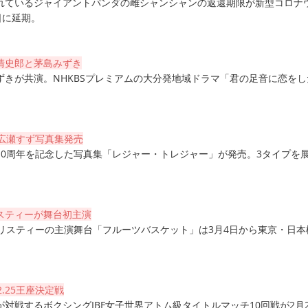
れているジャイアントパンダの雌シャンシャンの返還期限が新型コロナ
日に延期。
清史郎と茅島みずき
ずきが共演。NHKBSプレミアムの大分発地域ドラマ「君の足音に恋をし
念広瀬すず写真集発売
10周年を記念した写真集「レジャー・トレジャー」が発売。3タイプを
スティーが舞台初主演
クリスティーの主演舞台「フルーツバスケット」は3月4日から東京・日本
.25王座決定戦
対戦するボクシングIBF女子世界アトム級タイトルマッチ10回戦が2月2