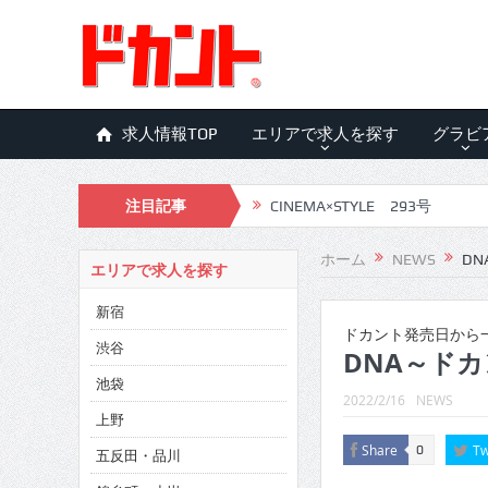
求人情報TOP
エリアで求人を探す
グラビ
注目記事
CINEMA×STYLE 293号
CINEMA×STYLE 292号
ホーム
NEWS
DN
エリアで求人を探す
CINEMA×STYLE 291号
新宿
CINEMA×STYLE 290号
ドカント発売日から一
渋谷
DNA～ドカ
CINEMA×STYLE 289号
池袋
2022/2/16
NEWS
CINEMA×STYLE 288号
上野
Share
Tw
0
五反田・品川
CINEMA×STYLE 287号