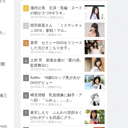
ウイ
瀧内公美 主演・長編・ヌード
の初が３つ!!!ギラギ...
2014/10/16 に投稿された
雨宮留菜さん 「ミスヤンチャ
ン2016」参戦！マル...
た」
2016/5/16 に投稿された
真琴 セクシーDVDをリリース
した元ひきこもり女子...
2013/4/16 に投稿された
土村 芳 新進女優が「愛の渦」
展開
監督舞台に
2014/7/16 に投稿された
RaMu 18歳Gカップ美少女が
DVDデビュー
2016/4/16 に投稿された
稀見理都 乳首残像に触手・ア
橋三
ヘ顔・「らめぇ」……エ...
2018/3/16 に投稿された
倉沢しえり ふんわり笑顔＆く
びれボディを武器にグラ...
2021/2/16 に投稿された
5日