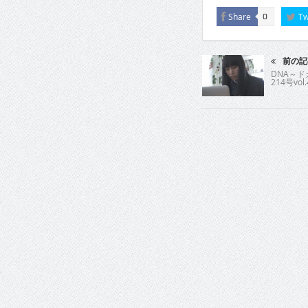
Share
Tw
0
前の記
DNA～
214号vol.