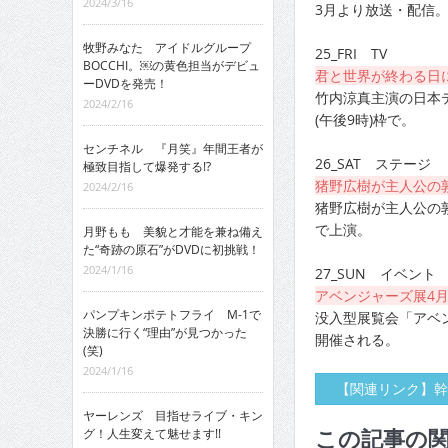
2024/3/16
3月より放送・配信
牧野みなた アイドルグループ
25_FRI TV
BOCCHI。￼の黄色担当がデビュ
君と世界が終わる日
ーDVDを発売！
竹内涼真主演の日本
2024/2/16
(午後9時)枠で。
センチネル 『月笑』年間王者が
26_SAT ステージ
極致目指して爆発する!?
猪野広樹が主人公の
2024/2/16
猪野広樹が主人公の
で上演。
月野もも 美貌と才能を兼ね備え
た“奇跡の原石”がDVDに初挑戦！
2024/1/16
27_SUN イベント
アベンジャーズ展4
パンプキンポテトフライ M-1で
没入型展覧会「アベ
決勝に行く“理由”が見つかった
開催される。
(笑)
2024/1/16
【関連リンク】幹
ヤーレンズ 目指せライブ・キン
この記事の
グ！人生変えて魅せます!!