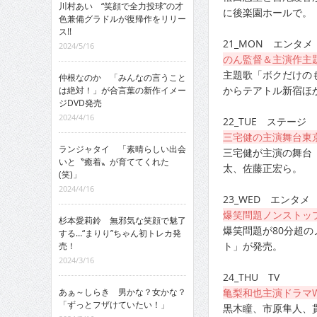
川村あい “笑顔で全力投球”の才
に後楽園ホールで。
色兼備グラドルが復帰作をリリー
ス!!
21_MON エンタメ
2024/5/16
のん監督＆主演作主
主題歌「ボクだけのも
仲根なのか 「みんなの言うこと
からテアトル新宿ほ
は絶対！」が合言葉の新作イメー
ジDVD発売
2024/4/16
22_TUE ステージ
三宅健の主演舞台東
ランジャタイ 「素晴らしい出会
三宅健が主演の舞台
いと〝癒着〟が育ててくれた
太、佐藤正宏ら。
(笑)」
2024/4/16
23_WED エンタメ
爆笑問題ノンストップ
杉本愛莉鈴 無邪気な笑顔で魅了
爆笑問題が80分超の
する…“まりり”ちゃん初トレカ発
ト」が発売。
売！
2024/3/16
24_THU TV
あぁ～しらき 男かな？女かな？
亀梨和也主演ドラマ
「ずっとフザけていたい！」
黒木瞳、市原隼人、