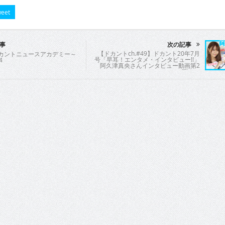
eet
事
次の記事
【ドカントch.#49】ドカント20年7月
ドカントニュースアカデミー～
号「早耳！エンタメ・インタビュー!!」
4
阿久津真央さんインタビュー動画第2
弾！