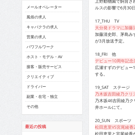
上野動物園で飼育さ
メールオペレーター
ルスの影響で6月30
風俗の求人
17_THU TV
キャバクラの求人
大分発ドラマに加藤
加藤清史郎、茅島み
営業の求人
が3月放送予定。
パワフルワーク
18_FRI 他
ホスト・モデル・AV
デビュー10周年記
接客・販売サービス
広瀬すずのデビュー
する。
クリエイティブ
ドライバー
19_SAT ステージ
乃木坂吉田綾乃クリ
副業・在宅・独立
乃木坂46吉田綾乃
その他
井ホールにて。
20_SUN スポーツ
最近の投稿
松田恵里VS宮尾綾香2
松田恵里と宮尾綾香が