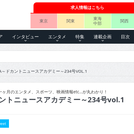
求人情報はこちら
東海
東京
関東
関西
中部
ア
インタビュー
エンタメ
特集
連載企画
目次
A～ドカントニュースアカデミー～234号VOL.1
ヶ月のエンタメ、スポーツ、映画情報etc…が丸わかり！
ントニュースアカデミー～234号vol.1
eet