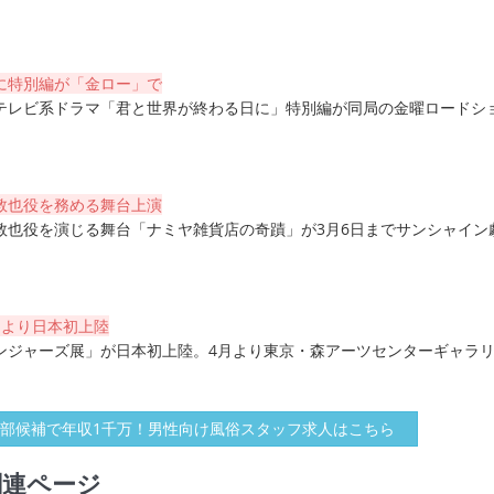
。
に特別編が「金ロー」で
テレビ系ドラマ「君と世界が終わる日に」特別編が同局の金曜ロードシ
敦也役を務める舞台上演
敦也役を演じる舞台「ナミヤ雑貨店の奇蹟」が3月6日までサンシャイン
月より日本初上陸
ンジャーズ展」が日本初上陸。4月より東京・森アーツセンターギャラ
部候補で年収1千万！男性向け風俗スタッフ求人はこちら
関連ページ