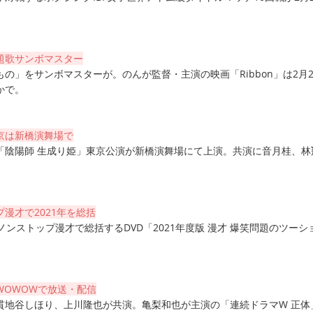
題歌サンボマスター
の」をサンボマスターが。のんが監督・主演の映画「Ribbon」は2月2
かで。
京は新橋演舞場で
「陰陽師 生成り姫」東京公演が新橋演舞場にて上演。共演に音月桂、林
漫才で2021年を総括
ノンストップ漫才で総括するDVD「2021年度版 漫才 爆笑問題のツーシ
WOWOWで放送・配信
貫地谷しほり、上川隆也が共演。亀梨和也が主演の「連続ドラマW 正体