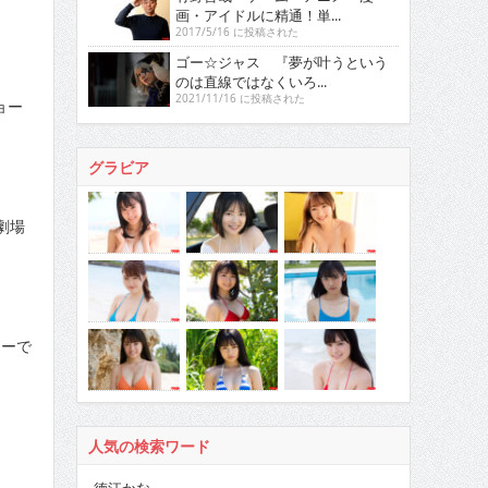
画・アイドルに精通！単...
2017/5/16 に投稿された
ゴー☆ジャス 『夢が叶うという
のは直線ではなくいろ...
2021/11/16 に投稿された
ョー
グラビア
劇場
リーで
人気の検索ワード