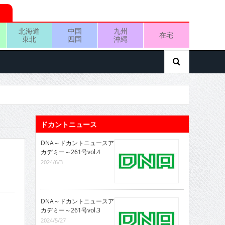
北海道
中国
九州
在宅
東北
四国
沖縄
ドカントニュース
DNA～ドカントニュースア
カデミー～261号vol.4
2024/6/3
DNA～ドカントニュースア
カデミー～261号vol.3
2024/5/27