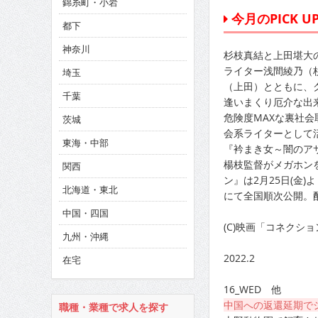
錦糸町・小岩
CINEMA×STYLE 286号
今月のPICK UP!
都下
CINEMA×STYLE 285号
神奈川
杉枝真結と上田堪大
CINEMA×STYLE 294号
ライター浅間綾乃（
埼玉
（上田）とともに、
千葉
逢いまくり厄介な出
危険度MAXな裏社
茨城
会系ライターとして
東海・中部
『衿まき女～闇のア
楊枝監督がメガホン
関西
ン』は2月25日(金
北海道・東北
にて全国順次公開。配給
中国・四国
(C)映画「コネクシ
九州・沖縄
2022.2
在宅
16_WED 他
中国への返還延期で
職種・業種で求人を探す