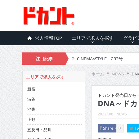
求人情報TOP
エリアで求人を探す
グラビ
CINEMA×STYLE 293号
注目記事
CINEMA×STYLE 292号
ホーム
NEWS
DN
CINEMA×STYLE 291号
エリアで求人を探す
CINEMA×STYLE 290号
新宿
ドカント発売日から一
渋谷
CINEMA×STYLE 289号
DNA～ドカ
池袋
CINEMA×STYLE 288号
2022/3/8
NEWS
上野
CINEMA×STYLE 287号
Share
Tw
0
五反田・品川
CINEMA×STYLE 286号