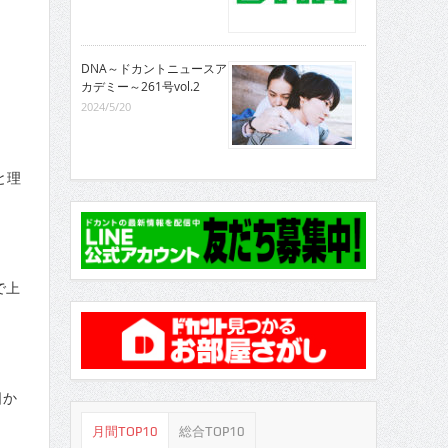
DNA～ドカントニュースア
カデミー～261号vol.2
2024/5/20
と理
で上
日か
月間TOP10
総合TOP10