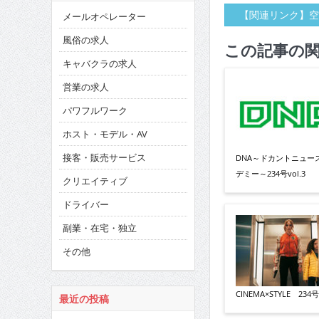
【関連リンク】空
メールオペレーター
風俗の求人
この記事の
キャバクラの求人
営業の求人
パワフルワーク
ホスト・モデル・AV
接客・販売サービス
DNA～ドカントニュー
デミー～234号vol.3
クリエイティブ
ドライバー
副業・在宅・独立
その他
CINEMA×STYLE 234号v
最近の投稿