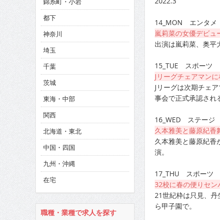
2022.3
錦糸町・小岩
CINEMA×STYLE 285号
都下
14_MON エンタメ
CINEMA×STYLE 294号
嵐莉菜の女優デビュ
神奈川
出演は嵐莉菜、奥平
埼玉
15_TUE スポーツ
千葉
Jリーグチェアマン
茨城
Jリーグは次期チェ
事会で正式承認され
東海・中部
関西
16_WED ステージ
久本雅美と藤原紀香
北海道・東北
久本雅美と藤原紀香
中国・四国
演。
九州・沖縄
17_THU スポーツ
在宅
32校に春の便りセン
21世紀枠は只見、丹
ら甲子園で。
職種・業種で求人を探す