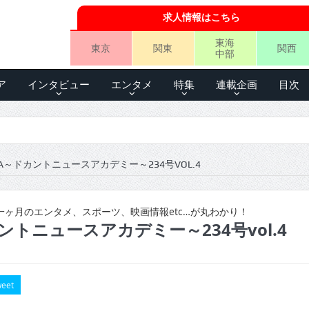
求人情報はこちら
東海
東京
関東
関西
中部
ア
インタビュー
エンタメ
特集
連載企画
目次
A～ドカントニュースアカデミー～234号VOL.4
ヶ月のエンタメ、スポーツ、映画情報etc…が丸わかり！
ントニュースアカデミー～234号vol.4
eet