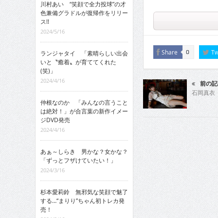
川村あい “笑顔で全力投球”の才
色兼備グラドルが復帰作をリリー
ス!!
2024/5/16
Share
Tw
0
ランジャタイ 「素晴らしい出会
いと〝癒着〟が育ててくれた
(笑)」
2024/4/16
前の記
石岡真衣
仲根なのか 「みんなの言うこと
は絶対！」が合言葉の新作イメー
ジDVD発売
2024/4/16
あぁ～しらき 男かな？女かな？
「ずっとフザけていたい！」
2024/3/16
杉本愛莉鈴 無邪気な笑顔で魅了
する…“まりり”ちゃん初トレカ発
売！