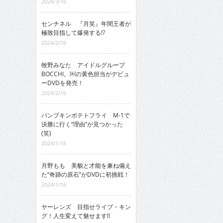
2024/3/16
センチネル 『月笑』年間王者が
極致目指して爆発する!?
2024/2/16
牧野みなた アイドルグループ
BOCCHI。￼の黄色担当がデビュ
ーDVDを発売！
2024/2/16
パンプキンポテトフライ M-1で
決勝に行く“理由”が見つかった
(笑)
2024/1/16
月野もも 美貌と才能を兼ね備え
た“奇跡の原石”がDVDに初挑戦！
2024/1/16
ヤーレンズ 目指せライブ・キン
グ！人生変えて魅せます!!