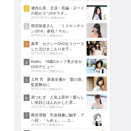
瀧内公美 主演・長編・ヌード
の初が３つ!!!ギラギ...
2014/10/16 に投稿された
雨宮留菜さん 「ミスヤンチャ
ン2016」参戦！マル...
2016/5/16 に投稿された
真琴 セクシーDVDをリリース
した元ひきこもり女子...
2013/4/16 に投稿された
RaMu 18歳Gカップ美少女が
DVDデビュー
2016/4/16 に投稿された
土村 芳 新進女優が「愛の渦」
監督舞台に
2014/7/16 に投稿された
原つむぎ 人気上昇中！愛らし
い笑顔とほんわかした雰...
2021/3/16 に投稿された
稀見理都 乳首残像に触手・ア
ヘ顔・「らめぇ」……エ...
2018/3/16 に投稿された