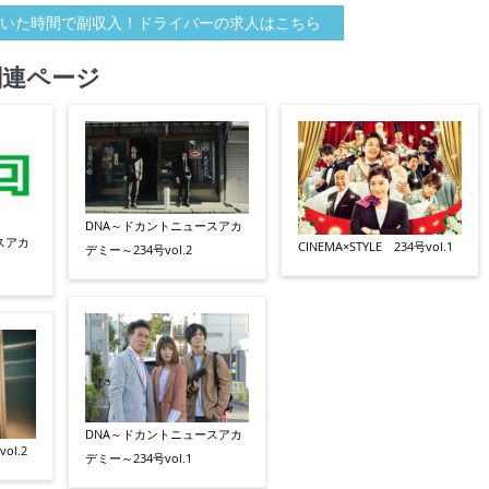
いた時間で副収入！ドライバーの求人はこちら
関連ページ
DNA～ドカントニュースアカ
スアカ
CINEMA×STYLE 234号vol.1
デミー～234号vol.2
DNA～ドカントニュースアカ
ol.2
デミー～234号vol.1