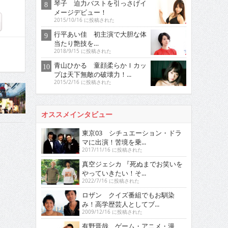
琴子 迫力バストを引っさげイ
メージデビュー！
2015/10/16 に投稿された
行平あい佳 初主演で大胆な体
当たり艶技を…
2018/9/15 に投稿された
青山ひかる 童顔柔らかＩカッ
プは天下無敵の破壊力！...
2015/2/16 に投稿された
オススメインタビュー
東京03 シチュエーション・ドラ
マに出演！苦境を乗...
2017/11/16 に投稿された
真空ジェシカ 『死ぬまでお笑いを
やっていきたい！そ...
2022/7/16 に投稿された
ロザン クイズ番組でもお馴染
み！高学歴芸人としてブ...
2009/12/16 に投稿された
有野晋哉 ゲーム・アニメ・漫