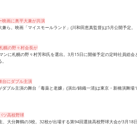
ー映画に奥平大兼が共演
大兼ら。映画「マイスモールランド」(川和田恵真監督)は5月公開予定。
に札幌の野々村会長が
アマンに札幌の野々村芳和氏を選出。3月15日に開催予定の定時社員総会
る。
舞台にダブル主演
がダブル主演の舞台「毒薬と老嬢」(演出/錦織一清)は東京・新橋演舞場
バツ高校野球
生、大分舞鶴の3校。32校が出場する第94回選抜高校野球大会が3月18