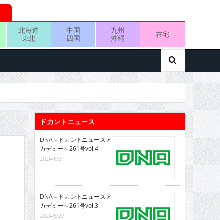
北海道
中国
九州
在宅
東北
四国
沖縄
ドカントニュース
DNA～ドカントニュースア
カデミー～261号vol.4
2024/6/3
DNA～ドカントニュースア
カデミー～261号vol.3
2024/5/27