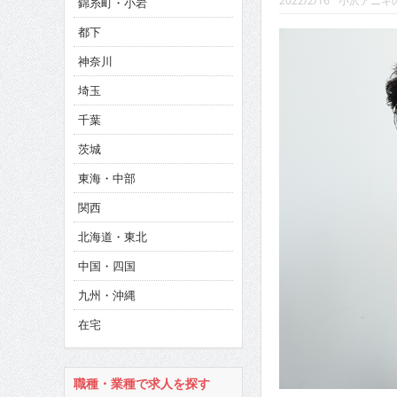
2022/2/16
小沢アニキ
錦糸町・小岩
CINEMA×STYLE 286号
都下
CINEMA×STYLE 285号
神奈川
CINEMA×STYLE 294号
埼玉
千葉
茨城
東海・中部
関西
北海道・東北
中国・四国
九州・沖縄
在宅
職種・業種で求人を探す