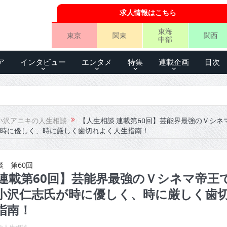
求人情報はこちら
東海
東京
関東
関西
中部
ア
インタビュー
エンタメ
特集
連載企画
目次
小沢アニキの人生相談
【人生相談 連載第60回】芸能界最強のＶシネ
時に優しく、時に厳しく歯切れよく人生指南！
 第60回
 連載第60回】芸能界最強のＶシネマ帝王
小沢仁志氏が時に優しく、時に厳しく歯
指南！