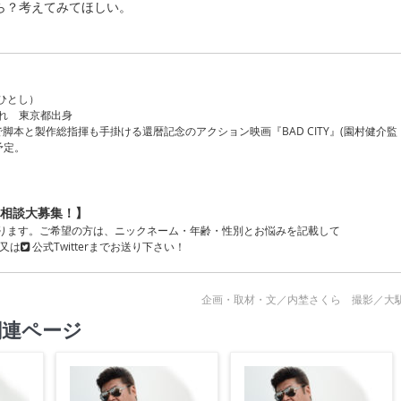
ら？考えてみてほしい。
ひとし）
まれ 東京都出身
で脚本と製作総指揮も手掛ける還暦記念のアクション映画『BAD CITY』(園村健介監
予定。
相談大募集！】
ります。ご希望の方は、ニックネーム・年齢・性別とお悩みを記載して
、又は
公式Twitter
までお送り下さい！
企画・取材・文／内埜さくら 撮影／大
関連ページ