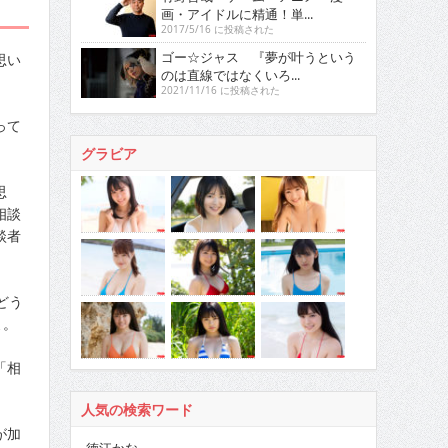
画・アイドルに精通！単...
2017/5/16 に投稿された
ゴー☆ジャス 『夢が叶うという
思い
のは直線ではなくいろ...
2021/11/16 に投稿された
って
グラビア
思
相談
談者
どう
よ。
「相
。
人気の検索ワード
が加