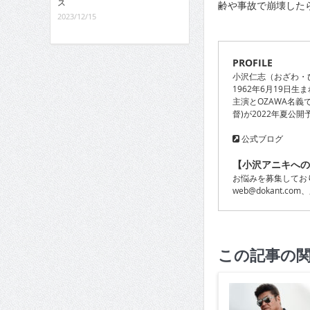
ス
齢や事故で崩壊した
2023/12/15
PROFILE
小沢仁志（おざわ・
1962年6月19日生
主演とOZAWA名義
督)が2022年夏公開
公式ブログ
【小沢アニキへの
お悩みを募集してお
web@dokant.com
この記事の