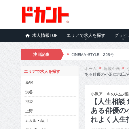
求人情報TOP
エリアで求人を探す
グラビ
注目記事
CINEMA×STYLE 293号
CINEMA×STYLE 292号
ホーム
連載企画
エリアで求人を探す
ある俳優の小沢仁志氏が
CINEMA×STYLE 291号
新宿
CINEMA×STYLE 290号
渋谷
小沢アニキの人生相談
CINEMA×STYLE 289号
【人生相談
池袋
ある俳優の
CINEMA×STYLE 288号
上野
れよく人生
五反田・品川
CINEMA×STYLE 287号