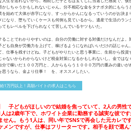
な人生を送れないから。相続した子どもは宝くじに当選した感覚で、仮
溶かしちゃうかもしれないじゃん。分不相応な金をタナボタ的にもらう
業を始めて大体が赤字になり、すっからかんになるっていうのがお決ま
メになり、堕ちていくケースも何例も見ているから。遺産で生活のラン
ってもレベルを下げられなくて苦しんでいるヤツもいた。
ることでわかりやすいのは、自分の労働に対する対価だけなんだよ。
子ども自身が労働力を上げて、稼げるようになればいいだけの話じゃん
て、仕事を残すけどね。子どもがやりたいと思う事業に、生前から投資
じゃないからわからないけど税金対策になるかもしれないし。金ではな
自分で稼いだ１００万円と、人からもらう１０００万円の重みの違いが
を思うなら、金より仕事！ を、オススメしたい。
給1万円以上！高額バイトの求人はこちら
19】 子どもがほしいので結婚を焦っていて、2人の男性
1人は2歳年下で、ホワイト企業に勤務する誠実な彼です
ません。もう1人は、同い年でSNSで再会した元カレで
ケメンですが、仕事はフリーターです。相手を顔で選ん