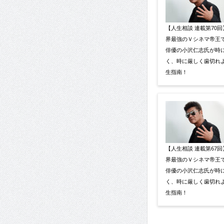
【人生相談 連載第70
界最強のＶシネマ帝王
俳優の小沢仁志氏が時
く、時に厳しく歯切れ
生指南！
【人生相談 連載第67
界最強のＶシネマ帝王
俳優の小沢仁志氏が時
く、時に厳しく歯切れ
生指南！