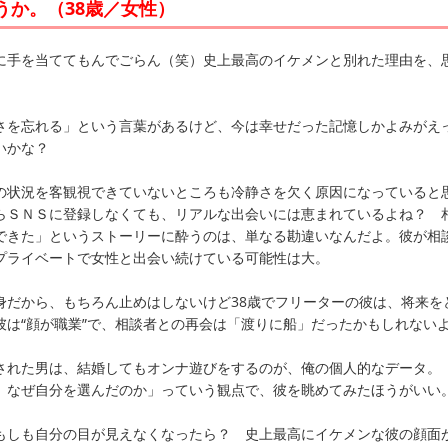
うか。（38歳／女性）
手を当ててもんでごらん（笑）史上最高のイケメンと別れた理由を、
を忘れる」という言葉があるけど、今は幸せだった記憶しかよみがえ
いかな？
状況を客観視できていないところも冷静さを欠く原因になっていると
らＳＮＳに登録しなくても、リアルな出会いには恵まれているよね？ 
できた」というストーリーに酔うのは、単なる勘違いなんだよ。彼が相
プライベートで女性と出会い続けている可能性は大。
だから、もちろん止めはしないけど38歳でフリーターの彼は、将来を
彼は“顔が職業”で、相談者との再会は「渡りに船」だったかもしれない
れた男は、結婚してもオンナ遊びをするのが、俺の個人的なデータ。
、なぜ自分を選んだのか」っていう観点で、彼を眺めてみたほうがいい
しも自分の目が見えなくなったら？ 史上最高にイケメンな彼の顔面