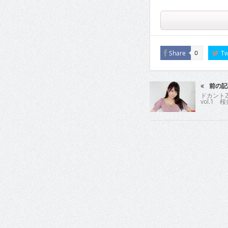
Share
Tw
0
前の記
ドカント2
vol.1