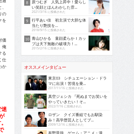
想通
原つむぎ 人気上昇中！愛らし
と、
い笑顔とほんわかした雰...
2021/3/16 に投稿された
りの
クを
行平あい佳 初主演で大胆な体
当たり艶技を…
2018/9/15 に投稿された
青山ひかる 童顔柔らかＩカッ
対価
プは天下無敵の破壊力！...
。俺
2015/2/16 に投稿された
する
く仕
わか
オススメインタビュー
東京03 シチュエーション・ドラ
マに出演！苦境を乗...
2017/11/16 に投稿された
真空ジェシカ 『死ぬまでお笑いを
やっていきたい！そ...
2022/7/16 に投稿された
で迷
ロザン クイズ番組でもお馴染
が
み！高学歴芸人としてブ...
す。
2009/12/16 に投稿された
で
有野晋哉 ゲーム・アニメ・漫