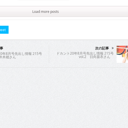
Load more posts
eet
事
次の記事
ドカント20年8月号先出し情報 215号
0年8月号先出し情報 215号
vol.2 日向葵衣さん
 桜井木穂さん