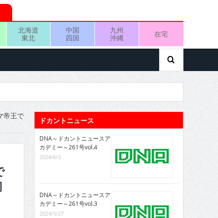
北海道
中国
九州
在宅
東北
四国
沖縄
マ帝王で
ドカントニュース
DNA～ドカントニュースア
カデミー～261号vol.4
2024/6/3
で
切
DNA～ドカントニュースア
カデミー～261号vol.3
2024/5/27