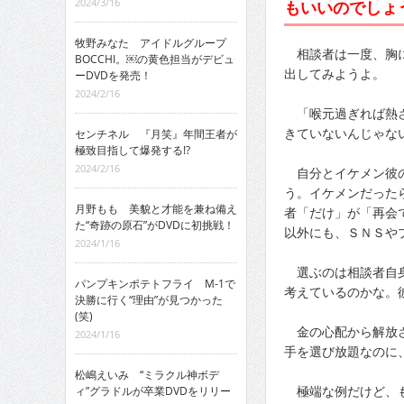
2024/3/16
もいいのでしょ
牧野みなた アイドルグループ
相談者は一度、胸に
BOCCHI。￼の黄色担当がデビュ
出してみようよ。
ーDVDを発売！
2024/2/16
「喉元過ぎれば熱さ
きていないんじゃな
センチネル 『月笑』年間王者が
極致目指して爆発する!?
2024/2/16
自分とイケメン彼の
う。イケメンだった
月野もも 美貌と才能を兼ね備え
者「だけ」が「再会
た“奇跡の原石”がDVDに初挑戦！
以外にも、ＳＮＳや
2024/1/16
選ぶのは相談者自身
パンプキンポテトフライ M-1で
考えているのかな。
決勝に行く“理由”が見つかった
(笑)
金の心配から解放さ
2024/1/16
手を選び放題なのに
松嶋えいみ “ミラクル神ボデ
極端な例だけど、も
ィ”グラドルが卒業DVDをリリー