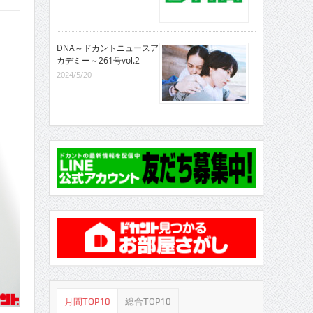
DNA～ドカントニュースア
カデミー～261号vol.2
2024/5/20
月間TOP10
総合TOP10