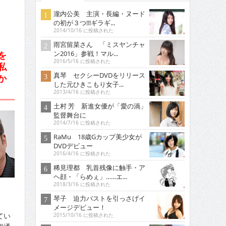
瀧内公美 主演・長編・ヌード
の初が３つ!!!ギラギ...
2014/10/16 に投稿された
雨宮留菜さん 「ミスヤンチャ
を
ン2016」参戦！マル...
2016/5/16 に投稿された
私
真琴 セクシーDVDをリリース
か
した元ひきこもり女子...
2013/4/16 に投稿された
土村 芳 新進女優が「愛の渦」
監督舞台に
2014/7/16 に投稿された
RaMu 18歳Gカップ美少女が
DVDデビュー
2016/4/16 に投稿された
稀見理都 乳首残像に触手・ア
ヘ顔・「らめぇ」……エ...
2018/3/16 に投稿された
琴子 迫力バストを引っさげイ
メージデビュー！
てい
2015/10/16 に投稿された