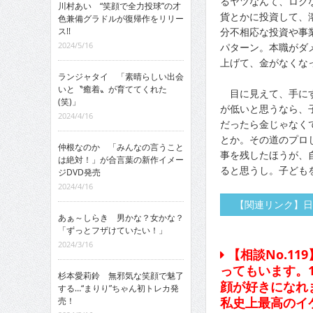
るヤツなんて、ロク
川村あい “笑顔で全力投球”の才
貨とかに投資して、
色兼備グラドルが復帰作をリリー
分不相応な投資や事
ス!!
2024/5/16
パターン。本職がダ
上げて、金がなくな
ランジャタイ 「素晴らしい出会
いと〝癒着〟が育ててくれた
目に見えて、手にす
(笑)」
が低いと思うなら、
2024/4/16
だったら金じゃなく
とか。その道のプロ
仲根なのか 「みんなの言うこと
事を残したほうが、
は絶対！」が合言葉の新作イメー
ると思うし。子ども
ジDVD発売
2024/4/16
【関連リンク】日
あぁ～しらき 男かな？女かな？
「ずっとフザけていたい！」
2024/3/16
【相談No.1
ってもいます。
杉本愛莉鈴 無邪気な笑顔で魅了
顔が好きになれ
する…“まりり”ちゃん初トレカ発
私史上最高のイ
売！