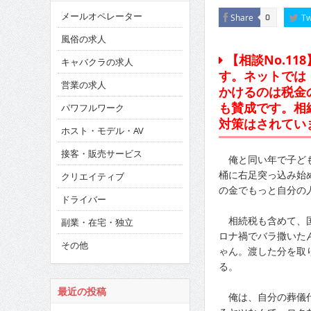
メールオペレーター
Share
Tw
0
風俗の求人
【相談No.1
キャバクラの求人
す。ネットでは
営業の求人
かけるのは税金
も賛成です。相
パワフルワーク
対策はされてい
ホスト・モデル・AV
接客・販売サービス
俺と同い年で子ども
桶に右足突っ込み始
クリエイティブ
の金でもっと自分の
ドライバー
相続税も含めて、国
副業・在宅・独立
ロナ禍でバラ撒いた
その他
ゃん。渡した分を取
る。
最近の投稿
俺は、自分の葬儀代