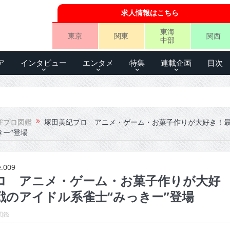
求人情報はこちら
東海
東京
関東
関西
中部
ア
インタビュー
エンタメ
特集
連載企画
目次
雀プロ図鑑
塚田美紀プロ アニメ・ゲーム・お菓子作りが大好き！
きー”登場
009
ロ アニメ・ゲーム・お菓子作りが大好
戦のアイドル系雀士“みっきー”登場
図鑑