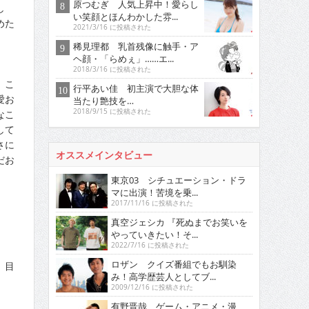
原つむぎ 人気上昇中！愛らし
し
い笑顔とほんわかした雰...
めた
2021/3/16 に投稿された
稀見理都 乳首残像に触手・ア
ヘ顔・「らめぇ」……エ...
2018/3/16 に投稿された
。こ
行平あい佳 初主演で大胆な体
愛お
当たり艶技を…
2018/9/15 に投稿された
なこ
して
さに
オススメインタビュー
だお
東京03 シチュエーション・ドラ
マに出演！苦境を乗...
2017/11/16 に投稿された
真空ジェシカ 『死ぬまでお笑いを
やっていきたい！そ...
2022/7/16 に投稿された
ロザン クイズ番組でもお馴染
、目
み！高学歴芸人としてブ...
2009/12/16 に投稿された
有野晋哉 ゲーム・アニメ・漫