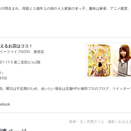
日神奈川県生まれ。両親と２歳年上の姉の４人家族の末っ子。趣味は麻雀、アニメ鑑賞、
。
えるお店はココ！
リーファイブGO55 新宿店
-17-5 第二安田ビル2階
0～
歩5分
勤。曜日は不定期のため、会いたい場合は店舗HPか塚田プロのブログ、ツイッター
ebook
取材・文／内埜さくら 撮影／おおえ