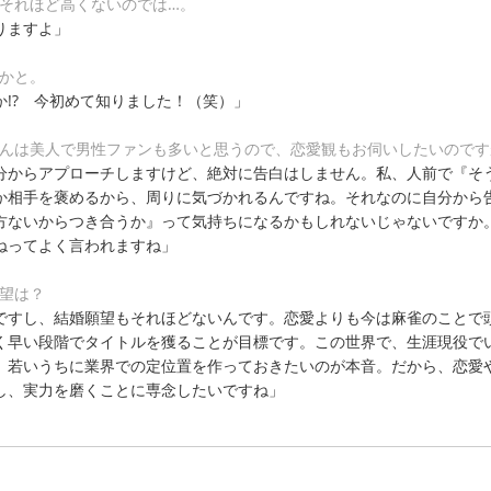
、それほど高くないのでは…。
りますよ」
めかと。
!? 今初めて知りました！（笑）」
さんは美人で男性ファンも多いと思うので、恋愛観もお伺いしたいのです
分からアプローチしますけど、絶対に告白はしません。私、人前で『そ
か相手を褒めるから、周りに気づかれるんですね。それなのに自分から
方ないからつき合うか』って気持ちになるかもしれないじゃないですか
ねってよく言われますね」
願望は？
ですし、結婚願望もそれほどないんです。恋愛よりも今は麻雀のことで
く早い段階でタイトルを獲ることが目標です。この世界で、生涯現役で
、若いうちに業界での定位置を作っておきたいのが本音。だから、恋愛
し、実力を磨くことに専念したいですね」