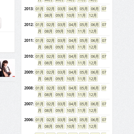
2013
:
01
02
03
04
05
06
07
08
09
10
11
12
2012
:
01
02
03
04
05
06
07
08
09
10
11
12
2011
:
01
02
03
04
05
06
07
08
09
10
11
12
2010
:
01
02
03
04
05
06
07
08
09
10
11
12
2009
:
01
02
03
04
05
06
07
08
09
10
11
12
2008
:
01
02
03
04
05
06
07
08
09
10
11
12
2007
:
01
02
03
04
05
06
07
08
09
10
11
12
2006
:
01
02
03
04
05
06
07
08
09
10
11
12