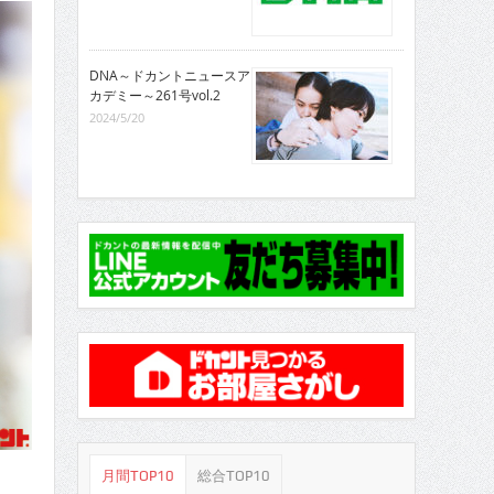
DNA～ドカントニュースア
カデミー～261号vol.2
2024/5/20
月間TOP10
総合TOP10