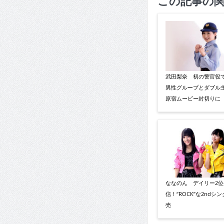
この記事の
武田梨奈 初の警官役
男性グループとダブル
原宿ムービー封切りに
ななのん デイリー2位
信！“ROCK”な2ndシ
売