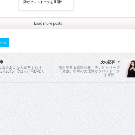
陣がクロストークを展開!!
Load more posts
eet
事
次の記事
南里美希＆松野井雅 テレビシリーズ
＆為近あんな＆星乃まおり
「牙狼」新章の女優陣がクロストーク
ASH2015」の3人が冠DVDリ
を展開!!