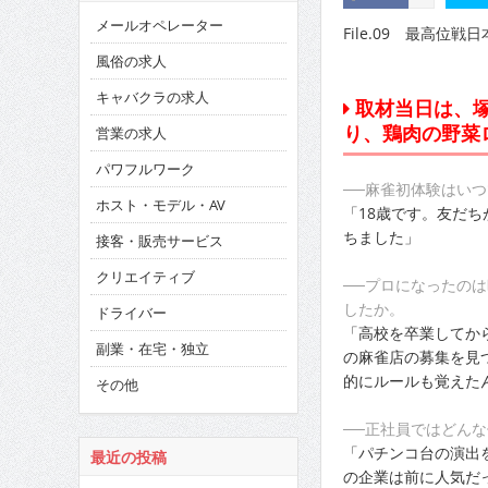
メールオペレーター
File.09 最高位
風俗の求人
キャバクラの求人
取材当日は、
り、鶏肉の野菜
営業の求人
パワフルワーク
──麻雀初体験はい
ホスト・モデル・AV
「18歳です。友だ
ちました」
接客・販売サービス
クリエイティブ
──プロになったの
したか。
ドライバー
「高校を卒業してか
副業・在宅・独立
の麻雀店の募集を見
的にルールも覚えた
その他
──正社員ではどん
「パチンコ台の演出
最近の投稿
の企業は前に人気だ