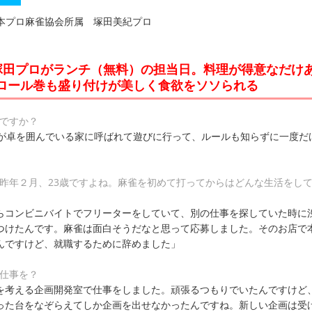
戦日本プロ麻雀協会所属 塚田美紀プロ
塚田プロがランチ（無料）の担当日。料理が得意なだけ
ロール巻も盛り付けが美しく食欲をソソられる
つですか？
ちが卓を囲んでいる家に呼ばれて遊びに行って、ルールも知らずに一度だ
は昨年２月、23歳ですよね。麻雀を初めて打ってからはどんな生活をし
らコンビニバイトでフリーターをしていて、別の仕事を探していた時に
つけたんです。麻雀は面白そうだなと思って応募しました。そのお店で
んですけど、就職するために辞めました」
な仕事を？
を考える企画開発室で仕事をしました。頑張るつもりでいたんですけど
った台をなぞらえてしか企画を出せなかったんですね。新しい企画は受