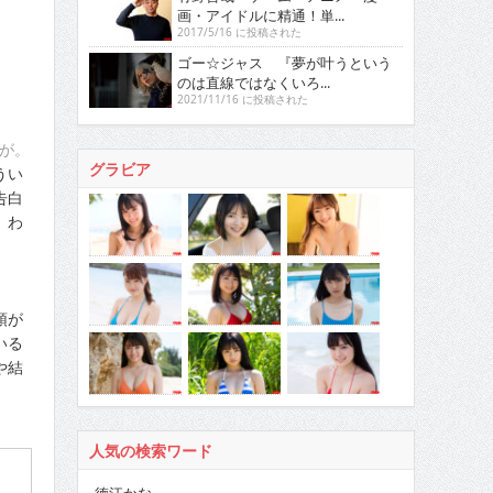
画・アイドルに精通！単...
2017/5/16 に投稿された
ゴー☆ジャス 『夢が叶うという
のは直線ではなくいろ...
2021/11/16 に投稿された
が。
グラビア
うい
告白
。わ
頭が
いる
や結
人気の検索ワード