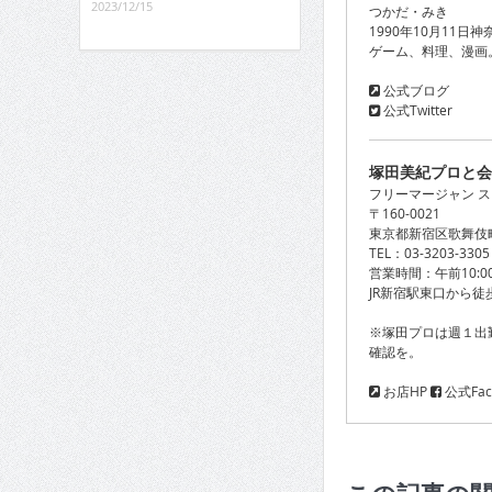
2023/12/15
つかだ・みき
1990年10月11
ゲーム、料理、漫画
公式ブログ
公式Twitter
塚田美紀プロと会
フリーマージャン ス
〒160-0021
東京都新宿区歌舞伎町1
TEL：03-3203-3305
営業時間：午前10:0
JR新宿駅東口から徒
※塚田プロは週１出
確認を。
お店HP
公式Fac