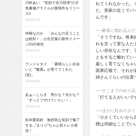
川村あい “笑顔で全力投球”の才
れてくれなかった。
色兼備グラドルが復帰作をリリー
た。実家の近くでバ
ス!!
んです」
2024/5/16
──麻雀に惚れ込ん
仲根なのか 「みんなの言うこと
「そうですね。将来
は絶対！」が合言葉の新作イメー
れを言って変な人だ
ジDVD発売
しい存在なんです。
2024/4/16
とをすると離れてい
厳しく育てなくちゃ
ランジャタイ 「素晴らしい出会
いと〝癒着〟が育ててくれた
因果応報で、それが
(笑)」
姉さんぐらいの位置
2024/4/16
──そこまでのめり
あぁ～しらき 男かな？女かな？
「打てる人がいいで
「ずっとフザけていたい！」
2024/3/16
──ほかに好みのタ
「小さくていいから
杉本愛莉鈴 無邪気な笑顔で魅了
標は些細なことでい
する…“まりり”ちゃん初トレカ発
売！