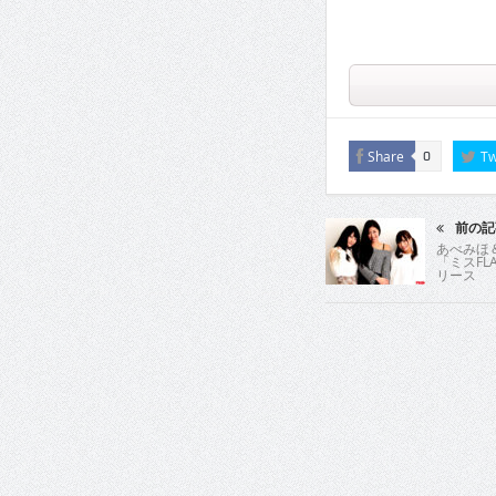
Share
Tw
0
前の記
あべみほ
「ミスFL
リース