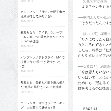
──失礼ですが身長
2024/3/16
「１５７センチもあ
センチネル 『月笑』年間王者が
極致目指して爆発する!?
──平均よりやや低
2024/2/16
「そうだったんですか
牧野みなた アイドルグループ
──はい（笑）塚田
BOCCHI。￼の黄色担当がデビュ
「好きになったら自
ーDVDを発売！
うところが好き』と
2024/2/16
したら、相手は『仕
かりやすいタイプだ
パンプキンポテトフライ M-1で
決勝に行く“理由”が見つかった
──なるほど。結婚
(笑)
「今は恋人もいない
2024/1/16
いっぱいで、とにか
ためにも、冠を得て
月野もも 美貌と才能を兼ね備え
た“奇跡の原石”がDVDに初挑戦！
婚を考えるのは後回
2024/1/16
ヤーレンズ 目指せライブ・キン
グ！人生変えて魅せます!!
PROFILE