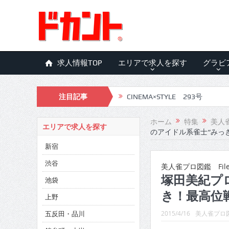
求人情報TOP
エリアで求人を探す
グラビ
注目記事
CINEMA×STYLE 293号
CINEMA×STYLE 292号
ホーム
特集
美人
エリアで求人を探す
のアイドル系雀士“みっ
CINEMA×STYLE 291号
新宿
CINEMA×STYLE 290号
渋谷
美人雀プロ図鑑 File.
CINEMA×STYLE 289号
塚田美紀プ
池袋
き！最高位
CINEMA×STYLE 288号
上野
五反田・品川
CINEMA×STYLE 287号
2015/4/16
美人雀プロ