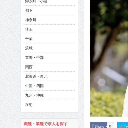
錦糸町・小岩
CINEMA×STYLE 286号
都下
CINEMA×STYLE 285号
神奈川
CINEMA×STYLE 294号
埼玉
千葉
茨城
東海・中部
関西
北海道・東北
中国・四国
九州・沖縄
在宅
職種・業種で求人を探す
Share
Tw
0