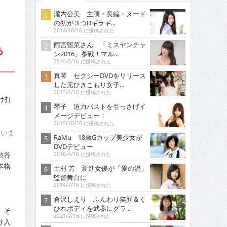
瀧内公美 主演・長編・ヌード
の初が３つ!!!ギラギ...
2014/10/16 に投稿された
雨宮留菜さん 「ミスヤンチャ
あ
ン2016」参戦！マル...
2016/5/16 に投稿された
真琴 セクシーDVDをリリース
した元ひきこもり女子...
2013/4/16 に投稿された
け打
琴子 迫力バストを引っさげイ
メージデビュー！
2015/10/16 に投稿された
ていま
RaMu 18歳Gカップ美少女が
DVDデビュー
渋谷
2016/4/16 に投稿された
本格
土村 芳 新進女優が「愛の渦」
監督舞台に
2014/7/16 に投稿された
倉沢しえり ふんわり笑顔＆く
びれボディを武器にグラ...
、そ
2021/2/16 に投稿された
け入