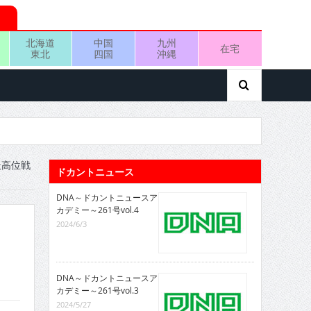
北海道
中国
九州
在宅
東北
四国
沖縄
最高位戦
ドカントニュース
DNA～ドカントニュースア
カデミー～261号vol.4
2024/6/3
DNA～ドカントニュースア
カデミー～261号vol.3
2024/5/27