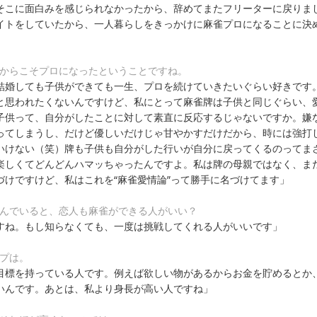
そこに面白みを感じられなかったから、辞めてまたフリーターに戻りま
イトをしていたから、一人暮らしをきっかけに麻雀プロになることに決
だからこそプロになったということですね。
結婚しても子供ができても一生、プロを続けていきたいぐらい好きです
と思われたくないんですけど、私にとって麻雀牌は子供と同じぐらい、
子供って、自分がしたことに対して素直に反応するじゃないですか。嫌
ってしまうし、だけど優しいだけじゃ甘やかすだけだから、時には強打
いけない（笑）牌も子供も自分がした行いが自分に戻ってくるのってま
楽しくてどんどんハマッちゃったんですよ。私は牌の母親ではなく、ま
づけですけど、私はこれを“麻雀愛情論”って勝手に名づけてます」
込んでいると、恋人も麻雀ができる人がいい？
すね。もし知らなくても、一度は挑戦してくれる人がいいです」
イプは。
目標を持っている人です。例えば欲しい物があるからお金を貯めるとか
いんです。あとは、私より身長が高い人ですね」