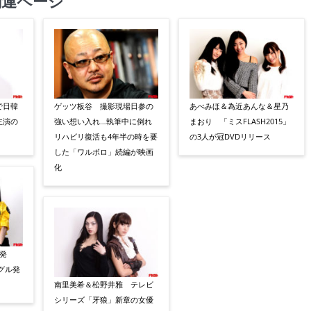
関連ページ
で日韓
ゲッツ板谷 撮影現場日参の
あべみほ＆為近あんな＆星乃
主演の
強い想い入れ…執筆中に倒れ
まおり 「ミスFLASH2015」
リハビリ復活も4年半の時を要
の3人が冠DVDリリース
した「ワルボロ」続編が映画
化
発
ングル発
南里美希＆松野井雅 テレビ
シリーズ「牙狼」新章の女優