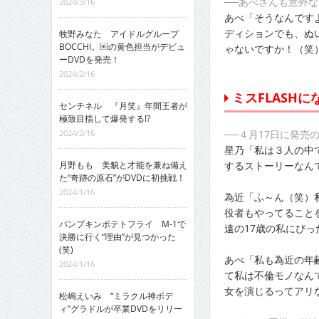
──あべさんも意外
2024/3/16
あべ「そうなんです
ディションでも、ぬ
牧野みなた アイドルグループ
BOCCHI。￼の黄色担当がデビュ
ゃないですか！（笑
ーDVDを発売！
2024/2/16
ミスFLASH
センチネル 『月笑』年間王者が
極致目指して爆発する!?
──４月17日に発売
2024/2/16
星乃「私は３人の中
するストーリーなん
月野もも 美貌と才能を兼ね備え
た“奇跡の原石”がDVDに初挑戦！
2024/1/16
為近「ふ～ん（笑）
役者もやってること
パンプキンポテトフライ M-1で
遠の17歳の私にぴ
決勝に行く“理由”が見つかった
(笑)
あべ「私も為近の年
2024/1/16
て私は不倫モノなん
女を演じるってアリな
松嶋えいみ “ミラクル神ボデ
ィ”グラドルが卒業DVDをリリー