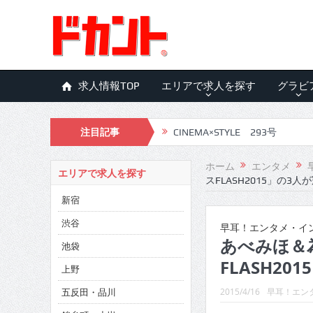
求人情報TOP
エリアで求人を探す
グラビ
注目記事
CINEMA×STYLE 293号
CINEMA×STYLE 292号
ホーム
エンタメ
エリアで求人を探す
スFLASH2015」の3人
CINEMA×STYLE 291号
新宿
CINEMA×STYLE 290号
渋谷
早耳！エンタメ・インタ
CINEMA×STYLE 289号
あべみほ＆
池袋
FLASH20
CINEMA×STYLE 288号
上野
五反田・品川
CINEMA×STYLE 287号
2015/4/16
早耳！エンタ