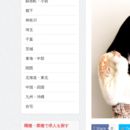
錦糸町・小岩
CINEMA×STYLE 286号
都下
CINEMA×STYLE 285号
神奈川
CINEMA×STYLE 294号
埼玉
千葉
茨城
東海・中部
関西
北海道・東北
中国・四国
九州・沖縄
在宅
職種・業種で求人を探す
Share
Tw
0