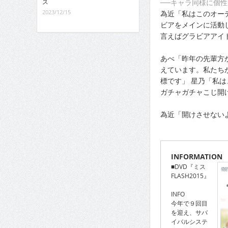
──キャラ同様に個性
ス
2023/12/15
為近「私はこのオー
ビアをメインに活動
言えばグラビアアイ
あべ「昨年の先輩方
えています。私たち
標です」 星乃「私
ガチャガチャこじ開
為近「開けさせない
INFORMATION
■DVD『ミス
FLASH2015』
INFO
今年で９回目
を迎え、サバ
イバルシステ