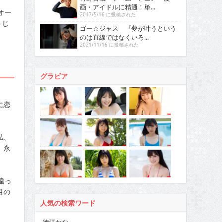
画・アイドルに精通！単...
オー
2017/5/16 に投稿された
うじ
ゴー☆ジャス 『夢が叶うという
のは直線ではなくいろ...
2021/11/16 に投稿された
グラビア
に恋
私、
、永
違っ
目の
人気の検索ワード