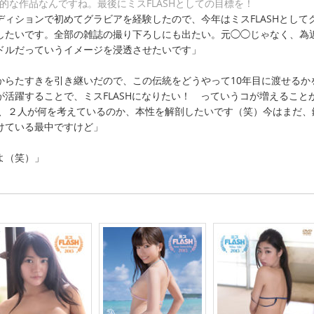
的な作品なんですね。最後にミスFLASHとしての目標を！
ディションで初めてグラビアを経験したので、今年はミスFLASHとして
したいです。全部の雑誌の撮り下ろしにも出たい。元◯◯じゃなく、為
ドルだっていうイメージを浸透させたいです」
からたすきを引き継いだので、この伝統をどうやって10年目に渡せるか
が活躍することで、ミスFLASHになりたい！ っていうコが増えること
は、２人が何を考えているのか、本性を解剖したいです（笑）今はまだ、
けている最中ですけど」
よ（笑）」