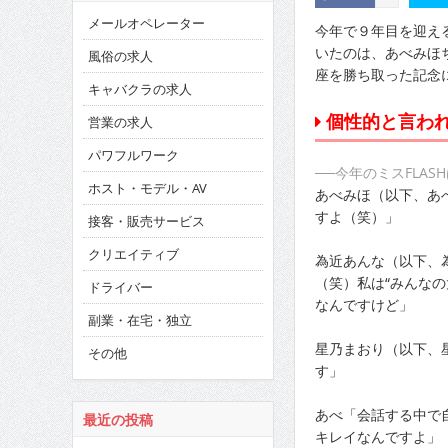
メールオペレーター
今年で９年目を迎える
いたのは、あべみほ
風俗の求人
座を勝ち取った記念
キャバクラの求人
個性的と言われ
営業の求人
パワフルワーク
──今年のミスFLA
ホスト・モデル・AV
あべみほ（以下、あ
すよ（笑）」
接客・販売サービス
クリエイティブ
為近あんな（以下、
（笑）私は“みんな
ドライバー
なんですけど」
副業・在宅・独立
星乃まおり（以下、
その他
す」
あべ「会話する中で
最近の投稿
キレイなんですよ」