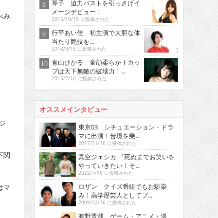
琴子 迫力バストを引っさげイ
メージデビュー！
べみ
2015/10/16 に投稿された
行平あい佳 初主演で大胆な体
当たり艶技を…
2018/9/15 に投稿された
青山ひかる 童顔柔らかＩカッ
プは天下無敵の破壊力！...
2015/2/16 に投稿された
オススメインタビュー
ジ
東京03 シチュエーション・ドラ
マに出演！苦境を乗...
2017/11/16 に投稿された
下関
真空ジェシカ 『死ぬまでお笑いを
やっていきたい！そ...
2022/7/16 に投稿された
ロザン クイズ番組でもお馴染
はマ
み！高学歴芸人としてブ...
2009/12/16 に投稿された
有野晋哉 ゲーム・アニメ・漫