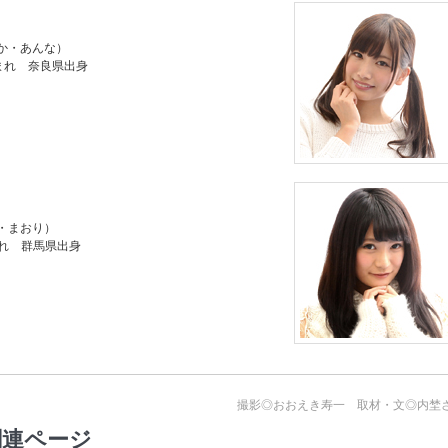
か・あんな）
生まれ 奈良県出身
・まおり）
まれ 群馬県出身
撮影◎おおえき寿一 取材・文◎内埜
関連ページ