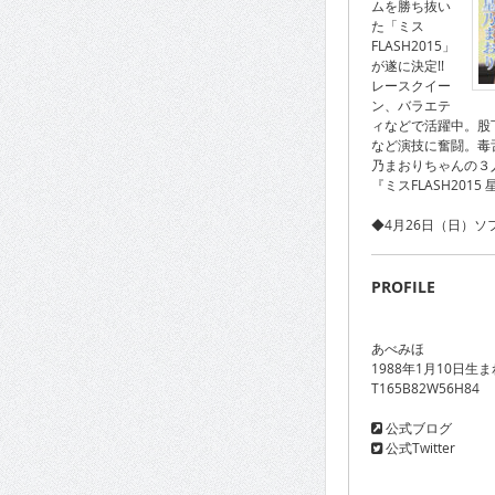
ムを勝ち抜い
た「ミス
FLASH2015」
が遂に決定!!
レースクイー
ン、バラエテ
ィなどで活躍中。股下
など演技に奮闘。毒
乃まおりちゃんの３人が
『ミスFLASH20
◆4月26日（日）
PROFILE
あべみほ
1988年1月10日生
T165B82W56H84
公式ブログ
公式Twitter