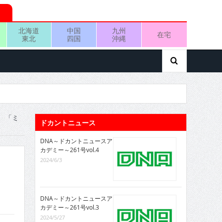
北海道
中国
九州
在宅
東北
四国
沖縄
 「ミ
ドカントニュース
DNA～ドカントニュースア
カデミー～261号vol.4
2024/6/3
DNA～ドカントニュースア
カデミー～261号vol.3
2024/5/27