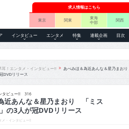
求人情報はこちら
東海
東京
関東
関西
中部
ア
インタビュー
エンタメ
特集
連載企画
目次
早耳！エンタメ・インタビュー!!
あべみほ＆為近あんな＆星乃まおり
が冠DVDリリース
ビュー!! 316
為近あんな＆星乃まおり 「ミス
15」の3人が冠DVDリリース
メ・インタビュー!!