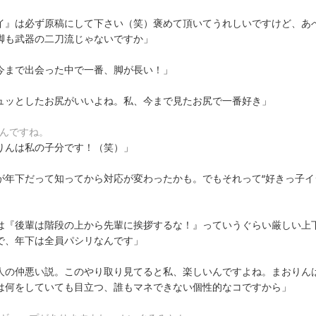
イ』は必ず原稿にして下さい（笑）褒めて頂いてうれしいですけど、あ
脚も武器の二刀流じゃないですか」
今まで出会った中で一番、脚が長い！」
ュッとしたお尻がいいよね。私、今まで見たお尻で一番好き」
なんですね。
りんは私の子分です！（笑）」
が年下だって知ってから対応が変わったかも。でもそれって“好きっ子イ
は『後輩は階段の上から先輩に挨拶するな！』っていうぐらい厳しい上
で、年下は全員パシリなんです」
人の仲悪い説。このやり取り見てると私、楽しいんですよね。まおりん
は何をしていても目立つ、誰もマネできない個性的なコですから」