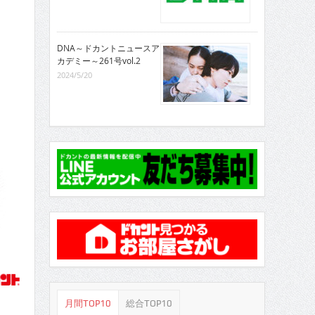
DNA～ドカントニュースア
カデミー～261号vol.2
2024/5/20
月間TOP10
総合TOP10