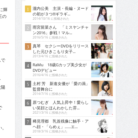
瀧内公美 主演・長編・ヌード
に輝
の初が３つ!!!ギラギ...
王の
2014/10/16 に投稿された
雨宮留菜さん 「ミスヤンチャ
ン2016」参戦！マル...
2016/5/16 に投稿された
真琴 セクシーDVDをリリース
した元ひきこもり女子...
2013/4/16 に投稿された
んで
RaMu 18歳Gカップ美少女が
DVDデビュー
2016/4/16 に投稿された
す
土村 芳 新進女優が「愛の渦」
太陽
監督舞台に
2014/7/16 に投稿された
原つむぎ 人気上昇中！愛らし
で
い笑顔とほんわかした雰...
2021/3/16 に投稿された
稀見理都 乳首残像に触手・ア
ヘ顔・「らめぇ」……エ...
い。
2018/3/16 に投稿された