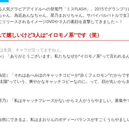
人気グラビアアイドルへの登竜門「ミスFLASH」。2015でグランプリ
ちゃん、為近あんなちゃん、星乃まおりちゃん。サバイバルバトルで女
にリリースされるイメージDVDや３人の素顔を直撃してきました～！
て嬉しいけど3人は“イロモノ系”です（笑）
SHは全員、キャラが立ってますねぇ。
べ）「ありがとうございます。私たちなぜか“イロモノ系”って言われる
為近）「それはあべみほのキャッチコピーが“歩くフェロモン”だからで
の太陽”っていう、爽やかなキャッチコピーなのに。って、顔が丸いから
星乃）「私はキャッチフレーズがないから２人がうらやましい。募集中
自然にできるよ。私はまおりんのボディーバランスがすごくうらやまし