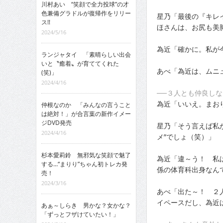
川村あい “笑顔で全力投球”の才
色兼備グラドルが復帰作をリリー
星乃「最後の『キレ
ス!!
ほさんは、お尻も美
2024/5/16
為近「確かに。私が
ランジャタイ 「素晴らしい出会
いと〝癒着〟が育ててくれた
あべ「為近は、ムニ
(笑)」
2024/4/16
──３人とも仲良し
為近「いいえ。まお
仲根なのか 「みんなの言うこと
は絶対！」が合言葉の新作イメー
ジDVD発売
星乃「そう言えば私
2024/4/16
メ”でしょ（笑）」
杉本愛莉鈴 無邪気な笑顔で魅了
為近「違～う！ 私
する…“まりり”ちゃん初トレカ発
係の体育科出身なん
売！
2024/3/16
あべ「出た～！ ２
イペースだし、為近
あぁ～しらき 男かな？女かな？
「ずっとフザけていたい！」