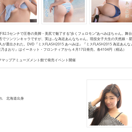
82.5センチで圧巻の美脚・美尻で魅了する“歩くフェロモン”あべみほちゃん。舞台
舌でツンツンキャラですが、実は…な為近あんなちゃん。現役女子大生の天然娘・
選出された。DVD『ミスFLASH2015 あべみほ』『ミスFLASH2015 為近あんな
15 星乃まおり』はイーネット・フロンティアから４月17日発売。各4104円（税込）
ソフマップアミューズメント館で発売イベント開催
まれ 北海道出身