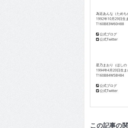
為近あんな（ためち
1992年10月29日
T160B83W60H88
公式ブログ
公式Twitter
星乃まおり（ほしの
1994年4月20日生
T160B84W58H84
公式ブログ
公式Twitter
この記事の