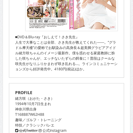
■DVD＆Blu-ray『おしえて！さき先生』
人生で大事なことは全部、さき先生が教えてくれた――。“グラ
ドル摩天楼”の愛称でお馴染みの高身長＆超美脚グラビアアイド
ル緒方咲ちゃんのイメージ最新作。僕を惑わせる家庭教師に扮
した咲ちゃんが、エッチないたずらの餌食に！普段はクールな
咲先生がなりふりかまわず咲き乱れる…。ラインコミュニケーシ
ョンズから好評発売中。4180円(税込)ほか。
PROFILE
緒方咲（おがた・さき）
1994年10月7日生まれ
神奈川県出身
T168B87W62H88
趣味／ゴルフ・トレーニング
特技／クラシックバレエ
公式Twitter
公式Instagram