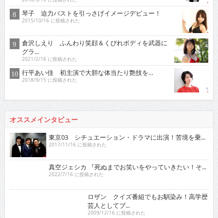
琴子 迫力バストを引っさげイメージデビュー！
2015/10/16 に投稿された
倉沢しえり ふんわり笑顔＆くびれボディを武器に
グラ...
2021/2/16 に投稿された
行平あい佳 初主演で大胆な体当たり艶技を…
2018/9/15 に投稿された
オススメインタビュー
東京03 シチュエーション・ドラマに出演！苦境を乗...
2017/11/16 に投稿された
真空ジェシカ 『死ぬまでお笑いをやっていきたい！そ...
2022/7/16 に投稿された
ロザン クイズ番組でもお馴染み！高学歴芸人として
ブ...
2009/12/16 に投稿された