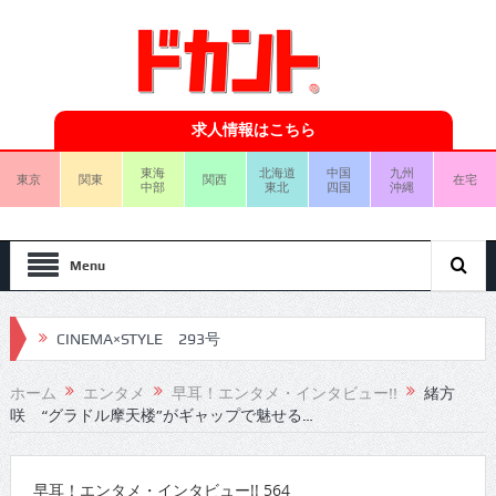
求人情報はこちら
東海
北海道
中国
九州
東京
関東
関西
在宅
中部
東北
四国
沖縄
Menu
CINEMA×STYLE 293号
CINEMA×STYLE 292号
ホーム
エンタメ
早耳！エンタメ・インタビュー!!
緒方
咲 “グラドル摩天楼”がギャップで魅せる…
CINEMA×STYLE 291号
CINEMA×STYLE 290号
早耳！エンタメ・インタビュー!! 564