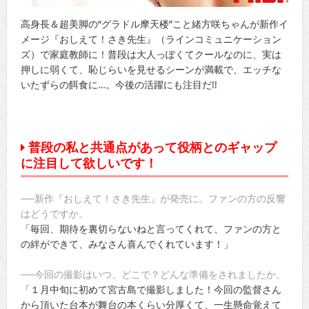
高身長＆超美脚の“グラドル摩天楼”こと緒方咲ちゃんが新作イ
メージ『おしえて！さき先生』（ラインコミュニケーション
ズ）で家庭教師に！普段は大人っぽくてクールなのに、実は
押しに弱くて、恥じらいを見せるシーンが満載で、エッチな
いたずらの餌食に…。今後の活躍にも注目だ!!
普段の私と共通点があって役柄とのギャップ
に注目して欲しいです！
──新作『おしえて！さき先生』が発売に。ファンの方の反響
はどうですか。
「毎回、期待を裏切らないねと言ってくれて、ファンの方と
の絆ができて、みなさん喜んでくれています！」
──今回の撮影はいつ、どこで？どんな準備をされましたか。
「１月中旬に初めて宮古島で撮影しました！今回の監督さん
から頂いた台本が舞台の本くらい分厚くて、一生懸命覚えて