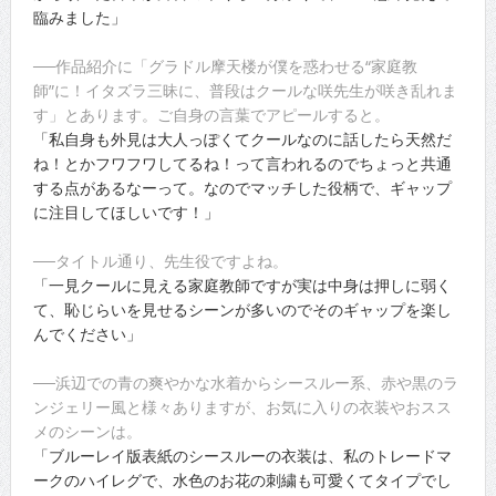
臨みました」
──作品紹介に「グラドル摩天楼が僕を惑わせる“家庭教
師”に！イタズラ三昧に、普段はクールな咲先生が咲き乱れま
す」とあります。ご自身の言葉でアピールすると。
「私自身も外見は大人っぽくてクールなのに話したら天然だ
ね！とかフワフワしてるね！って言われるのでちょっと共通
する点があるなーって。なのでマッチした役柄で、ギャップ
に注目してほしいです！」
──タイトル通り、先生役ですよね。
「一見クールに見える家庭教師ですが実は中身は押しに弱く
て、恥じらいを見せるシーンが多いのでそのギャップを楽し
んでください」
──浜辺での青の爽やかな水着からシースルー系、赤や黒のラ
ンジェリー風と様々ありますが、お気に入りの衣装やおスス
メのシーンは。
「ブルーレイ版表紙のシースルーの衣装は、私のトレードマ
ークのハイレグで、水色のお花の刺繍も可愛くてタイプでし