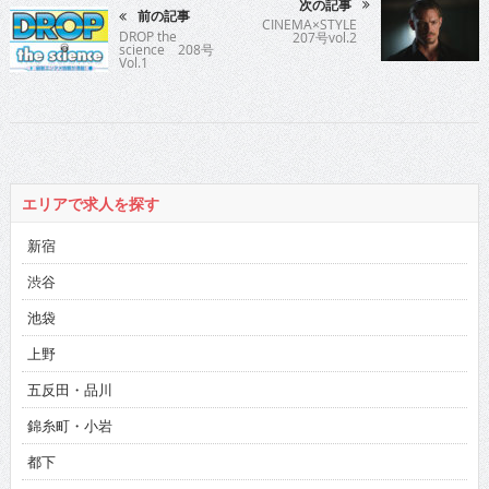
次の記事
前の記事
CINEMA×STYLE
DROP the
207号vol.2
science 208号
Vol.1
エリアで求人を探す
新宿
渋谷
池袋
上野
五反田・品川
錦糸町・小岩
都下