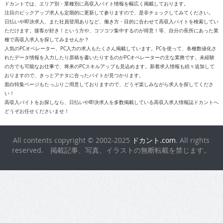
ドカントでは、エリア別・業種別に高収入バイト情報を幅広く掲載しております。
注目のピックアップ求人も定期的に更新して参りますので、是非チェックしてみてください。
日払いや即決求人、また社員登用ありなど、働き方・目的に合わせて高収入バイトを検索してい
ただけます。接客が好き！という方や、コツコツ集中するのが得意！等、自分の長所にあった業
種で高収入求人を探してみませんか？
人気のPCオペレーター、PC入力の求人もたくさん掲載しています。PCを使って、各種数値化さ
れたデータ情報を入力したり原稿を書いたりするのがPCオペレーターの主な業務です。未経験
の方でも可能なお仕事で、将来のPCスキルアップも見込めます。新着求人情報も続々追加して
おりますので、きっとアナタに合ったバイトが見つかります。
面白特集ページもたっぷりご用意しておりますので、どうぞ楽しみながら求人を探してくださ
い！
高収入バイトをお探しなら、日払いや即決求人を多数掲載している高収入求人情報誌ドカントへ
どうぞお任せくださいませ！
All contents copyright © 2002-2025
ドカント.com
. All rights
reserved. 掲載記事、写真、イラストの無断転載を禁じます。