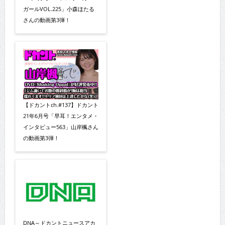
ガールVOL.225」小森ほたる
さんの動画第3弾！
【ドカントch.#137】ドカント
21年6月号「早耳！エンタメ・
インタビュー563」山岸楓さん
の動画第3弾！
DNA～ドカントニュースアカ