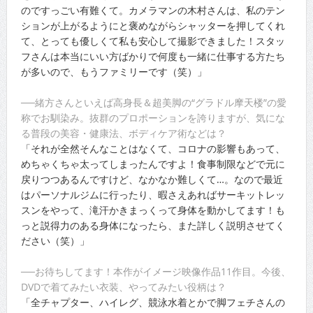
のですっごい有難くて。カメラマンの木村さんは、私のテン
ションが上がるようにと褒めながらシャッターを押してくれ
て、とっても優しくて私も安心して撮影できました！スタッ
フさんは本当にいい方ばかりで何度も一緒に仕事する方たち
が多いので、もうファミリーです（笑）」
──緒方さんといえば高身長＆超美脚の“グラドル摩天楼”の愛
称でお馴染み。抜群のプロポーションを誇りますが、気にな
る普段の美容・健康法、ボディケア術などは？
「それが全然そんなことはなくて、コロナの影響もあって、
めちゃくちゃ太ってしまったんですよ！食事制限などで元に
戻りつつあるんですけど、なかなか難しくて…。なので最近
はパーソナルジムに行ったり、暇さえあればサーキットレッ
スンをやって、滝汗かきまっくって身体を動かしてます！も
っと説得力のある身体になったら、また詳しく説明させてく
ださい（笑）」
──お待ちしてます！本作がイメージ映像作品11作目。今後、
DVDで着てみたい衣装、やってみたい役柄は？
「全チャプター、ハイレグ、競泳水着とかで脚フェチさんの