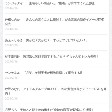
ランジャタイ 「素晴らしい出会いと〝癒着〟が育ててくれた(笑)」
2024/4/16
仲根なのか 「みんなの言うことは絶対！」が合言葉の新作イメージDVD
発売
2024/4/16
あぁ～しらき 男かな？女かな？「ずっとフザけていたい！」
2024/3/16
杉本愛莉鈴 無邪気な笑顔で魅了する…“まりり”ちゃん初トレカ発売！
2024/3/16
センチネル 『月笑』年間王者が極致目指して爆発する!?
2024/2/16
牧野みなた アイドルグループBOCCHI。￼の黄色担当がデビューDVDを発
売！
2024/2/16
月野もも 美貌と才能を兼ね備えた“奇跡の原石”がDVDに初挑戦！