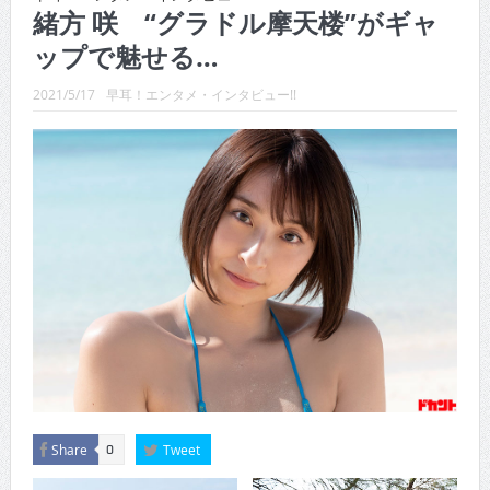
CINEMA×STYLE 289号
緒方 咲 “グラドル摩天楼”がギャ
ップで魅せる…
CINEMA×STYLE 288号
CINEMA×STYLE 287号
2021/5/17
早耳！エンタメ・インタビュー!!
CINEMA×STYLE 286号
CINEMA×STYLE 285号
CINEMA×STYLE 294号
Share
Tweet
0