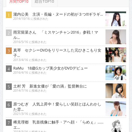
月間TOP10
総合TOP10
瀧内公美 主演・長編・ヌードの初が３つ!!!ギラギ...
2014/10/16 に投稿された
雨宮留菜さん 「ミスヤンチャン2016」参戦！マ
ル...
2016/5/16 に投稿された
真琴 セクシーDVDをリリースした元ひきこもり女
子...
2013/4/16 に投稿された
RaMu 18歳Gカップ美少女がDVDデビュー
2016/4/16 に投稿された
土村 芳 新進女優が「愛の渦」監督舞台に
2014/7/16 に投稿された
原つむぎ 人気上昇中！愛らしい笑顔とほんわかし
た雰...
2021/3/16 に投稿された
稀見理都 乳首残像に触手・アヘ顔・「らめぇ」……
エ...
2018/3/16 に投稿された