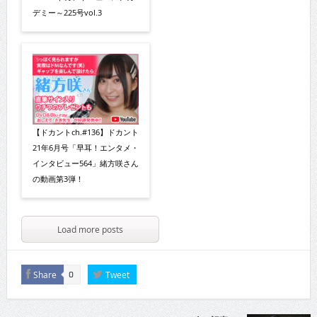
デミー～225号vol.3
【ドカントch.#136】ドカント
21年6月号「早耳！エンタメ・
インタビュー564」緒方咲さん
の動画第3弾！
Load more posts
Share
Tweet
0