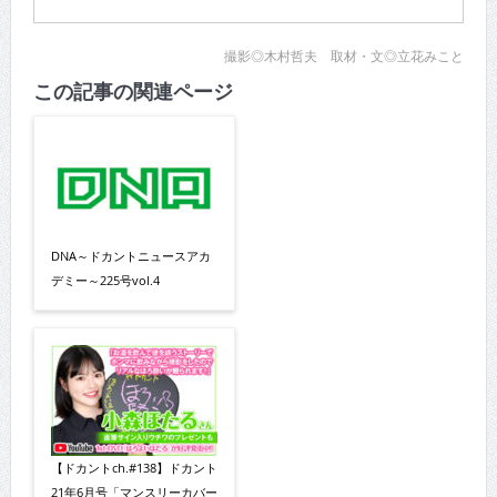
撮影◎木村哲夫 取材・文◎立花みこと
この記事の関連ページ
DNA～ドカントニュースアカ
デミー～225号vol.4
【ドカントch.#138】ドカント
21年6月号「マンスリーカバー