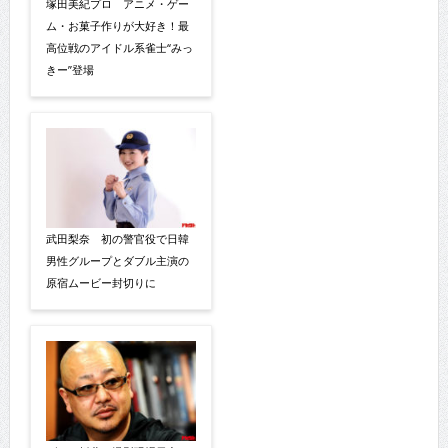
塚田美紀プロ アニメ・ゲー
ム・お菓子作りが大好き！最
高位戦のアイドル系雀士“みっ
きー”登場
武田梨奈 初の警官役で日韓
男性グループとダブル主演の
原宿ムービー封切りに