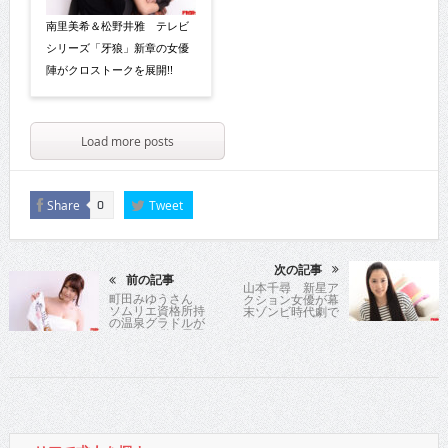
南里美希＆松野井雅 テレビ
シリーズ「牙狼」新章の女優
陣がクロストークを展開!!
Load more posts
Share
Tweet
0
次の記事
前の記事
山本千尋 新星ア
町田みゆうさん
クション女優が幕
ソムリエ資格所持
末ゾンビ時代劇で
の温泉グラドルが
斬るっ!!
敢行した弾丸露天
ツアーがDVDに