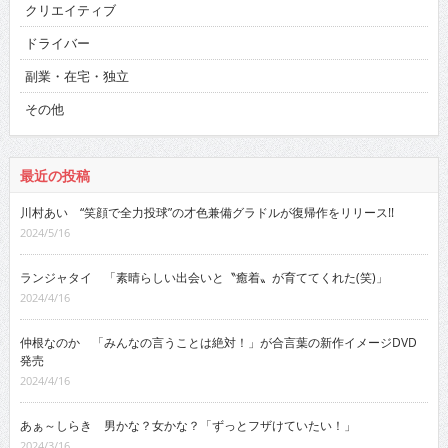
クリエイティブ
ドライバー
副業・在宅・独立
その他
最近の投稿
川村あい “笑顔で全力投球”の才色兼備グラドルが復帰作をリリース!!
2024/5/16
ランジャタイ 「素晴らしい出会いと〝癒着〟が育ててくれた(笑)」
2024/4/16
仲根なのか 「みんなの言うことは絶対！」が合言葉の新作イメージDVD
発売
2024/4/16
あぁ～しらき 男かな？女かな？「ずっとフザけていたい！」
2024/3/16