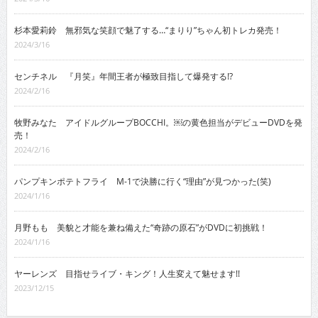
杉本愛莉鈴 無邪気な笑顔で魅了する…“まりり”ちゃん初トレカ発売！
2024/3/16
センチネル 『月笑』年間王者が極致目指して爆発する!?
2024/2/16
牧野みなた アイドルグループBOCCHI。￼の黄色担当がデビューDVDを発
売！
2024/2/16
パンプキンポテトフライ M-1で決勝に行く“理由”が見つかった(笑)
2024/1/16
月野もも 美貌と才能を兼ね備えた“奇跡の原石”がDVDに初挑戦！
2024/1/16
ヤーレンズ 目指せライブ・キング！人生変えて魅せます!!
2023/12/15