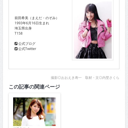
前田希美（まえだ・のぞみ）
1993年6月16日生まれ
埼玉県出身
T158
公式ブログ
公式Twitter
撮影◎おおえき寿一 取材・文◎内埜さくら
この記事の関連ページ