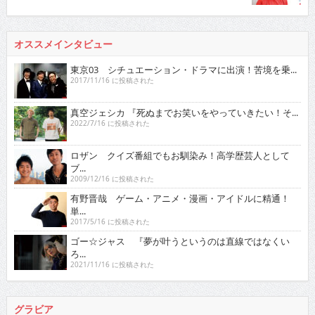
オススメインタビュー
東京03 シチュエーション・ドラマに出演！苦境を乗...
2017/11/16 に投稿された
真空ジェシカ 『死ぬまでお笑いをやっていきたい！そ...
2022/7/16 に投稿された
ロザン クイズ番組でもお馴染み！高学歴芸人として
ブ...
2009/12/16 に投稿された
有野晋哉 ゲーム・アニメ・漫画・アイドルに精通！
単...
2017/5/16 に投稿された
ゴー☆ジャス 『夢が叶うというのは直線ではなくい
ろ...
2021/11/16 に投稿された
グラビア