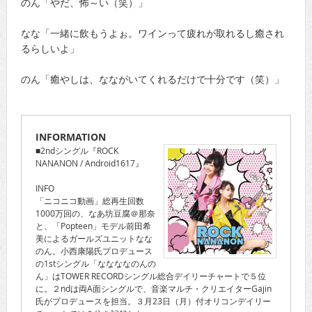
のん「やだ、怖～い（笑）」
なな「一緒に飲もうよぉ。ワインって疲れが取れるし癒され
るらしいよ」
のん「癒やしは、なながいてくれるだけで十分です（笑）」
INFORMATION
■2ndシングル『ROCK
NANANON / Android1617』
INFO
「ニコニコ動画」総再生回数
1000万回の、なあ坊豆腐＠那奈
と、「Popteen」モデル前田希
美によるガールズユニットなな
のん。小西康陽氏プロデュース
の1stシングル「ななななのんの
ん」はTOWER RECORDシングル総合デイリーチャートで５位
に。２ndは両A面シングルで、音楽マルチ・クリエイターGajin
氏がプロデュースを担当。３月23日（月）付オリコンデイリー