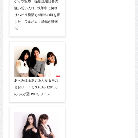
ゲッツ板谷 撮影現場日参の
強い想い入れ…執筆中に倒れ
リハビリ復活も4年半の時を要
した「ワルボロ」続編が映画
化
あべみほ＆為近あんな＆星乃
まおり 「ミスFLASH2015」
の3人が冠DVDリリース