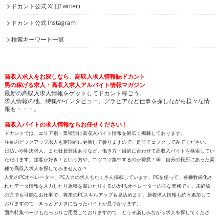
ドカント公式 X(旧Twitter)
ドカント公式 Instagram
検索キーワード一覧
高収入求人をお探しなら、高収入求人情報誌ドカント
男の稼げる求人・高収入求人アルバイト情報マガジン
最新の高収入求人情報をゲットしてドカント稼ごう。
求人情報の他、特集やインタビュー、グラビアなど仕事を探しながら様々な情
報も・・・。
高収入バイトの求人情報ならお任せください！
ドカントでは、エリア別・業種別に高収入バイト情報を幅広く掲載しております。
注目のピックアップ求人も定期的に更新して参りますので、是非チェックしてみてください。
日払いや即決求人、また社員登用ありなど、働き方・目的に合わせて高収入バイトを検索してい
ただけます。接客が好き！という方や、コツコツ集中するのが得意！等、自分の長所にあった業
種で高収入求人を探してみませんか？
人気のPCオペレーター、PC入力の求人もたくさん掲載しています。PCを使って、各種数値化さ
れたデータ情報を入力したり原稿を書いたりするのがPCオペレーターの主な業務です。未経験
の方でも可能なお仕事で、将来のPCスキルアップも見込めます。新着求人情報も続々追加して
おりますので、きっとアナタに合ったバイトが見つかります。
面白特集ページもたっぷりご用意しておりますので、どうぞ楽しみながら求人を探してくださ