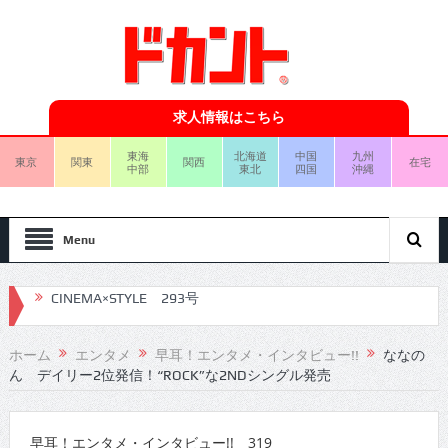
求人情報はこちら
東海
北海道
中国
九州
東京
関東
関西
在宅
中部
東北
四国
沖縄
Menu
CINEMA×STYLE 292号
CINEMA×STYLE 291号
ホーム
エンタメ
早耳！エンタメ・インタビュー!!
ななの
ん デイリー2位発信！“ROCK”な2NDシングル発売
CINEMA×STYLE 290号
CINEMA×STYLE 289号
早耳！エンタメ・インタビュー!! 319