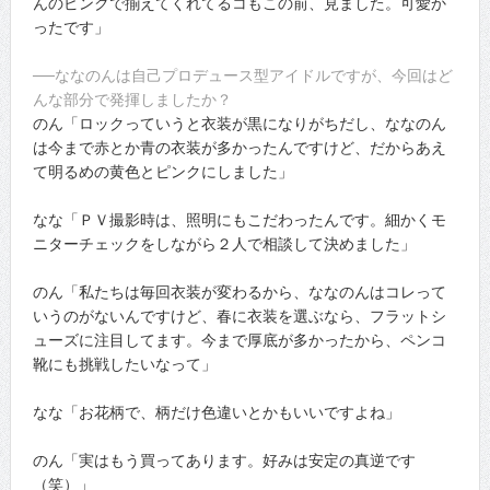
んのピンクで揃えてくれてるコもこの前、見ました。可愛か
ったです」
──ななのんは自己プロデュース型アイドルですが、今回はど
んな部分で発揮しましたか？
のん「ロックっていうと衣装が黒になりがちだし、ななのん
は今まで赤とか青の衣装が多かったんですけど、だからあえ
て明るめの黄色とピンクにしました」
なな「ＰＶ撮影時は、照明にもこだわったんです。細かくモ
ニターチェックをしながら２人で相談して決めました」
のん「私たちは毎回衣装が変わるから、ななのんはコレって
いうのがないんですけど、春に衣装を選ぶなら、フラットシ
ューズに注目してます。今まで厚底が多かったから、ペンコ
靴にも挑戦したいなって」
なな「お花柄で、柄だけ色違いとかもいいですよね」
のん「実はもう買ってあります。好みは安定の真逆です
（笑）」