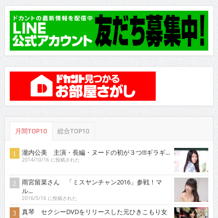
月間TOP10
総合TOP10
瀧内公美 主演・長編・ヌードの初が３つ!!!ギラギ...
2014/10/16 に投稿された
雨宮留菜さん 「ミスヤンチャン2016」参戦！マ
ル...
2016/5/16 に投稿された
真琴 セクシーDVDをリリースした元ひきこもり女