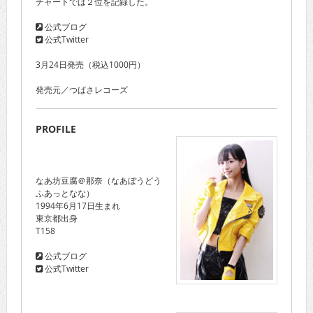
チャートでは２位を記録した。
公式ブログ
公式Twitter
3月24日発売（税込1000円）
発売元／つばさレコーズ
PROFILE
なあ坊豆腐＠那奈（なあぼうどう
ふあっとなな）
1994年6月17日生まれ
東京都出身
T158
公式ブログ
公式Twitter