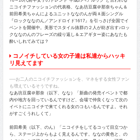
ニコイチファッションの代表格、なあ坊豆腐＠那奈ちゃん＆
前田希美ちゃんによるユニットななのんが両Ａ面シングル
『ロックななのん／アンドロイド1617』を引っさげ全国でイ
ベントを開催中。美形でスタイル抜群の２人が紡ぎ出す♪ロッ
クななのんのフレーズの繰り返し＆エアギター姿にあなたも
酔いしれてみては？
コノイチしている女の子達は私達からハッキ
リ見えてます
──お二人のニコイチファッションを、マネをする女性ファン
も増えているそうですね。
なあ坊豆腐＠那奈（以下、なな）「新曲の発売イベントで都
内や地方を回っているんですけど、会場で仲良くなって次の
イベトにニコイチで来てくれる女のコもいるんですよ。それ
がすごくうれしくて」
前田希美（以下、のん）「ニコイチをしてるコって目立つか
ら、ステージ上からもよく見えるんです。ななの黄色と、の