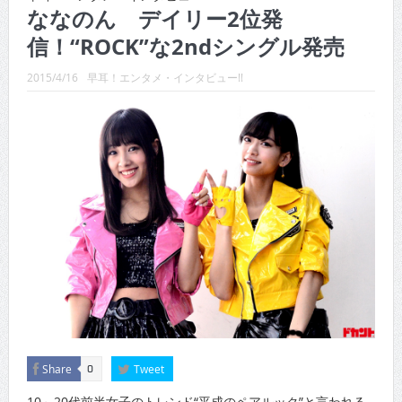
CINEMA×STYLE 288号
ななのん デイリー2位発
信！“ROCK”な2ndシングル発売
CINEMA×STYLE 287号
CINEMA×STYLE 286号
2015/4/16
早耳！エンタメ・インタビュー!!
CINEMA×STYLE 285号
CINEMA×STYLE 294号
CINEMA×STYLE 293号
Share
Tweet
0
10～20代前半女子のトレンド“平成のペアルック”と言われる