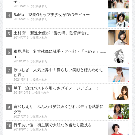
子...
2013/4/16 に投稿された
RaMu 18歳Gカップ美少女がDVDデビュー
2016/4/16 に投稿された
土村 芳 新進女優が「愛の渦」監督舞台に
2014/7/16 に投稿された
稀見理都 乳首残像に触手・アヘ顔・「らめぇ」……
エ...
2018/3/16 に投稿された
原つむぎ 人気上昇中！愛らしい笑顔とほんわかし
た雰...
2021/3/16 に投稿された
琴子 迫力バストを引っさげイメージデビュー！
2015/10/16 に投稿された
倉沢しえり ふんわり笑顔＆くびれボディを武器に
グラ...
2021/2/16 に投稿された
行平あい佳 初主演で大胆な体当たり艶技を…
2018/9/15 に投稿された