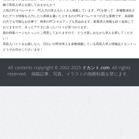
種で高収入求人を探してみませんか？
人気のPCオペレーター、PC入力の求人もたくさん掲載しています。PCを使って、各種数値化さ
れたデータ情報を入力したり原稿を書いたりするのがPCオペレーターの主な業務です。未経験
の方でも可能なお仕事で、将来のPCスキルアップも見込めます。新着求人情報も続々追加して
おりますので、きっとアナタに合ったバイトが見つかります。
面白特集ページもたっぷりご用意しておりますので、どうぞ楽しみながら求人を探してくださ
い！
高収入バイトをお探しなら、日払いや即決求人を多数掲載している高収入求人情報誌ドカントへ
どうぞお任せくださいませ！
All contents copyright © 2002-2025
ドカント.com
. All rights
reserved. 掲載記事、写真、イラストの無断転載を禁じます。