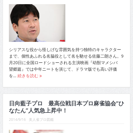
シリアスな役から怪しげな雰囲気を持つ独特のキャラクター
まで、個性あふれる名脇役として名を馳せる佐藤二朗さん。9
月20日に全国ロードショーされる主演映画『幼獣マメシバ
望郷篇』では中年ニートを演じて、ドラマ版でも高い評価
を…
続きを読む
日向藍子プロ 最高位戦日本プロ麻雀協会“ひ
なたん”人気急上昇中！
2014/9/16
美人雀プロ図鑑