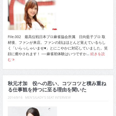
File.002 最高位戦日本プロ麻雀協会所属 日向藍子プロ 取
材後、ファンが来店。ファンの顔はほとんど覚えているらし
く「いらっしゃいませ♥」とにこやかに対応していました。笑
顔に癒やされます！ ──麻雀初体験はいつですか…
続きを読
む
秋元才加 役への思い、コツコツと積み重ね
る仕事観を持つに至る理由を聞いた
2014/9/16
MEN'S/LADY'S SEAT INTERVIEW