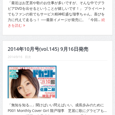
「最近はお芝居や歌のお仕事が多いですが、そんな中でグラ
ビアDVDを出せるということが嬉しいです！」 プライベート
でもファンの前でもサービス精神旺盛な瑠李ちゃん。喜びを
力に代えて走るっ！ ──最新イメージが発売に。 「今回…
続
きを読む
2014年10月号(vol.145) 9月16日発売
2014/9/16
目次
「無知を知る…」聞けばいい問えばいい。成長歩みのために
P001 Monthly Cover Girl 階戸瑠李 芝居に歌にグラビアも…