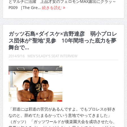
とマルチに活躍 上品才女のフェロモンMAX露出にクラッ～
P009 ［The Gre…
続きを読む
ガッツ石島×ダイスケ×吉野達彦 弱小プロレ
ス団体が“聖地”見参 10年間培った底力を夢
舞台で…
2014/9/16
MEN'S/LADY'S SEAT INTERVIEW
「邪道には邪道の苦労があるんですよ。でもプロレスが好き
なのと、辞めてたまるかっていう意地でやってきました」
（ガッツ） 「ガッツワールドが後楽園大会を成功させたら、