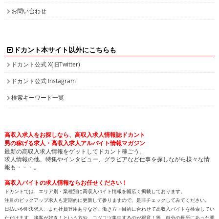
お問い合わせ
ドカント本サイト以外にこちらも
ドカント公式 X(旧Twitter)
ドカント公式 Instagram
検索キーワード一覧
高収入求人をお探しなら、高収入求人情報誌ドカント
男の稼げる求人・高収入求人アルバイト情報マガジン
最新の高収入求人情報をゲットしてドカント稼ごう。
求人情報の他、特集やインタビュー、グラビアなど仕事を探しながら様々な情
報も・・・。
高収入バイトの求人情報ならお任せください！
ドカントでは、エリア別・業種別に高収入バイト情報を幅広く掲載しております。
注目のピックアップ求人も定期的に更新して参りますので、是非チェックしてみてください。
日払いや即決求人、また社員登用ありなど、働き方・目的に合わせて高収入バイトを検索してい
ただけます。接客が好き！という方や、コツコツ集中するのが得意！等、自分の長所にあった業