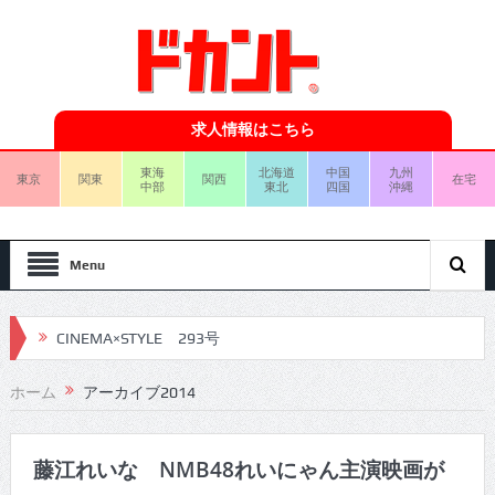
求人情報はこちら
東海
北海道
中国
九州
東京
関東
関西
在宅
中部
東北
四国
沖縄
Menu
CINEMA×STYLE 293号
CINEMA×STYLE 292号
ホーム
アーカイブ2014
CINEMA×STYLE 291号
CINEMA×STYLE 290号
藤江れいな NMB48れいにゃん主演映画が