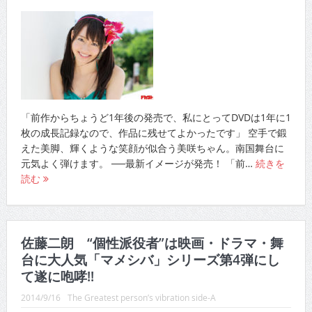
「前作からちょうど1年後の発売で、私にとってDVDは1年に1
枚の成長記録なので、作品に残せてよかったです」 空手で鍛
えた美脚、輝くような笑顔が似合う美咲ちゃん。南国舞台に
元気よく弾けます。 ──最新イメージが発売！ 「前…
続きを
読む
佐藤二朗 “個性派役者”は映画・ドラマ・舞
台に大人気「マメシバ」シリーズ第4弾にし
て遂に咆哮!!
2014/9/16
The Greatest person’s vibration side-A