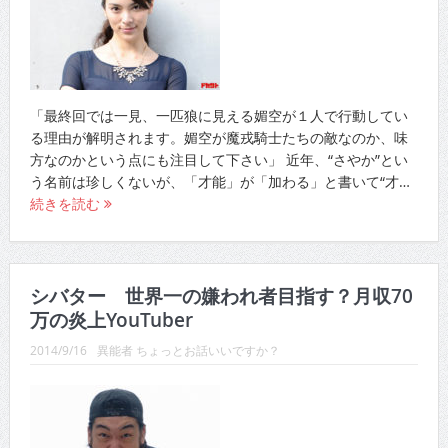
「最終回では一見、一匹狼に見える媚空が１人で行動してい
る理由が解明されます。媚空が魔戎騎士たちの敵なのか、味
方なのかという点にも注目して下さい」 近年、“さやか”とい
う名前は珍しくないが、「才能」が「加わる」と書いて“才…
続きを読む
シバター 世界一の嫌われ者目指す？月収70
万の炎上YouTuber
2014/9/16
異能者 ちょっとお話いいですか？