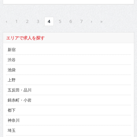
‹
1
2
3
4
5
6
7
›
»
エリアで求人を探す
新宿
渋谷
池袋
上野
五反田・品川
錦糸町・小岩
都下
神奈川
埼玉