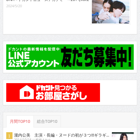
2024/5/20
月間TOP10
総合TOP10
瀧内公美 主演・長編・ヌードの初が３つ!!!ギラギ...
2014/10/16 に投稿された