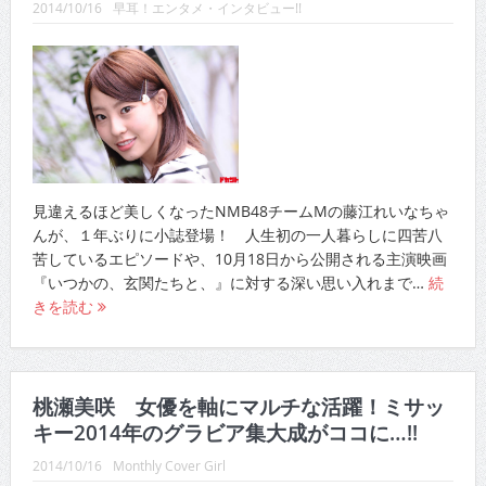
2014/10/16
早耳！エンタメ・インタビュー!!
CINEMA×STYLE 289号
CINEMA×STYLE 288号
CINEMA×STYLE 287号
CINEMA×STYLE 286号
CINEMA×STYLE 285号
見違えるほど美しくなったNMB48チームMの藤江れいなちゃ
CINEMA×STYLE 294号
んが、１年ぶりに小誌登場！ 人生初の一人暮らしに四苦八
苦しているエピソードや、10月18日から公開される主演映画
『いつかの、玄関たちと、』に対する深い思い入れまで…
続
きを読む
桃瀬美咲 女優を軸にマルチな活躍！ミサッ
キー2014年のグラビア集大成がココに…!!
2014/10/16
Monthly Cover Girl