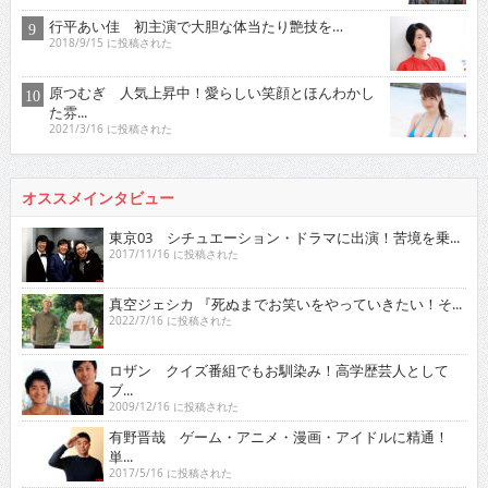
行平あい佳 初主演で大胆な体当たり艶技を…
2018/9/15 に投稿された
原つむぎ 人気上昇中！愛らしい笑顔とほんわかし
た雰...
2021/3/16 に投稿された
オススメインタビュー
東京03 シチュエーション・ドラマに出演！苦境を乗...
2017/11/16 に投稿された
真空ジェシカ 『死ぬまでお笑いをやっていきたい！そ...
2022/7/16 に投稿された
ロザン クイズ番組でもお馴染み！高学歴芸人として
ブ...
2009/12/16 に投稿された
有野晋哉 ゲーム・アニメ・漫画・アイドルに精通！
単...
2017/5/16 に投稿された