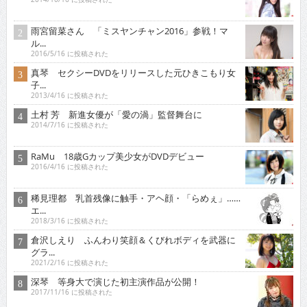
雨宮留菜さん 「ミスヤンチャン2016」参戦！マ
ル...
2016/5/16 に投稿された
真琴 セクシーDVDをリリースした元ひきこもり女
子...
2013/4/16 に投稿された
土村 芳 新進女優が「愛の渦」監督舞台に
2014/7/16 に投稿された
RaMu 18歳Gカップ美少女がDVDデビュー
2016/4/16 に投稿された
稀見理都 乳首残像に触手・アヘ顔・「らめぇ」……
エ...
2018/3/16 に投稿された
倉沢しえり ふんわり笑顔＆くびれボディを武器に
グラ...
2021/2/16 に投稿された
深琴 等身大で演じた初主演作品が公開！
2017/11/16 に投稿された