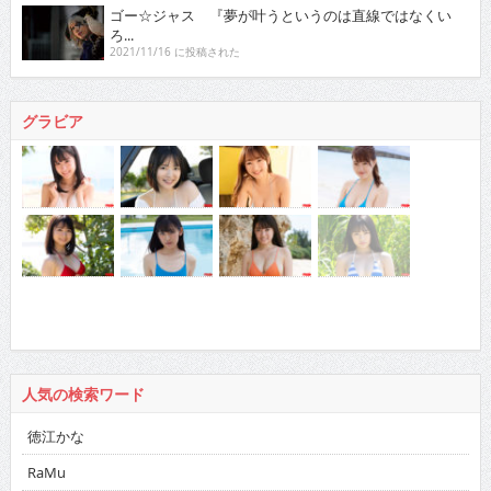
ゴー☆ジャス 『夢が叶うというのは直線ではなくい
ろ...
2021/11/16 に投稿された
グラビア
人気の検索ワード
徳江かな
RaMu