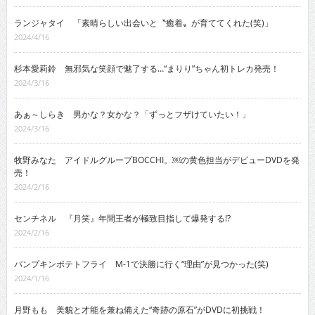
ランジャタイ 「素晴らしい出会いと〝癒着〟が育ててくれた(笑)」
2024/4/16
杉本愛莉鈴 無邪気な笑顔で魅了する…“まりり”ちゃん初トレカ発売！
2024/3/16
あぁ～しらき 男かな？女かな？「ずっとフザけていたい！」
2024/3/16
牧野みなた アイドルグループBOCCHI。￼の黄色担当がデビューDVDを発
売！
2024/2/16
センチネル 『月笑』年間王者が極致目指して爆発する!?
2024/2/16
パンプキンポテトフライ M-1で決勝に行く“理由”が見つかった(笑)
2024/1/16
月野もも 美貌と才能を兼ね備えた“奇跡の原石”がDVDに初挑戦！