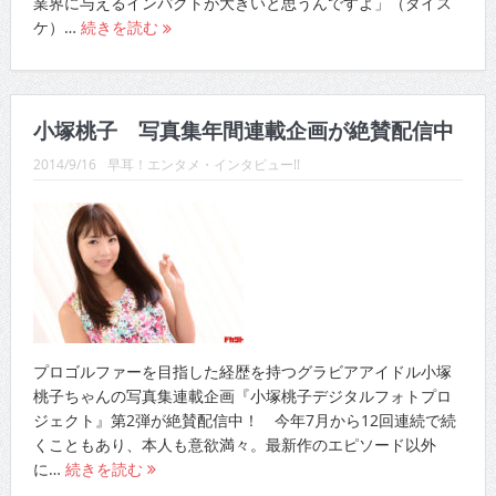
業界に与えるインパクトが大きいと思うんですよ」（ダイス
ケ）…
続きを読む
小塚桃子 写真集年間連載企画が絶賛配信中
2014/9/16
早耳！エンタメ・インタビュー!!
プロゴルファーを目指した経歴を持つグラビアアイドル小塚
桃子ちゃんの写真集連載企画『小塚桃子デジタルフォトプロ
ジェクト』第2弾が絶賛配信中！ 今年7月から12回連続で続
くこともあり、本人も意欲満々。最新作のエピソード以外
に…
続きを読む