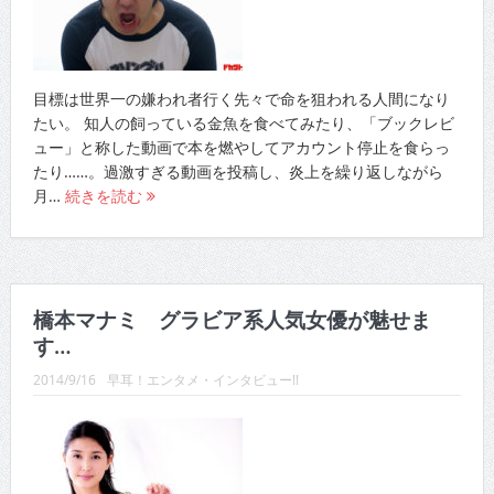
目標は世界一の嫌われ者行く先々で命を狙われる人間になり
たい。 知人の飼っている金魚を食べてみたり、「ブックレビ
ュー」と称した動画で本を燃やしてアカウント停止を食らっ
たり……。過激すぎる動画を投稿し、炎上を繰り返しながら
月…
続きを読む
橋本マナミ グラビア系人気女優が魅せま
す…
2014/9/16
早耳！エンタメ・インタビュー!!