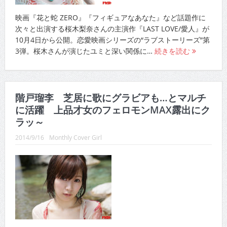
映画『花と蛇 ZERO』『フィギュアなあなた』など話題作に
次々と出演する桜木梨奈さんの主演作『LAST LOVE/愛人』が
10月4日から公開。恋愛映画シリーズの“ラブストーリーズ”第
3弾。桜木さんが演じたユミと深い関係に…
続きを読む
階戸瑠李 芝居に歌にグラビアも…とマルチ
に活躍 上品才女のフェロモンMAX露出にク
ラッ～
2014/9/16
Monthly Cover Girl