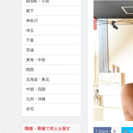
錦糸町・小岩
CINEMA×STYLE 286号
都下
CINEMA×STYLE 285号
神奈川
CINEMA×STYLE 294号
埼玉
千葉
茨城
東海・中部
関西
北海道・東北
中国・四国
九州・沖縄
在宅
職種・業種で求人を探す
Share
Tw
0