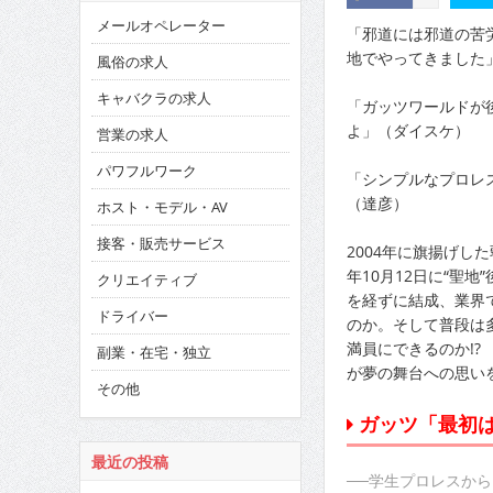
メールオペレーター
「邪道には邪道の苦
地でやってきました
風俗の求人
キャバクラの求人
「ガッツワールドが
よ」（ダイスケ）
営業の求人
パワフルワーク
「シンプルなプロレ
（達彦）
ホスト・モデル・AV
接客・販売サービス
2004年に旗揚げし
年10月12日に“聖
クリエイティブ
を経ずに結成、業界
ドライバー
のか。そして普段は多
満員にできるのか!
副業・在宅・独立
が夢の舞台への思い
その他
ガッツ「最初
最近の投稿
──学生プロレスか