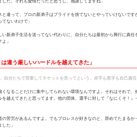
ました。それも愛情だったと思うし、感謝してますね」
スと違って、プロの新弟子はプライドを捨てないとやっていけないです
ってないわけで」
しい新弟子生活を送ってない代わりに、自分たちは最初から興行に責任
すよ」
とは違う厳しいハードルを越えてきた」
に、自分たちで営業してチケットを売ってという。赤字も黒字も自己責任
強くなることだけに集中してられない環境なんですよ。それはそれで、
ルを越えてきたと思ってます。他の団体、選手に対して『なにくそ！』
」
道の苦労があるんですよ。でもプロレスが好きなのと、辞めてたまるか
ました」