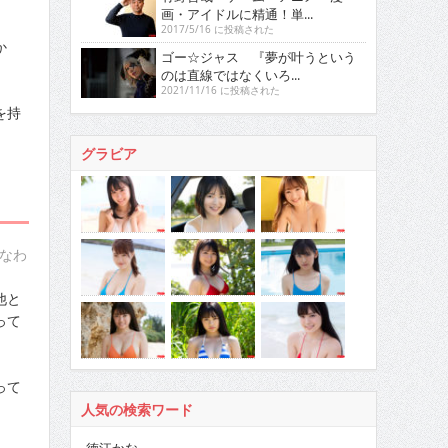
画・アイドルに精通！単...
2017/5/16 に投稿された
か
ゴー☆ジャス 『夢が叶うという
のは直線ではなくいろ...
2021/11/16 に投稿された
を持
グラビア
なわ
他と
って
って
人気の検索ワード