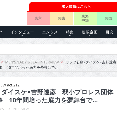
求人情報はこちら
東海
東京
関東
関西
中部
ア
インタビュー
エンタメ
特集
連載企画
目次
MEN'S/LADY'S SEAT INTERVIEW
ガッツ石島×ダイスケ×吉野達彦
見参 10年間培った底力を夢舞台で…
IEW act.212
×ダイスケ×吉野達彦 弱小プロレス団体
参 10年間培った底力を夢舞台で…
'S SEAT INTERVIEW