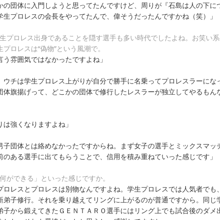
かの団体に入門しようと思ってたんですけど、周りが『石島は人の下に
学生プロレスの会長をやってたんで、偉そうだったんですかね（笑）」
学生プロレス出身であることを隠す選手も多い時代でしたよね。お笑い系
プロレスは“偽物”という風潮で。
言う雰囲気ではなかったですよね」
、ウチは学生プロレス上がりが自分で勝手に名乗ってプロレスラーにな
団体旗揚げって、どこかの団体で修行したレスラーが独立してやるもん
りは強くなりますよね」
男子団体とは絡めなかったですからね。まず女子の選手とミックスマッ
前のある選手に出てもらうことで、信用を積み重ねていった感じです」
に何ができる」といった感じですか。
プロレスとプロレスは別物なんですよね。学生プロレスでは人気者でも
新弟子修行。それを乗り越えてリングに上がるのが普通ですから。同じ
弟子から鍛えてきたＧＥＮＴＡＲＯ選手にはリング上でも試合後のダメ