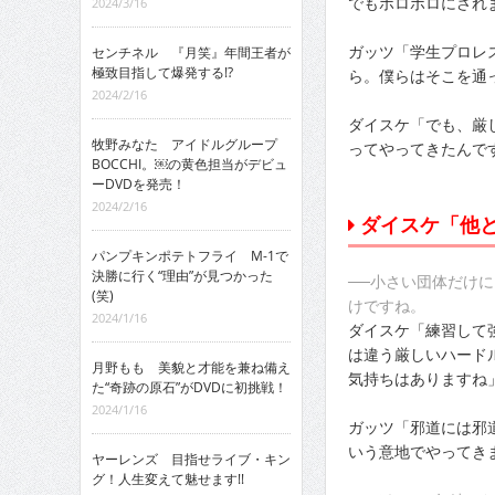
でもボロボロにされ
2024/3/16
ガッツ「学生プロレ
センチネル 『月笑』年間王者が
極致目指して爆発する!?
ら。僕らはそこを通
2024/2/16
ダイスケ「でも、厳
牧野みなた アイドルグループ
ってやってきたんで
BOCCHI。￼の黄色担当がデビュ
ーDVDを発売！
2024/2/16
ダイスケ「他
パンプキンポテトフライ M-1で
決勝に行く“理由”が見つかった
──小さい団体だけ
(笑)
けですね。
2024/1/16
ダイスケ「練習して
は違う厳しいハード
月野もも 美貌と才能を兼ね備え
気持ちはありますね
た“奇跡の原石”がDVDに初挑戦！
2024/1/16
ガッツ「邪道には邪
いう意地でやってき
ヤーレンズ 目指せライブ・キン
グ！人生変えて魅せます!!