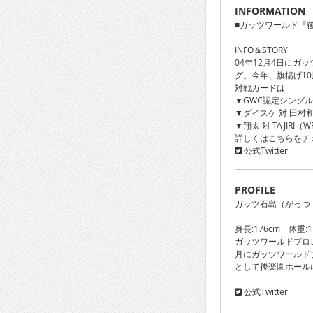
INFORMATION
■ガッツワールド『
INFO＆STORY
04年12月4日にガ
グ。今年、旗揚げ10
対戦カードは
▼GWC認定シングル
▼ダイスケ 対 田村和
▼翔太 対 TAJIRI（
詳しくはこちらをチ
公式Twitter
PROFILE
ガッツ石島（がっつ・
身長:176cm 体重
ガッツワールドプロ
月にガッツワールド
として後楽園ホール
公式Twitter