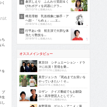
倉沢しえり ふんわり笑顔＆く
つく
びれボディを武器にグラ...
2021/2/16 に投稿された
稀見理都 乳首残像に触手・ア
の試
ヘ顔・「らめぇ」……エ...
2018/3/16 に投稿された
行平あい佳 初主演で大胆な体
当たり艶技を…
っち
2018/9/15 に投稿された
なん
オススメインタビュー
東京03 シチュエーション・ドラ
マに出演！苦境を乗...
チを
2017/11/16 に投稿された
真空ジェシカ 『死ぬまでお笑いを
やっていきたい！そ...
2022/7/16 に投稿された
ロザン クイズ番組でもお馴染
、プ
み！高学歴芸人としてブ...
学生
2009/12/16 に投稿された
出し
有野晋哉 ゲーム・アニメ・漫