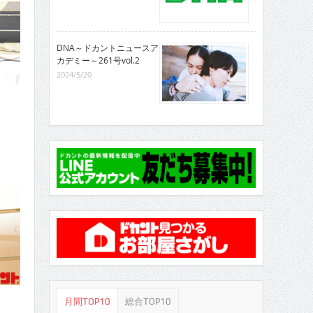
DNA～ドカントニュースア
カデミー～261号vol.2
2024/5/20
月間TOP10
総合TOP10