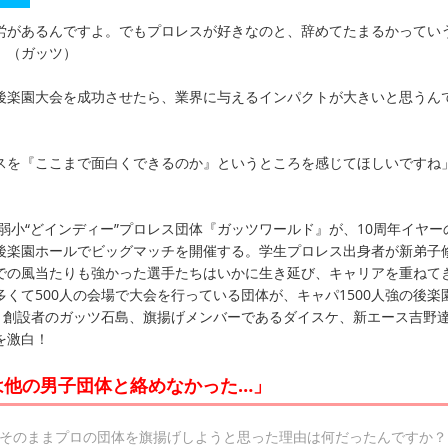
労があるんですよ。でもプロレスが好きなのと、辞めてたまるかってい
」（ガッツ）
後楽園大会を成功させたら、業界に与えるインパクトが大きいと思うん
スを『ここまで面白くできるのか』というところを感じてほしいですね
た弱小“どインディー”プロレス団体『ガッツワールド』が、10周年イヤー
地”後楽園ホールでビッグマッチを開催する。学生プロレス出身者が新弟子
での風当たりも強かった選手たちはいかに生き延び、キャリアを重ねて
くて500人の会場で大会を行っている団体が、キャパ1500人強の後楽
? 創設者のガッツ石島、旗揚げメンバーであるダイスケ、新エース吉野
を激白！
は他の男子団体と絡めなかった…」
らそのままプロの団体を旗揚げしようと思った理由は何だったんですか？