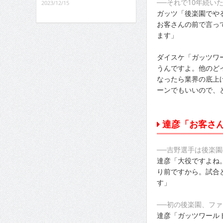
──それで10年続い
2023/12/15
ガッツ「後楽園でや
お客さんの前で言っ
ます」
ダイスケ「ガッツワ
うんですよ。他のど
なったら業界の底上
ーンでもいいので、
達彦「お客さ
──吉野選手は後楽
達彦「大役ですよね
り前ですから。試合
す」
──初の後楽園、フ
達彦「ガッツワール