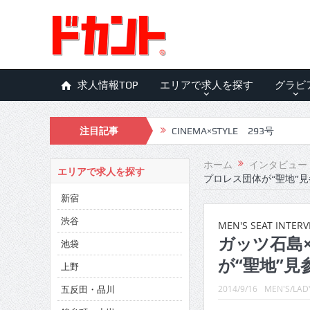
求人情報TOP
エリアで求人を探す
グラビ
注目記事
CINEMA×STYLE 293号
CINEMA×STYLE 292号
ホーム
インタビュー
エリアで求人を探す
プロレス団体が“聖地”
CINEMA×STYLE 291号
新宿
CINEMA×STYLE 290号
渋谷
MEN'S SEAT INTERV
CINEMA×STYLE 289号
ガッツ石島
池袋
が“聖地”見
CINEMA×STYLE 288号
上野
五反田・品川
CINEMA×STYLE 287号
2014/9/16
MEN'S/LADY