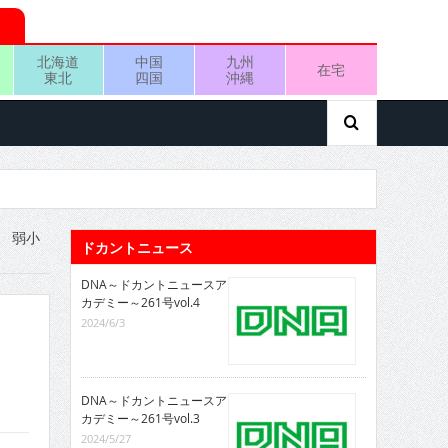
北海道
中国
九州
在宅
東北
四国
沖縄
 弱小
ドカントニュース
DNA～ドカントニュースア
カデミー～261号vol.4
2024/6/3
DNA～ドカントニュースア
カデミー～261号vol.3
2024/5/27