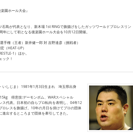
後楽園ホール大会』
ッツ石島が代表となり、新木場 1st RINGで旗揚げをしたガッツワールドプロレスリン
周年にして初となる後楽園ホール大会を10月12日開催。
選手権（王者）新井健一郎 対 吉野達彦（挑戦者）
宏（HEAT-UP）
WRESTLE-1）ほか。
ェック！
いしじま） 1981年1月3日生まれ 埼玉県出身
:115kg 得意技:デーモンボム、WARスペシャル
レス代表。日本初の自らプロ転向を表明し、04年12
プロレスを旗揚げ。10年の月日を掛けてプロの団体
に進出するところまで団体を牽引してきた。