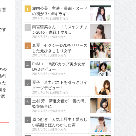
瀧内公美 主演・長編・ヌード
う意
の初が３つ!!!ギラギ...
2014/10/16 に投稿された
雨宮留菜さん 「ミスヤンチャ
です
ン2016」参戦！マル...
2016/5/16 に投稿された
真琴 セクシーDVDをリリース
」
した元ひきこもり女子...
2013/4/16 に投稿された
RaMu 18歳Gカップ美少女が
の今
DVDデビュー
2016/4/16 に投稿された
修行
琴子 迫力バストを引っさげイ
きた
メージデビュー！
園を
2015/10/16 に投稿された
達彦
土村 芳 新進女優が「愛の渦」
監督舞台に
2014/7/16 に投稿された
原つむぎ 人気上昇中！愛らし
い笑顔とほんわかした雰...
2021/3/16 に投稿された