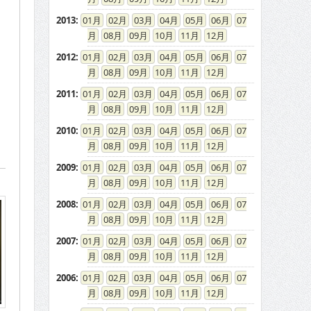
2013
:
01
02
03
04
05
06
07
08
09
10
11
12
2012
:
01
02
03
04
05
06
07
08
09
10
11
12
2011
:
01
02
03
04
05
06
07
08
09
10
11
12
2010
:
01
02
03
04
05
06
07
08
09
10
11
12
2009
:
01
02
03
04
05
06
07
08
09
10
11
12
2008
:
01
02
03
04
05
06
07
08
09
10
11
12
2007
:
01
02
03
04
05
06
07
08
09
10
11
12
2006
:
01
02
03
04
05
06
07
08
09
10
11
12