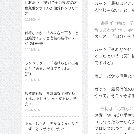
川村あい “笑顔で全力投球”の才
ガッツ「最初はどこ
色兼備グラドルが復帰作をリリー
人間じゃない』と。
ス!!
2024/5/16
──旗揚げ当時は、
合もあるせいか、学生
仲根なのか 「みんなの言うこと
ダイスケ「自分から
は絶対！」が合言葉の新作イメー
ジDVD発売
ガッツ「それなのに
2024/4/16
ゃったという（笑）
ですけど」
ランジャタイ 「素晴らしい出会
いと〝癒着〟が育ててくれた
(笑)」
達彦「だから風当た
2024/4/16
ガッツ「最初は他の
杉本愛莉鈴 無邪気な笑顔で魅了
やって。そこから名
する…“まりり”ちゃん初トレカ発
売！
──最初は「お前ら
2024/3/16
達彦「やっぱり学生
ロになったら一から
あぁ～しらき 男かな？女かな？
プロレス出身で、新
「ずっとフザけていたい！」