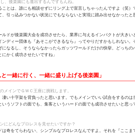
たし、後楽園にも進出するんですもんね。
ることは、誰にも相談せずにリング上で宣言しちゃったんですよ（笑）
て、引っ込みつかない状況にでもならないと実現に踏み出せなかったと
ールドが後楽園大会を成功させたら、業界に与えるインパクトが大きい
インディー団体も『あそこができるなら』ってやりだすかもしれない。
げになるし、そうならなかったらガッツワールドだけの快挙。どっちの
とにかく成功させたいですね」
んと一緒に行く、一緒に盛り上げる後楽園」
園のメインでＧＷＣ王座に挑戦します。
。凄い十字架を背負ったと思います。でもメインでいい試合をするのは
というソフトの面でも、集客というハードの面でも成功させたいと思っ
ァンにどんなプロレスを見せたいですか？
ドは奇をてらわない、シンプルなプロレスなんですよ。それを『ここま