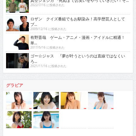
真空ジェシカ 『死ぬまでお笑いをやっていきたい！そ...
2022/7/16 に投稿された
ロザン クイズ番組でもお馴染み！高学歴芸人として
ブ...
2009/12/16 に投稿された
有野晋哉 ゲーム・アニメ・漫画・アイドルに精通！
単...
2017/5/16 に投稿された
ゴー☆ジャス 『夢が叶うというのは直線ではなくい
ろ...
2021/11/16 に投稿された
グラビア