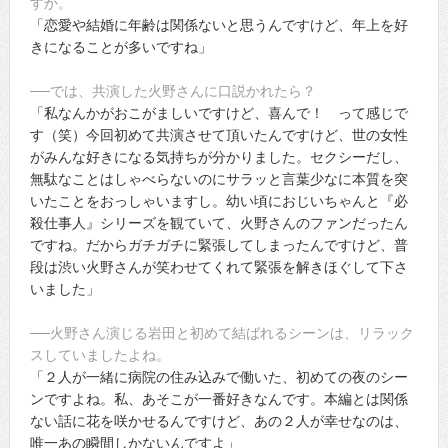
すか。
「恋愛や結婚に年齢は関係ないと思うんですけど、年上を好
きになることが多いですね」
──では、共演した火野さんに口説かれたら？
「私なんかがおこがましいですけど、喜んで！ って感じで
す（笑）今回初めて共演させて頂いたんですけど、世の女性
がみんな好きになる気持ちが分かりました。セクシーだし、
無駄なことはしゃべらないのにサラッと言葉少なに本質を突
いたことをおっしゃいますし。幼い頃におじいちゃんと『必
殺仕事人』シリーズを観ていて、火野さんのファンだったん
ですね。だからガチガチに緊張してしまったんですけど、普
段は渋い火野さんが笑わせてくれて緊張を解きほぐして下さ
いました」
──火野さん演じる岩田と初めて結ばれるシーンは、リラック
スしていましたよね。
「２人が一緒に病院の住み込みで働いた、初めての夜のシー
ンですよね。私、あそこが一番好きなんです。本編とは関係
ない話に花を咲かせるんですけど、あの２人が幸せなのは、
唯一あの瞬間しかないんですよ」