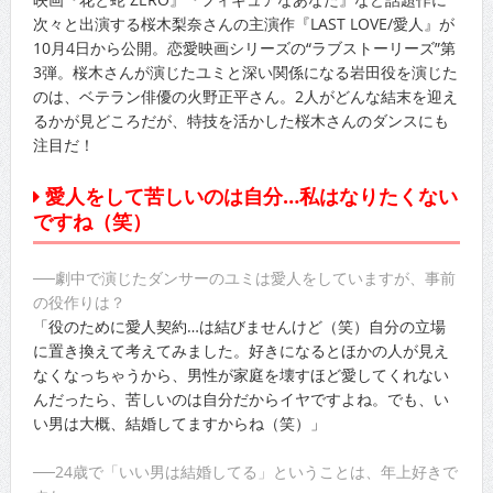
次々と出演する桜木梨奈さんの主演作『LAST LOVE/愛人』が
10月4日から公開。恋愛映画シリーズの“ラブストーリーズ”第
3弾。桜木さんが演じたユミと深い関係になる岩田役を演じた
のは、ベテラン俳優の火野正平さん。2人がどんな結末を迎え
るかが見どころだが、特技を活かした桜木さんのダンスにも
注目だ！
愛人をして苦しいのは自分…私はなりたくない
ですね（笑）
──劇中で演じたダンサーのユミは愛人をしていますが、事前
の役作りは？
「役のために愛人契約…は結びませんけど（笑）自分の立場
に置き換えて考えてみました。好きになるとほかの人が見え
なくなっちゃうから、男性が家庭を壊すほど愛してくれない
んだったら、苦しいのは自分だからイヤですよね。でも、い
い男は大概、結婚してますからね（笑）」
──24歳で「いい男は結婚してる」ということは、年上好きで