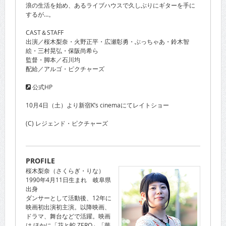
浪の生活を始め、あるライブハウスで久しぶりにギターを手に
するが…。
CAST＆STAFF
出演／桜木梨奈・火野正平・広瀬彰勇・ぶっちゃあ・鈴木智
絵・三村晃弘・保阪尚希ら
監督・脚本／石川均
配給／アルゴ・ピクチャーズ
公式HP
10月4日（土）より新宿K’s cinemaにてレイトショー
(C) レジェンド・ピクチャーズ
PROFILE
桜木梨奈（さくらぎ・りな）
1990年4月11日生まれ 岐阜県
出身
ダンサーとして活動後、12年に
映画初出演初主演。以降映画、
ドラマ、舞台などで活躍。映画
は ほかに「花と蛇 ZERO」「華