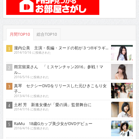
月間TOP10
総合TOP10
瀧内公美 主演・長編・ヌードの初が３つ!!!ギラギ...
2014/10/16 に投稿された
雨宮留菜さん 「ミスヤンチャン2016」参戦！マ
ル...
2016/5/16 に投稿された
真琴 セクシーDVDをリリースした元ひきこもり女
子...
2013/4/16 に投稿された
土村 芳 新進女優が「愛の渦」監督舞台に
2014/7/16 に投稿された
RaMu 18歳Gカップ美少女がDVDデビュー
2016/4/16 に投稿された