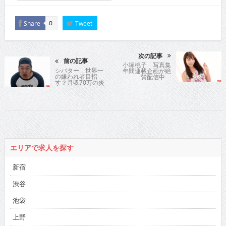
Share
Tweet
0
次の記事
前の記事
小塚桃子 写真集
シバター 世界一
年間連載企画が絶
の嫌われ者目指
賛配信中
す？月収70万の炎
上YouTuber
エリアで求人を探す
新宿
渋谷
池袋
上野