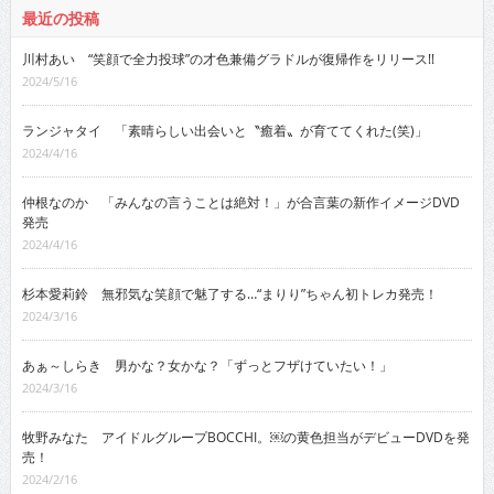
最近の投稿
川村あい “笑顔で全力投球”の才色兼備グラドルが復帰作をリリース!!
2024/5/16
ランジャタイ 「素晴らしい出会いと〝癒着〟が育ててくれた(笑)」
2024/4/16
仲根なのか 「みんなの言うことは絶対！」が合言葉の新作イメージDVD
発売
2024/4/16
杉本愛莉鈴 無邪気な笑顔で魅了する…“まりり”ちゃん初トレカ発売！
2024/3/16
あぁ～しらき 男かな？女かな？「ずっとフザけていたい！」
2024/3/16
牧野みなた アイドルグループBOCCHI。￼の黄色担当がデビューDVDを発
売！
2024/2/16