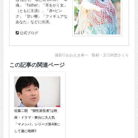
魂」「Father」「耳をかく女」
（ともに主演）、「赤×ピン
ク」「甘い鞭」「フィギュアな
あなた」などに出演。
公式ブログ
撮影◎おおえき寿一 取材・文◎内埜さくら
この記事の関連ページ
佐藤二朗 “個性派役者”は映
画・ドラマ・舞台に大人気
「マメシバ」シリーズ第4弾に
して遂に咆哮!!