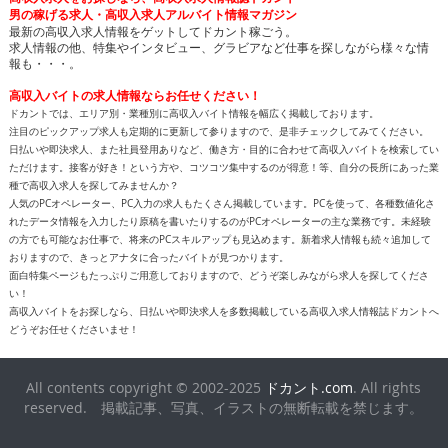
男の稼げる求人・高収入求人アルバイト情報マガジン
最新の高収入求人情報をゲットしてドカント稼ごう。
求人情報の他、特集やインタビュー、グラビアなど仕事を探しながら様々な情
報も・・・。
高収入バイトの求人情報ならお任せください！
ドカントでは、エリア別・業種別に高収入バイト情報を幅広く掲載しております。
注目のピックアップ求人も定期的に更新して参りますので、是非チェックしてみてください。
日払いや即決求人、また社員登用ありなど、働き方・目的に合わせて高収入バイトを検索してい
ただけます。接客が好き！という方や、コツコツ集中するのが得意！等、自分の長所にあった業
種で高収入求人を探してみませんか？
人気のPCオペレーター、PC入力の求人もたくさん掲載しています。PCを使って、各種数値化さ
れたデータ情報を入力したり原稿を書いたりするのがPCオペレーターの主な業務です。未経験
の方でも可能なお仕事で、将来のPCスキルアップも見込めます。新着求人情報も続々追加して
おりますので、きっとアナタに合ったバイトが見つかります。
面白特集ページもたっぷりご用意しておりますので、どうぞ楽しみながら求人を探してくださ
い！
高収入バイトをお探しなら、日払いや即決求人を多数掲載している高収入求人情報誌ドカントへ
どうぞお任せくださいませ！
All contents copyright © 2002-2025
ドカント.com
. All rights
reserved. 掲載記事、写真、イラストの無断転載を禁じます。