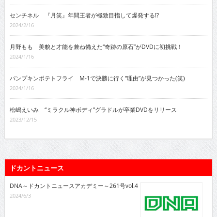
センチネル 『月笑』年間王者が極致目指して爆発する!?
2024/2/16
月野もも 美貌と才能を兼ね備えた“奇跡の原石”がDVDに初挑戦！
2024/1/16
パンプキンポテトフライ M-1で決勝に行く“理由”が見つかった(笑)
2024/1/16
松嶋えいみ “ミラクル神ボディ”グラドルが卒業DVDをリリース
2023/12/15
ドカントニュース
DNA～ドカントニュースアカデミー～261号vol.4
2024/6/3