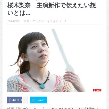
CINEMA×STYLE 289号
桜木梨奈 主演新作で伝えたい想
いとは…
CINEMA×STYLE 288号
CINEMA×STYLE 287号
2014/9/16
早耳！エンタメ・インタビュー!!
CINEMA×STYLE 286号
CINEMA×STYLE 285号
CINEMA×STYLE 294号
Share
Tweet
0
映画『花と蛇 ZERO』『フィギュアなあなた』など話題作に