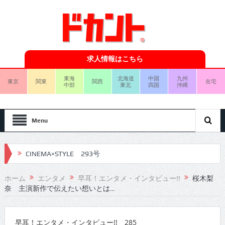
求人情報はこちら
東海
北海道
中国
九州
東京
関東
関西
在宅
中部
東北
四国
沖縄
Menu
CINEMA×STYLE 293号
CINEMA×STYLE 292号
ホーム
エンタメ
早耳！エンタメ・インタビュー!!
桜木梨
奈 主演新作で伝えたい想いとは…
CINEMA×STYLE 291号
CINEMA×STYLE 290号
早耳！エンタメ・インタビュー!! 285