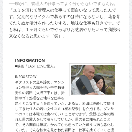
──確かに。管理人の仕事ってよく分からないですもんね。
「ユミを演じて管理人の仕事って面白いなって思ったんで
す。定期的なサイクルで暮らすのは苦にならないし、花を育
てたりぬか漬けを作ったりする、地味な仕事も好きです。で
も私は、１ヶ月ぐらいでやっぱりお芝居やりたいって我慢出
来なくなると思います（笑）」
INFORMATION
■映画『LAST LOVE/愛人』
INFO&STORY
ギタリストの道を諦め、マンシ
ョン管理人の職を得た中年独身
男性の岩田（火野正平）は、掃
除やゴミ処理など地味な仕事を
黙々とこなす日々を送っていた。ある日、岩田は泥酔して帰宅
してきた住人の若い女性ユミ（桜木梨奈）を介抱する。ダンサ
ーのユミは本職では食べていくことができず、父親ほど年の離
れた男の愛人をして暮らしていたが、男の妻に知られたこと
で、その関係は破綻。かねてから患っていた躁うつ病も悪化し
ていた。そんな彼女を見かねた岩田は、仕事を捨ててユミと流