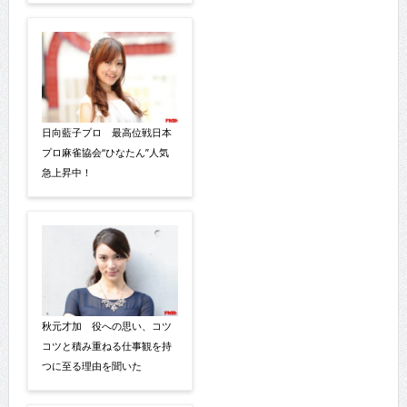
日向藍子プロ 最高位戦日本
プロ麻雀協会“ひなたん”人気
急上昇中！
秋元才加 役への思い、コツ
コツと積み重ねる仕事観を持
つに至る理由を聞いた