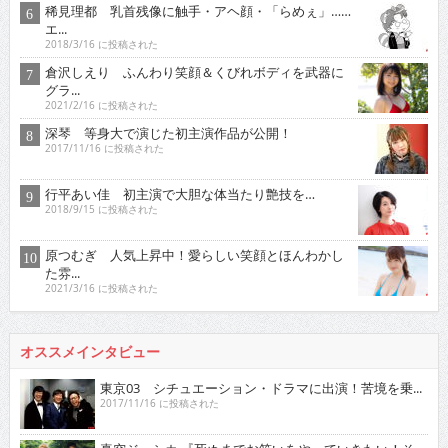
稀見理都 乳首残像に触手・アヘ顔・「らめぇ」……
エ...
2018/3/16 に投稿された
倉沢しえり ふんわり笑顔＆くびれボディを武器に
グラ...
2021/2/16 に投稿された
深琴 等身大で演じた初主演作品が公開！
2017/11/16 に投稿された
行平あい佳 初主演で大胆な体当たり艶技を…
2018/9/15 に投稿された
原つむぎ 人気上昇中！愛らしい笑顔とほんわかし
た雰...
2021/3/16 に投稿された
オススメインタビュー
東京03 シチュエーション・ドラマに出演！苦境を乗...
2017/11/16 に投稿された