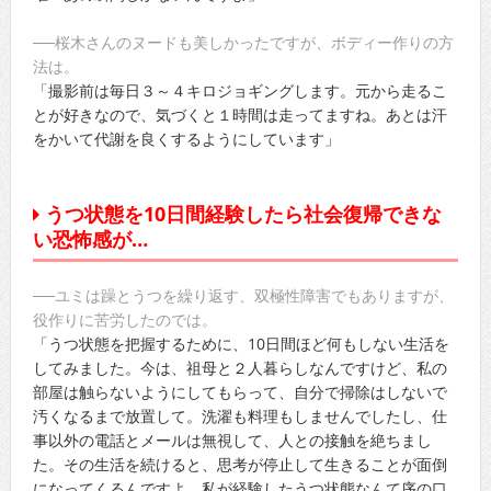
──桜木さんのヌードも美しかったですが、ボディー作りの方
法は。
「撮影前は毎日３～４キロジョギングします。元から走るこ
とが好きなので、気づくと１時間は走ってますね。あとは汗
をかいて代謝を良くするようにしています」
うつ状態を10日間経験したら社会復帰できな
い恐怖感が…
──ユミは躁とうつを繰り返す、双極性障害でもありますが、
役作りに苦労したのでは。
「うつ状態を把握するために、10日間ほど何もしない生活を
してみました。今は、祖母と２人暮らしなんですけど、私の
部屋は触らないようにしてもらって、自分で掃除はしないで
汚くなるまで放置して。洗濯も料理もしませんでしたし、仕
事以外の電話とメールは無視して、人との接触を絶ちまし
た。その生活を続けると、思考が停止して生きることが面倒
になってくるんですよ。私が経験したうつ状態なんて序の口