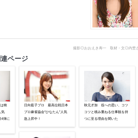
撮影◎おおえき寿一 取材・文◎内埜
関連ページ
”は映
日向藍子プロ 最高位戦日本
秋元才加 役への思い、コツ
人気
プロ麻雀協会“ひなたん”人気
コツと積み重ねる仕事観を持
4弾に
急上昇中！
つに至る理由を聞いた