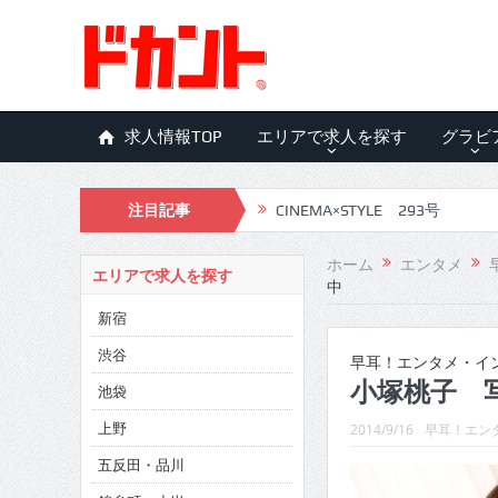
求人情報TOP
エリアで求人を探す
グラビ
注目記事
CINEMA×STYLE 293号
CINEMA×STYLE 292号
ホーム
エンタメ
エリアで求人を探す
中
CINEMA×STYLE 291号
新宿
CINEMA×STYLE 290号
渋谷
早耳！エンタメ・インタ
CINEMA×STYLE 289号
小塚桃子 
池袋
CINEMA×STYLE 288号
上野
2014/9/16
早耳！エンタ
五反田・品川
CINEMA×STYLE 287号