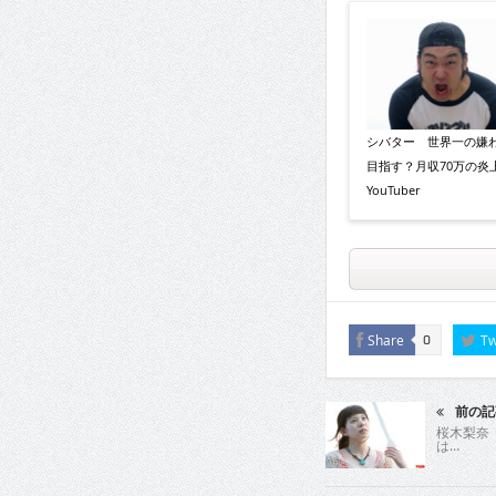
シバター 世界一の嫌
目指す？月収70万の炎
YouTuber
Share
Tw
0
前の記
桜木梨奈
は…