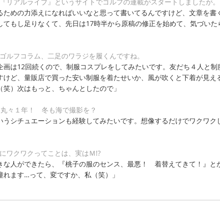
、『リアルライブ』というサイトでゴルフの連載がスタートしましたが。
るための力添えになればいいなと思って書いてるんですけど、文章を書
してもし足りなくて、先日は17時半から原稿の修正を始めて、気づいた
」
とゴルフコラム、二足のワラジを履くんですね。
企画は12回続くので、制服コスプレをしてみたいです。友だち４人と制
すけど、量販店で買った安い制服を着たせいか、風が吹くと下着が見え
（笑）次はもっと、ちゃんとしたので」
は丸々１年！ 冬も海で撮影を？
いうシチュエーションも経験してみたいです。想像するだけでワクワク
にワクワクってことは、実はＭ!?
きな人ができたら、『桃子の服のセンス、最悪！ 着替えてきて！』と
憧れます…って、変ですか、私（笑）」