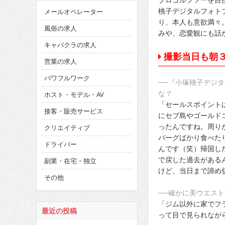
桃子デジタルフォト
メールオペレーター
り、本人も意欲満々
風俗の求人
みや、恋愛観にも話
キャバクラの求人
撮影当日も朝
営業の求人
パワフルワーク
──『小塚桃子デジ
な？
ホスト・モデル・AV
「セールスポイント
接客・販売サービス
にセブ島やゴールド
ったんですね。周り
クリエイティブ
バーグばかり食べた
ドライバー
んです（笑）帰国し
で戻した過去がある
副業・在宅・独立
けど、当日まで諦め
その他
──確かに美ウエス
「ジム以外に家でフ
最近の投稿
って目で見られなが