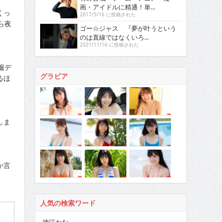
画・アイドルに精通！単...
くっ
2017/5/16 に投稿された
ら夜
ゴー☆ジャス 『夢が叶うという
のは直線ではなくいろ...
2021/11/16 に投稿された
服デ
グラビア
るほ
しま
か言
人気の検索ワード