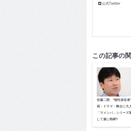
公式Twitter
この記事の
佐藤二朗 “個性派役者
画・ドラマ・舞台に大
「マメシバ」シリーズ第
して遂に咆哮!!