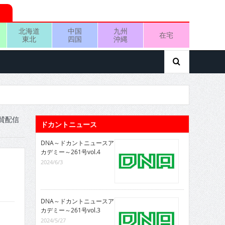
北海道
中国
九州
在宅
東北
四国
沖縄
賛配信
ドカントニュース
DNA～ドカントニュースア
カデミー～261号vol.4
2024/6/3
DNA～ドカントニュースア
カデミー～261号vol.3
2024/5/27