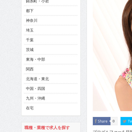
錦糸町・小岩
CINEMA×STYLE 286号
都下
CINEMA×STYLE 285号
神奈川
CINEMA×STYLE 294号
埼玉
千葉
茨城
東海・中部
関西
北海道・東北
中国・四国
九州・沖縄
在宅
Share
Tw
0
職種・業種で求人を探す
プロゴルファーを目