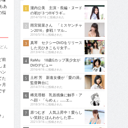
もあ
瀧内公美 主演・長編・ヌード
の悩
の初が３つ!!!ギラギ...
2014/10/16 に投稿された
雨宮留菜さん 「ミスヤンチャ
ン2016」参戦！マル...
2016/5/16 に投稿された
真琴 セクシーDVDをリリース
どん
した元ひきこもり女子...
2013/4/16 に投稿された
ど前
RaMu 18歳Gカップ美少女が
DVDデビュー
しま
2016/4/16 に投稿された
ハン
土村 芳 新進女優が「愛の渦」
てた
監督舞台に
ヶ月
2014/7/16 に投稿された
です
稀見理都 乳首残像に触手・ア
ヘ顔・「らめぇ」……エ...
2018/3/16 に投稿された
原つむぎ 人気上昇中！愛らし
？』
い笑顔とほんわかした雰...
2021/3/16 に投稿された