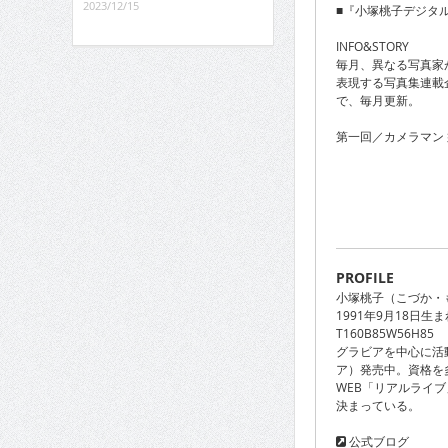
2023/12/15
■『小塚桃子デジタ
INFO&STORY
毎月、異なる写真家
表現する写真集連載
で、毎月更新。
第一回／カメラマン 
PROFILE
小塚桃子（こづか・
1991年9月18日生
T160B85W56H85
グラビアを中心に活
ア）発売中。資格を
WEB「リアルライ
決まっている。
公式ブログ