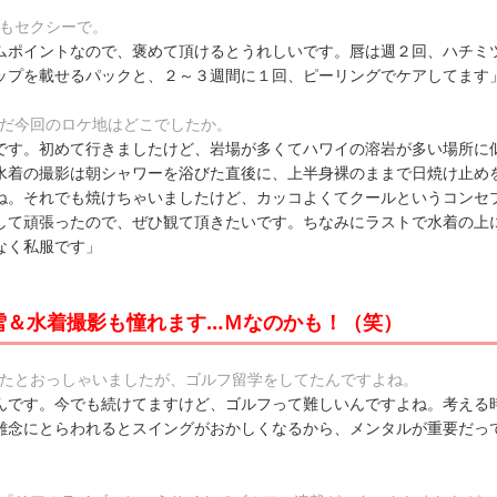
唇もセクシーで。
ムポイントなので、褒めて頂けるとうれしいです。唇は週２回、ハチミ
ップを載せるパックと、２～３週間に１回、ピーリングでケアしてます
んだ今回のロケ地はどこでしたか。
です。初めて行きましたけど、岩場が多くてハワイの溶岩が多い場所に
水着の撮影は朝シャワーを浴びた直後に、上半身裸のままで日焼け止め
ね。それでも焼けちゃいましたけど、カッコよくてクールというコンセ
して頑張ったので、ぜひ観て頂きたいです。ちなみにラストで水着の上
なく私服です」
雪＆水着撮影も憧れます…Ｍなのかも！（笑）
いたとおっしゃいましたが、ゴルフ留学をしてたんですよね。
んです。今でも続けてますけど、ゴルフって難しいんですよね。考える
雑念にとらわれるとスイングがおかしくなるから、メンタルが重要だっ