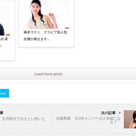
橋本マナミ グラビア系人気
われ者
女優が魅せます…
上
Load more posts
eet
事
次の記事
佐藤聖羅 元SKEメンバーが人魚姫にな
 主演新作で伝えたい想いと
る？