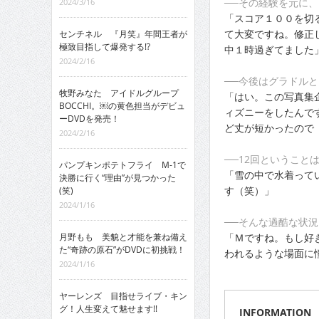
──その経験を元に
2024/3/16
「スコア１００を切
て大変ですね。修正
センチネル 『月笑』年間王者が
極致目指して爆発する!?
中１時過ぎてました
2024/2/16
──今後はグラドル
牧野みなた アイドルグループ
「はい。この写真集
BOCCHI。￼の黄色担当がデビュ
ィズニーをしたんで
ーDVDを発売！
ど丈が短かったので
2024/2/16
──12回ということ
パンプキンポテトフライ M-1で
「雪の中で水着って
決勝に行く“理由”が見つかった
す（笑）」
(笑)
2024/1/16
──そんな過酷な状況
「Ｍですね。もし好
月野もも 美貌と才能を兼ね備え
た“奇跡の原石”がDVDに初挑戦！
われるような場面に
2024/1/16
ヤーレンズ 目指せライブ・キン
グ！人生変えて魅せます!!
INFORMATION