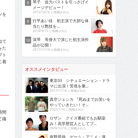
琴子 迫力バストを引っさげイ
メージデビュー！
2015/10/16 に投稿された
ツを
」
行平あい佳 初主演で大胆な体
当たり艶技を…
2018/9/15 に投稿された
深琴 等身大で演じた初主演作
似て
品が公開！
をた
2017/11/16 に投稿された
プト
に着
オススメインタビュー
東京03 シチュエーション・ドラ
マに出演！苦境を乗...
2017/11/16 に投稿された
真空ジェシカ 『死ぬまでお笑いを
やっていきたい！そ...
2022/7/16 に投稿された
時間
ロザン クイズ番組でもお馴染
て痛
み！高学歴芸人としてブ...
2009/12/16 に投稿された
有野晋哉 ゲーム・アニメ・漫