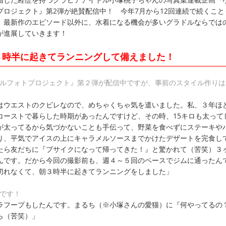
プロジェクト』第2弾が絶賛配信中！ 今年7月から12回連続で続くこと
。最新作のエピソード以外に、水着になる機会が多いグラドルならでは
が進展していきます！
３時半に起きてランニングして備えました！
タルフォトプロジェクト』第２弾が配信中ですが、事前のスタイル作りは
はウエストのクビレなので、めちゃくちゃ気を遣いました。私、３年ほ
コーストで暮らした時期があったんですけど、その時、15キロも太って
が太ってるから気づかないことも手伝って、野菜を食べずにステーキや
り、平気でアイスの上にキャラメルソースまでかけたデザートを完食し
たら友だちに『ブサイクになって帰ってきた！』と驚かれて（苦笑）３
んです。だから今回の撮影前も、週４～５回のペースでジムに通ったん
切れなくて、朝３時半に起きてランニングをしました」
トです！
ラフープもしたんです。まるち（※小塚さんの愛猫）に『何やってるの
ら（苦笑）」