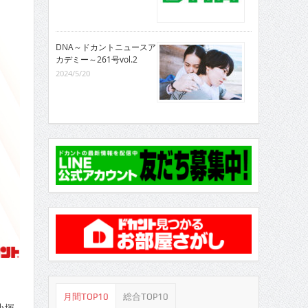
DNA～ドカントニュースア
カデミー～261号vol.2
2024/5/20
月間TOP10
総合TOP10
小塚