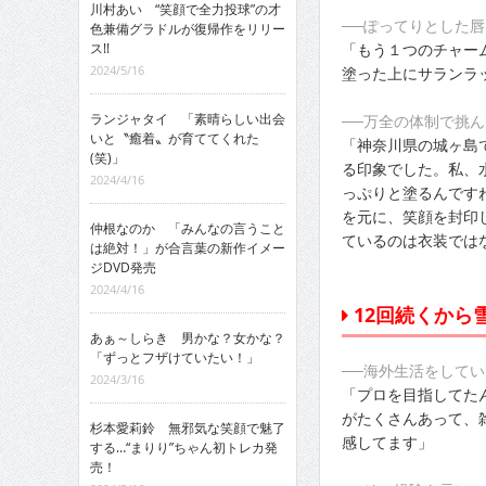
川村あい “笑顔で全力投球”の才
──ぽってりとした
色兼備グラドルが復帰作をリリー
「もう１つのチャー
ス!!
2024/5/16
塗った上にサランラ
ランジャタイ 「素晴らしい出会
──万全の体制で挑
いと〝癒着〟が育ててくれた
「神奈川県の城ヶ島
(笑)」
る印象でした。私、
2024/4/16
っぷりと塗るんです
を元に、笑顔を封印
仲根なのか 「みんなの言うこと
ているのは衣装では
は絶対！」が合言葉の新作イメー
ジDVD発売
2024/4/16
12回続くから
あぁ～しらき 男かな？女かな？
「ずっとフザけていたい！」
──海外生活をして
2024/3/16
「プロを目指してた
がたくさんあって、
杉本愛莉鈴 無邪気な笑顔で魅了
感してます」
する…“まりり”ちゃん初トレカ発
売！