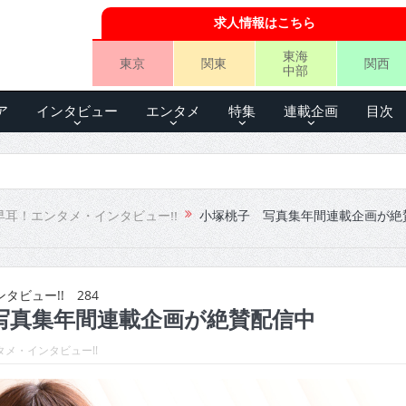
求人情報はこちら
東海
東京
関東
関西
中部
ア
インタビュー
エンタメ
特集
連載企画
目次
早耳！エンタメ・インタビュー!!
小塚桃子 写真集年間連載企画が絶
ビュー!! 284
写真集年間連載企画が絶賛配信中
メ・インタビュー!!