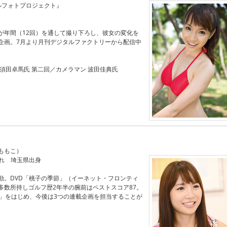
ルフォトプロジェクト』
が年間（12回）を通して撮り下ろし、彼女の変化を
企画。7月より月刊デジタルファクトリーから配信中
須田卓馬氏 第二回／カメラマン 波田佳典氏
ももこ）
まれ 埼玉県出身
動。DVD「桃子の季節」（イーネット・フロンティ
多数所持しゴルフ歴2年半の腕前はベストスコア87。
ブ」をはじめ、今後は3つの連載企画を担当することが