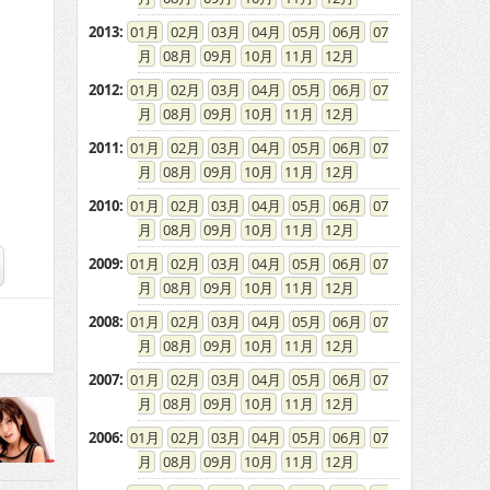
2013
:
01
02
03
04
05
06
07
08
09
10
11
12
2012
:
01
02
03
04
05
06
07
08
09
10
11
12
2011
:
01
02
03
04
05
06
07
08
09
10
11
12
2010
:
01
02
03
04
05
06
07
08
09
10
11
12
2009
:
01
02
03
04
05
06
07
08
09
10
11
12
2008
:
01
02
03
04
05
06
07
08
09
10
11
12
2007
:
01
02
03
04
05
06
07
08
09
10
11
12
2006
:
01
02
03
04
05
06
07
08
09
10
11
12