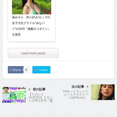
湊みそら 釣り好きIカップの
女子大生グラドル“みなパ
イ”がDVD『覚醒ロリボイン』
を発売
Load more posts
Share
Tweet
0
次の記事
前の記事
DNA～ドカントニ
【ドカント
ュースアカデミー
ch.#265】ドカン
～246号vol.2
ト23年2月号「教
えてパイセン！直
撃インタビュ
ー!!」サツマカワ
RPGさんの動画第
3弾！【サツマカ