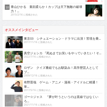
青山ひかる 童顔柔らかＩカップは天下無敵の破壊
力！...
2015/2/16 に投稿された
オススメインタビュー
東京03 シチュエーション・ドラマに出演！苦境を乗...
2017/11/16 に投稿された
真空ジェシカ 『死ぬまでお笑いをやっていきたい！そ...
2022/7/16 に投稿された
ロザン クイズ番組でもお馴染み！高学歴芸人として
ブ...
2009/12/16 に投稿された
有野晋哉 ゲーム・アニメ・漫画・アイドルに精通！
単...
2017/5/16 に投稿された
ゴー☆ジャス 『夢が叶うというのは直線ではなくい
ろ...
2021/11/16 に投稿された