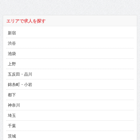
ワRPGさん3/3】
エリアで求人を探す
新宿
渋谷
池袋
上野
五反田・品川
錦糸町・小岩
都下
神奈川
埼玉
千葉
茨城