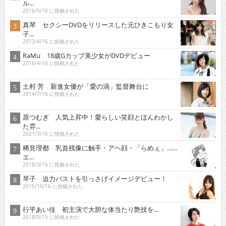
ル...
2016/5/16 に投稿された
真琴 セクシーDVDをリリースした元ひきこもり女
子...
2013/4/16 に投稿された
RaMu 18歳Gカップ美少女がDVDデビュー
2016/4/16 に投稿された
土村 芳 新進女優が「愛の渦」監督舞台に
2014/7/16 に投稿された
原つむぎ 人気上昇中！愛らしい笑顔とほんわかし
た雰...
2021/3/16 に投稿された
稀見理都 乳首残像に触手・アヘ顔・「らめぇ」……
エ...
2018/3/16 に投稿された
琴子 迫力バストを引っさげイメージデビュー！
2015/10/16 に投稿された
行平あい佳 初主演で大胆な体当たり艶技を…
2018/9/15 に投稿された