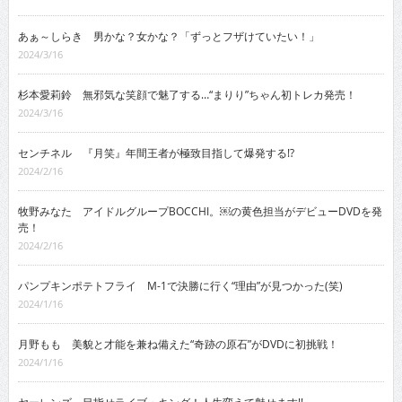
あぁ～しらき 男かな？女かな？「ずっとフザけていたい！」
2024/3/16
杉本愛莉鈴 無邪気な笑顔で魅了する…“まりり”ちゃん初トレカ発売！
2024/3/16
センチネル 『月笑』年間王者が極致目指して爆発する!?
2024/2/16
牧野みなた アイドルグループBOCCHI。￼の黄色担当がデビューDVDを発
売！
2024/2/16
パンプキンポテトフライ M-1で決勝に行く“理由”が見つかった(笑)
2024/1/16
月野もも 美貌と才能を兼ね備えた“奇跡の原石”がDVDに初挑戦！
2024/1/16
ヤーレンズ 目指せライブ・キング！人生変えて魅せます!!