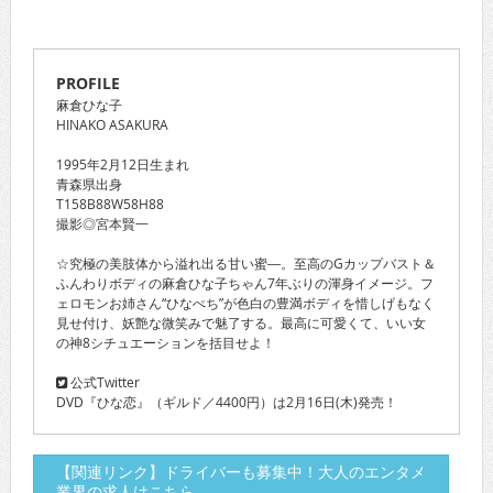
PROFILE
麻倉ひな子
HINAKO ASAKURA
1995年2月12日生まれ
青森県出身
T158B88W58H88
撮影◎宮本賢一
☆究極の美肢体から溢れ出る甘い蜜―。至高のGカップバスト＆
ふんわりボディの麻倉ひな子ちゃん7年ぶりの渾身イメージ。フ
ェロモンお姉さん“ひなぺち”が色白の豊満ボディを惜しげもなく
見せ付け、妖艶な微笑みで魅了する。最高に可愛くて、いい女
の神8シチュエーションを括目せよ！
公式Twitter
DVD『ひな恋』（ギルド／4400円）は2月16日(木)発売！
【関連リンク】ドライバーも募集中！大人のエンタメ
業界の求人はこちら