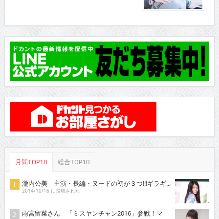
月間TOP10
総合TOP10
瀧内公美 主演・長編・ヌードの初が３つ!!!ギラギ...
2014/10/16 に投稿された
雨宮留菜さん 「ミスヤンチャン2016」参戦！マ