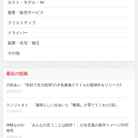
ホスト・モデル・AV
接客・販売サービス
クリエイティブ
ドライバー
副業・在宅・独立
その他
最近の投稿
川村あい “笑顔で全力投球”の才色兼備グラドルが復帰作をリリース!!
2024/5/16
ランジャタイ 「素晴らしい出会いと〝癒着〟が育ててくれた(笑)」
2024/4/16
仲根なのか 「みんなの言うことは絶対！」が合言葉の新作イメージDVD
発売
2024/4/16