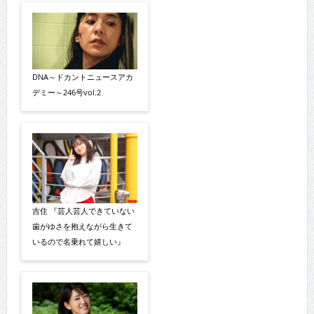
DNA～ドカントニュースアカ
デミー～246号vol.2
吉住 『芸人芸人できていない
歯がゆさを抱えながら生きて
いるので名乗れて嬉しい』