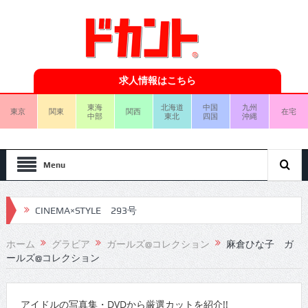
求人情報はこちら
東海
北海道
中国
九州
東京
関東
関西
在宅
中部
東北
四国
沖縄
Menu
CINEMA×STYLE 293号
CINEMA×STYLE 292号
ホーム
グラビア
ガールズ@コレクション
麻倉ひな子 ガ
ールズ@コレクション
CINEMA×STYLE 291号
CINEMA×STYLE 290号
アイドルの写真集・DVDから厳選カットを紹介!!