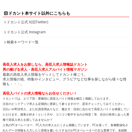
ドカント本サイト以外にこちらも
ドカント公式 X(旧Twitter)
ドカント公式 Instagram
検索キーワード一覧
高収入求人をお探しなら、高収入求人情報誌ドカント
男の稼げる求人・高収入求人アルバイト情報マガジン
最新の高収入求人情報をゲットしてドカント稼ごう。
求人情報の他、特集やインタビュー、グラビアなど仕事を探しながら様々な情
報も・・・。
高収入バイトの求人情報ならお任せください！
ドカントでは、エリア別・業種別に高収入バイト情報を幅広く掲載しております。
注目のピックアップ求人も定期的に更新して参りますので、是非チェックしてみてください。
日払いや即決求人、また社員登用ありなど、働き方・目的に合わせて高収入バイトを検索してい
ただけます。接客が好き！という方や、コツコツ集中するのが得意！等、自分の長所にあった業
種で高収入求人を探してみませんか？
人気のPCオペレーター、PC入力の求人もたくさん掲載しています。PCを使って、各種数値化さ
れたデータ情報を入力したり原稿を書いたりするのがPCオペレーターの主な業務です。未経験