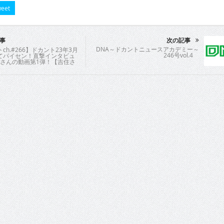
eet
事
次の記事
DNA～ドカントニュースアカデミー～
ch.#266】ドカント23年3月
246号vol.4
てパイセン！直撃インタビュ
住さんの動画第1弾！【吉住さ