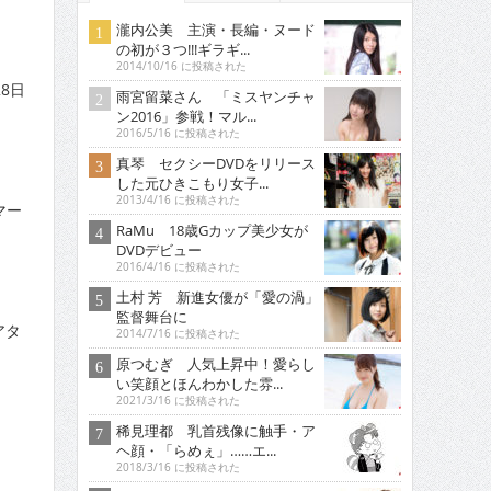
瀧内公美 主演・長編・ヌード
の初が３つ!!!ギラギ...
2014/10/16 に投稿された
8日
雨宮留菜さん 「ミスヤンチャ
ン2016」参戦！マル...
2016/5/16 に投稿された
真琴 セクシーDVDをリリース
した元ひきこもり女子...
2013/4/16 に投稿された
マー
RaMu 18歳Gカップ美少女が
DVDデビュー
2016/4/16 に投稿された
土村 芳 新進女優が「愛の渦」
監督舞台に
アタ
2014/7/16 に投稿された
原つむぎ 人気上昇中！愛らし
い笑顔とほんわかした雰...
2021/3/16 に投稿された
稀見理都 乳首残像に触手・ア
ヘ顔・「らめぇ」……エ...
2018/3/16 に投稿された