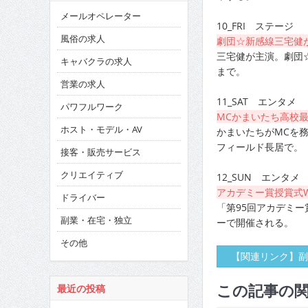
メールオペレーター
10_FRI ステージ
風俗の求人
劇団☆新感線三宅健
三宅健が主演。劇団
キャバクラの求人
まで。
営業の求人
11_SAT エンタメ
パワフルワーク
MCかまいたち高校
ホスト・モデル・AV
かまいたちがMCを務める
フィールド長居で。
接客・販売サービス
クリエイティブ
12_SUN エンタメ
アカデミー賞授賞式
ドライバー
「第95回アカデミー
副業・在宅・独立
ーで開催される。
その他
【関連リンク】副
この記事の
最近の投稿