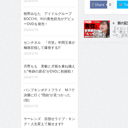
2024/3/16
Share
Tw
0
牧野みなた アイドルグループ
BOCCHI。￼の黄色担当がデビュ
前の記
ーDVDを発売！
【ドカント
2024/2/16
号「教え
ー!!」吉
ん1/3】
センチネル 『月笑』年間王者が
極致目指して爆発する!?
2024/2/16
月野もも 美貌と才能を兼ね備え
た“奇跡の原石”がDVDに初挑戦！
2024/1/16
パンプキンポテトフライ M-1で
決勝に行く“理由”が見つかった
(笑)
2024/1/16
ヤーレンズ 目指せライブ・キン
グ！人生変えて魅せます!!