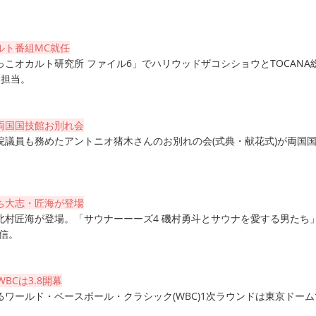
ルト番組MC就任
こオカルト研究所 ファイル6」でハリウッドザコシショウとTOCANA
を担当。
両国国技館お別れ会
院議員も務めたアントニオ猪木さんのお別れの会(式典・献花式)が両国
ち大志・匠海が登場
北村匠海が登場。「サウナーーーズ4 磯村勇斗とサウナを愛する男たち
信。
BCは3.8開幕
ワールド・ベースボール・クラシック(WBC)1次ラウンドは東京ドーム