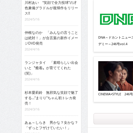
川村あい “笑顔で全力投球”の才
色兼備グラドルが復帰作をリリー
ス!!
2024/5/16
仲根なのか 「みんなの言うこと
DNA～ドカントニュー
は絶対！」が合言葉の新作イメー
ジDVD発売
デミー～246号vol.4
2024/4/16
ランジャタイ 「素晴らしい出会
いと〝癒着〟が育ててくれた
(笑)」
2024/4/16
杉本愛莉鈴 無邪気な笑顔で魅了
CINEMA×STYLE 246号v
する…“まりり”ちゃん初トレカ発
売！
2024/3/16
あぁ～しらき 男かな？女かな？
「ずっとフザけていたい！」