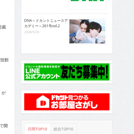
DNA～ドカントニュースア
カデミー～261号vol.2
総裁
2024/5/20
国技館
」が
で開
月間TOP10
総合TOP10