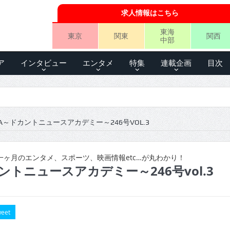
求人情報はこちら
東海
東京
関東
関西
中部
ア
インタビュー
エンタメ
特集
連載企画
目次
A～ドカントニュースアカデミー～246号VOL.3
ヶ月のエンタメ、スポーツ、映画情報etc…が丸わかり！
ントニュースアカデミー～246号vol.3
eet