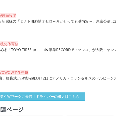
が若頭役で
☆新感線の「ミナト町純情オセロ～月がとっても慕情篇～」東京公演は2
最後の体育祭
「TOYO TIRES presents 卒業RECORD #ソツレコ」が大阪・ヤン
WOWOWで生中継
賞」授賞式が現地時間3月12日にアメリカ・ロサンゼルスのドルビーシ
業やWワークに最適！ドライバーの求人はこちら
関連ページ