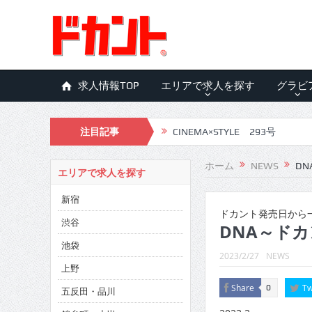
求人情報TOP
エリアで求人を探す
グラビ
注目記事
CINEMA×STYLE 293号
CINEMA×STYLE 292号
ホーム
NEWS
DN
エリアで求人を探す
CINEMA×STYLE 291号
新宿
CINEMA×STYLE 290号
ドカント発売日から一
渋谷
DNA～ドカ
CINEMA×STYLE 289号
池袋
2023/2/27
NEWS
CINEMA×STYLE 288号
上野
Share
Tw
0
五反田・品川
CINEMA×STYLE 287号