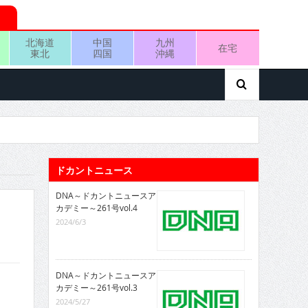
北海道
中国
九州
在宅
東北
四国
沖縄
ドカントニュース
DNA～ドカントニュースア
カデミー～261号vol.4
2024/6/3
DNA～ドカントニュースア
カデミー～261号vol.3
2024/5/27