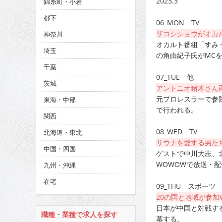
2023.3
錦糸町・小岩
CINEMA×STYLE 286号
都下
06_MON TV
CINEMA×STYLE 285号
ザコシショウがオカ
神奈川
CINEMA×STYLE 294号
オカルト番組「すみっ
埼玉
の角由紀子氏がMC
千葉
07_TUE 他
茨城
アントニオ猪木さん
元プロレスラーで参
東海・中部
で行われる。
関西
08_WED TV
北海道・東北
サウナを愛する男た
中国・四国
ゲストで中川大志、
WOWOWで放送・配
九州・沖縄
在宅
09_THU スポーツ
20の国と地域が参加W
日本が中国と対戦する
職種・業種で求人を探す
幕する。