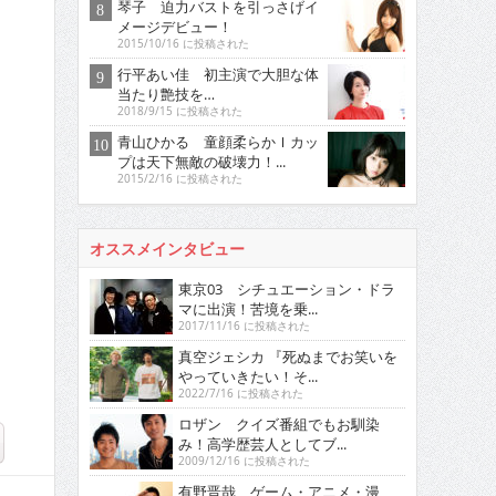
琴子 迫力バストを引っさげイ
メージデビュー！
2015/10/16 に投稿された
行平あい佳 初主演で大胆な体
当たり艶技を…
2018/9/15 に投稿された
青山ひかる 童顔柔らかＩカッ
プは天下無敵の破壊力！...
2015/2/16 に投稿された
オススメインタビュー
東京03 シチュエーション・ドラ
マに出演！苦境を乗...
2017/11/16 に投稿された
真空ジェシカ 『死ぬまでお笑いを
やっていきたい！そ...
2022/7/16 に投稿された
ロザン クイズ番組でもお馴染
み！高学歴芸人としてブ...
2009/12/16 に投稿された
有野晋哉 ゲーム・アニメ・漫