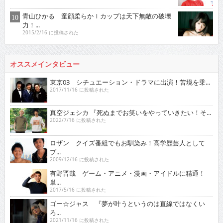
青山ひかる 童顔柔らかＩカップは天下無敵の破壊
力！...
2015/2/16 に投稿された
オススメインタビュー
東京03 シチュエーション・ドラマに出演！苦境を乗...
2017/11/16 に投稿された
真空ジェシカ 『死ぬまでお笑いをやっていきたい！そ...
2022/7/16 に投稿された
ロザン クイズ番組でもお馴染み！高学歴芸人として
ブ...
2009/12/16 に投稿された
有野晋哉 ゲーム・アニメ・漫画・アイドルに精通！
単...
2017/5/16 に投稿された
ゴー☆ジャス 『夢が叶うというのは直線ではなくい
ろ...
2021/11/16 に投稿された