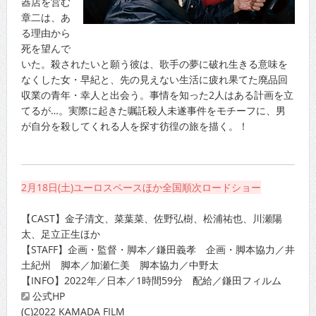
器店を営む
章二は、あ
る理由から
死を望んで
いた。殺されたいと願う彼は、歌手の夢に破れ生きる意味を
なくした女・早紀と、先の見えない生活に疲れ果てた廃品回
収業の青年・幸人と出会う。事情を知った2人はある計画を立
てるが…。実際に起きた嘱託殺人未遂事件をモチーフに、男
が自分を殺してくれる人を探す彷徨の旅を描く。！
2月18日(土)ユーロスペースほか全国順次ロードショー
【CAST】金子清文、菜葉菜、佐野弘樹、松浦祐也、川瀬陽
太、足立正生ほか
【STAFF】企画・監督・脚本／鎌田義孝 企画・脚本協力／井
土紀州 脚本／加瀬仁美 脚本協力／中野太
【INFO】2022年／日本／1時間59分 配給／鎌田フィルム
公式HP
(C)2022 KAMADA FILM