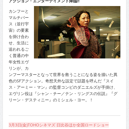
アクション・エンターテイメント降臨!!
カンフーと
マルチバー
ス（並行宇
宙）の要素
を掛け合わ
せ、生活に
追われるご
く普通の中
年女性エヴ
リンが、カ
ンフーマスターとなって世界を救うことになる姿を描いた異
色のSFアクション。奇想天外な設定で話題を呼んだ『スイ
ス・アーミー・マン』の監督コンビのダニエルズが手掛け、
エヴリン役は『シャン・チー／テン・リングスの伝説』『グ
リーン・デスティニー』のミシェル・ヨー。！
3月3日(金)TOHOシネマズ 日比谷ほか全国ロードショー