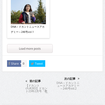
DNA～ドカントニュースアカ
デミー～246号vol.1
Load more posts
Share
Tweet
0
次の記事
前の記事
DNA～ドカントニ
【ドカント
ュースアカデミー
ch.#265】ドカン
～246号vol.2
ト23年2月号「教
えてパイセン！直
撃インタビュ
ー!!」サツマカワ
RPGさんの動画第