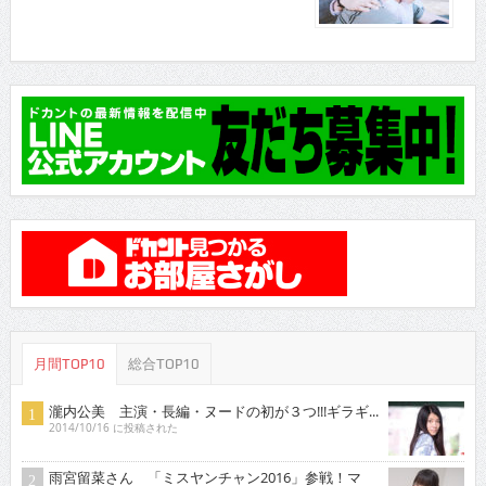
月間TOP10
総合TOP10
瀧内公美 主演・長編・ヌードの初が３つ!!!ギラギ...
2014/10/16 に投稿された
雨宮留菜さん 「ミスヤンチャン2016」参戦！マ