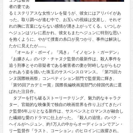
者の妻であ
るミステリアスな女性ソレを疑うが、彼女にはアリバイがあ
った。取り調べが進む中で、お互いの視線は交差し、それぞ
れの胸に言葉にならない感情が湧き上がってくる。いつしか
ヘジュンはソレに惹かれ、彼女もまたヘジュンに特別な思い
を抱くように。やがて捜査の糸口が見つかり、事件は解決し
たかに見えたが……。
『オールド・ボーイ』『渇き』『イノセント・ガーデン』
『お嬢さん』のパク・チャヌク監督の最新作は、殺人事件を
追う刑事とその容疑者である被害者の妻が対峙しながらもひ
かれあう姿を描いた珠玉のサスペンスロマンス。「第75回カ
ンヌ国際映画祭」コンペティション部門で監督賞に輝き、
「第95回アカデミー賞」国際長編映画賞部門の韓国代表に選
ばれた注目作。
タブーを打ち破るストーリーテリング、魅力的なキャラク
ター、官能的な映像美で独自の映画世界を作り上げてきたパ
ク監督6年ぶりとなる新作は、サスペンスとロマンスが融合し
た繊細な愛のドラマに仕上がった。『殺人の追憶』のパク・
ヘイルがヘジュン、約1万人の中からオーディションでアン・
リー監督作『ラスト、コーション』のヒロインに抜擢され、