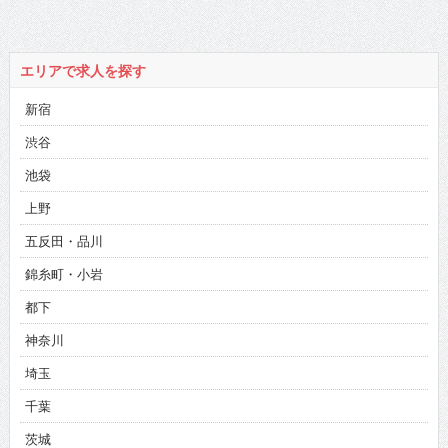
3弾！【サツマカ
ワRPGさん3/3】
エリアで求人を探す
新宿
渋谷
池袋
上野
五反田・品川
錦糸町・小岩
都下
神奈川
埼玉
千葉
茨城