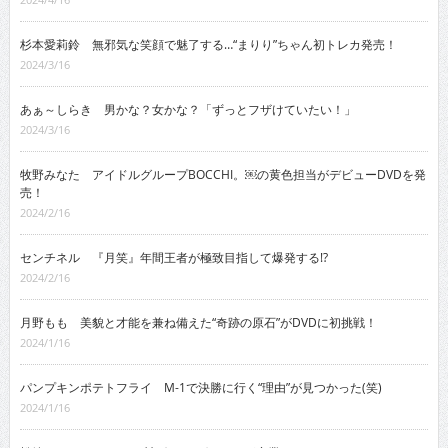
杉本愛莉鈴 無邪気な笑顔で魅了する…“まりり”ちゃん初トレカ発売！
2024/3/16
あぁ～しらき 男かな？女かな？「ずっとフザけていたい！」
2024/3/16
牧野みなた アイドルグループBOCCHI。￼の黄色担当がデビューDVDを発
売！
2024/2/16
センチネル 『月笑』年間王者が極致目指して爆発する!?
2024/2/16
月野もも 美貌と才能を兼ね備えた“奇跡の原石”がDVDに初挑戦！
2024/1/16
パンプキンポテトフライ M-1で決勝に行く“理由”が見つかった(笑)
2024/1/16