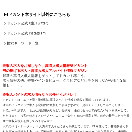
ドカント本サイト以外にこちらも
ドカント公式 X(旧Twitter)
ドカント公式 Instagram
検索キーワード一覧
高収入求人をお探しなら、高収入求人情報誌ドカント
男の稼げる求人・高収入求人アルバイト情報マガジン
最新の高収入求人情報をゲットしてドカント稼ごう。
求人情報の他、特集やインタビュー、グラビアなど仕事を探しながら様々な情
報も・・・。
高収入バイトの求人情報ならお任せください！
ドカントでは、エリア別・業種別に高収入バイト情報を幅広く掲載しております。
注目のピックアップ求人も定期的に更新して参りますので、是非チェックしてみてください。
日払いや即決求人、また社員登用ありなど、働き方・目的に合わせて高収入バイトを検索してい
ただけます。接客が好き！という方や、コツコツ集中するのが得意！等、自分の長所にあった業
種で高収入求人を探してみませんか？
人気のPCオペレーター、PC入力の求人もたくさん掲載しています。PCを使って、各種数値化さ
れたデータ情報を入力したり原稿を書いたりするのがPCオペレーターの主な業務です。未経験