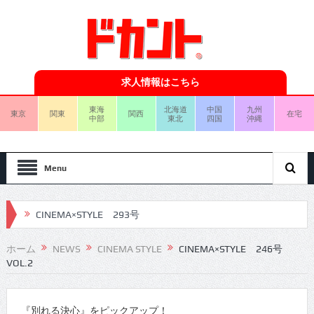
求人情報はこちら
東海
北海道
中国
九州
東京
関東
関西
在宅
中部
東北
四国
沖縄
Menu
CINEMA×STYLE 293号
CINEMA×STYLE 292号
ホーム
NEWS
CINEMA STYLE
CINEMA×STYLE 246号
VOL.2
CINEMA×STYLE 291号
CINEMA×STYLE 290号
『別れる決心』をピックアップ！