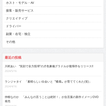
ホスト・モデル・AV
接客・販売サービス
クリエイティブ
ドライバー
副業・在宅・独立
その他
最近の投稿
川村あい “笑顔で全力投球”の才色兼備グラドルが復帰作をリリース!!
2024/5/16
ランジャタイ 「素晴らしい出会いと〝癒着〟が育ててくれた(笑)」
2024/4/16
仲根なのか 「みんなの言うことは絶対！」が合言葉の新作イメージDVD
発売
2024/4/16