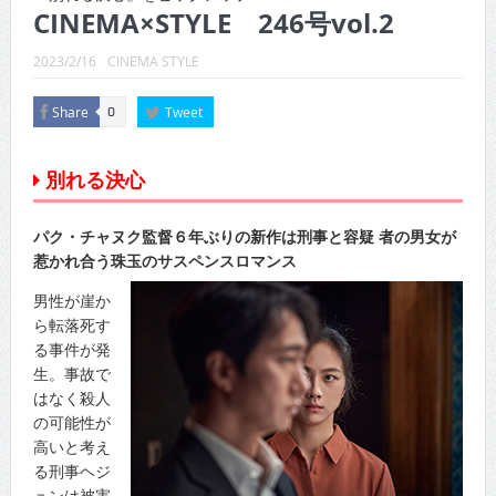
CINEMA×STYLE 289号
CINEMA×STYLE 246号vol.2
CINEMA×STYLE 288号
2023/2/16
CINEMA STYLE
CINEMA×STYLE 287号
Share
Tweet
0
CINEMA×STYLE 286号
別れる決心
CINEMA×STYLE 285号
CINEMA×STYLE 294号
パク・チャヌク監督６年ぶりの新作は刑事と容疑 者の男女が
惹かれ合う珠玉のサスペンスロマンス
男性が崖か
ら転落死す
る事件が発
生。事故で
はなく殺人
の可能性が
高いと考え
る刑事ヘジ
ュンは被害