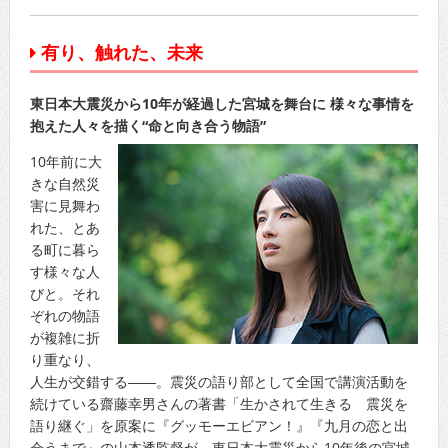
有り、触れた、未来
東日本大震災から10年が経過した宮城を舞台に 様々な事情を
抱えた人々を描く“命と向き合う物語”
10年前に大
きな自然災
害に見舞わ
れた、とあ
る町に暮ら
す様々な人
びと。それ
ぞれの物語
が複雑に折
り重なり、
人生が交錯する――。震災の語り部として全国で講演活動を
続けている齋藤幸男さんの著書「生かされて生きる 震災を
語り継ぐ」を原案に『グッモーエビアン！』『九月の恋と出
会うまで』の山本透監督が、東日本大震災から10年後の宮城