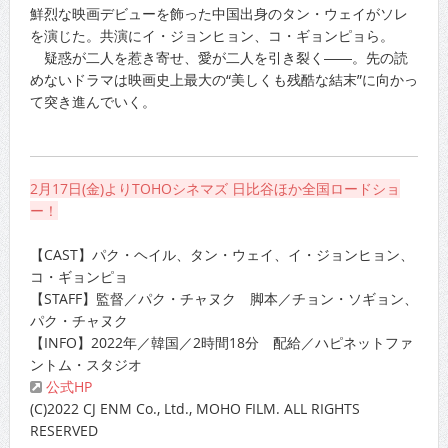
鮮烈な映画デビューを飾った中国出身のタン・ウェイがソレ
を演じた。共演にイ・ジョンヒョン、コ・ギョンピョら。
疑惑が二人を惹き寄せ、愛が二人を引き裂く――。先の読
めないドラマは映画史上最大の“美しくも残酷な結末”に向かっ
て突き進んでいく。
2月17日(金)よりTOHOシネマズ 日比谷ほか全国ロードショ
ー！
【CAST】パク・ヘイル、タン・ウェイ、イ・ジョンヒョン、
コ・ギョンピョ
【STAFF】監督／パク・チャヌク 脚本／チョン・ソギョン、
パク・チャヌク
【INFO】2022年／韓国／2時間18分 配給／ハピネットファ
ントム・スタジオ
公式HP
(C)2022 CJ ENM Co., Ltd., MOHO FILM. ALL RIGHTS
RESERVED