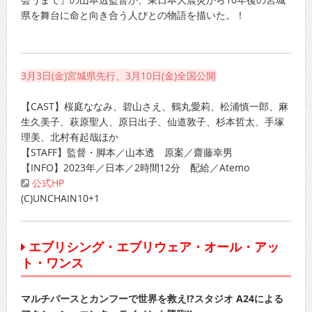
県を舞台に命と向き合う人びとの物語を描いた。！
3月3日(金)宮城県先行、3月10日(金)全国公開
【CAST】桜庭ななみ、碧山さえ、鶴丸愛莉、松浦慎一郎、麻
生久美子、萩原聖人、原日出子、仙道敦子、杉本哲太、手塚
理美、北村有起哉ほか
【STAFF】監督・脚本／山本透 原案／齋藤幸男
【INFO】2023年／日本／2時間12分 配給／Atemo
公式HP
(C)UNCHAIN10+1
エブリシング・エブリウェア・オール・アッ
ト・ワンス
マルチバースとカンフーで世界を救え!?スタジオ A24による