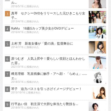
ル...
2016/5/16 に投稿された
真琴 セクシーDVDをリリースした元ひきこもり女
子...
2013/4/16 に投稿された
RaMu 18歳Gカップ美少女がDVDデビュー
2016/4/16 に投稿された
土村 芳 新進女優が「愛の渦」監督舞台に
2014/7/16 に投稿された
原つむぎ 人気上昇中！愛らしい笑顔とほんわかし
た雰...
2021/3/16 に投稿された
稀見理都 乳首残像に触手・アヘ顔・「らめぇ」……
エ...
2018/3/16 に投稿された
琴子 迫力バストを引っさげイメージデビュー！
2015/10/16 に投稿された
行平あい佳 初主演で大胆な体当たり艶技を…
2018/9/15 に投稿された