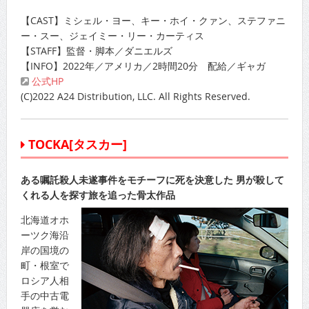
【CAST】ミシェル・ヨー、キー・ホイ・クァン、ステファニ
ー・スー、ジェイミー・リー・カーティス
【STAFF】監督・脚本／ダニエルズ
【INFO】2022年／アメリカ／2時間20分 配給／ギャガ
公式HP
(C)2022 A24 Distribution, LLC. All Rights Reserved.
TOCKA[タスカー]
ある嘱託殺人未遂事件をモチーフに死を決意した 男が殺して
くれる人を探す旅を追った骨太作品
北海道オホ
ーツク海沿
岸の国境の
町・根室で
ロシア人相
手の中古電