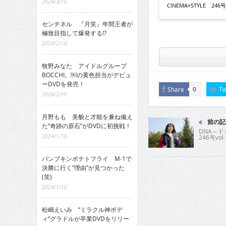
2024/3/16
CINEMA×STYLE 246号v
センチネル 『月笑』年間王者が
極致目指して爆発する!?
2024/2/16
牧野みなた アイドルグループ
BOCCHI。￼の黄色担当がデビュ
ーDVDを発売！
Share
Tw
0
2024/2/16
月野もも 美貌と才能を兼ね備え
前の記
た“奇跡の原石”がDVDに初挑戦！
DNA～
2024/1/16
246号vol.
パンプキンポテトフライ M-1で
決勝に行く“理由”が見つかった
(笑)
2024/1/16
松嶋えいみ “ミラクル神ボデ
ィ”グラドルが卒業DVDをリリー