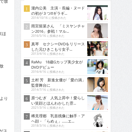
で放
瀧内公美 主演・長編・ヌード
の初が３つ!!!ギラギ...
2014/10/16 に投稿された
雨宮留菜さん 「ミスヤンチャ
ン2016」参戦！マル...
京ほ
2016/5/16 に投稿された
真琴 セクシーDVDをリリース
した元ひきこもり女子...
2013/4/16 に投稿された
RaMu 18歳Gカップ美少女が
て放
DVDデビュー
2016/4/16 に投稿された
土村 芳 新進女優が「愛の渦」
監督舞台に
2014/7/16 に投稿された
原つむぎ 人気上昇中！愛らし
時より
い笑顔とほんわかした雰...
2021/3/16 に投稿された
稀見理都 乳首残像に触手・ア
ヘ顔・「らめぇ」……エ...
2018/3/16 に投稿された
がス