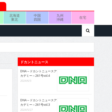
北海道
中国
九州
在宅
東北
四国
沖縄
ドカントニュース
DNA～ドカントニュースア
カデミー～261号vol.4
2024/6/3
DNA～ドカントニュースア
カデミー～261号vol.3
2024/5/27