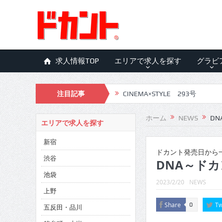
求人情報TOP
エリアで求人を探す
グラビ
注目記事
CINEMA×STYLE 293号
CINEMA×STYLE 292号
ホーム
NEWS
DN
エリアで求人を探す
CINEMA×STYLE 291号
新宿
CINEMA×STYLE 290号
ドカント発売日から一
渋谷
DNA～ドカ
CINEMA×STYLE 289号
池袋
2023/2/20
NEWS
CINEMA×STYLE 288号
上野
Share
Tw
0
五反田・品川
CINEMA×STYLE 287号