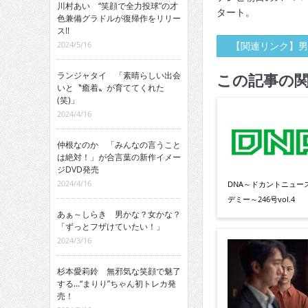
川村あい “笑顔で全力投球”の才
タート。
色兼備グラドルが復帰作をリリー
ス!!
2024/5/16
【関連リンク】男
ランジャタイ 「素晴らしい出会
この記事の
いと〝癒着〟が育ててくれた
(笑)」
2024/4/16
仲根なのか 「みんなの言うこと
は絶対！」が合言葉の新作イメー
ジDVD発売
2024/4/16
DNA～ドカントニュー
デミー～246号vol.4
あぁ～しらき 男かな？女かな？
「ずっとフザけていたい！」
2024/3/16
杉本愛莉鈴 無邪気な笑顔で魅了
する…“まりり”ちゃん初トレカ発
売！