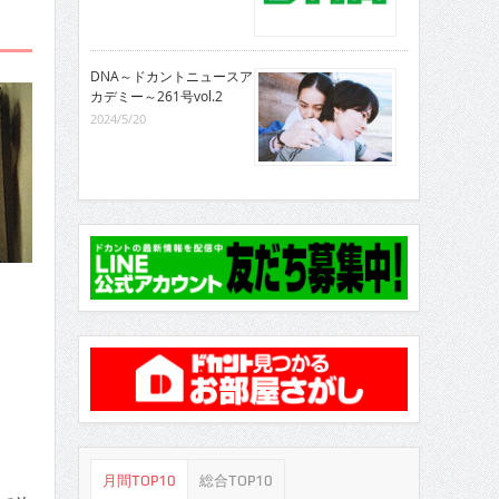
DNA～ドカントニュースア
カデミー～261号vol.2
2024/5/20
月間TOP10
総合TOP10