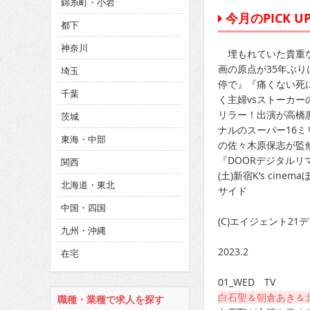
錦糸町・小岩
CINEMA×STYLE 286号
今月のPICK UP!
都下
CINEMA×STYLE 285号
神奈川
埋もれていた貴重な
CINEMA×STYLE 294号
画の原点が35年ぶ
埼玉
停で』『痛くない死
千葉
く主婦vsストーカ
リラー！出演が高橋
茨城
ナルのスーパー16
東海・中部
の佐々木原保志が監
『DOORデジタルリ
関西
(土)新宿K’s cin
北海道・東北
サイド
中国・四国
(C)エイジェント2
九州・沖縄
2023.2
在宅
01_WED TV
白石聖＆朝倉あき＆
職種・業種で求人を探す