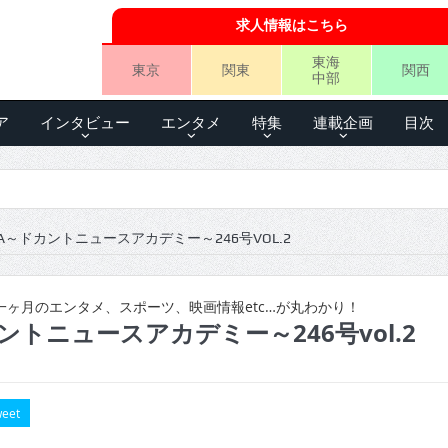
求人情報はこちら
東海
東京
関東
関西
中部
ア
インタビュー
エンタメ
特集
連載企画
目次
A～ドカントニュースアカデミー～246号VOL.2
ヶ月のエンタメ、スポーツ、映画情報etc…が丸わかり！
ントニュースアカデミー～246号vol.2
eet