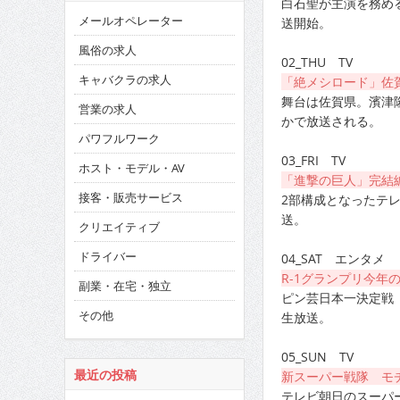
白石聖が主演を務め
メールオペレーター
送開始。
風俗の求人
02_THU TV
キャバクラの求人
「絶メシロード」佐
舞台は佐賀県。濱津
営業の求人
かで放送される。
パワフルワーク
03_FRI TV
ホスト・モデル・AV
「進撃の巨人」完結
接客・販売サービス
2部構成となったテレビ
送。
クリエイティブ
ドライバー
04_SAT エンタメ
R-1グランプリ今年
副業・在宅・独立
ピン芸日本一決定戦「コ
その他
生放送。
05_SUN TV
最近の投稿
新スーパー戦隊 モ
テレビ朝日のスーパー