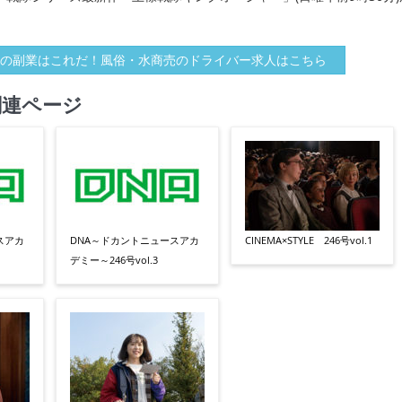
の副業はこれだ！風俗・水商売のドライバー求人はこちら
関連ページ
スアカ
DNA～ドカントニュースアカ
CINEMA×STYLE 246号vol.1
デミー～246号vol.3