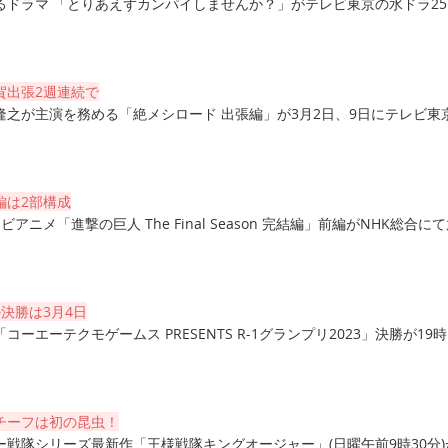
るドラマ 「とりあえずカンパイしませんか？」がテレビ東京の水ドラ25
賀出張2週連続で
隆之が主演を務める「絶メシロード 出張編」が3月2日、9日にテレビ東
編は2部構成
アニメ「進撃の巨人 The Final Season 完結編」前編がNHK総合に
の決勝は3月4日
ーエーテクモゲームス PRESENTS R-1グランプリ2023」決勝が19
チーフは初の昆虫！
戦隊シリーズ最新作「王様戦隊キングオージャー」(日曜午前9時30分)