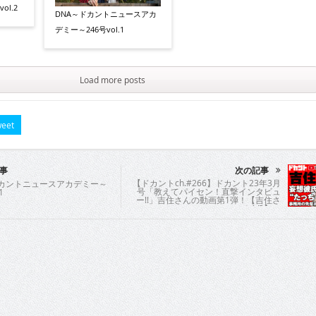
ol.2
DNA～ドカントニュースアカ
デミー～246号vol.1
Load more posts
eet
事
次の記事
【ドカントch.#266】ドカント23年3月
ドカントニュースアカデミー～
号「教えてパイセン！直撃インタビュ
1
ー!!」吉住さんの動画第1弾！【吉住さ
ん1/3】