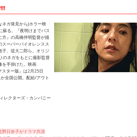
!!
ネガ発見からJホラー映
りに蘇る。『夜明けまでバス
に方』の高橋伴明監督が描
ーのスーパーバイオレンスス
惠子、堤大二郎ら。オリジ
ミリのネガをもとに撮影監督
修を手掛けた。映画
マスター版』は2月25日
emaほか全国公開。配給/アウト
1ディレクターズ・カンパニー
北野日奈子がドラマ共演