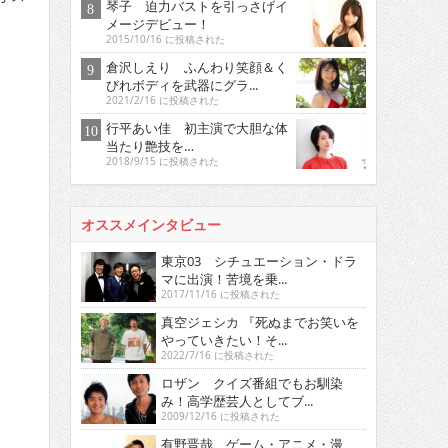
琴子 迫力バストを引っさげイ
メージデビュー！
2015/10/16 に投稿された
倉沢しえり ふんわり笑顔＆く
びれボディを武器にグラ...
2021/2/16 に投稿された
行平あい佳 初主演で大胆な体
当たり艶技を…
2018/9/15 に投稿された
オススメインタビュー
東京03 シチュエーション・ドラ
マに出演！苦境を乗...
2017/11/16 に投稿された
真空ジェシカ 『死ぬまでお笑いを
やっていきたい！そ...
2022/7/16 に投稿された
ロザン クイズ番組でもお馴染
み！高学歴芸人としてブ...
2009/12/16 に投稿された
有野晋哉 ゲーム・アニメ・漫