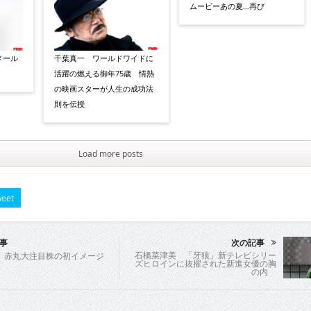
メール
千葉真一 ワールドワイドに
活躍の燃える御年75歳 情熱
の映画スターが人生の成功法
則を伝授
Load more posts
eet
事
次の記事
石橋菜津美 「牙狼」新テレビシリー
 赤丸大注目株の初イメージ
ズヒロインに抜擢された新進女優の胸
の内