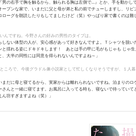
『男の右手で胸を触るから、触られる胸は左側で…』とか、手を動かし
オープンな家で、いまだに父と母が弟と私の前でチューしますし、リビ
ロローグを朗読したりもしてましたけど（笑）やっぱり家で書くのは難
いいんですね。今野さんの好みの男性のタイプは。
らしない体型の人が、安心感があって好きなんですよ。Ｔシャツを脱い
ンと揺れる姿にドキドキします！ あとは手の甲に毛がもじゃも じゃ生
と、大半の同性には同意を得られないんですよね～」
 ところで、今後グラドル兼小説家として忙しくなりそうですが、１人暮
いまだに母と寝てるから、実家からは離れられないですね。泊まりのロ
ーさんと一緒に寝てます。お風呂に入ってる時も、寝ないで待っていて
えん坊すぎますよね（笑）」
』