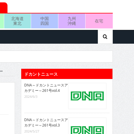
北海道
中国
九州
在宅
東北
四国
沖縄
ー
ドカントニュース
DNA～ドカントニュースア
カデミー～261号vol.4
2024/6/3
DNA～ドカントニュースア
カデミー～261号vol.3
2024/5/27