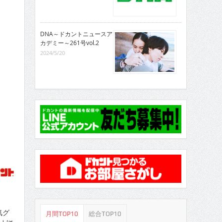
DNA～ドカントニュースア
カデミー～261号vol.2
2024/5/20
気グ
月間TOP10
総合TOP10