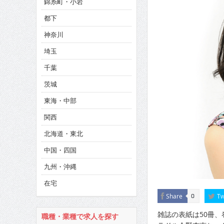
錦糸町・小岩
CINEMA×STYLE 286号
都下
CINEMA×STYLE 285号
神奈川
CINEMA×STYLE 294号
埼玉
千葉
茨城
東海・中部
関西
北海道・東北
中国・四国
九州・沖縄
在宅
Share
Tw
0
雑誌の表紙は50冊、
職種・業種で求人を探す