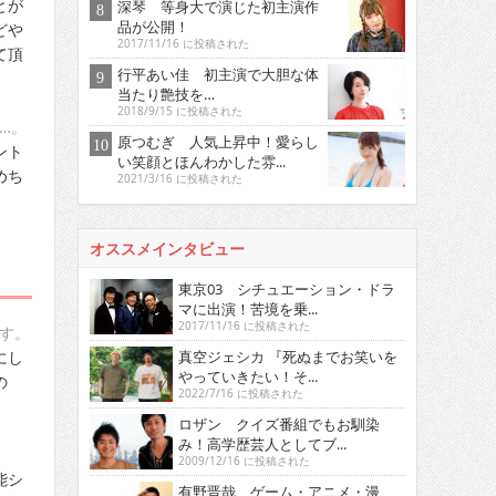
とが
深琴 等身大で演じた初主演作
品が公開！
どや
2017/11/16 に投稿された
て頂
行平あい佳 初主演で大胆な体
当たり艶技を…
2018/9/15 に投稿された
…。
原つむぎ 人気上昇中！愛らし
ント
い笑顔とほんわかした雰...
めち
2021/3/16 に投稿された
オススメインタビュー
東京03 シチュエーション・ドラ
マに出演！苦境を乗...
2017/11/16 に投稿された
す。
にし
真空ジェシカ 『死ぬまでお笑いを
やっていきたい！そ...
の
2022/7/16 に投稿された
ロザン クイズ番組でもお馴染
み！高学歴芸人としてブ...
2009/12/16 に投稿された
能シ
有野晋哉 ゲーム・アニメ・漫