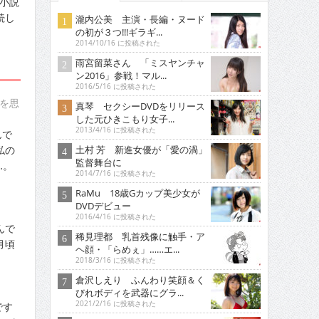
。小説
続し
瀧内公美 主演・長編・ヌード
の初が３つ!!!ギラギ...
2014/10/16 に投稿された
雨宮留菜さん 「ミスヤンチャ
ン2016」参戦！マル...
2016/5/16 に投稿された
を思
真琴 セクシーDVDをリリース
した元ひきこもり女子...
2013/4/16 に投稿された
んで
私の
土村 芳 新進女優が「愛の渦」
監督舞台に
…。
2014/7/16 に投稿された
RaMu 18歳Gカップ美少女が
DVDデビュー
2016/4/16 に投稿された
んで
稀見理都 乳首残像に触手・ア
月頃
ヘ顔・「らめぇ」……エ...
2018/3/16 に投稿された
倉沢しえり ふんわり笑顔＆く
びれボディを武器にグラ...
2021/2/16 に投稿された
です