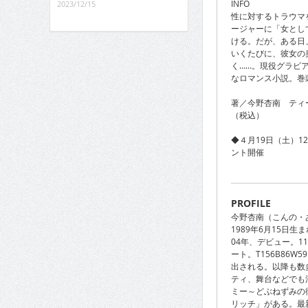
INFO
2023/12/15
性に対するトラウマ
ージャーに「女とし
ける。だが、ある日
いくたびに、彼女の
く……。現役グラビ
なロマンス小説。巻
著／今野杏南 ティ
（税込）
◆４月19日（土）1
ント開催
PROFILE
今野杏南（こんの・
1989年6月15日
04年、デビュー。
ート。T156B86W
出される。以降も数
ティ、舞台などでも
ミー～どぶねずみの
リッチ」がある。最