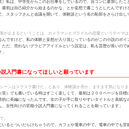
笑）私は、中学生からこのお仕事をしているので、合コンに参加したこ
、最初は自己紹介から始まるのかな、とか妄想で書こうとしたんですけ
て、スタッフさんと会議を開いて、体験談という名の恥部をさらけ出し
と筆が止まるということは、カメラマンとグラドルの恋愛というテーマは
るんですけど、私の体験と妄想が入り混じっているのがこの小説のポイ
。ただ、売れないグラビアアイドルという設定は、私も芸歴が長いので
す」
小説入門書になってほしいと願っています
能シーンはスラスラ書けた」とあり、体験談か否か、ますます気になりま
（笑）でも書いている時はすごく楽しくて、最初は２００ページを目標
果的に長編になったんです。女の子が手に取りやすいタイトルと表紙な
ん、女性向けの官能小説入門書になってくれることを願っています」
で。
にいるとついだらけちゃうので、カフェや電車の中で。電車の中でも官