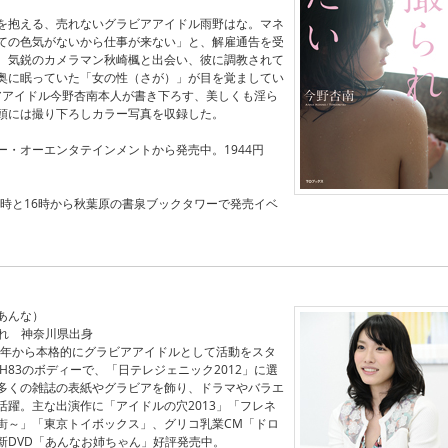
を抱える、売れないグラビアアイドル雨野はな。マネ
ての色気がないから仕事が来ない」と、解雇通告を受
、気鋭のカメラマン秋崎楓と出会い、彼に調教されて
奥に眠っていた「女の性（さが）」が目を覚ましてい
アアイドル今野杏南本人が書き下ろす、美しくも淫ら
頭には撮り下ろしカラー写真を収録した。
ー・オーエンタテインメントから発売中。1944円
2時と16時から秋葉原の書泉ブックタワーで発売イベ
あんな）
生まれ 神奈川県出身
11年から本格的にグラビアアイドルとして活動をスタ
59H83のボディーで、「日テレジェニック2012」に選
多くの雑誌の表紙やグラビアを飾り、ドラマやバラエ
活躍。主な出演作に「アイドルの穴2013」「フレネ
街～」「東京トイボックス」、グリコ乳業CM「ドロ
新DVD「あんなお姉ちゃん」好評発売中。