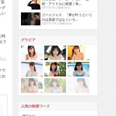
て妄
画・アイドルに精通！単...
ング
2017/5/16 に投稿された
しい
ゴー☆ジャス 『夢が叶うという
のは直線ではなくいろ...
2021/11/16 に投稿された
だ時
グラビア
えて
らし
ケで
とお
人気の検索ワード