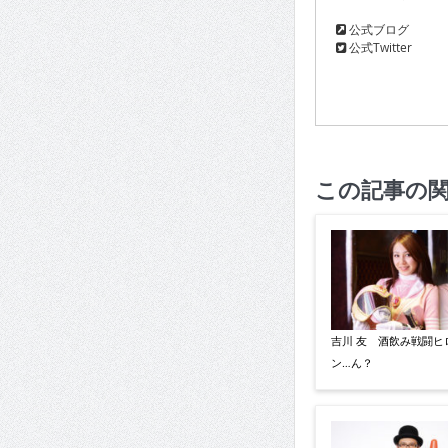
公式ブログ
公式Twitter
この記事の
吉川 友 酒飲み戦闘ヒ
ン…ん？