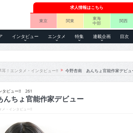
求人情報はこちら
東海
東京
関東
関西
中部
ア
インタビュー
エンタメ
特集
連載企画
目次
早耳！エンタメ・インタビュー!!
今野杏南 あんちょ官能作家デビュ
ビュー!! 261
あんちょ官能作家デビュー
メ・インタビュー!!