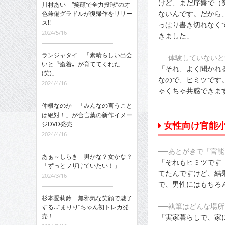
けど、まだ序盤で（
川村あい “笑顔で全力投球”の才
ないんです。だから
色兼備グラドルが復帰作をリリー
ス!!
っぱり書き切れなく
2024/5/16
きました」
ランジャタイ 「素晴らしい出会
──体験していない
いと〝癒着〟が育ててくれた
「それ、よく聞かれ
(笑)」
なので、ヒミツです
2024/4/16
ゃくちゃ共感できま
仲根なのか 「みんなの言うこと
は絶対！」が合言葉の新作イメー
女性向け官能
ジDVD発売
2024/4/16
──あとがきで「官
あぁ～しらき 男かな？女かな？
「それもヒミツです
「ずっとフザけていたい！」
てたんですけど、結
2024/3/16
で、男性にはもちろ
杉本愛莉鈴 無邪気な笑顔で魅了
──執筆はどんな場所
する…“まりり”ちゃん初トレカ発
売！
「実家暮らしで、家