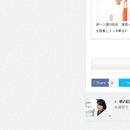
赤ペン瀧川先生 迷惑
を収集しメッタ斬る!!
Share
Tw
0
前の記
水越朝弓