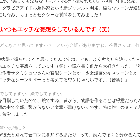
が、“美しくも淫らなロマンス小説”『撮られたい』を4月15日に発売
。グラビアアイドル兼作家という新ジャンルを開拓。淫らなシーンが連
にちなみ、ちょっとセクシーな質問をしてみました！
私いつもエッチな妄想をしているんです（笑）
、どんなこと思ってますか？」という台詞がありますね。今野さんは、何
”の状態で撮られてると思ってたんですね。でも、よく考えたら違ってた
もエッチな妄想をしています（笑）小説を書く前から大好きだった、『
の作者サタミシュウさんの官能シーンとか、少女漫画のキスシーンとか
エッチなシーンをずーっと考えてるワケじゃないですよ（苦笑）」
字でしてますか、絵でしてますか。
を目指していたので、絵ですね。昔から、物語を作ることは得意だった
頭の中で全部、繋がらないと文章が書けないんです。特に昨年の６～７
て苦労しました」
執筆中の時に？
が彼氏と別れて合コンに参加するあたり…って、読んで頂くと分かるん