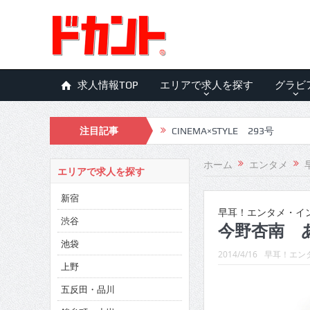
求人情報TOP
エリアで求人を探す
グラビ
注目記事
CINEMA×STYLE 293号
CINEMA×STYLE 292号
ホーム
エンタメ
エリアで求人を探す
CINEMA×STYLE 291号
新宿
CINEMA×STYLE 290号
早耳！エンタメ・インタ
渋谷
今野杏南 
CINEMA×STYLE 289号
池袋
2014/4/16
早耳！エンタ
CINEMA×STYLE 288号
上野
五反田・品川
CINEMA×STYLE 287号