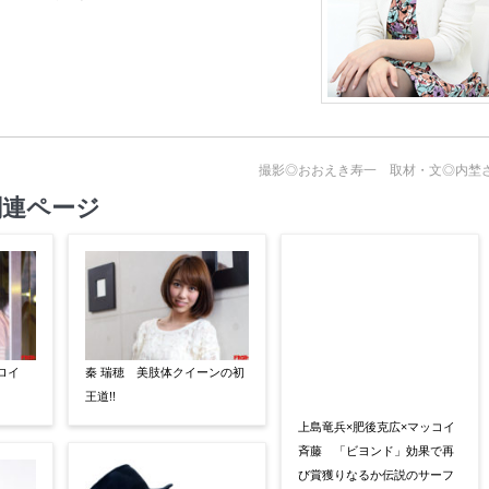
撮影◎おおえき寿一 取材・文◎内埜
関連ページ
ロイ
秦 瑞穂 美肢体クイーンの初
上島竜兵×肥後克広×マッコイ
王道!!
斉藤 「ビヨンド」効果で再
び賞獲りなるか伝説のサーフ
ムービーあの夏…再び