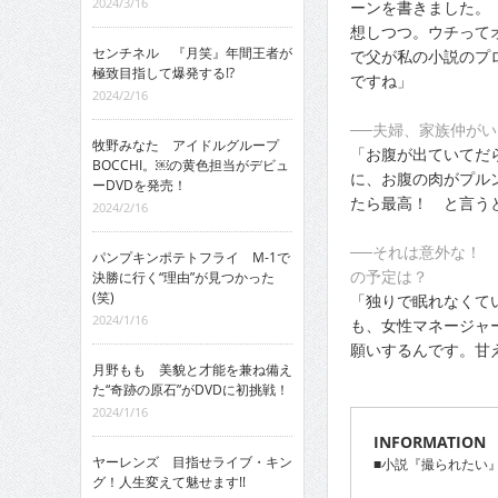
2024/3/16
ーンを書きました。
想しつつ。ウチって
センチネル 『月笑』年間王者が
で父が私の小説のプ
極致目指して爆発する!?
ですね」
2024/2/16
──夫婦、家族仲が
牧野みなた アイドルグループ
「お腹が出ていてだ
BOCCHI。￼の黄色担当がデビュ
に、お腹の肉がプル
ーDVDを発売！
たら最高！ と言う
2024/2/16
──それは意外な！
パンプキンポテトフライ M-1で
の予定は？
決勝に行く“理由”が見つかった
(笑)
「独りで眠れなくて
2024/1/16
も、女性マネージャ
願いするんです。甘
月野もも 美貌と才能を兼ね備え
た“奇跡の原石”がDVDに初挑戦！
2024/1/16
INFORMATION
ヤーレンズ 目指せライブ・キン
■小説『撮られたい
グ！人生変えて魅せます!!