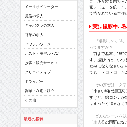
ラドル今野杏南ちゃん
メールオペレーター
家デビューを飾った
て描かれている本作
風俗の求人
キャバクラの求人
実は撮影中…
営業の求人
──「撮影してる時
パワフルワーク
ってますか？
「前まで基本、“無
ホスト・モデル・AV
す。撮影中は、いつ
接客・販売サービス
奴隷になりなさい』
でも、ドロドロした
クリエイティブ
ドライバー
──その妄想は、文
「小さい頃は漫画家
副業・在宅・独立
すけど、絵コンテが
その他
はまったく進まなく
──どんなシーンを
最近の投稿
「主人公の雨野はな