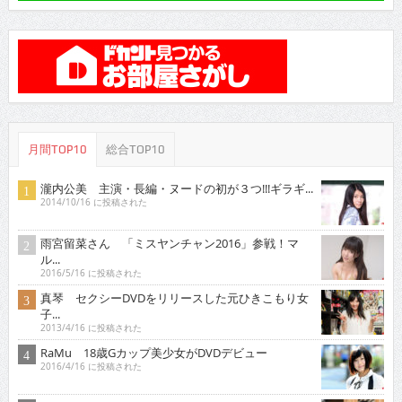
月間TOP10
総合TOP10
瀧内公美 主演・長編・ヌードの初が３つ!!!ギラギ...
2014/10/16 に投稿された
雨宮留菜さん 「ミスヤンチャン2016」参戦！マ
ル...
2016/5/16 に投稿された
真琴 セクシーDVDをリリースした元ひきこもり女
子...
2013/4/16 に投稿された
RaMu 18歳Gカップ美少女がDVDデビュー
2016/4/16 に投稿された