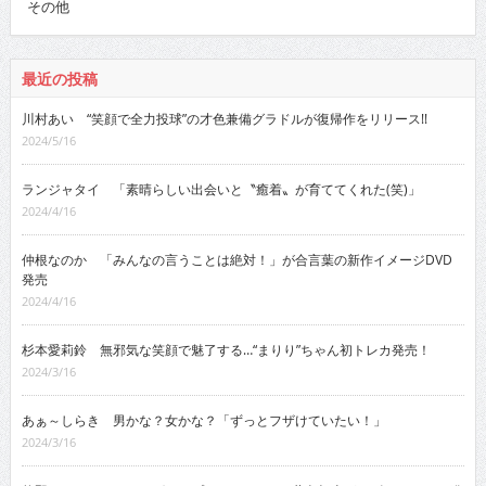
その他
最近の投稿
川村あい “笑顔で全力投球”の才色兼備グラドルが復帰作をリリース!!
2024/5/16
ランジャタイ 「素晴らしい出会いと〝癒着〟が育ててくれた(笑)」
2024/4/16
仲根なのか 「みんなの言うことは絶対！」が合言葉の新作イメージDVD
発売
2024/4/16
杉本愛莉鈴 無邪気な笑顔で魅了する…“まりり”ちゃん初トレカ発売！
2024/3/16
あぁ～しらき 男かな？女かな？「ずっとフザけていたい！」
2024/3/16