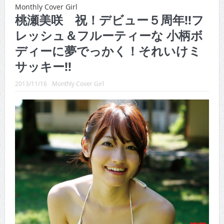
CINEMA×STYLE 288号
Monthly Cover Girl
桃瀬美咲 祝！デビュー５周年!!フ
CINEMA×STYLE 287号
レッシュ＆フルーティーな 小柄ボ
CINEMA×STYLE 286号
ディーに夢でっかく！それいけミ
CINEMA×STYLE 285号
サッキー!!
CINEMA×STYLE 294号
2013/11/16
Monthly Cover Girl
CINEMA×STYLE 293号