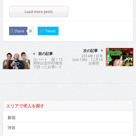
Load more posts
Share
Tweet
0
次の記事
前の記事
2014年1月号
ロバート 祝！15
(vol.136) 12月16
周年記念DVD発売
日発売
で語ったお笑いト
リオの「これま
で」「これから」
エリアで求人を探す
新宿
渋谷