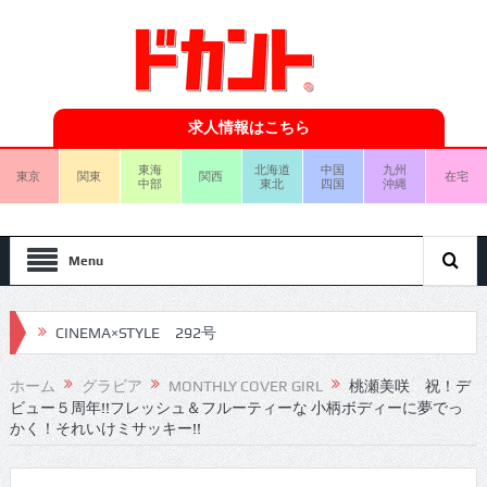
求人情報はこちら
東海
北海道
中国
九州
東京
関東
関西
在宅
中部
東北
四国
沖縄
Menu
CINEMA×STYLE 292号
CINEMA×STYLE 291号
ホーム
グラビア
MONTHLY COVER GIRL
桃瀬美咲 祝！デ
ビュー５周年!!フレッシュ＆フルーティーな 小柄ボディーに夢でっ
CINEMA×STYLE 290号
かく！それいけミサッキー!!
CINEMA×STYLE 289号