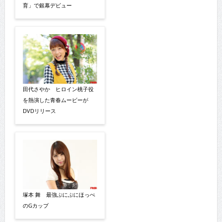
育」で銀幕デビュー
田代さやか ヒロイン桃子役
を熱演した青春ムービーが
DVDリリース
塚本 舞 最強ぷにぷにほっぺ
のGカップ