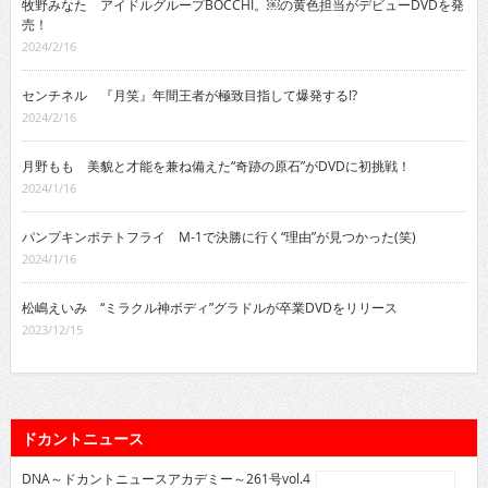
牧野みなた アイドルグループBOCCHI。￼の黄色担当がデビューDVDを発
売！
2024/2/16
センチネル 『月笑』年間王者が極致目指して爆発する!?
2024/2/16
月野もも 美貌と才能を兼ね備えた“奇跡の原石”がDVDに初挑戦！
2024/1/16
パンプキンポテトフライ M-1で決勝に行く“理由”が見つかった(笑)
2024/1/16
松嶋えいみ “ミラクル神ボディ”グラドルが卒業DVDをリリース
2023/12/15
ドカントニュース
DNA～ドカントニュースアカデミー～261号vol.4