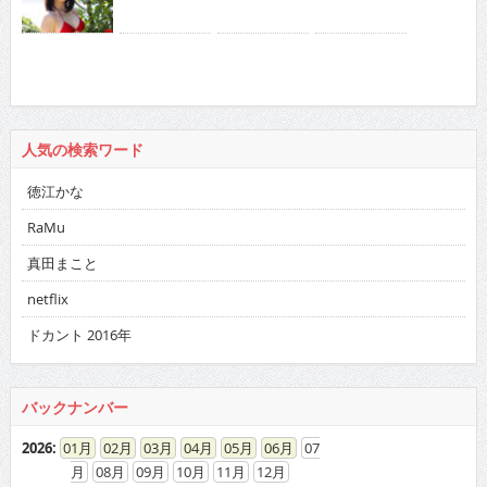
人気の検索ワード
徳江かな
RaMu
真田まこと
netflix
ドカント 2016年
バックナンバー
2026
:
01
02
03
04
05
06
07
08
09
10
11
12