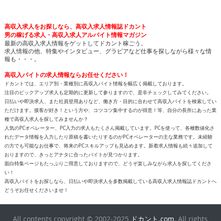
高収入求人をお探しなら、高収入求人情報誌ドカント
男の稼げる求人・高収入求人アルバイト情報マガジン
最新の高収入求人情報をゲットしてドカント稼ごう。
求人情報の他、特集やインタビュー、グラビアなど仕事を探しながら様々な情
報も・・・。
高収入バイトの求人情報ならお任せください！
ドカントでは、エリア別・業種別に高収入バイト情報を幅広く掲載しております。
注目のピックアップ求人も定期的に更新して参りますので、是非チェックしてみてください。
日払いや即決求人、また社員登用ありなど、働き方・目的に合わせて高収入バイトを検索してい
ただけます。接客が好き！という方や、コツコツ集中するのが得意！等、自分の長所にあった業
種で高収入求人を探してみませんか？
人気のPCオペレーター、PC入力の求人もたくさん掲載しています。PCを使って、各種数値化さ
れたデータ情報を入力したり原稿を書いたりするのがPCオペレーターの主な業務です。未経験
の方でも可能なお仕事で、将来のPCスキルアップも見込めます。新着求人情報も続々追加して
おりますので、きっとアナタに合ったバイトが見つかります。
面白特集ページもたっぷりご用意しておりますので、どうぞ楽しみながら求人を探してくださ
い！
高収入バイトをお探しなら、日払いや即決求人を多数掲載している高収入求人情報誌ドカントへ
どうぞお任せくださいませ！
All contents copyright © 2002-2025
ドカント.com
. All rights