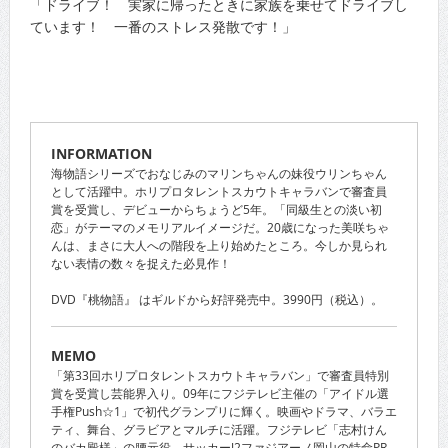
「ドライブ！ 実家に帰ったときに家族を乗せてドライブし
ています！ 一番のストレス発散です！」
INFORMATION
海物語シリーズでおなじみのマリンちゃんの妹役ウリンちゃん
として活躍中。ホリプロタレントスカウトキャラバンで審査員
賞を受賞し、デビューからちょうど5年。「同級生との淡い初
恋」がテーマのメモリアルイメージだ。20歳になった美咲ちゃ
んは、まさに大人への階段を上り始めたところ。今しか見られ
ない表情の数々を捉えた必見作！
DVD『桃物語』 はギルドから好評発売中。3990円（税込）。
MEMO
「第33回ホリプロタレントスカウトキャラバン」で審査員特別
賞を受賞し芸能界入り。09年にフジテレビ主催の「アイドル選
手権Push☆1」で初代グランプリに輝く。映画やドラマ、バラエ
ティ、舞台、グラビアとマルチに活躍。フジテレビ「志村けん
のバカ殿様」の腰元役、サッカーJ2ファジアーノ岡山の特命PR