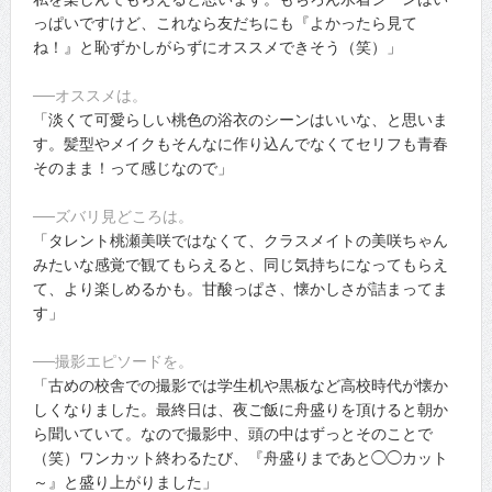
っぱいですけど、これなら友だちにも『よかったら見て
ね！』と恥ずかしがらずにオススメできそう（笑）」
──オススメは。
「淡くて可愛らしい桃色の浴衣のシーンはいいな、と思いま
す。髪型やメイクもそんなに作り込んでなくてセリフも青春
そのまま！って感じなので」
──ズバリ見どころは。
「タレント桃瀬美咲ではなくて、クラスメイトの美咲ちゃん
みたいな感覚で観てもらえると、同じ気持ちになってもらえ
て、より楽しめるかも。甘酸っぱさ、懐かしさが詰まってま
す」
──撮影エピソードを。
「古めの校舎での撮影では学生机や黒板など高校時代が懐か
しくなりました。最終日は、夜ご飯に舟盛りを頂けると朝か
ら聞いていて。なので撮影中、頭の中はずっとそのことで
（笑）ワンカット終わるたび、『舟盛りまであと◯◯カット
～』と盛り上がりました」