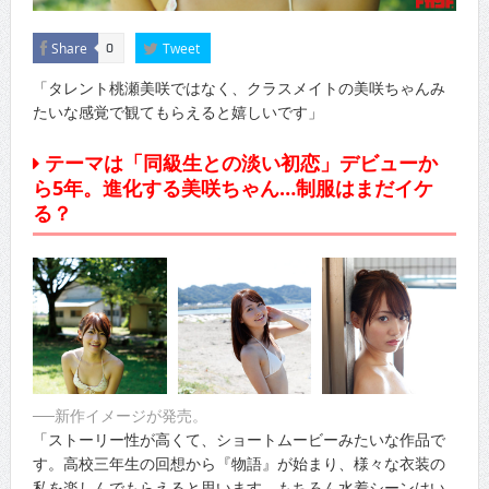
Share
Tweet
0
「タレント桃瀬美咲ではなく、クラスメイトの美咲ちゃんみ
たいな感覚で観てもらえると嬉しいです」
テーマは「同級生との淡い初恋」デビューか
ら5年。進化する美咲ちゃん…制服はまだイケ
る？
──新作イメージが発売。
「ストーリー性が高くて、ショートムービーみたいな作品で
す。高校三年生の回想から『物語』が始まり、様々な衣装の
私を楽しんでもらえると思います。もちろん水着シーンはい