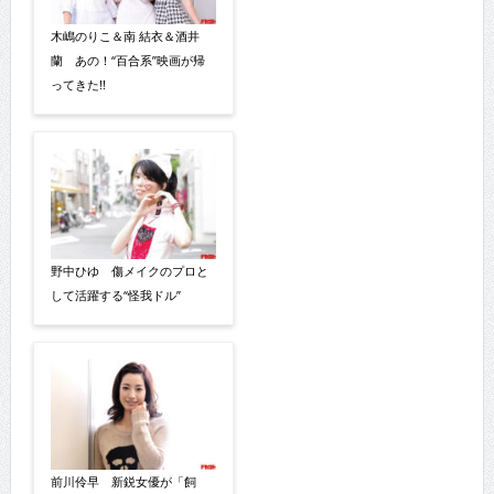
木嶋のりこ＆南 結衣＆酒井
蘭 あの！“百合系”映画が帰
ってきた!!
野中ひゆ 傷メイクのプロと
して活躍する“怪我ドル”
前川伶早 新鋭女優が「飼