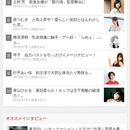
土村 芳 新進女優が「愛の渦」監督舞台に
2014/7/16 に投稿された
原つむぎ 人気上昇中！愛らしい笑顔とほんわかし
た雰...
2021/3/16 に投稿された
稀見理都 乳首残像に触手・アヘ顔・「らめぇ」……
エ...
2018/3/16 に投稿された
琴子 迫力バストを引っさげイメージデビュー！
2015/10/16 に投稿された
行平あい佳 初主演で大胆な体当たり艶技を…
2018/9/15 に投稿された
青山ひかる 童顔柔らかＩカップは天下無敵の破壊
力！...
2015/2/16 に投稿された
オススメインタビュー
東京03 シチュエーション・ドラマに出演！苦境を乗...