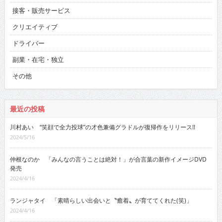
接客・販売サービス
クリエイティブ
ドライバー
副業・在宅・独立
その他
最近の投稿
川村あい “笑顔で全力投球”の才色兼備グラドルが復帰作をリリース!!
2024/5/16
仲根なのか 「みんなの言うことは絶対！」が合言葉の新作イメージDVD
発売
2024/4/16
ランジャタイ 「素晴らしい出会いと〝癒着〟が育ててくれた(笑)」
2024/4/16