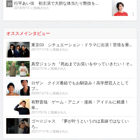
行平あい佳 初主演で大胆な体当たり艶技を…
2018/9/15 に投稿された
オススメインタビュー
東京03 シチュエーション・ドラマに出演！苦境を乗...
2017/11/16 に投稿された
真空ジェシカ 『死ぬまでお笑いをやっていきたい！そ...
2022/7/16 に投稿された
ロザン クイズ番組でもお馴染み！高学歴芸人として
ブ...
2009/12/16 に投稿された
有野晋哉 ゲーム・アニメ・漫画・アイドルに精通！
単...
2017/5/16 に投稿された
ゴー☆ジャス 『夢が叶うというのは直線ではなくい
ろ...
2021/11/16 に投稿された