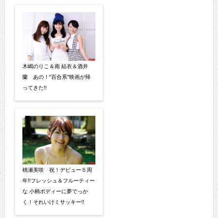
木嶋のりこ＆南 結衣＆酒井
蘭 あの！“百合系”映画が帰
ってきた!!
桃瀬美咲 祝！デビュー５周
年!!フレッシュ＆フルーティー
な 小柄ボディーに夢でっか
く！それいけミサッキー!!