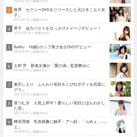
2016/5/16 に投稿された
真琴 セクシーDVDをリリースした元ひきこもり女
子...
2013/4/16 に投稿された
琴子 迫力バストを引っさげイメージデビュー！
2015/10/16 に投稿された
RaMu 18歳Gカップ美少女がDVDデビュー
2016/4/16 に投稿された
土村 芳 新進女優が「愛の渦」監督舞台に
2014/7/16 に投稿された
倉沢しえり ふんわり笑顔＆くびれボディを武器に
グラ...
2021/2/16 に投稿された
原つむぎ 人気上昇中！愛らしい笑顔とほんわかし
た雰...
2021/3/16 に投稿された
稀見理都 乳首残像に触手・アヘ顔・「らめぇ」……
エ...
2018/3/16 に投稿された