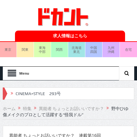
求人情報はこちら
東海
北海道
中国
九州
東京
関東
関西
在宅
中部
東北
四国
沖縄
Menu
CINEMA×STYLE 292号
CINEMA×STYLE 291号
ホーム
特集
異能者 ちょっとお話いいですか？
野中ひゆ
傷メイクのプロとして活躍する“怪我ドル”
CINEMA×STYLE 290号
CINEMA×STYLE 289号
異能者 ちょっとお話いいですか？ 連載第16回