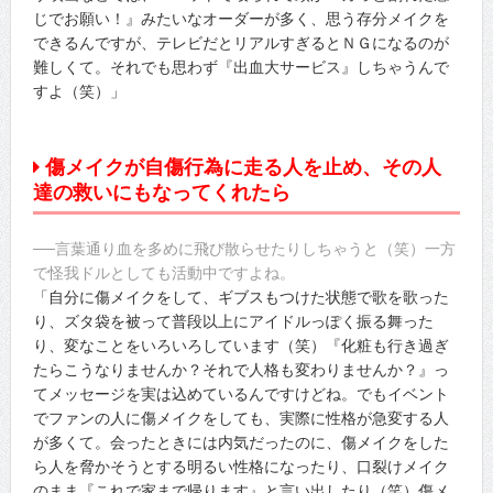
じでお願い！』みたいなオーダーが多く、思う存分メイクを
できるんですが、テレビだとリアルすぎるとＮＧになるのが
難しくて。それでも思わず『出血大サービス』しちゃうんで
すよ（笑）」
傷メイクが自傷行為に走る人を止め、その人
達の救いにもなってくれたら
──言葉通り血を多めに飛び散らせたりしちゃうと（笑）一方
で怪我ドルとしても活動中ですよね。
「自分に傷メイクをして、ギブスもつけた状態で歌を歌った
り、ズタ袋を被って普段以上にアイドルっぽく振る舞った
り、変なことをいろいろしています（笑）『化粧も行き過ぎ
たらこうなりませんか？それで人格も変わりませんか？』っ
てメッセージを実は込めているんですけどね。でもイベント
でファンの人に傷メイクをしても、実際に性格が急変する人
が多くて。会ったときには内気だったのに、傷メイクをした
ら人を脅かそうとする明るい性格になったり、口裂けメイク
のまま『これで家まで帰ります』と言い出したり（笑）傷メ