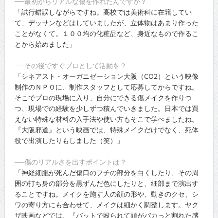
──最初からリアルな傷を作れたんですか？
「試行錯誤しながらですね。高校では美術科に在籍してい
て、デッサンなどはしていましたが、立体物はあまり作った
ことがなくて。１００均の化粧品など、身近なもので作るこ
とから始めました」
──その後ですぐプロとして活動を？
「シネアスト・オーガニゼーション大阪（CO2）という映像
制作のＮＰＯに、制作スタッフとして応募してからですね。
そこでプロの現場に入り、自分にできる傷メイクを作りつ
つ、現場での経験を少しずつ積んでいきました。日本では買
えない特殊な材料の入手法や使い方もそこで学べましたね。
『大阪邪道』という映画では、特殊メイクだけでなく、死体
役で出演したりもしました（笑）」
──傷のリアルさを出すポイントは？
「神経細胞が死んだ傷口のフチの部分を白くしたり、その周
囲の打ち身の部分を黒ずんだ色にしたりと、細部まで演出す
ることですね。メイクを施す人の顔の形や、動きのクセ、シ
ワの寄り方にも合わせて、メイクは細かく調整します。ヤク
ザ映画などでは、『バットで殴られて頭がパカっと割れた感