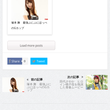
塚本 舞 最強ぷにぷにほっぺ
のGカップ
Load more posts
Share
Tweet
0
次の記事
前の記事
田代さやか ヒロ
塚本 舞 最強ぷに
イン桃子役を熱演
ぷにほっぺのGカ
した青春ムービー
ップ
がDVDリリース