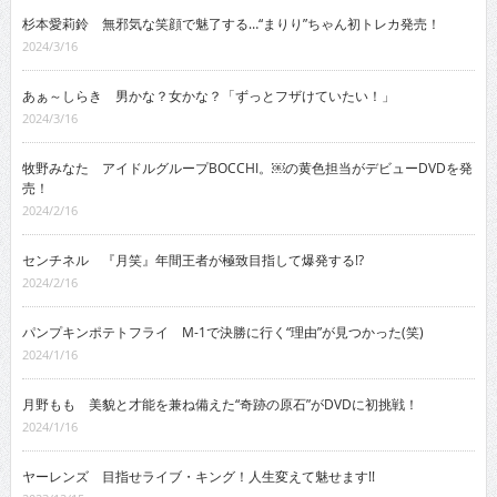
杉本愛莉鈴 無邪気な笑顔で魅了する…“まりり”ちゃん初トレカ発売！
2024/3/16
あぁ～しらき 男かな？女かな？「ずっとフザけていたい！」
2024/3/16
牧野みなた アイドルグループBOCCHI。￼の黄色担当がデビューDVDを発
売！
2024/2/16
センチネル 『月笑』年間王者が極致目指して爆発する!?
2024/2/16
パンプキンポテトフライ M-1で決勝に行く“理由”が見つかった(笑)
2024/1/16
月野もも 美貌と才能を兼ね備えた“奇跡の原石”がDVDに初挑戦！
2024/1/16
ヤーレンズ 目指せライブ・キング！人生変えて魅せます!!