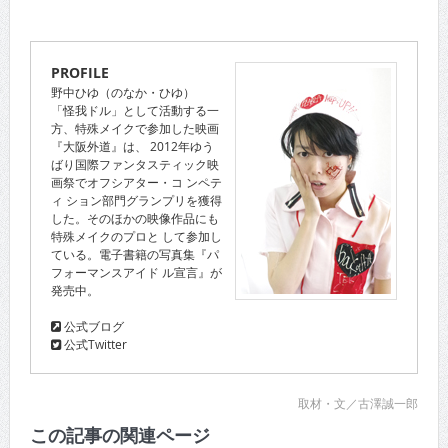
PROFILE
野中ひゆ（のなか・ひゆ）
「怪我ドル」として活動する一
方、特殊メイクで参加した映画
『大阪外道』は、 2012年ゆう
ばり国際ファンタスティック映
画祭でオフシアター・コ ンペテ
ィ ション部門グランプリを獲得
した。そのほかの映像作品にも
特殊メイクのプロと して参加し
ている。電子書籍の写真集『パ
フォーマンスアイド ル宣言』が
発売中。
公式ブログ
公式Twitter
取材・文／古澤誠一郎
この記事の関連ページ