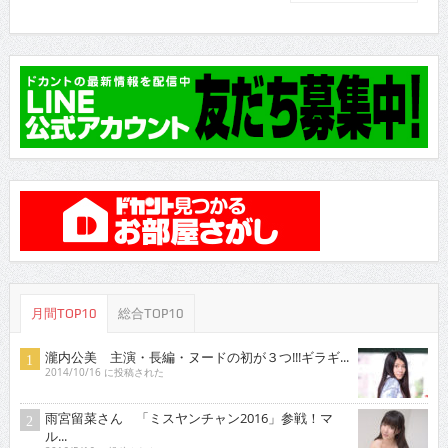
月間TOP10
総合TOP10
瀧内公美 主演・長編・ヌードの初が３つ!!!ギラギ...
2014/10/16 に投稿された
雨宮留菜さん 「ミスヤンチャン2016」参戦！マ
ル...