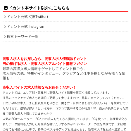
ドカント本サイト以外にこちらも
ドカント公式 X(旧Twitter)
ドカント公式 Instagram
検索キーワード一覧
高収入求人をお探しなら、高収入求人情報誌ドカント
男の稼げる求人・高収入求人アルバイト情報マガジン
最新の高収入求人情報をゲットしてドカント稼ごう。
求人情報の他、特集やインタビュー、グラビアなど仕事を探しながら様々な情
報も・・・。
高収入バイトの求人情報ならお任せください！
ドカントでは、エリア別・業種別に高収入バイト情報を幅広く掲載しております。
注目のピックアップ求人も定期的に更新して参りますので、是非チェックしてみてください。
日払いや即決求人、また社員登用ありなど、働き方・目的に合わせて高収入バイトを検索してい
ただけます。接客が好き！という方や、コツコツ集中するのが得意！等、自分の長所にあった業
種で高収入求人を探してみませんか？
人気のPCオペレーター、PC入力の求人もたくさん掲載しています。PCを使って、各種数値化さ
れたデータ情報を入力したり原稿を書いたりするのがPCオペレーターの主な業務です。未経験
の方でも可能なお仕事で、将来のPCスキルアップも見込めます。新着求人情報も続々追加して