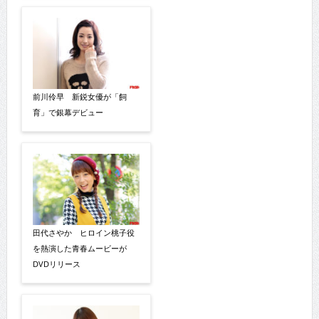
前川伶早 新鋭女優が「飼
育」で銀幕デビュー
田代さやか ヒロイン桃子役
を熱演した青春ムービーが
DVDリリース