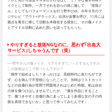
イクとして制作。一方でそれを自らの体に施して、「怪我ド
ル」としてもパフォーマンスを行う野中ひゆ。今年９月のフ
ジテレビ『アウト×デラックス』出演が反響を呼び、11月には
拠点を東京に移して活動を本格化する彼女に、その傷メイク
とアイドル活動に込めた思いを語ってもらった。
やりすぎると放送NGなのに、思わず｢出血大
サービス｣しちゃうんです（笑）
──野中さんの傷メイク、リアルすぎてゾッとするんですが、
この技術はどこで習ったんですか？
「独学で始めました！きっかけは、高校時代に友だちができ
ず、心を病んで不登校になったことで。当時はリストカット
などの自傷行為が世間で問題視されはじめた時期。私は自分
の体を傷つけはしませんでしたが、『傷を作品にすること
で、傷つきやすく自傷行為に走ってしまう多感な女の子の内
面を表現できないか』と思って作ってみたんです」