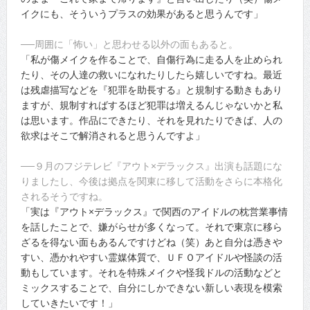
イクにも、そういうプラスの効果があると思うんです」
──周囲に「怖い」と思わせる以外の面もあると。
「私が傷メイクを作ることで、自傷行為に走る人を止められ
たり、その人達の救いになれたりしたら嬉しいですね。最近
は残虐描写などを『犯罪を助長する』と規制する動きもあり
ますが、規制すればするほど犯罪は増えるんじゃないかと私
は思います。作品にできたり、それを見れたりできば、人の
欲求はそこで解消されると思うんですよ」
──９月のフジテレビ『アウト×デラックス』出演も話題にな
りましたし、今後は拠点を関東に移して活動をさらに本格化
されるそうですね。
「実は『アウト×デラックス』で関西のアイドルの枕営業事情
を話したことで、嫌がらせが多くなって。それで東京に移ら
ざるを得ない面もあるんですけどね（笑）あと自分は憑きや
すい、憑かれやすい霊媒体質で、ＵＦＯアイドルや怪談の活
動もしています。それを特殊メイクや怪我ドルの活動などと
ミックスすることで、自分にしかできない新しい表現を模索
していきたいです！」