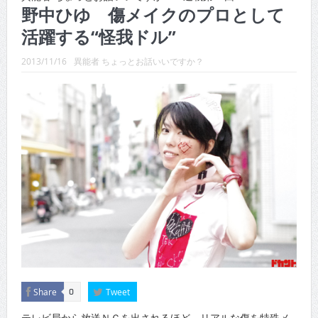
CINEMA×STYLE 288号
野中ひゆ 傷メイクのプロとして
活躍する“怪我ドル”
CINEMA×STYLE 287号
CINEMA×STYLE 286号
2013/11/16
異能者 ちょっとお話いいですか？
CINEMA×STYLE 285号
CINEMA×STYLE 294号
CINEMA×STYLE 293号
Share
Tweet
0
テレビ局から放送ＮＧを出されるほど、リアルな傷を特殊メ