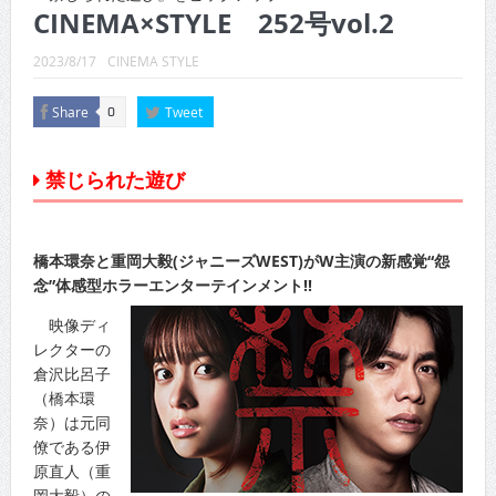
CINEMA×STYLE 289号
CINEMA×STYLE 252号vol.2
CINEMA×STYLE 288号
2023/8/17
CINEMA STYLE
CINEMA×STYLE 287号
Share
Tweet
0
CINEMA×STYLE 286号
禁じられた遊び
CINEMA×STYLE 285号
CINEMA×STYLE 294号
橋本環奈と重岡大毅(ジャニーズWEST)がW主演の新感覚“怨
念”体感型ホラーエンターテインメント!!
映像ディ
レクターの
倉沢比呂子
（橋本環
奈）は元同
僚である伊
原直人（重
岡大毅）の