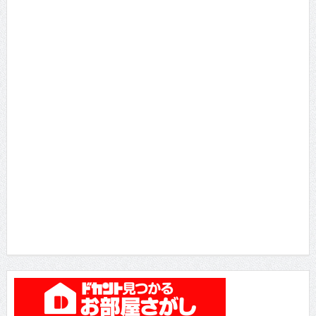
月間TOP10
総合TOP10
瀧内公美 主演・長編・ヌードの初が３つ!!!ギラギ...
2014/10/16 に投稿された
雨宮留菜さん 「ミスヤンチャン2016」参戦！マ
ル...
2016/5/16 に投稿された
真琴 セクシーDVDをリリースした元ひきこもり女
子...
2013/4/16 に投稿された
RaMu 18歳Gカップ美少女がDVDデビュー
2016/4/16 に投稿された