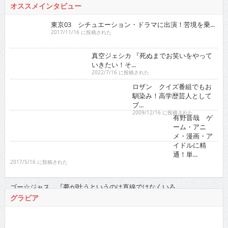
人気の検索ワード
徳江かな
RaMu
真田まこと
netflix
ドカント 2016年
バックナンバー
2026
:
01
02
03
04
05
06
07