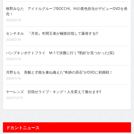
牧野みなた アイドルグループBOCCHI。￼の黄色担当がデビューDVDを発
売！
2024/2/16
センチネル 『月笑』年間王者が極致目指して爆発する!?
2024/2/16
パンプキンポテトフライ M-1で決勝に行く“理由”が見つかった(笑)
2024/1/16
月野もも 美貌と才能を兼ね備えた“奇跡の原石”がDVDに初挑戦！
2024/1/16
ヤーレンズ 目指せライブ・キング！人生変えて魅せます!!
2023/12/15
ドカントニュース