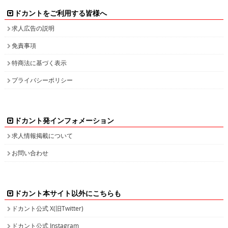
検索キーワード一覧
高収入求人をお探しなら、高収入求人情報誌ドカント
男の稼げる求人・高収入求人アルバイト情報マガジン
最新の高収入求人情報をゲットしてドカント稼ごう。
求人情報の他、特集やインタビュー、グラビアなど仕事を探しながら様々な情
報も・・・。
高収入バイトの求人情報ならお任せください！
ドカントでは、エリア別・業種別に高収入バイト情報を幅広く掲載しております。
注目のピックアップ求人も定期的に更新して参りますので、是非チェックしてみてください。
日払いや即決求人、また社員登用ありなど、働き方・目的に合わせて高収入バイトを検索してい
ただけます。接客が好き！という方や、コツコツ集中するのが得意！等、自分の長所にあった業
種で高収入求人を探してみませんか？
人気のPCオペレーター、PC入力の求人もたくさん掲載しています。PCを使って、各種数値化さ
れたデータ情報を入力したり原稿を書いたりするのがPCオペレーターの主な業務です。未経験
の方でも可能なお仕事で、将来のPCスキルアップも見込めます。新着求人情報も続々追加して
おりますので、きっとアナタに合ったバイトが見つかります。
面白特集ページもたっぷりご用意しておりますので、どうぞ楽しみながら求人を探してくださ
い！
高収入バイトをお探しなら、日払いや即決求人を多数掲載している高収入求人情報誌ドカントへ
どうぞお任せくださいませ！