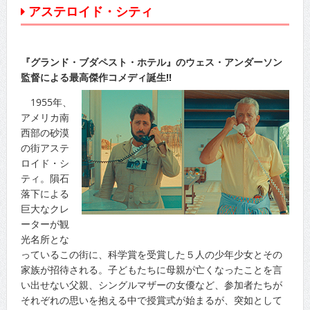
アステロイド・シティ
『グランド・ブダペスト・ホテル』のウェス・アンダーソン
監督による最高傑作コメディ誕生!!
1955年、
アメリカ南
西部の砂漠
の街アステ
ロイド・シ
ティ。隕石
落下による
巨大なクレ
ーターが観
光名所とな
っているこの街に、科学賞を受賞した５人の少年少女とその
家族が招待される。子どもたちに母親が亡くなったことを言
い出せない父親、シングルマザーの女優など、参加者たちが
それぞれの思いを抱える中で授賞式が始まるが、突如として