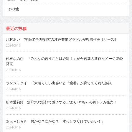
その他
最近の投稿
川村あい “笑顔で全力投球”の才色兼備グラドルが復帰作をリリース!!
2024/5/16
仲根なのか 「みんなの言うことは絶対！」が合言葉の新作イメージDVD
発売
2024/4/16
ランジャタイ 「素晴らしい出会いと〝癒着〟が育ててくれた(笑)」
2024/4/16
杉本愛莉鈴 無邪気な笑顔で魅了する…“まりり”ちゃん初トレカ発売！
2024/3/16
あぁ～しらき 男かな？女かな？「ずっとフザけていたい！」
2024/3/16