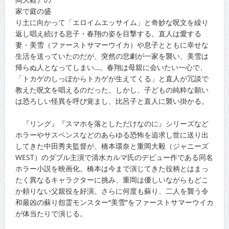
家で庭の盛
り土に向かって「エロイムエッサイム」と奇妙な呪文を繰り
返し唱え続ける息子・春翔の姿を目撃する。直人は愛する
妻・美雪（ファーストサマーウイカ）や息子とともに幸せな
生活を送っていたのだが、突然の悲劇が一家を襲い、美雪は
帰らぬ人となってしまい…。春翔は母親に会いたい一心で、
「トカゲのしっぽからトカゲが生えてくる」と直人が冗談で
教えた呪文を唱えるのだった。しかし、子どもの純粋な願い
は恐ろしい怪異を呼び覚まし、比呂子と直人に襲い掛かる。
『リング』『スマホを落としただけなのに』シリーズなど
ホラーやサスペンスなどのあらゆる恐怖を追求し世に送り出
してきた中田秀夫監督が、橋本環奈と重岡大毅（ジャニーズ
WEST）のダブル主演で清水カルマ氏のデビュー作である同名
ホラー小説を映画化。橋本は今まで演じてきた役柄とはまっ
たく異なるキャラクターに挑み、重岡は優しいながらもどこ
か頼りない父親役を好演。さらに何度も蘇り、二人を襲う令
和最凶の蘇り怨霊モンスター“美雪”をファーストサマーウイカ
が体当たりで演じる。