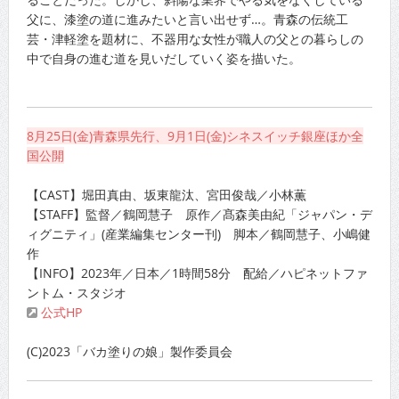
父に、漆塗の道に進みたいと言い出せず…。青森の伝統工
芸・津軽塗を題材に、不器用な女性が職人の父との暮らしの
中で自身の進む道を見いだしていく姿を描いた。
8月25日(金)青森県先行、9月1日(金)シネスイッチ銀座ほか全
国公開
【CAST】堀田真由、坂東龍汰、宮田俊哉／小林薫
【STAFF】監督／鶴岡慧子 原作／髙森美由紀「ジャパン・デ
ィグニティ」(産業編集センター刊) 脚本／鶴岡慧子、小嶋健
作
【INFO】2023年／日本／1時間58分 配給／ハピネットファ
ントム・スタジオ
公式HP
(C)2023「バカ塗りの娘」製作委員会