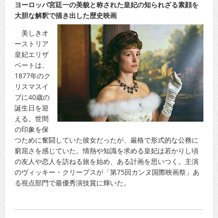
ヨーロッパ宮廷一の美貌と称された皇妃の知られざる素顔を
大胆な解釈で描き出した歴史映画
美しきオ
ーストリア
皇妃エリザ
ベートは、
1877年のク
リスマスイ
ブに40歳の
誕生日を迎
える。世間
の印象を保
つために奮闘していた彼女だったが、厳格で形式的な公務に
窮屈さを感じていた。情熱や知識を求める皇妃は若かりし頃
の友人や恋人を訪ねる旅を始め、ある計画を思いつく。主演
のヴィッキー・クリープスが「第75回カンヌ国際映画祭」あ
る視点部門で最優秀演技賞に輝いた。