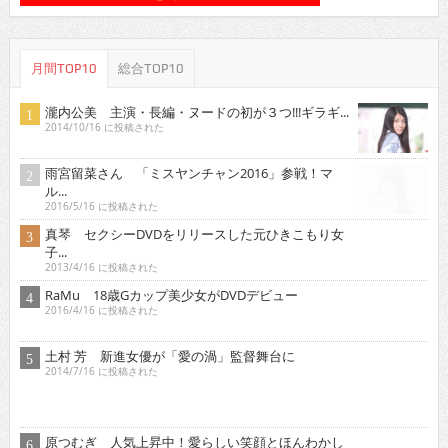
土村 芳 新進女優が「愛の渦」監督舞台に
2014/7/16 に投稿された
原つむぎ 人気上昇中！愛らしい笑顔とほんわかし
た雰...
2021/3/16 に投稿された
稀見理都 乳首残像に触手・アヘ顔・「らめぇ」……
エ...
2018/3/16 に投稿された
琴子 迫力バストを引っさげイメージデビュー！
2015/10/16 に投稿された
倉沢しえり ふんわり笑顔＆くびれボディを武器に
グラ...
2021/2/16 に投稿された
行平あい佳 初主演で大胆な体当たり艶技を…
2018/9/15 に投稿された
オススメインタビュー