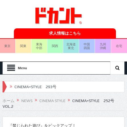
求人情報はこちら
東海
北海道
中国
九州
東京
関東
関西
在宅
中部
東北
四国
沖縄
Menu
CINEMA×STYLE 293号
CINEMA×STYLE 292号
ホーム
NEWS
CINEMA STYLE
CINEMA×STYLE 252号
VOL.2
CINEMA×STYLE 291号
CINEMA×STYLE 290号
『禁じられた遊び』をピックアップ！