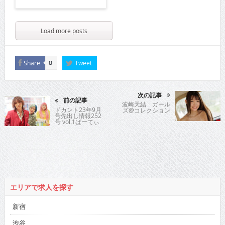
Load more posts
Share
Tweet
0
次の記事
前の記事
波崎天結 ガール
ドカント23年9月
ズ@コレクション
号先出し情報252
号 vol.1ぱーてぃ
ーちゃん
エリアで求人を探す
新宿
渋谷