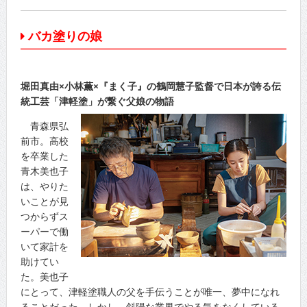
バカ塗りの娘
堀田真由×小林薫×『まく子』の鶴岡慧子監督で日本が誇る伝
統工芸「津軽塗」が繋ぐ父娘の物語
青森県弘
前市。高校
を卒業した
青木美也子
は、やりた
いことが見
つからずス
ーパーで働
いて家計を
助けてい
た。美也子
にとって、津軽塗職人の父を手伝うことが唯一、夢中になれ
ることだった。しかし、斜陽な業界でやる気をなくしている