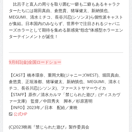
比呂子と直人の周りを取り囲む一癖も二癖もあるキャラク
ターたちには堀田真由、倉悠貴、猪塚健太、新納慎也、
MEGUMI、清水ミチコ、長谷川忍(シソンヌ)ら個性派キャスト
が集結。日本国内のみならず、世界中で注目されるジャパニ
ーズホラーとして期待を集める新感覚“怨念”体感型ホラーエン
ターテインメントが誕生！
9月8日(金)全国ロードショー
【CAST】橋本環奈、重岡大毅(ジャニーズWEST)、堀田真由、
倉悠貴、正垣湊都、猪塚健太、新納慎也、MEGUMI、清水ミ
チコ、長谷川忍(シソンヌ)、ファーストサマーウイカ
【STAFF】原作／清水カルマ「禁じられた遊び」(ディスカヴ
ァー文庫) 監督／中田秀夫 脚本／杉原憲明
【INFO】2023年／日本 配給／東映
公式HP
(C)2023映画『禁じられた遊び』製作委員会