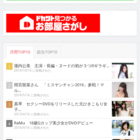
月間TOP10
総合TOP10
瀧内公美 主演・長編・ヌードの初が３つ!!!ギラギ...
2014/10/16 に投稿された
雨宮留菜さん 「ミスヤンチャン2016」参戦！マ
ル...
2016/5/16 に投稿された
真琴 セクシーDVDをリリースした元ひきこもり女
子...
2013/4/16 に投稿された
RaMu 18歳Gカップ美少女がDVDデビュー
2016/4/16 に投稿された