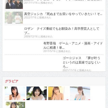
2017/11/16 に投稿された
真空ジェシカ 『死ぬまでお笑いをやっていきたい！そ...
2022/7/16 に投稿された
ロザン クイズ番組でもお馴染み！高学歴芸人として
ブ...
2009/12/16 に投稿された
有野晋哉 ゲーム・アニメ・漫画・アイドルに精通！
単...
2017/5/16 に投稿された
ゴー☆ジャス 『夢が叶うというのは直線ではなくい
ろ...
2021/11/16 に投稿された
グラビア