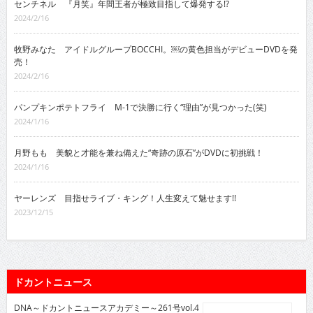
センチネル 『月笑』年間王者が極致目指して爆発する!?
2024/2/16
牧野みなた アイドルグループBOCCHI。￼の黄色担当がデビューDVDを発
売！
2024/2/16
パンプキンポテトフライ M-1で決勝に行く“理由”が見つかった(笑)
2024/1/16
月野もも 美貌と才能を兼ね備えた“奇跡の原石”がDVDに初挑戦！
2024/1/16
ヤーレンズ 目指せライブ・キング！人生変えて魅せます!!
2023/12/15
ドカントニュース
DNA～ドカントニュースアカデミー～261号vol.4