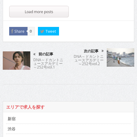
Load more posts
Share
Tweet
0
次の記事
前の記事
DNA～ドカントニ
DNA～ドカントニ
ュースアカデミー
ュースアカデミー
～252号vol.2
～252号vol.1
エリアで求人を探す
新宿
渋谷