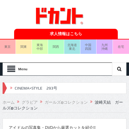
求人情報はこちら
東海
北海道
中国
九州
東京
関東
関西
在宅
中部
東北
四国
沖縄
Menu
CINEMA×STYLE 293号
CINEMA×STYLE 292号
ホーム
グラビア
ガールズ@コレクション
波崎天結 ガー
ルズ@コレクション
CINEMA×STYLE 291号
CINEMA×STYLE 290号
アイドルの写真集・DVDから厳選カットを紹介!!