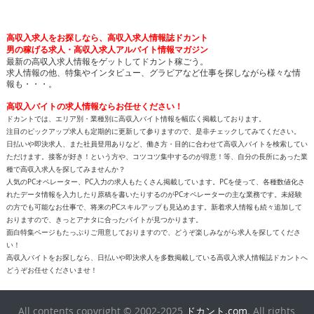
高収入求人をお探しなら、高収入求人情報誌ドカント
男の稼げる求人・高収入求人アルバイト情報マガジン
最新の高収入求人情報をゲットしてドカント稼ごう。
求人情報の他、特集やインタビュー、グラビアなど仕事を探しながら様々な情
報も・・・。
高収入バイトの求人情報ならお任せください！
ドカントでは、エリア別・業種別に高収入バイト情報を幅広く掲載しております。
注目のピックアップ求人も定期的に更新して参りますので、是非チェックしてみてください。
日払いや即決求人、また社員登用ありなど、働き方・目的に合わせて高収入バイトを検索してい
ただけます。接客が好き！という方や、コツコツ集中するのが得意！等、自分の長所にあった業
種で高収入求人を探してみませんか？
人気のPCオペレーター、PC入力の求人もたくさん掲載しています。PCを使って、各種数値化さ
れたデータ情報を入力したり原稿を書いたりするのがPCオペレーターの主な業務です。未経験
の方でも可能なお仕事で、将来のPCスキルアップも見込めます。新着求人情報も続々追加して
おりますので、きっとアナタに合ったバイトが見つかります。
面白特集ページもたっぷりご用意しておりますので、どうぞ楽しみながら求人を探してくださ
い！
高収入バイトをお探しなら、日払いや即決求人を多数掲載している高収入求人情報誌ドカントへ
どうぞお任せくださいませ！
All contents copyright © 2002-2025
ドカント.com
. All rights