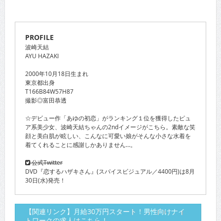
PROFILE
波崎天結
AYU HAZAKI
2000年10月18日生まれ
東京都出身
T166B84W57H87
撮影◎富田恭透
☆デビュー作「あゆの初恋」がランキング１位を獲得したピュ
ア系美少女、波崎天結ちゃんの2ndイメージがこちら。素敵な笑
顔と美白肌が眩しい、こんなに可愛い娘がそんな小さな水着を
着てくれることに感謝しかありません…。
公式Twitter
DVD『恋するハザキさん』(スパイスビジュアル／4400円)は8月
30日(水)発売！
【関連リンク】月給30万円スタート！男性向けナイ
トワークの求人はこちら！