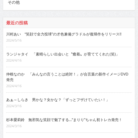
その他
最近の投稿
川村あい “笑顔で全力投球”の才色兼備グラドルが復帰作をリリース!!
2024/5/16
ランジャタイ 「素晴らしい出会いと〝癒着〟が育ててくれた(笑)」
2024/4/16
仲根なのか 「みんなの言うことは絶対！」が合言葉の新作イメージDVD
発売
2024/4/16
あぁ～しらき 男かな？女かな？「ずっとフザけていたい！」
2024/3/16
杉本愛莉鈴 無邪気な笑顔で魅了する…“まりり”ちゃん初トレカ発売！
2024/3/16