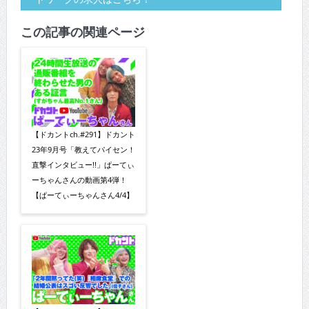
この記事の関連ページ
【ドカントch.#291】ドカント
23年9月号「教えてパイセン！
直撃インタビュー!!」ぱーてぃ
ーちゃんさんの動画第4弾！
【ぱーてぃーちゃんさん4/4】