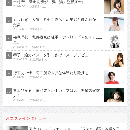
土村 芳 新進女優が「愛の渦」監督舞台に
2014/7/16 に投稿された
原つむぎ 人気上昇中！愛らしい笑顔とほんわかし
た雰...
2021/3/16 に投稿された
稀見理都 乳首残像に触手・アヘ顔・「らめぇ」……
エ...
2018/3/16 に投稿された
琴子 迫力バストを引っさげイメージデビュー！
2015/10/16 に投稿された
行平あい佳 初主演で大胆な体当たり艶技を…
2018/9/15 に投稿された
青山ひかる 童顔柔らかＩカップは天下無敵の破壊
力！...
2015/2/16 に投稿された
オススメインタビュー
東京03 シチュエーション・ドラマに出演！苦境を乗...