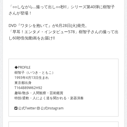
「○○しながら…撮って出し○○秒!!」シリーズ第40弾に樹智子
さんが登場！
DVD『ワタシを抱いて』が6月28日(火)発売。
「早耳！エンタメ・インタビュー578」樹智子さんの撮って出
し60秒告知動画をお届け!!
◆PROFILE
樹智子（いつき・ともこ）
1993年4月13日生まれ
東京都出身
T164B89W62H92
趣味/散歩・人間観察・芸術鑑賞
特技/柔軟・人によく道を聞かれる・楽器演奏
公式Twitter
公式Instagram