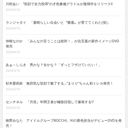
川村あい “笑顔で全力投球”の才色兼備グラドルが復帰作をリリース!!
2024/5/16
ランジャタイ 「素晴らしい出会いと〝癒着〟が育ててくれた(笑)」
2024/4/16
仲根なのか 「みんなの言うことは絶対！」が合言葉の新作イメージDVD
発売
2024/4/16
あぁ～しらき 男かな？女かな？「ずっとフザけていたい！」
2024/3/16
杉本愛莉鈴 無邪気な笑顔で魅了する…“まりり”ちゃん初トレカ発売！
2024/3/16
センチネル 『月笑』年間王者が極致目指して爆発する!?
2024/2/16
牧野みなた アイドルグループBOCCHI。￼の黄色担当がデビューDVDを発
売！