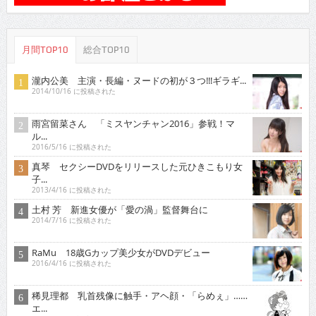
月間TOP10
総合TOP10
瀧内公美 主演・長編・ヌードの初が３つ!!!ギラギ...
2014/10/16 に投稿された
雨宮留菜さん 「ミスヤンチャン2016」参戦！マ
ル...
2016/5/16 に投稿された
真琴 セクシーDVDをリリースした元ひきこもり女
子...
2013/4/16 に投稿された
土村 芳 新進女優が「愛の渦」監督舞台に
2014/7/16 に投稿された
RaMu 18歳Gカップ美少女がDVDデビュー
2016/4/16 に投稿された
稀見理都 乳首残像に触手・アヘ顔・「らめぇ」……
エ...