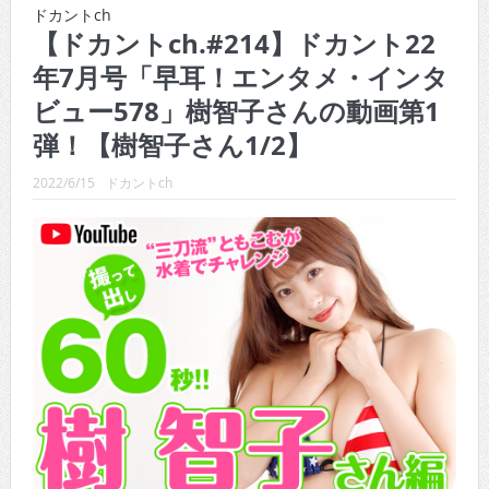
CINEMA×STYLE 289号
ドカントch
【ドカントch.#214】ドカント22
CINEMA×STYLE 288号
年7月号「早耳！エンタメ・インタ
CINEMA×STYLE 287号
ビュー578」樹智子さんの動画第1
CINEMA×STYLE 286号
弾！【樹智子さん1/2】
CINEMA×STYLE 285号
2022/6/15
ドカントch
CINEMA×STYLE 294号