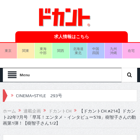
求人情報はこちら
東海
北海道
中国
九州
東京
関東
関西
在宅
中部
東北
四国
沖縄
Menu
CINEMA×STYLE 293号
CINEMA×STYLE 292号
ホーム
連載企画
ドカントCH
【ドカントCH.#214】ドカン
ト22年7月号「早耳！エンタメ・インタビュー578」樹智子さんの動
CINEMA×STYLE 291号
画第1弾！【樹智子さん1/2】
CINEMA×STYLE 290号