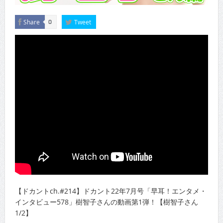
Share
Tweet
0
【ドカントch.#214】ドカント22年7月号「早耳！エンタメ・
インタビュー578」樹智子さんの動画第1弾！【樹智子さん
1/2】