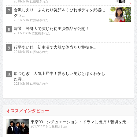
2018/3/16 に投稿された
倉沢しえり ふんわり笑顔＆くびれボディを武器に
グラ...
2021/2/16 に投稿された
深琴 等身大で演じた初主演作品が公開！
2017/11/16 に投稿された
行平あい佳 初主演で大胆な体当たり艶技を…
2018/9/15 に投稿された
原つむぎ 人気上昇中！愛らしい笑顔とほんわかし
た雰...
2021/3/16 に投稿された
オススメインタビュー
東京03 シチュエーション・ドラマに出演！苦境を乗...
2017/11/16 に投稿された
真空ジェシカ 『死ぬまでお笑いをやっていきたい！そ...
2022/7/16 に投稿された