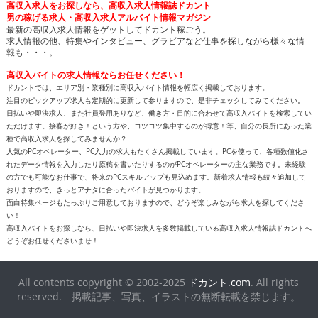
求人情報の他、特集やインタビュー、グラビアなど仕事を探しながら様々な情
報も・・・。
高収入バイトの求人情報ならお任せください！
ドカントでは、エリア別・業種別に高収入バイト情報を幅広く掲載しております。
注目のピックアップ求人も定期的に更新して参りますので、是非チェックしてみてください。
日払いや即決求人、また社員登用ありなど、働き方・目的に合わせて高収入バイトを検索してい
ただけます。接客が好き！という方や、コツコツ集中するのが得意！等、自分の長所にあった業
種で高収入求人を探してみませんか？
人気のPCオペレーター、PC入力の求人もたくさん掲載しています。PCを使って、各種数値化さ
れたデータ情報を入力したり原稿を書いたりするのがPCオペレーターの主な業務です。未経験
の方でも可能なお仕事で、将来のPCスキルアップも見込めます。新着求人情報も続々追加して
おりますので、きっとアナタに合ったバイトが見つかります。
面白特集ページもたっぷりご用意しておりますので、どうぞ楽しみながら求人を探してくださ
い！
高収入バイトをお探しなら、日払いや即決求人を多数掲載している高収入求人情報誌ドカントへ
どうぞお任せくださいませ！
All contents copyright © 2002-2025
ドカント.com
. All rights
reserved. 掲載記事、写真、イラストの無断転載を禁じます。