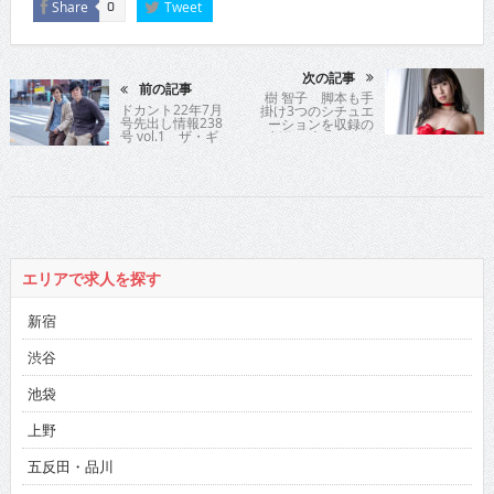
Share
Tweet
0
次の記事
前の記事
樹 智子 脚本も手
ドカント22年7月
掛け3つのシチュエ
号先出し情報238
ーションを収録の
号 vol.1 ザ・ギ
新作3rd DVDが発
ースさん
売
エリアで求人を探す
新宿
渋谷
池袋
上野
五反田・品川