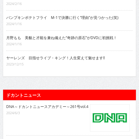
2024/2/16
パンプキンポテトフライ M-1で決勝に行く“理由”が見つかった(笑)
2024/1/16
月野もも 美貌と才能を兼ね備えた“奇跡の原石”がDVDに初挑戦！
2024/1/16
ヤーレンズ 目指せライブ・キング！人生変えて魅せます!!
2023/12/15
ドカントニュース
DNA～ドカントニュースアカデミー～261号vol.4
2024/6/3