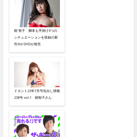
樹 智子 脚本も手掛け3つの
シチュエーションを収録の新
作3rd DVDが発売
ドカント22年7月号先出し情報
238号 vol.1 樹智子さん