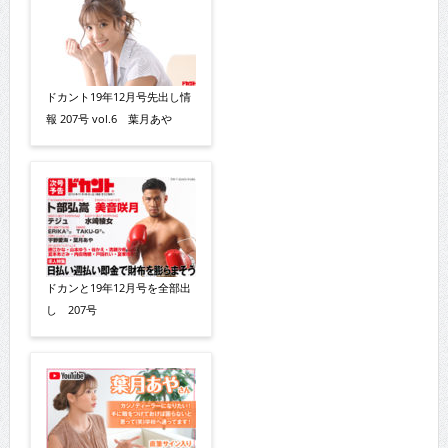
ドカント19年12月号先出し情
報 207号 vol.6 葉月あや
ドカンと19年12月号を全部出
し 207号