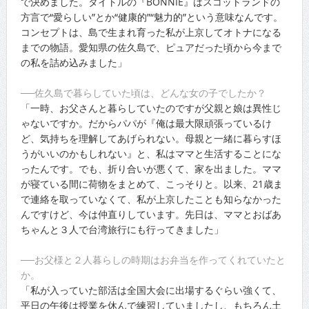
で決めました。タイトルの『BONNIE』はスコットランドの
方言で“愛らしい”とか“健康的”“魅力的”という意味なんです。
コンセプトは、島で生まれ育った私が上京してオトナになる
までの物語。愛知県の佐久島で、ピュアだった頃から今まで
の私を詰め込みました」
──佐久島で暮らしていた頃は、どんな女の子でしたか？
「一時、お父さんと暮らしていたのですが父親と娘は異性じ
ゃないですか。だからパパが『俺は最大限頑張っているけ
ど、気持ちを理解してあげられない。母親と一緒に暮らすほ
うがいいのかもしれない』と、私はママと生活することにな
ったんです。でも、折り合いが悪くて、家を出ました。ママ
が寝ている間に荷物をまとめて、こっそりと。以来、21歳ま
で連絡を取っていなくて、私が上京したことも知らなかった
んですけど、今は仲直りしています。先日は、ママとおばあ
ちゃんと３人で台湾旅行にも行ってきました」
──お父様と２人暮らしの時期はお弁当を作ってくれていたと
か。
「私が入っていた部活は全国大会に出場するぐらい強くて、
平日の午後は授業を休んで練習していましたし、もちろん土