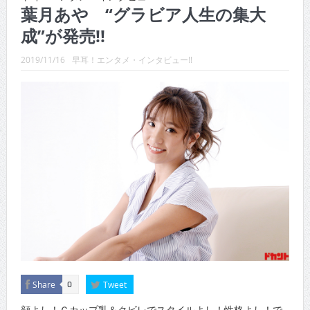
CINEMA×STYLE 289号
葉月あや “グラビア人生の集大
成”が発売!!
CINEMA×STYLE 288号
CINEMA×STYLE 287号
2019/11/16
早耳！エンタメ・インタビュー!!
CINEMA×STYLE 286号
CINEMA×STYLE 285号
CINEMA×STYLE 294号
Share
Tweet
0
顔よし！Ｇカップ乳＆クビレでスタイルよし！性格よし！で