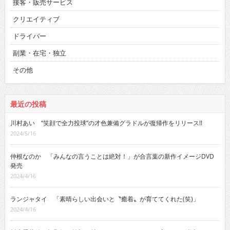
接客・販売サービス
クリエイティブ
ドライバー
副業・在宅・独立
その他
最近の投稿
川村あい “笑顔で全力投球”の才色兼備グラドルが復帰作をリリース!!
2024/5/16
仲根なのか 「みんなの言うことは絶対！」が合言葉の新作イメージDVD
発売
2024/4/16
ランジャタイ 「素晴らしい出会いと〝癒着〟が育ててくれた(笑)」
2024/4/16