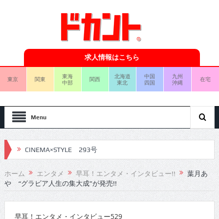
求人情報はこちら
東海
北海道
中国
九州
東京
関東
関西
在宅
中部
東北
四国
沖縄
Menu
CINEMA×STYLE 293号
CINEMA×STYLE 292号
ホーム
エンタメ
早耳！エンタメ・インタビュー!!
葉月あ
や “グラビア人生の集大成”が発売!!
CINEMA×STYLE 291号
CINEMA×STYLE 290号
早耳！エンタメ・インタビュー529