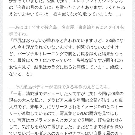
かかっていました。公園で独り、エレファントカシマシさん
の『今宵の月のように』を歌ったこともあります。♪くだらね
えとつぶやいて～♪と、石を蹴りながら歌っていました……」
──あはは！ですが佐久島、名古屋、東京編ともにスタイル抜
群ですね。
「巨乳はおっぱいが垂れると言われていますけど、28歳にな
った今も形が崩れていないんです。頻繁ではないんですけ
ど、パーソナルトレーニングで胸とお尻を鍛えた結果かなっ
て。最近はサウナにハマッていて、失礼な話ですが同年代の
女性を見て、結果はカラダに出ると痛感しています。継続し
ないと、と」
──その絶品ボディーが堪能できる本作の見どころを。
「一応、清純派でデビューしたんですが（笑）今回は28歳の
現在の大人な私と、グラビア人生５年間の全部が詰まった集
大成です。来年２月にリリースされるイメージDVDとストー
リーが連動しているので、写真集とDVDの両方を見てほし
い。写真はカメラマンさんとカフェで５時間、打ち合わせを
して、気持ちを込めて選びました。まだどこまで隠すか決め
ていないポールダンスのカットやナマっぽい自撮り風のカッ