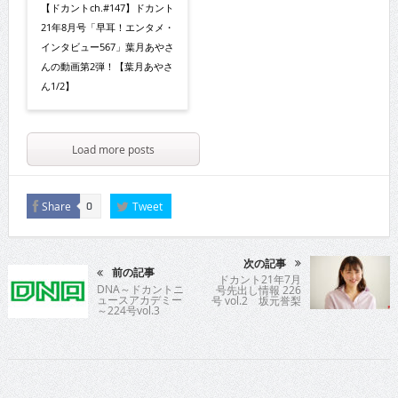
【ドカントch.#147】ドカント
21年8月号「早耳！エンタメ・
インタビュー567」葉月あやさ
んの動画第2弾！【葉月あやさ
ん1/2】
Load more posts
Share
Tweet
0
次の記事
前の記事
ドカント21年7月
DNA～ドカントニ
号先出し情報 226
ュースアカデミー
号 vol.2 坂元誉梨
～224号vol.3
さん