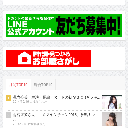
月間TOP10
総合TOP10
瀧内公美 主演・長編・ヌードの初が３つ!!!ギラギ...
2014/10/16 に投稿された
雨宮留菜さん 「ミスヤンチャン2016」参戦！マ
ル...
2016/5/16 に投稿された