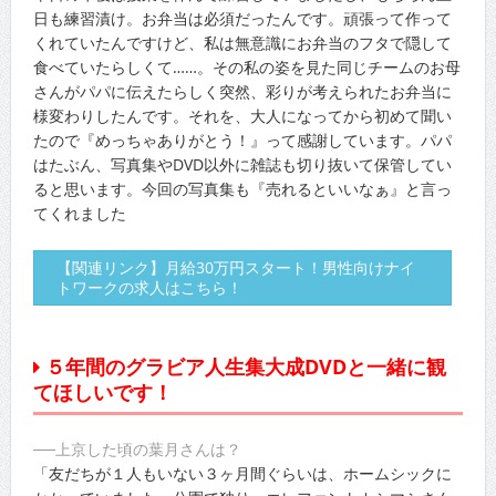
日も練習漬け。お弁当は必須だったんです。頑張って作って
くれていたんですけど、私は無意識にお弁当のフタで隠して
食べていたらしくて……。その私の姿を見た同じチームのお母
さんがパパに伝えたらしく突然、彩りが考えられたお弁当に
様変わりしたんです。それを、大人になってから初めて聞い
たので『めっちゃありがとう！』って感謝しています。パパ
はたぶん、写真集やDVD以外に雑誌も切り抜いて保管してい
ると思います。今回の写真集も『売れるといいなぁ』と言っ
てくれました
【関連リンク】月給30万円スタート！男性向けナイ
トワークの求人はこちら！
５年間のグラビア人生集大成DVDと一緒に観
てほしいです！
──上京した頃の葉月さんは？
「友だちが１人もいない３ヶ月間ぐらいは、ホームシックに