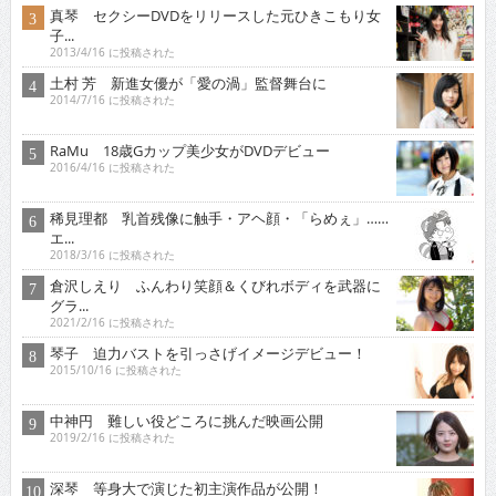
真琴 セクシーDVDをリリースした元ひきこもり女
子...
2013/4/16 に投稿された
土村 芳 新進女優が「愛の渦」監督舞台に
2014/7/16 に投稿された
RaMu 18歳Gカップ美少女がDVDデビュー
2016/4/16 に投稿された
稀見理都 乳首残像に触手・アヘ顔・「らめぇ」……
エ...
2018/3/16 に投稿された
倉沢しえり ふんわり笑顔＆くびれボディを武器に
グラ...
2021/2/16 に投稿された
琴子 迫力バストを引っさげイメージデビュー！
2015/10/16 に投稿された
中神円 難しい役どころに挑んだ映画公開
2019/2/16 に投稿された
深琴 等身大で演じた初主演作品が公開！