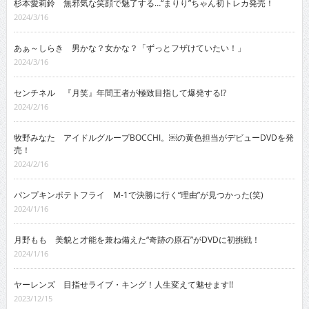
杉本愛莉鈴 無邪気な笑顔で魅了する…“まりり”ちゃん初トレカ発売！
2024/3/16
あぁ～しらき 男かな？女かな？「ずっとフザけていたい！」
2024/3/16
センチネル 『月笑』年間王者が極致目指して爆発する!?
2024/2/16
牧野みなた アイドルグループBOCCHI。￼の黄色担当がデビューDVDを発
売！
2024/2/16
パンプキンポテトフライ M-1で決勝に行く“理由”が見つかった(笑)
2024/1/16
月野もも 美貌と才能を兼ね備えた“奇跡の原石”がDVDに初挑戦！
2024/1/16
ヤーレンズ 目指せライブ・キング！人生変えて魅せます!!
2023/12/15