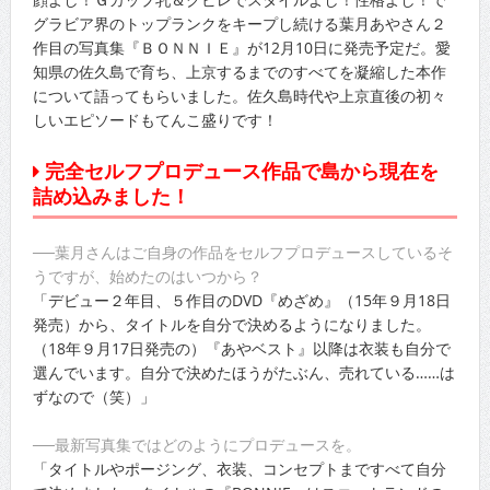
グラビア界のトップランクをキープし続ける葉月あやさん２
作目の写真集『ＢＯＮＮＩＥ』が12月10日に発売予定だ。愛
知県の佐久島で育ち、上京するまでのすべてを凝縮した本作
について語ってもらいました。佐久島時代や上京直後の初々
しいエピソードもてんこ盛りです！
完全セルフプロデュース作品で島から現在を
詰め込みました！
──葉月さんはご自身の作品をセルフプロデュースしているそ
うですが、始めたのはいつから？
「デビュー２年目、５作目のDVD『めざめ』（15年９月18日
発売）から、タイトルを自分で決めるようになりました。
（18年９月17日発売の）『あやベスト』以降は衣装も自分で
選んでいます。自分で決めたほうがたぶん、売れている……は
ずなので（笑）」
──最新写真集ではどのようにプロデュースを。
「タイトルやポージング、衣装、コンセプトまですべて自分