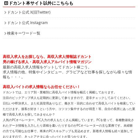
ドカント本サイト以外にこちらも
ドカント公式 X(旧Twitter)
ドカント公式 Instagram
検索キーワード一覧
高収入求人をお探しなら、高収入求人情報誌ドカント
男の稼げる求人・高収入求人アルバイト情報マガジン
最新の高収入求人情報をゲットしてドカント稼ごう。
求人情報の他、特集やインタビュー、グラビアなど仕事を探しながら様々な情
報も・・・。
高収入バイトの求人情報ならお任せください！
ドカントでは、エリア別・業種別に高収入バイト情報を幅広く掲載しております。
注目のピックアップ求人も定期的に更新して参りますので、是非チェックしてみてください。
日払いや即決求人、また社員登用ありなど、働き方・目的に合わせて高収入バイトを検索してい
ただけます。接客が好き！という方や、コツコツ集中するのが得意！等、自分の長所にあった業
種で高収入求人を探してみませんか？
人気のPCオペレーター、PC入力の求人もたくさん掲載しています。PCを使って、各種数値化さ
れたデータ情報を入力したり原稿を書いたりするのがPCオペレーターの主な業務です。未経験
の方でも可能なお仕事で、将来のPCスキルアップも見込めます。新着求人情報も続々追加して
おりますので、きっとアナタに合ったバイトが見つかります。