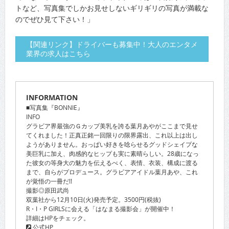
トなど、写真集でしかお見せしないギリギリの写真が満載な
のでぜひ見て下さい！」
【関連リンク】ドライバーも募集中！大人のエンタメ
業界の求人はこちら
INFORMATION
■写真集『BONNIE』
INFO
グラビア界最強のＧカップ美乳を誇る葉月あやがここまで見せ
てくれました！正真正銘一回限りの限界露出、これ以上は出し
ようがありません。おっぱい好きを唸らせるグッドシェイプな
美巨乳に加え、肉感的なヒップも実に素晴らしい。28歳になっ
た彼女の等身大の魅力を伝えるべく、表情、衣装、構成に渡る
まで、自らがプロデュース。グラビアアイドル葉月あや、これ
が覚悟の一冊だ!!
撮影◎原田武尚
双葉社から12月10日(火)発売予定。3500円(税抜)
R・I・P GIRLSに会える「はなまる撮影会」が開催中！
詳細はHPをチェック。
公式HP