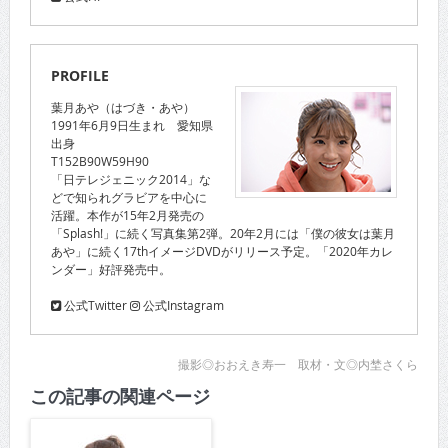
PROFILE
葉月あや（はづき・あや）
1991年6月9日生まれ 愛知県
出身
T152B90W59H90
「日テレジェニック2014」な
どで知られグラビアを中心に
活躍。本作が15年2月発売の
「Splash!」に続く写真集第2弾。20年2月には「僕の彼女は葉月
あや」に続く17thイメージDVDがリリース予定。「2020年カレ
ンダー」好評発売中。
公式Twitter
公式Instagram
撮影◎おおえき寿一 取材・文◎内埜さくら
この記事の関連ページ