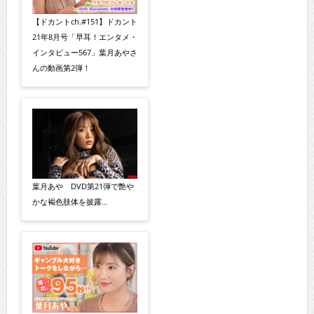
【ドカントch.#151】ドカント
21年8月号「早耳！エンタメ・
インタビュー567」葉月あやさ
んの動画第2弾！
葉月あや DVD第21弾で艶や
かな褐色肢体を披露…