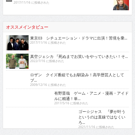
2017/11/16 に投稿された
オススメインタビュー
東京03 シチュエーション・ドラマに出演！苦境を乗...
2017/11/16 に投稿された
真空ジェシカ 『死ぬまでお笑いをやっていきたい！そ...
2022/7/16 に投稿された
ロザン クイズ番組でもお馴染み！高学歴芸人として
ブ...
2009/12/16 に投稿された
有野晋哉 ゲーム・アニメ・漫画・アイドルに精通！
単...
2017/5/16 に投稿された
ゴー☆ジャス 『夢が叶うというのは直線ではなくい
ろ...
2021/11/16 に投稿された