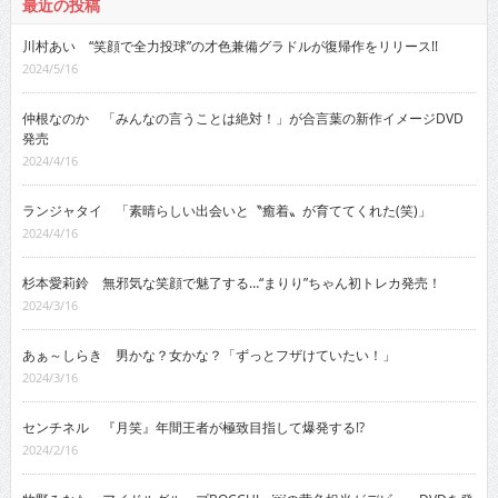
最近の投稿
川村あい “笑顔で全力投球”の才色兼備グラドルが復帰作をリリース!!
2024/5/16
仲根なのか 「みんなの言うことは絶対！」が合言葉の新作イメージDVD
発売
2024/4/16
ランジャタイ 「素晴らしい出会いと〝癒着〟が育ててくれた(笑)」
2024/4/16
杉本愛莉鈴 無邪気な笑顔で魅了する…“まりり”ちゃん初トレカ発売！
2024/3/16
あぁ～しらき 男かな？女かな？「ずっとフザけていたい！」
2024/3/16
センチネル 『月笑』年間王者が極致目指して爆発する!?
2024/2/16