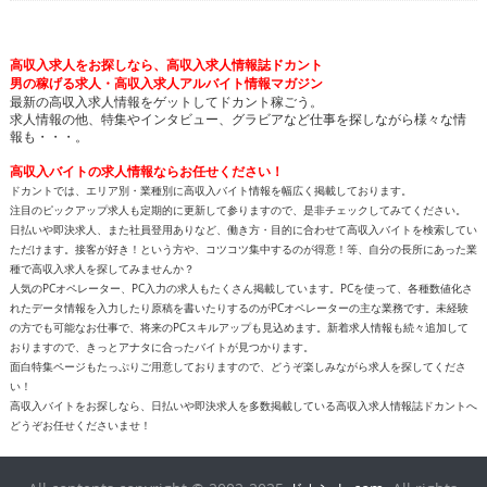
男の稼げる求人・高収入求人アルバイト情報マガジン
最新の高収入求人情報をゲットしてドカント稼ごう。
求人情報の他、特集やインタビュー、グラビアなど仕事を探しながら様々な情
報も・・・。
高収入バイトの求人情報ならお任せください！
ドカントでは、エリア別・業種別に高収入バイト情報を幅広く掲載しております。
注目のピックアップ求人も定期的に更新して参りますので、是非チェックしてみてください。
日払いや即決求人、また社員登用ありなど、働き方・目的に合わせて高収入バイトを検索してい
ただけます。接客が好き！という方や、コツコツ集中するのが得意！等、自分の長所にあった業
種で高収入求人を探してみませんか？
人気のPCオペレーター、PC入力の求人もたくさん掲載しています。PCを使って、各種数値化さ
れたデータ情報を入力したり原稿を書いたりするのがPCオペレーターの主な業務です。未経験
の方でも可能なお仕事で、将来のPCスキルアップも見込めます。新着求人情報も続々追加して
おりますので、きっとアナタに合ったバイトが見つかります。
面白特集ページもたっぷりご用意しておりますので、どうぞ楽しみながら求人を探してくださ
い！
高収入バイトをお探しなら、日払いや即決求人を多数掲載している高収入求人情報誌ドカントへ
どうぞお任せくださいませ！
All contents copyright © 2002-2025
ドカント.com
. All rights
reserved. 掲載記事、写真、イラストの無断転載を禁じます。