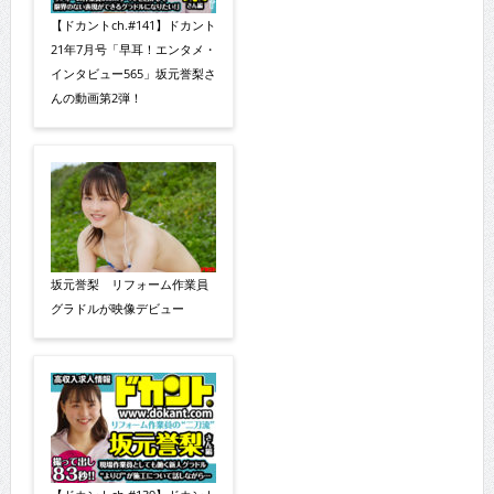
【ドカントch.#141】ドカント
21年7月号「早耳！エンタメ・
インタビュー565」坂元誉梨さ
んの動画第2弾！
坂元誉梨 リフォーム作業員
グラドルが映像デビュー