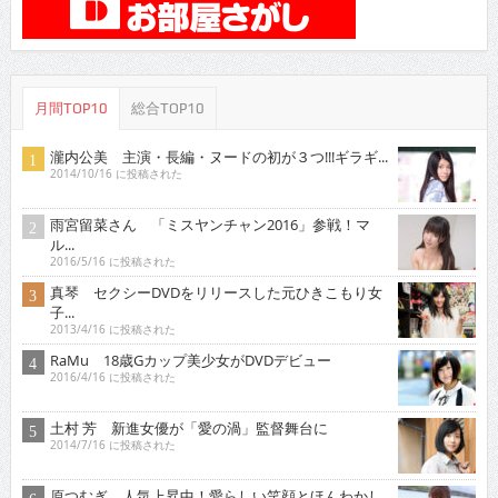
月間TOP10
総合TOP10
瀧内公美 主演・長編・ヌードの初が３つ!!!ギラギ...
2014/10/16 に投稿された
雨宮留菜さん 「ミスヤンチャン2016」参戦！マ
ル...
2016/5/16 に投稿された
真琴 セクシーDVDをリリースした元ひきこもり女
子...
2013/4/16 に投稿された
RaMu 18歳Gカップ美少女がDVDデビュー
2016/4/16 に投稿された
土村 芳 新進女優が「愛の渦」監督舞台に
2014/7/16 に投稿された
原つむぎ 人気上昇中！愛らしい笑顔とほんわかし