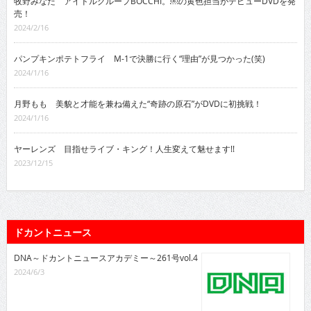
牧野みなた アイドルグループBOCCHI。￼の黄色担当がデビューDVDを発
売！
2024/2/16
パンプキンポテトフライ M-1で決勝に行く“理由”が見つかった(笑)
2024/1/16
月野もも 美貌と才能を兼ね備えた“奇跡の原石”がDVDに初挑戦！
2024/1/16
ヤーレンズ 目指せライブ・キング！人生変えて魅せます!!
2023/12/15
ドカントニュース
DNA～ドカントニュースアカデミー～261号vol.4
2024/6/3