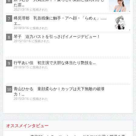
た雰...
2021/3/16 に投稿された
稀見理都 乳首残像に触手・アヘ顔・「らめぇ」……
エ...
2018/3/16 に投稿された
琴子 迫力バストを引っさげイメージデビュー！
2015/10/16 に投稿された
行平あい佳 初主演で大胆な体当たり艶技を…
2018/9/15 に投稿された
青山ひかる 童顔柔らかＩカップは天下無敵の破壊
力！...
2015/2/16 に投稿された
オススメインタビュー
東京03 シチュエーション・ドラマに出演！苦境を乗...
2017/11/16 に投稿された
真空ジェシカ 『死ぬまでお笑いをやっていきたい！そ...