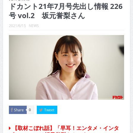
CINEMA×STYLE 289号
ドカント21年7月号先出し情報 226
号 vol.2 坂元誉梨さん
CINEMA×STYLE 288号
CINEMA×STYLE 287号
2021/6/15
NEWS
CINEMA×STYLE 286号
CINEMA×STYLE 285号
CINEMA×STYLE 294号
Share
Tweet
0
【取材こぼれ話】「早耳！エンタメ・インタ