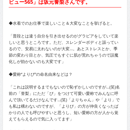
ビュー565」は坂元誉梨さんです。
◆水着でのお仕事で楽しいこと＆大変なことを挙げると。
「普段とは違う自分を引き出せるのがグラビアをしていて楽
しいと思うところです。ただ、スレンダーボディと謳ってい
るので、安易に太れないのが大変…。あとストレスとか、季
節の変わり目とか、気圧でもすぐに肌が荒れちゃうので誤魔
化しが効かないのも大変です」
◆愛称“よりぴ”の命名由来などは？
「これは説明するまでもないので恥ずかしいのですが…(笑)名
前の「誉梨」にただ「ぴ」をつけて可愛い愛称でみんなに呼
んで頂いてるだけなんです…(笑)「よりちゃん」や「より」で
も私は構わないのですが、「よりぴ」の方が仲良くなったば
かりの人でも呼びやすいと思うし、短い愛称の方が人から覚
えてもらえるので気に入ってます」