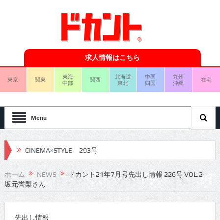
求人情報はこちら
東海
北海道
中国
九州
東京
関東
関西
在宅
中部
東北
四国
沖縄
Menu
CINEMA×STYLE 293号
CINEMA×STYLE 292号
ホーム
NEWS
ドカント21年7月号先出し情報 226号 VOL.2
坂元誉梨さん
CINEMA×STYLE 291号
CINEMA×STYLE 290号
先出し情報