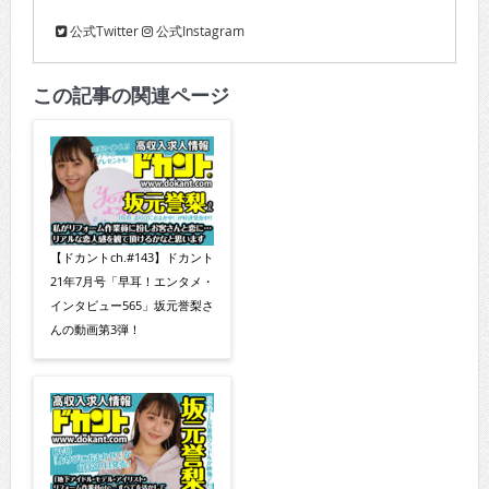
公式Twitter
公式Instagram
この記事の関連ページ
【ドカントch.#143】ドカント
21年7月号「早耳！エンタメ・
インタビュー565」坂元誉梨さ
んの動画第3弾！