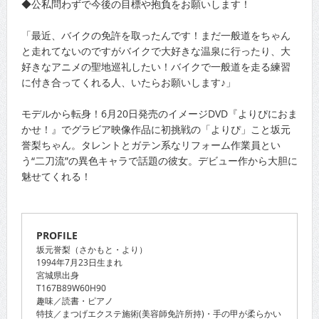
◆公私問わずで今後の目標や抱負をお願いします！
「最近、バイクの免許を取ったんです！まだ一般道をちゃん
と走れてないのですがバイクで大好きな温泉に行ったり、大
好きなアニメの聖地巡礼したい！バイクで一般道を走る練習
に付き合ってくれる人、いたらお願いします♪」
モデルから転身！6月20日発売のイメージDVD『よりぴにおま
かせ！』でグラビア映像作品に初挑戦の「よりぴ」こと坂元
誉梨ちゃん。タレントとガテン系なリフォーム作業員とい
う“二刀流”の異色キャラで話題の彼女。デビュー作から大胆に
魅せてくれる！
PROFILE
坂元誉梨（さかもと・より）
1994年7月23日生まれ
宮城県出身
T167B89W60H90
趣味／読書・ピアノ
特技／まつげエクステ施術(美容師免許所持)・手の甲が柔らかい