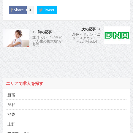
Share
Tweet
0
次の記事
前の記事
DNA～ドカントニ
葉月あや “グラビ
ュースアカデミー
ア人生の集大成”が
～224号vol.4
発売!!
エリアで求人を探す
新宿
渋谷
池袋
上野