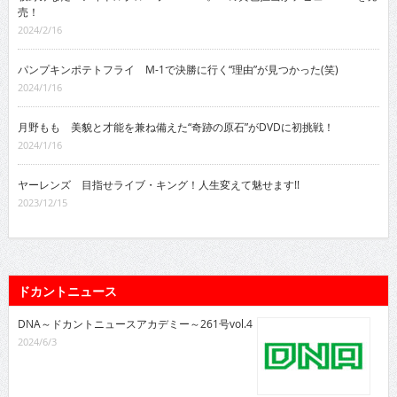
売！
2024/2/16
パンプキンポテトフライ M-1で決勝に行く“理由”が見つかった(笑)
2024/1/16
月野もも 美貌と才能を兼ね備えた“奇跡の原石”がDVDに初挑戦！
2024/1/16
ヤーレンズ 目指せライブ・キング！人生変えて魅せます!!
2023/12/15
ドカントニュース
DNA～ドカントニュースアカデミー～261号vol.4
2024/6/3