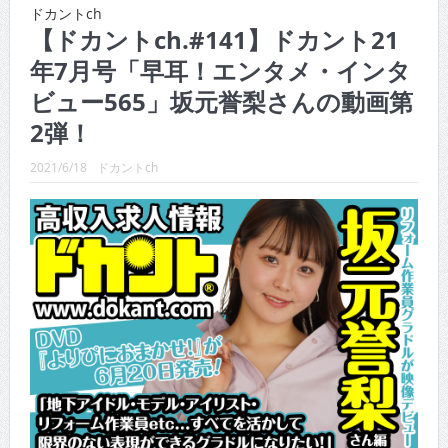
CINEMA×STYLE 289号
ドカントch
【ドカントch.#141】ドカント21
CINEMA×STYLE 288号
年7月号「早耳！エンタメ・インタ
CINEMA×STYLE 287号
ビュー565」坂元誉梨さんの動画第
CINEMA×STYLE 286号
2弾！
CINEMA×STYLE 285号
2021/6/18
ドカントch
CINEMA×STYLE 294号