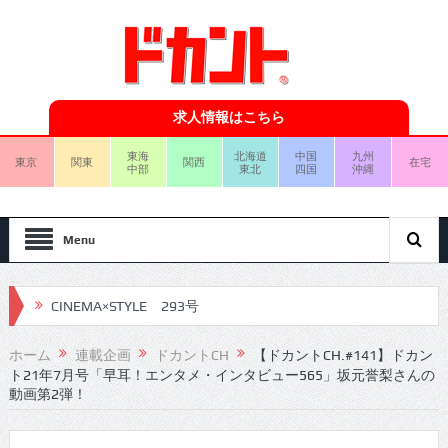
求人情報はこちら
東海
北海道
中国
九州
東京
関東
関西
在宅
中部
東北
四国
沖縄
Menu
CINEMA×STYLE 293号
CINEMA×STYLE 292号
ホーム
連載企画
ドカントCH
【ドカントCH.#141】ドカン
ト21年7月号「早耳！エンタメ・インタビュー565」坂元誉梨さんの
CINEMA×STYLE 291号
動画第2弾！
CINEMA×STYLE 290号