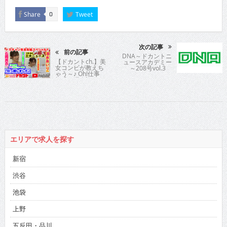
Share
Tweet
0
次の記事
前の記事
DNA～ドカントニ
【ドカントch.】美
ュースアカデミー
女コンビが教えち
～208号vol.3
ゃう～♪ Oh!仕事
極盛ッ滞在記 ～
年末年始SP 石岡
真衣さん編 清水あ
いりさん編 ～ #08
#09
エリアで求人を探す
新宿
渋谷
池袋
上野
五反田・品川