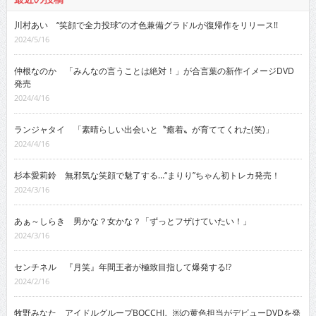
川村あい “笑顔で全力投球”の才色兼備グラドルが復帰作をリリース!!
2024/5/16
仲根なのか 「みんなの言うことは絶対！」が合言葉の新作イメージDVD
発売
2024/4/16
ランジャタイ 「素晴らしい出会いと〝癒着〟が育ててくれた(笑)」
2024/4/16
杉本愛莉鈴 無邪気な笑顔で魅了する…“まりり”ちゃん初トレカ発売！
2024/3/16
あぁ～しらき 男かな？女かな？「ずっとフザけていたい！」
2024/3/16
センチネル 『月笑』年間王者が極致目指して爆発する!?
2024/2/16
牧野みなた アイドルグループBOCCHI。￼の黄色担当がデビューDVDを発