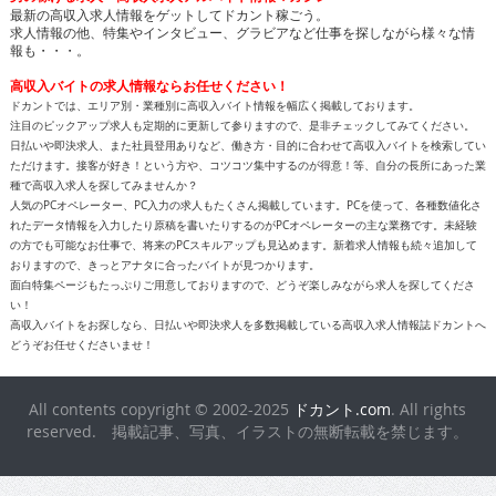
最新の高収入求人情報をゲットしてドカント稼ごう。
求人情報の他、特集やインタビュー、グラビアなど仕事を探しながら様々な情
報も・・・。
高収入バイトの求人情報ならお任せください！
ドカントでは、エリア別・業種別に高収入バイト情報を幅広く掲載しております。
注目のピックアップ求人も定期的に更新して参りますので、是非チェックしてみてください。
日払いや即決求人、また社員登用ありなど、働き方・目的に合わせて高収入バイトを検索してい
ただけます。接客が好き！という方や、コツコツ集中するのが得意！等、自分の長所にあった業
種で高収入求人を探してみませんか？
人気のPCオペレーター、PC入力の求人もたくさん掲載しています。PCを使って、各種数値化さ
れたデータ情報を入力したり原稿を書いたりするのがPCオペレーターの主な業務です。未経験
の方でも可能なお仕事で、将来のPCスキルアップも見込めます。新着求人情報も続々追加して
おりますので、きっとアナタに合ったバイトが見つかります。
面白特集ページもたっぷりご用意しておりますので、どうぞ楽しみながら求人を探してくださ
い！
高収入バイトをお探しなら、日払いや即決求人を多数掲載している高収入求人情報誌ドカントへ
どうぞお任せくださいませ！
All contents copyright © 2002-2025
ドカント.com
. All rights
reserved. 掲載記事、写真、イラストの無断転載を禁じます。