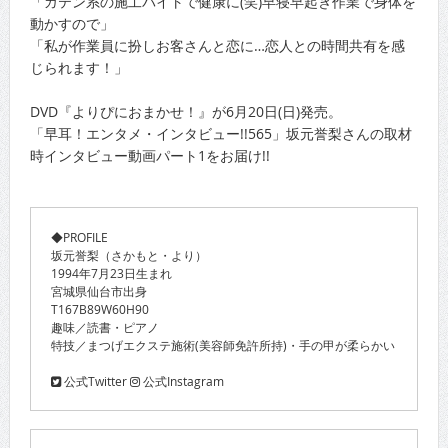
「ガテン系の施工バイトで健康に(笑)早寝早起き作業で身体を
動かすので」
「私が作業員に扮しお客さんと恋に…恋人との時間共有を感
じられます！」
DVD『よりぴにおまかせ！』が6月20日(日)発売。
「早耳！エンタメ・インタビュー!!565」坂元誉梨さんの取材
時インタビュー動画パート1をお届け!!
◆PROFILE
坂元誉梨（さかもと・より）
1994年7月23日生まれ
宮城県仙台市出身
T167B89W60H90
趣味／読書・ピアノ
特技／まつげエクステ施術(美容師免許所持)・手の甲が柔らかい
公式Twitter
公式Instagram