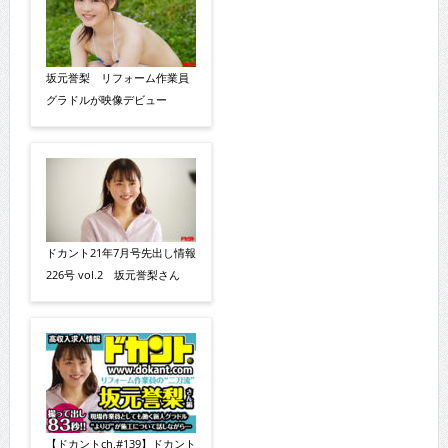
坂元誉梨 リフォーム作業員
グラドルが映像デビュー
ドカント21年7月号先出し情報
226号 vol.2 坂元誉梨さん
【ドカントch.#139】ドカント