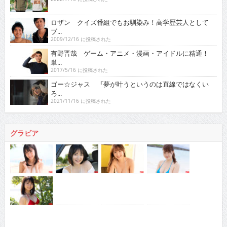
ロザン クイズ番組でもお馴染み！高学歴芸人として
ブ...
2009/12/16 に投稿された
有野晋哉 ゲーム・アニメ・漫画・アイドルに精通！
単...
2017/5/16 に投稿された
ゴー☆ジャス 『夢が叶うというのは直線ではなくい
ろ...
2021/11/16 に投稿された
グラビア