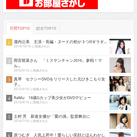
月間TOP10
総合TOP10
瀧内公美 主演・長編・ヌードの初が３つ!!!ギラギ...
2014/10/16 に投稿された
雨宮留菜さん 「ミスヤンチャン2016」参戦！マ
ル...
2016/5/16 に投稿された
真琴 セクシーDVDをリリースした元ひきこもり女
子...
2013/4/16 に投稿された
RaMu 18歳Gカップ美少女がDVDデビュー
2016/4/16 に投稿された
土村 芳 新進女優が「愛の渦」監督舞台に
2014/7/16 に投稿された
原つむぎ 人気上昇中！愛らしい笑顔とほんわかし