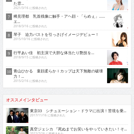
た雰...
2021/3/16 に投稿された
稀見理都 乳首残像に触手・アヘ顔・「らめぇ」……
エ...
2018/3/16 に投稿された
琴子 迫力バストを引っさげイメージデビュー！
2015/10/16 に投稿された
行平あい佳 初主演で大胆な体当たり艶技を…
2018/9/15 に投稿された
青山ひかる 童顔柔らかＩカップは天下無敵の破壊
力！...
2015/2/16 に投稿された
オススメインタビュー
東京03 シチュエーション・ドラマに出演！苦境を乗...
2017/11/16 に投稿された
真空ジェシカ 『死ぬまでお笑いをやっていきたい！そ...
2022/7/16 に投稿された