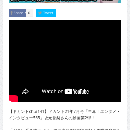
Share
Tweet
0
【ドカントch.#141】ドカント21年7月号「早耳！エンタメ・
インタビュー565」坂元誉梨さんの動画第2弾！