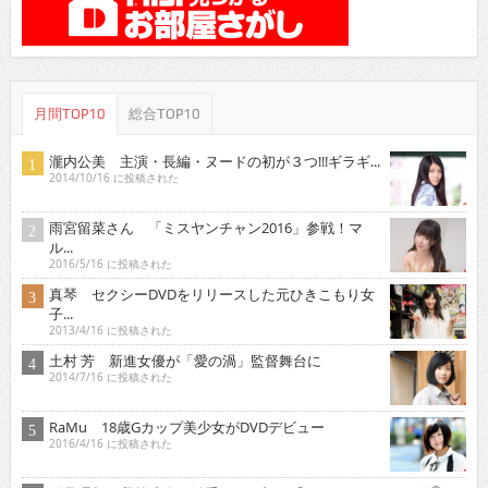
月間TOP10
総合TOP10
瀧内公美 主演・長編・ヌードの初が３つ!!!ギラギ...
2014/10/16 に投稿された
雨宮留菜さん 「ミスヤンチャン2016」参戦！マ
ル...
2016/5/16 に投稿された
真琴 セクシーDVDをリリースした元ひきこもり女
子...
2013/4/16 に投稿された
土村 芳 新進女優が「愛の渦」監督舞台に
2014/7/16 に投稿された
RaMu 18歳Gカップ美少女がDVDデビュー
2016/4/16 に投稿された