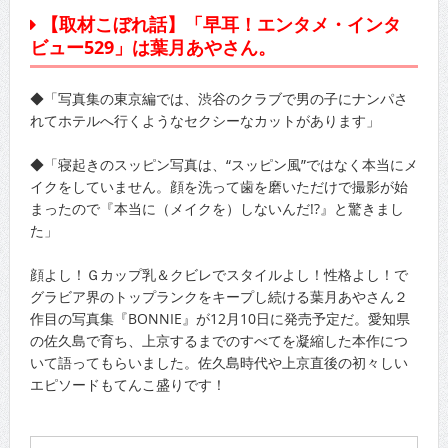
【取材こぼれ話】「早耳！エンタメ・インタ
ビュー529」は葉月あやさん。
◆「写真集の東京編では、渋谷のクラブで男の子にナンパさ
れてホテルへ行くようなセクシーなカットがあります」
◆「寝起きのスッピン写真は、“スッピン風”ではなく本当にメ
イクをしていません。顔を洗って歯を磨いただけで撮影が始
まったので『本当に（メイクを）しないんだ!?』と驚きまし
た」
顔よし！Ｇカップ乳＆クビレでスタイルよし！性格よし！で
グラビア界のトップランクをキープし続ける葉月あやさん２
作目の写真集『BONNIE』が12月10日に発売予定だ。愛知県
の佐久島で育ち、上京するまでのすべてを凝縮した本作につ
いて語ってもらいました。佐久島時代や上京直後の初々しい
エピソードもてんこ盛りです！