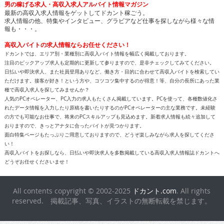
男の稼げる求人・高収入求人アルバイト情報マガジン
最新の高収入求人情報をゲットしてドカント稼ごう。
求人情報の他、特集やインタビュー、グラビアなど仕事を探しながら様々な情
報も・・・。
高収入バイトの求人情報ならお任せください！
ドカントでは、エリア別・業種別に高収入バイト情報を幅広く掲載しております。
注目のピックアップ求人も定期的に更新して参りますので、是非チェックしてみてください。
日払いや即決求人、また社員登用ありなど、働き方・目的に合わせて高収入バイトを検索してい
ただけます。接客が好き！という方や、コツコツ集中するのが得意！等、自分の長所にあった業
種で高収入求人を探してみませんか？
人気のPCオペレーター、PC入力の求人もたくさん掲載しています。PCを使って、各種数値化さ
れたデータ情報を入力したり原稿を書いたりするのがPCオペレーターの主な業務です。未経験
の方でも可能なお仕事で、将来のPCスキルアップも見込めます。新着求人情報も続々追加して
おりますので、きっとアナタに合ったバイトが見つかります。
面白特集ページもたっぷりご用意しておりますので、どうぞ楽しみながら求人を探してくださ
い！
高収入バイトをお探しなら、日払いや即決求人を多数掲載している高収入求人情報誌ドカントへ
どうぞお任せくださいませ！
All contents copyright © 2002-2025
ドカント.com
. All rights
reserved. 掲載記事、写真、イラストの無断転載を禁じます。