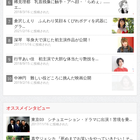
稀見理都 乳首残像に触手・アヘ顔・「らめぇ」……
エ...
2018/3/16 に投稿された
倉沢しえり ふんわり笑顔＆くびれボディを武器に
グラ...
2021/2/16 に投稿された
深琴 等身大で演じた初主演作品が公開！
2017/11/16 に投稿された
行平あい佳 初主演で大胆な体当たり艶技を…
2018/9/15 に投稿された
中神円 難しい役どころに挑んだ映画公開
2019/2/16 に投稿された
オススメインタビュー
東京03 シチュエーション・ドラマに出演！苦境を乗...
2017/11/16 に投稿された
真空ジェシカ 『死ぬまでお笑いをやっていきたい！そ...