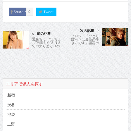
Share
Tweet
0
次の記事
前の記事
ヒロシ 「ひとり
愛森ちえ “えちえ
ぼっちは最高の生
ち”自撮りがＳＮＳ
き方です」話題の
でバズりまくりの
ソロキャンプ
ライブアイドルが
YouTuber＆芸人が
令和最大級のＧカ
最新著書に込めた
ップ神ボディを初
想い
披露！
エリアで求人を探す
新宿
渋谷
池袋
上野