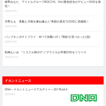
牧野みなた アイドルグループBOCCHI。￼の黄色担当がデビューDVDを発
売！
2024/2/16
月野もも 美貌と才能を兼ね備えた“奇跡の原石”がDVDに初挑戦！
2024/1/16
パンプキンポテトフライ M-1で決勝に行く“理由”が見つかった(笑)
2024/1/16
松嶋えいみ “ミラクル神ボディ”グラドルが卒業DVDをリリース
2023/12/15
ドカントニュース
DNA～ドカントニュースアカデミー～261号vol.4
2024/6/3