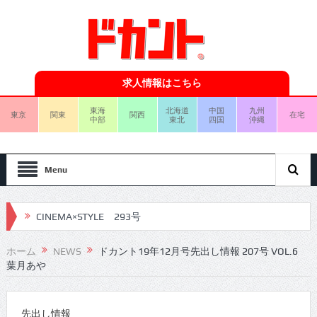
求人情報はこちら
東海
北海道
中国
九州
東京
関東
関西
在宅
中部
東北
四国
沖縄
Menu
CINEMA×STYLE 293号
CINEMA×STYLE 292号
ホーム
NEWS
ドカント19年12月号先出し情報 207号 VOL.6
葉月あや
CINEMA×STYLE 291号
CINEMA×STYLE 290号
先出し情報