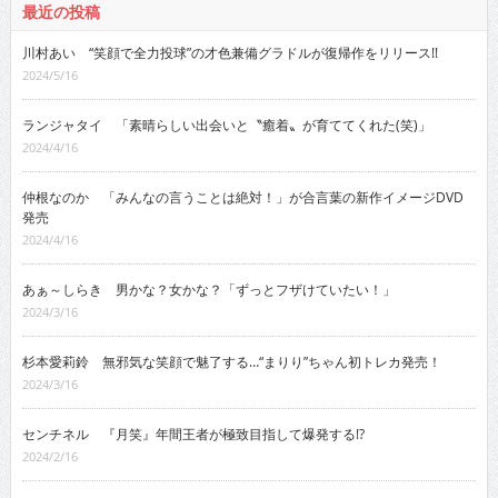
最近の投稿
川村あい “笑顔で全力投球”の才色兼備グラドルが復帰作をリリース!!
2024/5/16
ランジャタイ 「素晴らしい出会いと〝癒着〟が育ててくれた(笑)」
2024/4/16
仲根なのか 「みんなの言うことは絶対！」が合言葉の新作イメージDVD
発売
2024/4/16
あぁ～しらき 男かな？女かな？「ずっとフザけていたい！」
2024/3/16
杉本愛莉鈴 無邪気な笑顔で魅了する…“まりり”ちゃん初トレカ発売！
2024/3/16
センチネル 『月笑』年間王者が極致目指して爆発する!?
2024/2/16