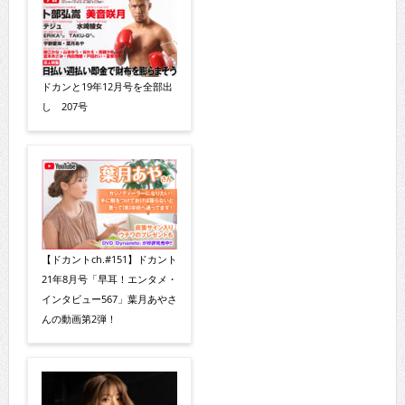
ドカンと19年12月号を全部出
し 207号
【ドカントch.#151】ドカント
21年8月号「早耳！エンタメ・
インタビュー567」葉月あやさ
んの動画第2弾！