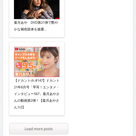
葉月あや DVD第21弾で艶や
かな褐色肢体を披露…
【ドカントch.#147】ドカント
21年8月号「早耳！エンタメ・
インタビュー567」葉月あやさ
んの動画第2弾！【葉月あやさ
ん1/2】
Load more posts