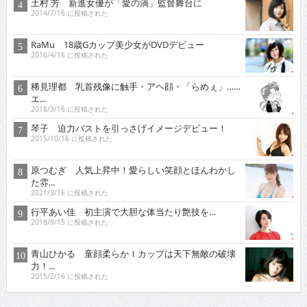
土村 芳 新進女優が「愛の渦」監督舞台に
2014/7/16 に投稿された
RaMu 18歳Gカップ美少女がDVDデビュー
2016/4/16 に投稿された
稀見理都 乳首残像に触手・アヘ顔・「らめぇ」……
エ...
2018/3/16 に投稿された
琴子 迫力バストを引っさげイメージデビュー！
2015/10/16 に投稿された
原つむぎ 人気上昇中！愛らしい笑顔とほんわかし
た雰...
2021/3/16 に投稿された
行平あい佳 初主演で大胆な体当たり艶技を…
2018/9/15 に投稿された
青山ひかる 童顔柔らかＩカップは天下無敵の破壊
力！...
2015/2/16 に投稿された