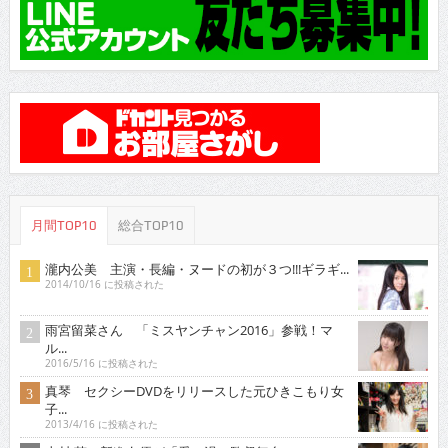
月間TOP10
総合TOP10
瀧内公美 主演・長編・ヌードの初が３つ!!!ギラギ...
2014/10/16 に投稿された
雨宮留菜さん 「ミスヤンチャン2016」参戦！マ
ル...
2016/5/16 に投稿された
真琴 セクシーDVDをリリースした元ひきこもり女
子...
2013/4/16 に投稿された