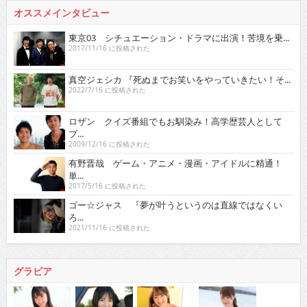
オススメインタビュー
東京03 シチュエーション・ドラマに出演！苦境を乗...
2017/11/16 に投稿された
真空ジェシカ 『死ぬまでお笑いをやっていきたい！そ...
2022/7/16 に投稿された
ロザン クイズ番組でもお馴染み！高学歴芸人として
ブ...
2009/12/16 に投稿された
有野晋哉 ゲーム・アニメ・漫画・アイドルに精通！
単...
2017/5/16 に投稿された
ゴー☆ジャス 『夢が叶うというのは直線ではなくい
ろ...
2021/11/16 に投稿された
グラビア