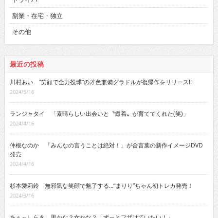
副業・在宅・独立
その他
最近の投稿
川村あい “笑顔で全力投球”の才色兼備グラドルが復帰作をリリース!!
2024/5/16
ランジャタイ 「素晴らしい出会いと〝癒着〟が育ててくれた(笑)」
2024/4/16
仲根なのか 「みんなの言うことは絶対！」が合言葉の新作イメージDVD
発売
2024/4/16
杉本愛莉鈴 無邪気な笑顔で魅了する…“まりり”ちゃん初トレカ発売！
2024/3/16
あぁ～しらき 男かな？女かな？「ずっとフザけていたい！」