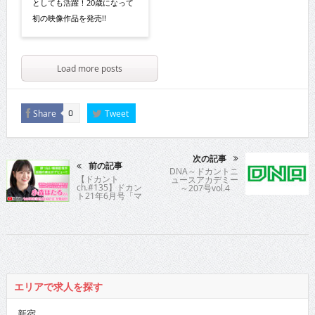
としても活躍！20歳になって
初の映像作品を発売!!
Load more posts
Share
Tweet
0
次の記事
前の記事
DNA～ドカントニ
【ドカント
ュースアカデミー
ch.#135】ドカン
～207号vol.4
ト21年6月号「マ
ンスリーカバーガ
ールVOL.225」小
森ほたるさんの動
画第2弾！
エリアで求人を探す
新宿