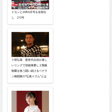
ドカンと20年6月号を全部出
し 213号
卜部弘嵩 新世代台頭が著し
いリングで切磋琢磨し２階級
制覇を狙う闘い続けるベテラ
ン格闘家の“弘嵩イズム”とは