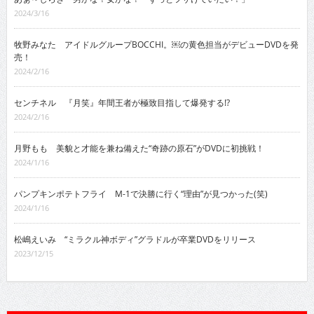
2024/3/16
牧野みなた アイドルグループBOCCHI。￼の黄色担当がデビューDVDを発
売！
2024/2/16
センチネル 『月笑』年間王者が極致目指して爆発する!?
2024/2/16
月野もも 美貌と才能を兼ね備えた“奇跡の原石”がDVDに初挑戦！
2024/1/16
パンプキンポテトフライ M-1で決勝に行く“理由”が見つかった(笑)
2024/1/16
松嶋えいみ “ミラクル神ボディ”グラドルが卒業DVDをリリース
2023/12/15