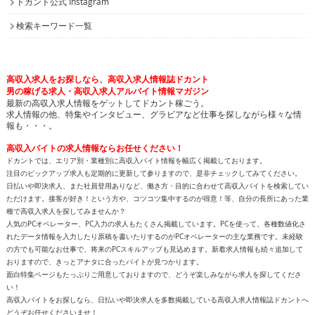
ドカント公式 Instagram
検索キーワード一覧
高収入求人をお探しなら、高収入求人情報誌ドカント
男の稼げる求人・高収入求人アルバイト情報マガジン
最新の高収入求人情報をゲットしてドカント稼ごう。
求人情報の他、特集やインタビュー、グラビアなど仕事を探しながら様々な情
報も・・・。
高収入バイトの求人情報ならお任せください！
ドカントでは、エリア別・業種別に高収入バイト情報を幅広く掲載しております。
注目のピックアップ求人も定期的に更新して参りますので、是非チェックしてみてください。
日払いや即決求人、また社員登用ありなど、働き方・目的に合わせて高収入バイトを検索してい
ただけます。接客が好き！という方や、コツコツ集中するのが得意！等、自分の長所にあった業
種で高収入求人を探してみませんか？
人気のPCオペレーター、PC入力の求人もたくさん掲載しています。PCを使って、各種数値化さ
れたデータ情報を入力したり原稿を書いたりするのがPCオペレーターの主な業務です。未経験
の方でも可能なお仕事で、将来のPCスキルアップも見込めます。新着求人情報も続々追加して
おりますので、きっとアナタに合ったバイトが見つかります。
面白特集ページもたっぷりご用意しておりますので、どうぞ楽しみながら求人を探してくださ
い！
高収入バイトをお探しなら、日払いや即決求人を多数掲載している高収入求人情報誌ドカントへ
どうぞお任せくださいませ！