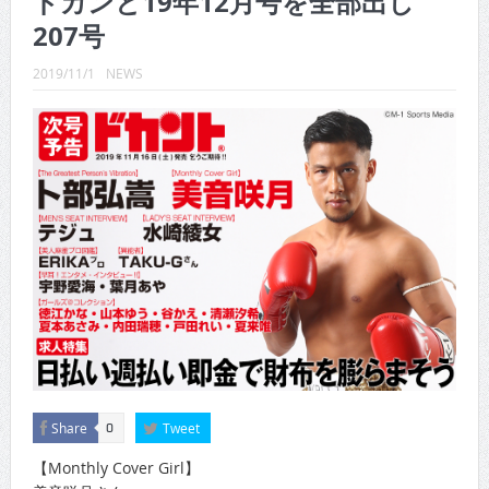
ドカンと19年12月号を全部出し
CINEMA×STYLE 289号
207号
CINEMA×STYLE 288号
2019/11/1
NEWS
CINEMA×STYLE 287号
CINEMA×STYLE 286号
CINEMA×STYLE 285号
CINEMA×STYLE 294号
Share
Tweet
0
【Monthly Cover Girl】