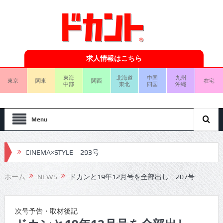
求人情報はこちら
東海
北海道
中国
九州
東京
関東
関西
在宅
中部
東北
四国
沖縄
Menu
CINEMA×STYLE 293号
CINEMA×STYLE 292号
ホーム
NEWS
ドカンと19年12月号を全部出し 207号
CINEMA×STYLE 291号
CINEMA×STYLE 290号
次号予告・取材後記