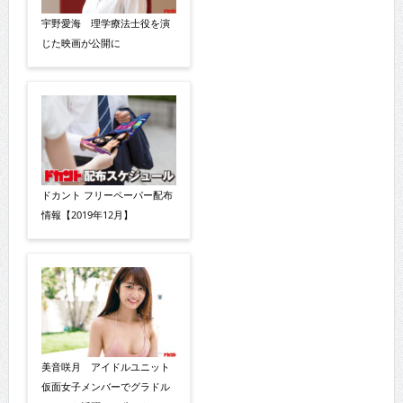
宇野愛海 理学療法士役を演
じた映画が公開に
ドカント フリーペーパー配布
情報【2019年12月】
美音咲月 アイドルユニット
仮面女子メンバーでグラドル