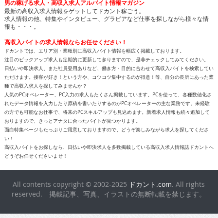
報も・・・。
高収入バイトの求人情報ならお任せください！
ドカントでは、エリア別・業種別に高収入バイト情報を幅広く掲載しております。
注目のピックアップ求人も定期的に更新して参りますので、是非チェックしてみてください。
日払いや即決求人、また社員登用ありなど、働き方・目的に合わせて高収入バイトを検索してい
ただけます。接客が好き！という方や、コツコツ集中するのが得意！等、自分の長所にあった業
種で高収入求人を探してみませんか？
人気のPCオペレーター、PC入力の求人もたくさん掲載しています。PCを使って、各種数値化さ
れたデータ情報を入力したり原稿を書いたりするのがPCオペレーターの主な業務です。未経験
の方でも可能なお仕事で、将来のPCスキルアップも見込めます。新着求人情報も続々追加して
おりますので、きっとアナタに合ったバイトが見つかります。
面白特集ページもたっぷりご用意しておりますので、どうぞ楽しみながら求人を探してくださ
い！
高収入バイトをお探しなら、日払いや即決求人を多数掲載している高収入求人情報誌ドカントへ
どうぞお任せくださいませ！
All contents copyright © 2002-2025
ドカント.com
. All rights
reserved. 掲載記事、写真、イラストの無断転載を禁じます。