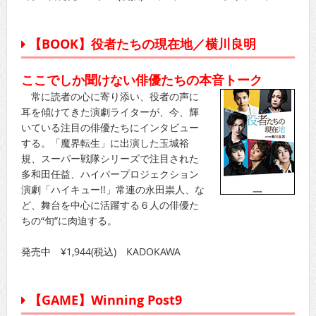
【BOOK】役者たちの現在地／横川良明
ここでしか聞けない俳優たちの本音トーク
常に読者の心に寄り添い、役者の声に
耳を傾けてきた演劇ライターが、今、輝
いている注目の俳優たちにインタビュー
する。「魔界転生」に出演した玉城裕
規、スーパー戦隊シリーズで注目された
多和田任益、ハイパープロジェクション
演劇「ハイキュー!!」常連の永田祟人、な
ど、舞台を中心に活躍する６人の俳優た
ちの“旬”に肉迫する。
発売中 ¥1,944(税込) KADOKAWA
【GAME】Winning Post9