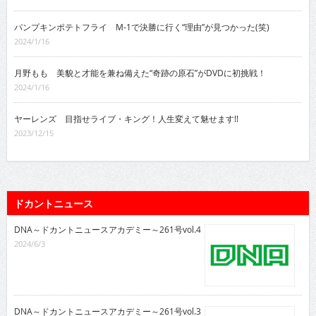
パンプキンポテトフライ M-1で決勝に行く“理由”が見つかった(笑)
2024/1/16
月野もも 美貌と才能を兼ね備えた“奇跡の原石”がDVDに初挑戦！
2024/1/16
ヤーレンズ 目指せライブ・キング！人生変えて魅せます!!
2023/12/15
ドカントニュース
DNA～ドカントニュースアカデミー～261号vol.4
2024/6/3
DNA～ドカントニュースアカデミー～261号vol.3