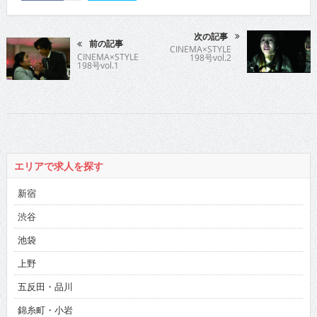
次の記事
前の記事
CINEMA×STYLE
CINEMA×STYLE
198号vol.2
198号vol.1
エリアで求人を探す
新宿
渋谷
池袋
上野
五反田・品川
錦糸町・小岩