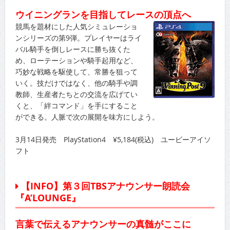
ウイニングランを目指してレースの頂点へ
競馬を題材にした人気シミュレーショ
ンシリーズの第9弾。プレイヤーはライ
バル騎手を倒しレースに勝ち抜くた
め、ローテーションや騎手起用など、
巧妙な戦略を駆使して、常勝を狙って
いく。技だけではなく、他の騎手や調
教師、生産者たちとの交流を広げてい
くと、「絆コマンド」を手にすること
ができる。人脈で次の展開を味方にしよう。
3月14日発売 PlayStation4 ¥5,184(税込) ユービーアイソ
フト
【INFO】第３回TBSアナウンサー朗読会
『A’LOUNGE』
言葉で伝えるアナウンサーの真髄がここに