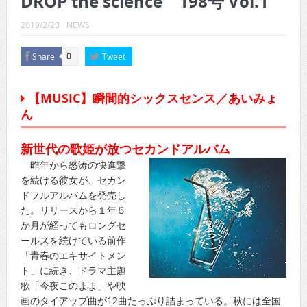
DROP the science 198号 Vol.1
CINEMA×STYLE 289号
2019/2/20
NEWS
CINEMA×STYLE 288号
Share
Tweet
0
CINEMA×STYLE 287号
CINEMA×STYLE 286号
【MUSIC】瞬間的シックスセンス／あいみょ
CINEMA×STYLE 285号
ん
CINEMA×STYLE 294号
新世代の歌姫が放つセカンドアルバム
昨年から怒涛の快進撃
を続ける彼女が、セカン
ドフルアルバムを発売し
た。リリースから１年５
か月が経ってもロングセ
ールスを続けている前作
「青春のエキサイトメン
ト」に続き、ドラマ主題
歌「今夜このまま」や映
画のタイアップ曲が12曲たっぷり詰まっている。秋には全国