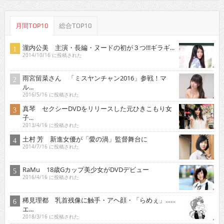
月間TOP10
総合TOP10
瀧内公美 主演・長編・ヌードの初が３つ!!!ギラギ...
2014/10/16 に投稿された
雨宮留菜さん 「ミスヤンチャン2016」参戦！マ
ル...
2016/5/16 に投稿された
真琴 セクシーDVDをリリースした元ひきこもり女
子...
2013/4/16 に投稿された
土村 芳 新進女優が「愛の渦」監督舞台に
2014/7/16 に投稿された
RaMu 18歳Gカップ美少女がDVDデビュー
2016/4/16 に投稿された
稀見理都 乳首残像に触手・アヘ顔・「らめぇ」……
エ...
2018/3/16 に投稿された