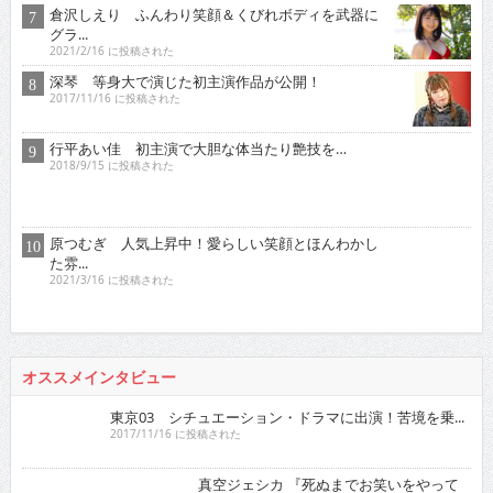
倉沢しえり ふんわり笑顔＆くびれボディを武器に
グラ...
2021/2/16 に投稿された
深琴 等身大で演じた初主演作品が公開！
2017/11/16 に投稿された
行平あい佳 初主演で大胆な体当たり艶技を…
2018/9/15 に投稿された
原つむぎ 人気上昇中！愛らしい笑顔とほんわかし
た雰...
2021/3/16 に投稿された
オススメインタビュー
東京03 シチュエーション・ドラマに出演！苦境を乗...
2017/11/16 に投稿された
真空ジェシカ 『死ぬまでお笑いをやっていきたい！そ...
2022/7/16 に投稿された