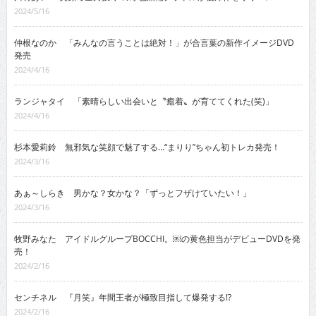
2024/5/16
仲根なのか 「みんなの言うことは絶対！」が合言葉の新作イメージDVD
発売
2024/4/16
ランジャタイ 「素晴らしい出会いと〝癒着〟が育ててくれた(笑)」
2024/4/16
杉本愛莉鈴 無邪気な笑顔で魅了する…“まりり”ちゃん初トレカ発売！
2024/3/16
あぁ～しらき 男かな？女かな？「ずっとフザけていたい！」
2024/3/16
牧野みなた アイドルグループBOCCHI。￼の黄色担当がデビューDVDを発
売！
2024/2/16
センチネル 『月笑』年間王者が極致目指して爆発する!?
2024/2/16