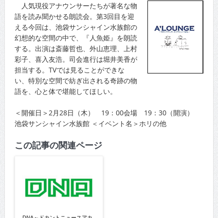
人気現役アナウンサーたちが著名な物
語を読み聞かせる朗読会。第3回目を迎
える今回は、池袋サンシャイン水族館の
幻想的な空間の中で、『人魚姫』を朗読
する。出演は斎藤哲也、外山恵理、上村
彩子、喜入友浩。司会進行は堀井美香が
担当する。TVでは見ることができな
い、特別な空間で紡ぎ出される奇跡の物
語を、心と体で堪能してほしい。
＜開催日＞2月28日（木） 19：00会場 19：30（開演）
池袋サンシャイン水族館 ＜イベント名＞ホリの他
この記事の関連ページ
DNA～ドカントニュースアカ