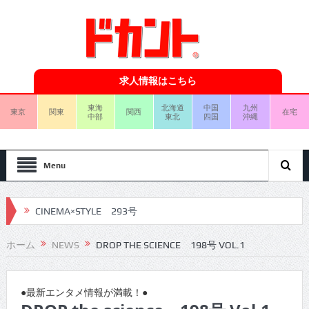
求人情報はこちら
東海
北海道
中国
九州
東京
関東
関西
在宅
中部
東北
四国
沖縄
Menu
CINEMA×STYLE 293号
CINEMA×STYLE 292号
ホーム
NEWS
DROP THE SCIENCE 198号 VOL.1
CINEMA×STYLE 291号
CINEMA×STYLE 290号
●最新エンタメ情報が満載！●