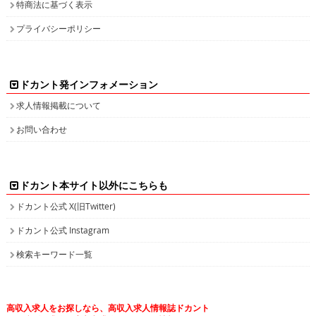
ドカント発インフォメーション
求人情報掲載について
お問い合わせ
ドカント本サイト以外にこちらも
ドカント公式 X(旧Twitter)
ドカント公式 Instagram
検索キーワード一覧
高収入求人をお探しなら、高収入求人情報誌ドカント
男の稼げる求人・高収入求人アルバイト情報マガジン
最新の高収入求人情報をゲットしてドカント稼ごう。
求人情報の他、特集やインタビュー、グラビアなど仕事を探しながら様々な情