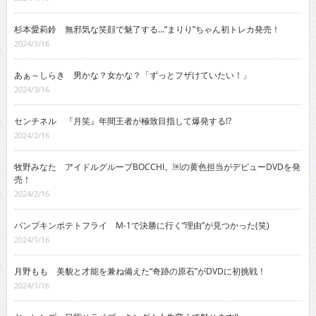
杉本愛莉鈴 無邪気な笑顔で魅了する…“まりり”ちゃん初トレカ発売！
2024/3/16
あぁ～しらき 男かな？女かな？「ずっとフザけていたい！」
2024/3/16
センチネル 『月笑』年間王者が極致目指して爆発する!?
2024/2/16
牧野みなた アイドルグループBOCCHI。￼の黄色担当がデビューDVDを発
売！
2024/2/16
パンプキンポテトフライ M-1で決勝に行く“理由”が見つかった(笑)
2024/1/16
月野もも 美貌と才能を兼ね備えた“奇跡の原石”がDVDに初挑戦！
2024/1/16