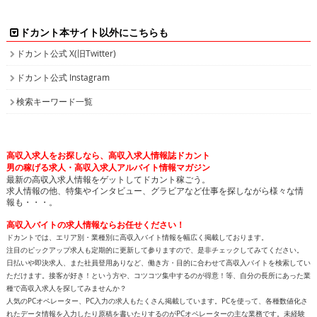
ドカント本サイト以外にこちらも
ドカント公式 X(旧Twitter)
ドカント公式 Instagram
検索キーワード一覧
高収入求人をお探しなら、高収入求人情報誌ドカント
男の稼げる求人・高収入求人アルバイト情報マガジン
最新の高収入求人情報をゲットしてドカント稼ごう。
求人情報の他、特集やインタビュー、グラビアなど仕事を探しながら様々な情
報も・・・。
高収入バイトの求人情報ならお任せください！
ドカントでは、エリア別・業種別に高収入バイト情報を幅広く掲載しております。
注目のピックアップ求人も定期的に更新して参りますので、是非チェックしてみてください。
日払いや即決求人、また社員登用ありなど、働き方・目的に合わせて高収入バイトを検索してい
ただけます。接客が好き！という方や、コツコツ集中するのが得意！等、自分の長所にあった業
種で高収入求人を探してみませんか？
人気のPCオペレーター、PC入力の求人もたくさん掲載しています。PCを使って、各種数値化さ
れたデータ情報を入力したり原稿を書いたりするのがPCオペレーターの主な業務です。未経験