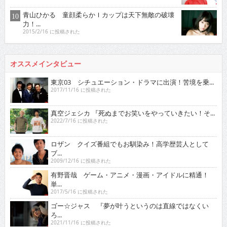
青山ひかる 童顔柔らかＩカップは天下無敵の破壊
力！...
2015/2/16 に投稿された
オススメインタビュー
東京03 シチュエーション・ドラマに出演！苦境を乗...
2017/11/16 に投稿された
真空ジェシカ 『死ぬまでお笑いをやっていきたい！そ...
2022/7/16 に投稿された
ロザン クイズ番組でもお馴染み！高学歴芸人として
ブ...
2009/12/16 に投稿された
有野晋哉 ゲーム・アニメ・漫画・アイドルに精通！
単...
2017/5/16 に投稿された
ゴー☆ジャス 『夢が叶うというのは直線ではなくい
ろ...
2021/11/16 に投稿された