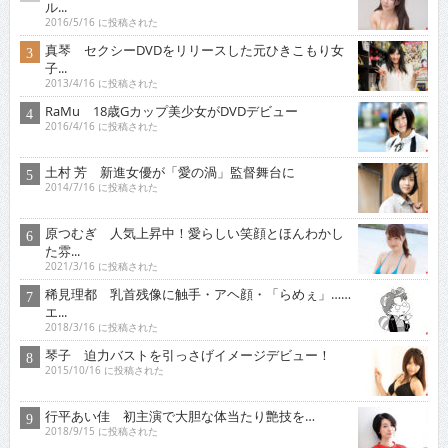
ル...
2016/5/16 に投稿された
真琴 セクシーDVDをリリースした元ひきこもり女
子...
2013/4/16 に投稿された
RaMu 18歳Gカップ美少女がDVDデビュー
2016/4/16 に投稿された
土村 芳 新進女優が「愛の渦」監督舞台に
2014/7/16 に投稿された
原つむぎ 人気上昇中！愛らしい笑顔とほんわかし
た雰...
2021/3/16 に投稿された
稀見理都 乳首残像に触手・アヘ顔・「らめぇ」……
エ...
2018/3/16 に投稿された
琴子 迫力バストを引っさげイメージデビュー！
2015/10/16 に投稿された
行平あい佳 初主演で大胆な体当たり艶技を…
2018/9/15 に投稿された