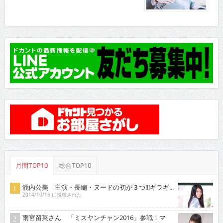
月間TOP10
総合TOP10
瀧内公美 主演・長編・ヌードの初が３つ!!!ギラギ...
2014/10/16 に投稿された
雨宮留菜さん 「ミスヤンチャン2016」参戦！マ