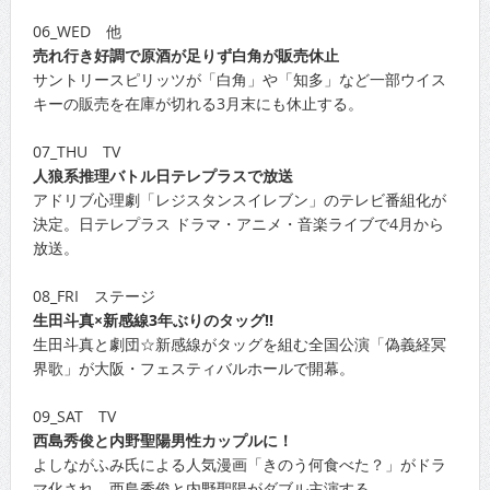
06_WED 他
売れ行き好調で原酒が足りず白角が販売休止
サントリースピリッツが「白角」や「知多」など一部ウイス
キーの販売を在庫が切れる3月末にも休止する。
07_THU TV
人狼系推理バトル日テレプラスで放送
アドリブ心理劇「レジスタンスイレブン」のテレビ番組化が
決定。日テレプラス ドラマ・アニメ・音楽ライブで4月から
放送。
08_FRI ステージ
生田斗真×新感線3年ぶりのタッグ!!
生田斗真と劇団☆新感線がタッグを組む全国公演「偽義経冥
界歌」が大阪・フェスティバルホールで開幕。
09_SAT TV
西島秀俊と内野聖陽男性カップルに！
よしながふみ氏による人気漫画「きのう何食べた？」がドラ
マ化され、西島秀俊と内野聖陽がダブル主演する。