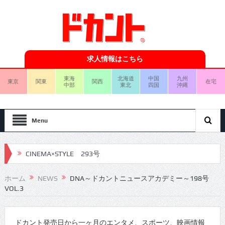
求人情報はこちら
東海
北海道
中国
九州
東京
関東
関西
在宅
中部
東北
四国
沖縄
Menu
CINEMA×STYLE 293号
CINEMA×STYLE 292号
ホーム
NEWS
DNA～ドカントニュースアカデミー～198号
VOL.3
CINEMA×STYLE 291号
CINEMA×STYLE 290号
ドカント発売日から一ヶ月のエンタメ、スポーツ、映画情報