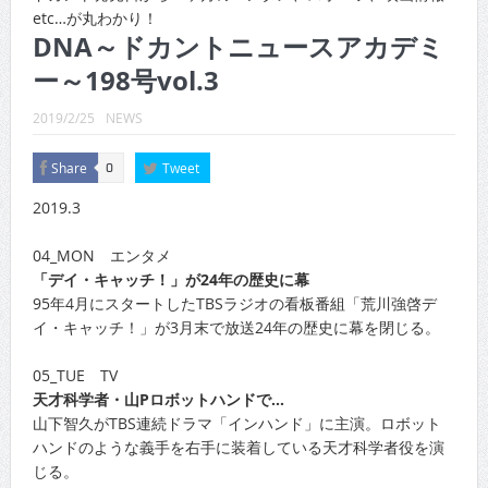
CINEMA×STYLE 289号
etc…が丸わかり！
DNA～ドカントニュースアカデミ
CINEMA×STYLE 288号
ー～198号vol.3
CINEMA×STYLE 287号
2019/2/25
NEWS
CINEMA×STYLE 286号
Share
Tweet
0
CINEMA×STYLE 285号
2019.3
CINEMA×STYLE 294号
04_MON エンタメ
「デイ・キャッチ！」が24年の歴史に幕
95年4月にスタートしたTBSラジオの看板番組「荒川強啓デ
イ・キャッチ！」が3月末で放送24年の歴史に幕を閉じる。
05_TUE TV
天才科学者・山Pロボットハンドで…
山下智久がTBS連続ドラマ「インハンド」に主演。ロボット
ハンドのような義手を右手に装着している天才科学者役を演
じる。