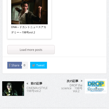
DNA～ドカントニュースアカ
デミー～198号vol.2
Load more posts
Share
Tweet
0
次の記事
前の記事
DROP the
CINEMA×STYLE
science 198号
198号vol.2
Vol.2