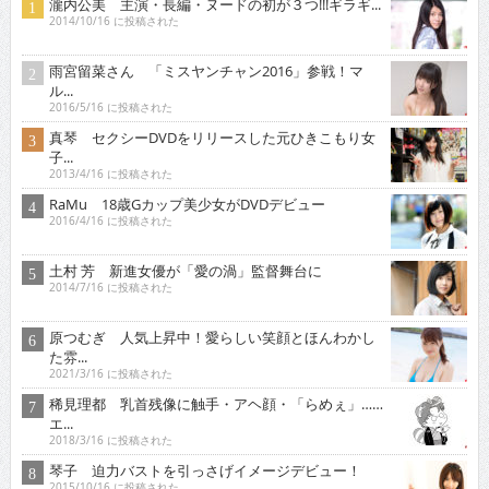
瀧内公美 主演・長編・ヌードの初が３つ!!!ギラギ...
2014/10/16 に投稿された
雨宮留菜さん 「ミスヤンチャン2016」参戦！マ
ル...
2016/5/16 に投稿された
真琴 セクシーDVDをリリースした元ひきこもり女
子...
2013/4/16 に投稿された
RaMu 18歳Gカップ美少女がDVDデビュー
2016/4/16 に投稿された
土村 芳 新進女優が「愛の渦」監督舞台に
2014/7/16 に投稿された
原つむぎ 人気上昇中！愛らしい笑顔とほんわかし
た雰...
2021/3/16 に投稿された
稀見理都 乳首残像に触手・アヘ顔・「らめぇ」……
エ...
2018/3/16 に投稿された
琴子 迫力バストを引っさげイメージデビュー！
2015/10/16 に投稿された