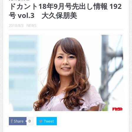
CINEMA×STYLE 288号
ドカント18年9月号先出し情報 192
号 vol.3 大久保朋美
CINEMA×STYLE 287号
CINEMA×STYLE 286号
2018/8/3
NEWS
CINEMA×STYLE 285号
CINEMA×STYLE 294号
CINEMA×STYLE 293号
Share
Tweet
0