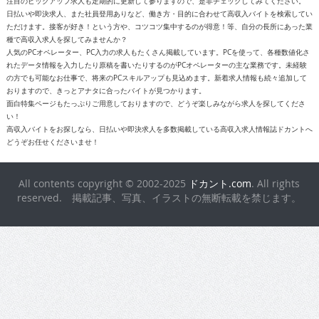
注目のピックアップ求人も定期的に更新して参りますので、是非チェックしてみてください。
日払いや即決求人、また社員登用ありなど、働き方・目的に合わせて高収入バイトを検索してい
ただけます。接客が好き！という方や、コツコツ集中するのが得意！等、自分の長所にあった業
種で高収入求人を探してみませんか？
人気のPCオペレーター、PC入力の求人もたくさん掲載しています。PCを使って、各種数値化さ
れたデータ情報を入力したり原稿を書いたりするのがPCオペレーターの主な業務です。未経験
の方でも可能なお仕事で、将来のPCスキルアップも見込めます。新着求人情報も続々追加して
おりますので、きっとアナタに合ったバイトが見つかります。
面白特集ページもたっぷりご用意しておりますので、どうぞ楽しみながら求人を探してくださ
い！
高収入バイトをお探しなら、日払いや即決求人を多数掲載している高収入求人情報誌ドカントへ
どうぞお任せくださいませ！
All contents copyright © 2002-2025
ドカント.com
. All rights
reserved. 掲載記事、写真、イラストの無断転載を禁じます。