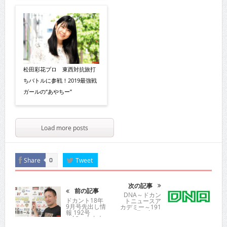
松田彩花プロ 東西対抗旅打
ちバトルに参戦！2019最強戦
ガールの“あやちー”
Load more posts
Share
Tweet
0
次の記事
前の記事
DNA～ドカン
ドカント18年
トニュースア
9月号先出し情
カデミー～191
報 192号
号vol.4
vol.2 山内大
輔