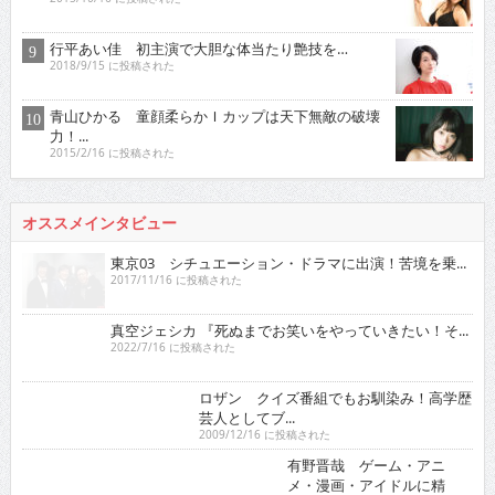
行平あい佳 初主演で大胆な体当たり艶技を…
2018/9/15 に投稿された
青山ひかる 童顔柔らかＩカップは天下無敵の破壊
力！...
2015/2/16 に投稿された
オススメインタビュー
東京03 シチュエーション・ドラマに出演！苦境を乗...
2017/11/16 に投稿された
真空ジェシカ 『死ぬまでお笑いをやっていきたい！そ...
2022/7/16 に投稿された
ロザン クイズ番組でもお馴染み！高学歴芸人として
ブ...
2009/12/16 に投稿された
有野晋哉 ゲーム・アニメ・漫画・アイドルに精通！
単...