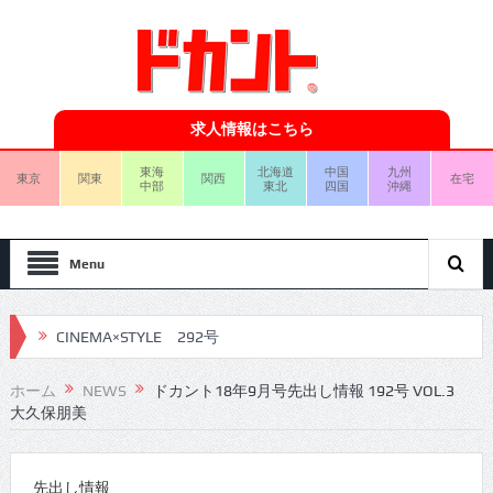
求人情報はこちら
東海
北海道
中国
九州
東京
関東
関西
在宅
中部
東北
四国
沖縄
Menu
CINEMA×STYLE 292号
CINEMA×STYLE 291号
ホーム
NEWS
ドカント18年9月号先出し情報 192号 VOL.3
大久保朋美
CINEMA×STYLE 290号
CINEMA×STYLE 289号
先出し情報