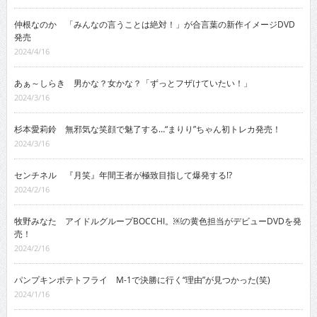
仲根なのか 「みんなの言うことは絶対！」が合言葉の新作イメージDVD
発売
2024/4/16
あぁ～しらき 男かな？女かな？「ずっとフザけていたい！」
2024/3/16
杉本愛莉鈴 無邪気な笑顔で魅了する…“まりり”ちゃん初トレカ発売！
2024/3/16
センチネル 『月笑』年間王者が極致目指して爆発する!?
2024/2/16
牧野みなた アイドルグループBOCCHI。￼の黄色担当がデビューDVDを発
売！
2024/2/16
パンプキンポテトフライ M-1で決勝に行く“理由”が見つかった(笑)
2024/1/16