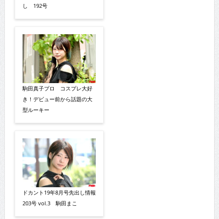
し 192号
駒田真子プロ コスプレ大好
き！デビュー前から話題の大
型ルーキー
ドカント19年8月号先出し情報
203号 vol.3 駒田まこ