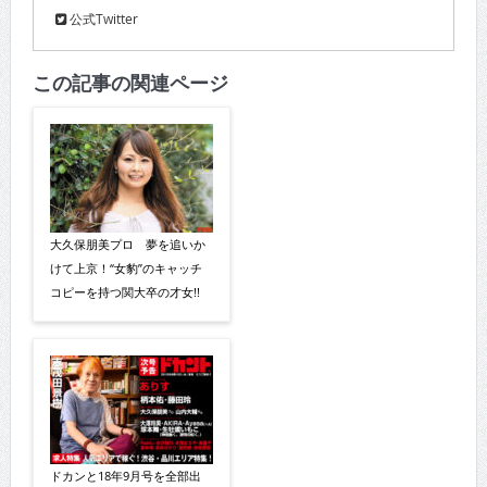
公式Twitter
この記事の関連ページ
大久保朋美プロ 夢を追いか
けて上京！“女豹”のキャッチ
コピーを持つ関大卒の才女!!
ドカンと18年9月号を全部出