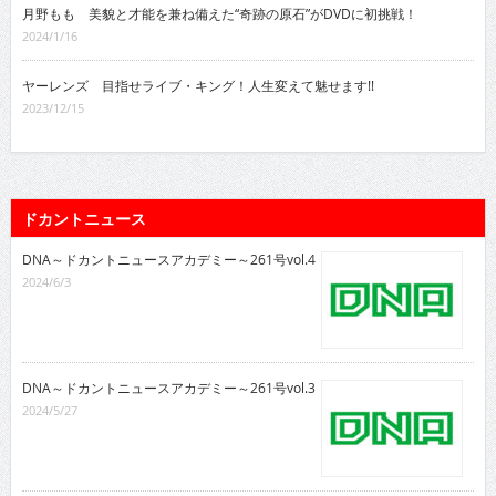
月野もも 美貌と才能を兼ね備えた“奇跡の原石”がDVDに初挑戦！
2024/1/16
ヤーレンズ 目指せライブ・キング！人生変えて魅せます!!
2023/12/15
ドカントニュース
DNA～ドカントニュースアカデミー～261号vol.4
2024/6/3
DNA～ドカントニュースアカデミー～261号vol.3
2024/5/27