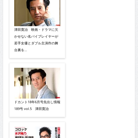
津田寛治 映画・ドラマに欠
かせない名バイプレイヤーが
若手女優とダブル主演作の舞
台裏を…
ドカント18年6月号先出し情報
189号 vol.5 津田寛治