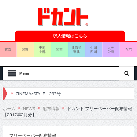
求人情報はこちら
東海
北海道
中国
九州
東京
関東
関西
在宅
中部
東北
四国
沖縄
Menu
CINEMA×STYLE 293号
CINEMA×STYLE 292号
ホーム
NEWS
配布情報
ドカント フリーペーパー配布情報
【2017年2月分】
CINEMA×STYLE 291号
CINEMA×STYLE 290号
フリーペーパー配布情報