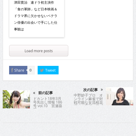
津田寛治 連ドラ初主演作
「食の軍師」など日本映画＆
ドラマ界に欠かせないベテラ
ン俳優の出会いで手にした仕
事観は
Load more posts
Share
Tweet
0
次の記事
前の記事
中野妙子プロ オ
ドカント18年3月
ンライン麻雀で対
号先出し情報 186
戦可能な女流桜花
号 vol.10 宮瀬葵
獲りを目標に掲げ
菜
る女流プロを直撃!!