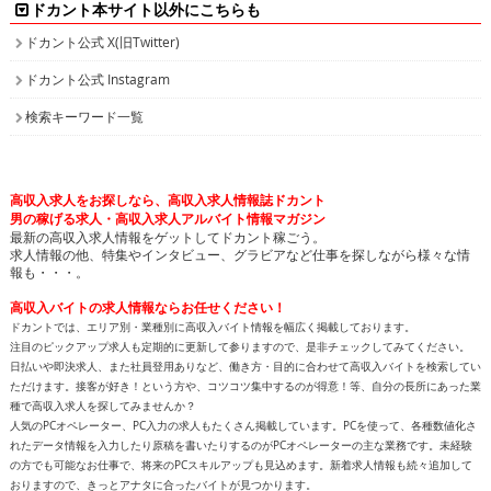
ドカント本サイト以外にこちらも
ドカント公式 X(旧Twitter)
ドカント公式 Instagram
検索キーワード一覧
高収入求人をお探しなら、高収入求人情報誌ドカント
男の稼げる求人・高収入求人アルバイト情報マガジン
最新の高収入求人情報をゲットしてドカント稼ごう。
求人情報の他、特集やインタビュー、グラビアなど仕事を探しながら様々な情
報も・・・。
高収入バイトの求人情報ならお任せください！
ドカントでは、エリア別・業種別に高収入バイト情報を幅広く掲載しております。
注目のピックアップ求人も定期的に更新して参りますので、是非チェックしてみてください。
日払いや即決求人、また社員登用ありなど、働き方・目的に合わせて高収入バイトを検索してい
ただけます。接客が好き！という方や、コツコツ集中するのが得意！等、自分の長所にあった業
種で高収入求人を探してみませんか？
人気のPCオペレーター、PC入力の求人もたくさん掲載しています。PCを使って、各種数値化さ
れたデータ情報を入力したり原稿を書いたりするのがPCオペレーターの主な業務です。未経験
の方でも可能なお仕事で、将来のPCスキルアップも見込めます。新着求人情報も続々追加して
おりますので、きっとアナタに合ったバイトが見つかります。