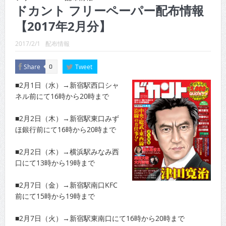
CINEMA×STYLE 289号
ドカント フリーペーパー配布情報
【2017年2月分】
CINEMA×STYLE 288号
CINEMA×STYLE 287号
2017/2/1
配布情報
CINEMA×STYLE 286号
Share
Tweet
0
CINEMA×STYLE 285号
■2月1日（水）→新宿駅西口シャ
ネル前にて16時から20時まで
CINEMA×STYLE 294号
■2月2日（木）→新宿駅東口みず
ほ銀行前にて16時から20時まで
■2月2日（木）→横浜駅みなみ西
口にて13時から19時まで
■2月7日（金）→新宿駅南口KFC
前にて15時から19時まで
■2月7日（火）→新宿駅東南口にて16時から20時まで