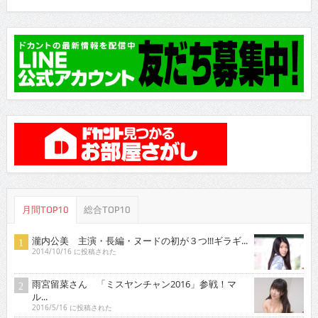
月間TOP10
総合TOP10
瀧内公美 主演・長編・ヌードの初が３つ!!!ギラギ...
2014/10/16 に投稿された
雨宮留菜さん 「ミスヤンチャン2016」参戦！マ
ル...
2016/5/16 に投稿された