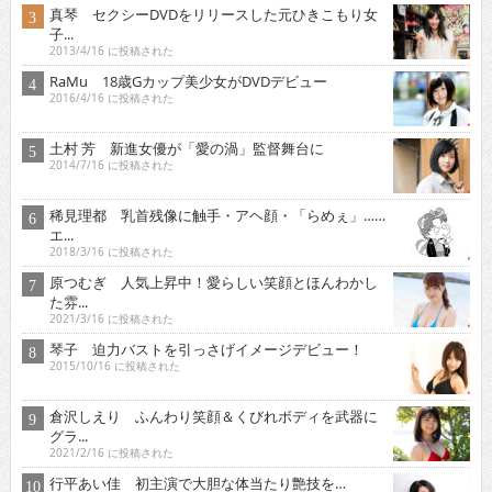
真琴 セクシーDVDをリリースした元ひきこもり女
子...
2013/4/16 に投稿された
RaMu 18歳Gカップ美少女がDVDデビュー
2016/4/16 に投稿された
土村 芳 新進女優が「愛の渦」監督舞台に
2014/7/16 に投稿された
稀見理都 乳首残像に触手・アヘ顔・「らめぇ」……
エ...
2018/3/16 に投稿された
原つむぎ 人気上昇中！愛らしい笑顔とほんわかし
た雰...
2021/3/16 に投稿された
琴子 迫力バストを引っさげイメージデビュー！
2015/10/16 に投稿された
倉沢しえり ふんわり笑顔＆くびれボディを武器に
グラ...
2021/2/16 に投稿された
行平あい佳 初主演で大胆な体当たり艶技を…