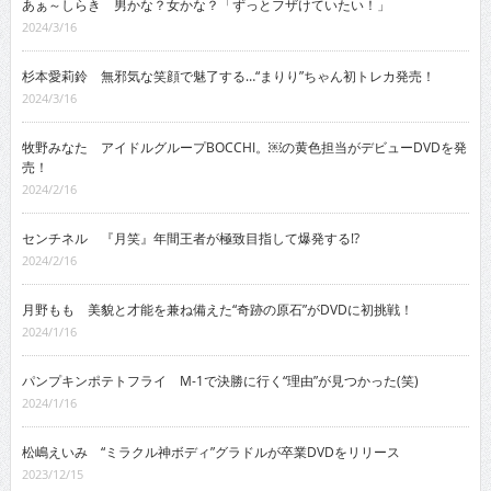
あぁ～しらき 男かな？女かな？「ずっとフザけていたい！」
2024/3/16
杉本愛莉鈴 無邪気な笑顔で魅了する…“まりり”ちゃん初トレカ発売！
2024/3/16
牧野みなた アイドルグループBOCCHI。￼の黄色担当がデビューDVDを発
売！
2024/2/16
センチネル 『月笑』年間王者が極致目指して爆発する!?
2024/2/16
月野もも 美貌と才能を兼ね備えた“奇跡の原石”がDVDに初挑戦！
2024/1/16
パンプキンポテトフライ M-1で決勝に行く“理由”が見つかった(笑)
2024/1/16
松嶋えいみ “ミラクル神ボディ”グラドルが卒業DVDをリリース
2023/12/15