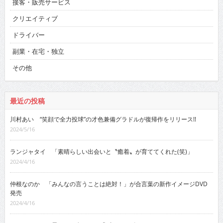
接客・販売サービス
クリエイティブ
ドライバー
副業・在宅・独立
その他
最近の投稿
川村あい “笑顔で全力投球”の才色兼備グラドルが復帰作をリリース!!
2024/5/16
ランジャタイ 「素晴らしい出会いと〝癒着〟が育ててくれた(笑)」
2024/4/16
仲根なのか 「みんなの言うことは絶対！」が合言葉の新作イメージDVD
発売
2024/4/16