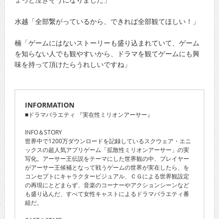
水越「全部繋がっているから、できれば全部観てほしい！」
楠「ゲームにはないストーリーも盛り込まれていて、ゲーム
を知らない人でも観やすいから、ドラマを観てゲームにも興
味を持って頂けたらうれしいですね」
INFORMATION
■ドラマバラエティ 『実在性ミリオンアーサー』
INFO＆STORY
世界中で1200万ダウンロードを記録しているスクウェア・エニ
ックスの超人気アプリゲーム「拡散性ミリオンアーサー」の実
写化。アーサー王伝説をテーマにした世界観の中、プレイヤー
がアーサー王候補となって戦うゲームの世界が実在したら、を
コンセプトにキャラクタービジュアル、ＣＧによる世界観設定
の再現にとどまらず、音楽のコーナーやアクションシーンなど
も盛り込んだ、すべて女性キャストによるドラマバラエティ番
組だ。