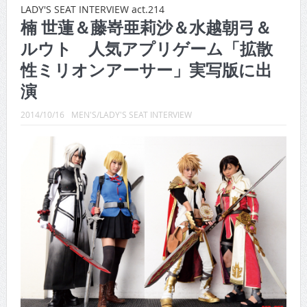
CINEMA×STYLE 288号
LADY'S SEAT INTERVIEW act.214
楠 世蓮＆藤嵜亜莉沙＆水越朝弓＆
CINEMA×STYLE 287号
ルウト 人気アプリゲーム「拡散
CINEMA×STYLE 286号
性ミリオンアーサー」実写版に出
CINEMA×STYLE 285号
演
CINEMA×STYLE 294号
2014/10/16
MEN'S/LADY'S SEAT INTERVIEW
CINEMA×STYLE 293号