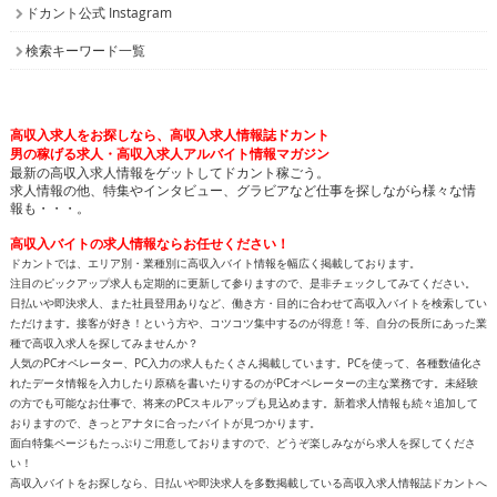
ドカント公式 Instagram
検索キーワード一覧
高収入求人をお探しなら、高収入求人情報誌ドカント
男の稼げる求人・高収入求人アルバイト情報マガジン
最新の高収入求人情報をゲットしてドカント稼ごう。
求人情報の他、特集やインタビュー、グラビアなど仕事を探しながら様々な情
報も・・・。
高収入バイトの求人情報ならお任せください！
ドカントでは、エリア別・業種別に高収入バイト情報を幅広く掲載しております。
注目のピックアップ求人も定期的に更新して参りますので、是非チェックしてみてください。
日払いや即決求人、また社員登用ありなど、働き方・目的に合わせて高収入バイトを検索してい
ただけます。接客が好き！という方や、コツコツ集中するのが得意！等、自分の長所にあった業
種で高収入求人を探してみませんか？
人気のPCオペレーター、PC入力の求人もたくさん掲載しています。PCを使って、各種数値化さ
れたデータ情報を入力したり原稿を書いたりするのがPCオペレーターの主な業務です。未経験
の方でも可能なお仕事で、将来のPCスキルアップも見込めます。新着求人情報も続々追加して
おりますので、きっとアナタに合ったバイトが見つかります。
面白特集ページもたっぷりご用意しておりますので、どうぞ楽しみながら求人を探してくださ
い！
高収入バイトをお探しなら、日払いや即決求人を多数掲載している高収入求人情報誌ドカントへ