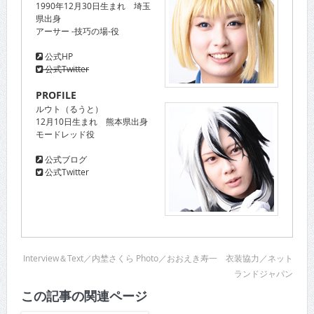
1990年12月30日生まれ 埼玉
県出身
アーサー -技巧の場-役
公式HP
公式Twitter
PROFILE
ルウト（るうと）
12月10日生まれ 熊本県出身
モードレッド役
公式ブログ
公式Twitter
Interview＆Text／内埜さくら Photo／おおえき寿一 衣装協力／ネット
ランドジャパン
この記事の関連ページ