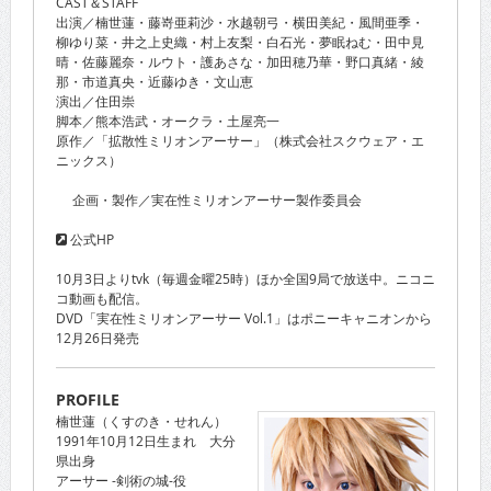
CAST＆STAFF
出演／楠世蓮・藤嵜亜莉沙・水越朝弓・横田美紀・風間亜季・
柳ゆり菜・井之上史織・村上友梨・白石光・夢眠ねむ・田中見
晴・佐藤麗奈・ルウト・護あさな・加田穂乃華・野口真緒・綾
那・市道真央・近藤ゆき・文山恵
演出／住田崇
脚本／熊本浩武・オークラ・土屋亮一
原作／「拡散性ミリオンアーサー」（株式会社スクウェア・エ
ニックス）
企画・製作／実在性ミリオンアーサー製作委員会
公式HP
10月3日よりtvk（毎週金曜25時）ほか全国9局で放送中。ニコニ
コ動画も配信。
DVD「実在性ミリオンアーサー Vol.1」はポニーキャニオンから
12月26日発売
PROFILE
楠世蓮（くすのき・せれん）
1991年10月12日生まれ 大分
県出身
アーサー -剣術の城-役