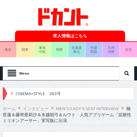
求人情報はこちら
東海
北海道
中国
九州
東京
関東
関西
在宅
中部
東北
四国
沖縄
Menu
CINEMA×STYLE 292号
CINEMA×STYLE 291号
ホーム
インタビュー
MEN'S/LADY'S SEAT INTERVIEW
楠
世蓮＆藤嵜亜莉沙＆水越朝弓＆ルウト 人気アプリゲーム「拡散性
CINEMA×STYLE 290号
ミリオンアーサー」実写版に出演
CINEMA×STYLE 289号