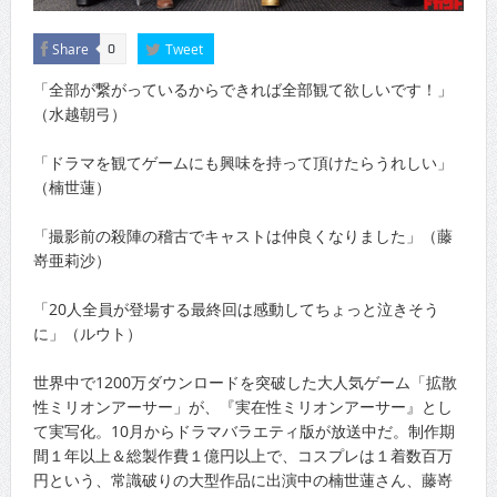
Share
Tweet
0
「全部が繋がっているからできれば全部観て欲しいです！」
（水越朝弓）
「ドラマを観てゲームにも興味を持って頂けたらうれしい」
（楠世蓮）
「撮影前の殺陣の稽古でキャストは仲良くなりました」（藤
嵜亜莉沙）
「20人全員が登場する最終回は感動してちょっと泣きそう
に」（ルウト）
世界中で1200万ダウンロードを突破した大人気ゲーム「拡散
性ミリオンアーサー」が、『実在性ミリオンアーサー』とし
て実写化。10月からドラマバラエティ版が放送中だ。制作期
間１年以上＆総製作費１億円以上で、コスプレは１着数百万
円という、常識破りの大型作品に出演中の楠世蓮さん、藤嵜