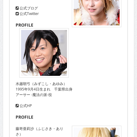
公式ブログ
公式Twitter
PROFILE
水越朝弓（みずこし・あゆみ）
1995年9月4日生まれ 千葉県出身
アーサー -魔法の派-役
公式HP
PROFILE
藤嵜亜莉沙（ふじさき・あり
さ）