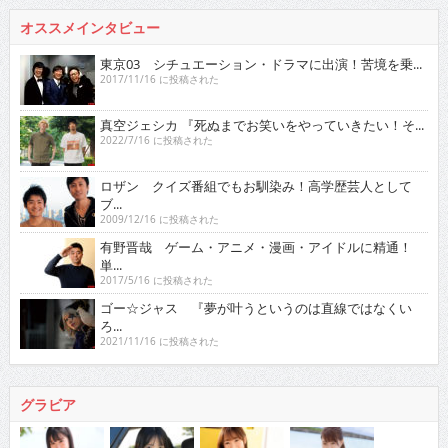
オススメインタビュー
東京03 シチュエーション・ドラマに出演！苦境を乗...
2017/11/16 に投稿された
真空ジェシカ 『死ぬまでお笑いをやっていきたい！そ...
2022/7/16 に投稿された
ロザン クイズ番組でもお馴染み！高学歴芸人として
ブ...
2009/12/16 に投稿された
有野晋哉 ゲーム・アニメ・漫画・アイドルに精通！
単...
2017/5/16 に投稿された
ゴー☆ジャス 『夢が叶うというのは直線ではなくい
ろ...
2021/11/16 に投稿された
グラビア