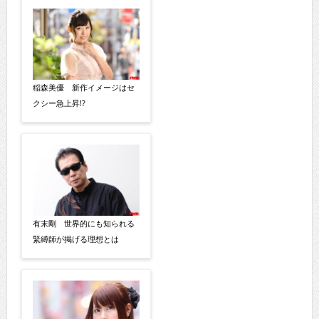
稲森美優 新作イメージはセ
クシー急上昇!?
有末剛 世界的にも知られる
緊縛師が掲げる理想とは