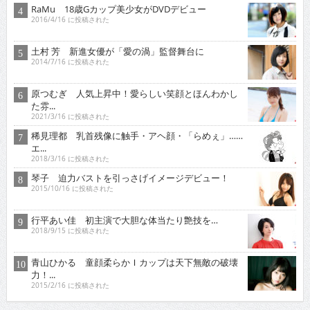
RaMu 18歳Gカップ美少女がDVDデビュー
2016/4/16 に投稿された
土村 芳 新進女優が「愛の渦」監督舞台に
2014/7/16 に投稿された
原つむぎ 人気上昇中！愛らしい笑顔とほんわかし
た雰...
2021/3/16 に投稿された
稀見理都 乳首残像に触手・アヘ顔・「らめぇ」……
エ...
2018/3/16 に投稿された
琴子 迫力バストを引っさげイメージデビュー！
2015/10/16 に投稿された
行平あい佳 初主演で大胆な体当たり艶技を…
2018/9/15 に投稿された
青山ひかる 童顔柔らかＩカップは天下無敵の破壊
力！...
2015/2/16 に投稿された