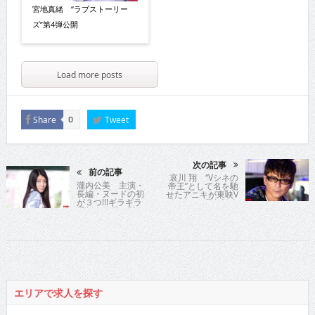
宮地真緒 “ラブストーリー
ズ”第4弾公開
Load more posts
Share
Tweet
0
次の記事
前の記事
哀川 翔 “Vシネの
瀧内公美 主演・
帝王”として名を馳
長編・ヌードの初
せたアニキが東映V
が３つ!!!ギラギラ
シネマ25周年記念
系新進女優の懸け
作で暴れまくる!!
た想い
エリアで求人を探す