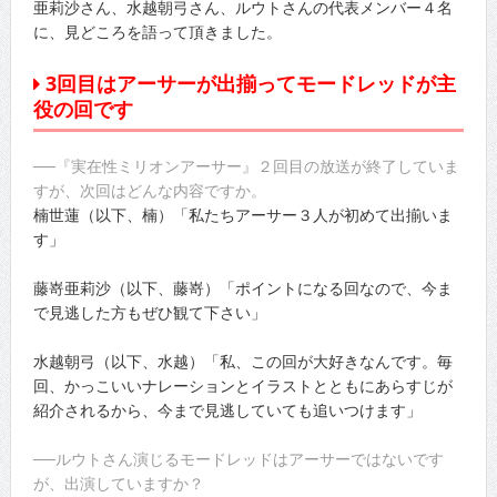
亜莉沙さん、水越朝弓さん、ルウトさんの代表メンバー４名
に、見どころを語って頂きました。
3回目はアーサーが出揃ってモードレッドが主
役の回です
──『実在性ミリオンアーサー』２回目の放送が終了していま
すが、次回はどんな内容ですか。
楠世蓮（以下、楠）「私たちアーサー３人が初めて出揃いま
す」
藤嵜亜莉沙（以下、藤嵜）「ポイントになる回なので、今ま
で見逃した方もぜひ観て下さい」
水越朝弓（以下、水越）「私、この回が大好きなんです。毎
回、かっこいいナレーションとイラストとともにあらすじが
紹介されるから、今まで見逃していても追いつけます」
──ルウトさん演じるモードレッドはアーサーではないです
が、出演していますか？