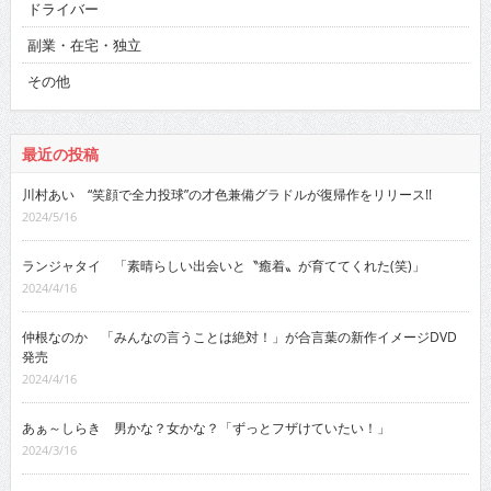
ドライバー
副業・在宅・独立
その他
最近の投稿
川村あい “笑顔で全力投球”の才色兼備グラドルが復帰作をリリース!!
2024/5/16
ランジャタイ 「素晴らしい出会いと〝癒着〟が育ててくれた(笑)」
2024/4/16
仲根なのか 「みんなの言うことは絶対！」が合言葉の新作イメージDVD
発売
2024/4/16
あぁ～しらき 男かな？女かな？「ずっとフザけていたい！」
2024/3/16