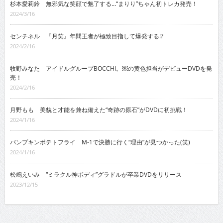
杉本愛莉鈴 無邪気な笑顔で魅了する…“まりり”ちゃん初トレカ発売！
2024/3/16
センチネル 『月笑』年間王者が極致目指して爆発する!?
2024/2/16
牧野みなた アイドルグループBOCCHI。￼の黄色担当がデビューDVDを発
売！
2024/2/16
月野もも 美貌と才能を兼ね備えた“奇跡の原石”がDVDに初挑戦！
2024/1/16
パンプキンポテトフライ M-1で決勝に行く“理由”が見つかった(笑)
2024/1/16
松嶋えいみ “ミラクル神ボディ”グラドルが卒業DVDをリリース
2023/12/15