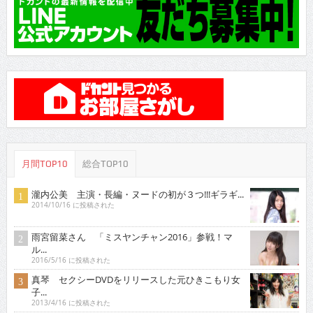
月間TOP10
総合TOP10
瀧内公美 主演・長編・ヌードの初が３つ!!!ギラギ...
2014/10/16 に投稿された
雨宮留菜さん 「ミスヤンチャン2016」参戦！マ
ル...
2016/5/16 に投稿された
真琴 セクシーDVDをリリースした元ひきこもり女
子...
2013/4/16 に投稿された