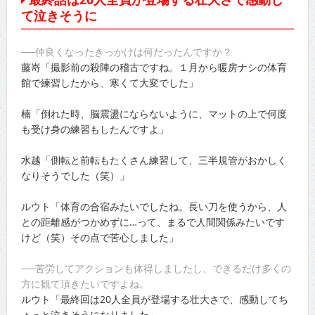
て泣きそうに
──仲良くなったきっかけは何だったんですか？
藤嵜「撮影前の殺陣の稽古ですね。１月から暖房ナシの体育
館で練習したから、寒くて大変でした」
楠「倒れた時、脳震盪にならないように、マットの上で何度
も受け身の練習もしたんですよ」
水越「側転と前転もたくさん練習して、三半規管がおかしく
なりそうでした（笑）」
ルウト「体育の合宿みたいでしたね。長い刀を使うから、人
との距離感がつかめずに…って、まるで人間関係みたいです
けど（笑）その点で苦心しました」
──苦労してアクションも体得しましたし、できるだけ多くの
方に観て頂きたいですよね。
ルウト「最終回は20人全員が登場する壮大さで、感動してち
ょっと泣きそうになりました」