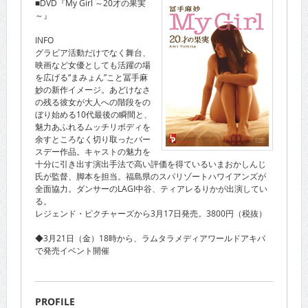
■DVD『My Girl ～20才の果実
～』
INFO
グラビア活動だけでなく舞台、
映画など女優としても活躍の場
を広げる“まみょん”こと冨手麻
妙の新作イメージ。あどけなさ
の残る彼女が大人への階段をの
ぼり始める10代最後の瞬間と、
魅力あふれるムッチリボディを
余すところなく切り取ったバー
スデー作品。キャストの魅力を
十分に引き出す演出手法で高い評価を得ているいまおかしんじ
氏が監督、脚本を担当。福島県のスパリゾートハワイアンズが
全面協力。ダンサーのLAGI中谷、ティアレるりかが出演してい
る。
レジェンド・ピクチャーズから3月17日発売。3800円（税抜）
◆3月21日（金）18時から、ラムタラメディアワールドアキバ
で発売イベント開催
PROFILE