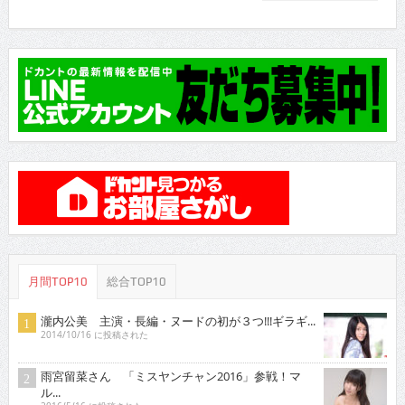
月間TOP10
総合TOP10
瀧内公美 主演・長編・ヌードの初が３つ!!!ギラギ...
2014/10/16 に投稿された
雨宮留菜さん 「ミスヤンチャン2016」参戦！マ
ル...