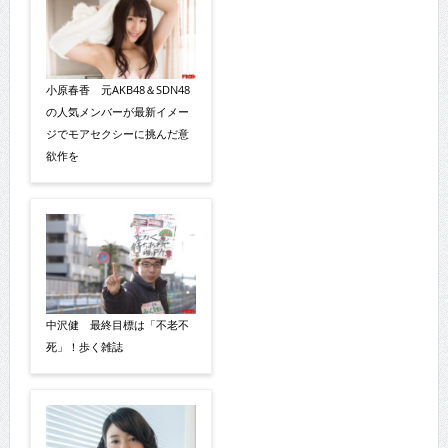
小原春香 元AKB48＆SDN48
の人気メンバーが最新イメー
ジでモアセクシーに挑んだ意
欲作を
中沢健 最終目標は「不老不
死」！歩く雑誌