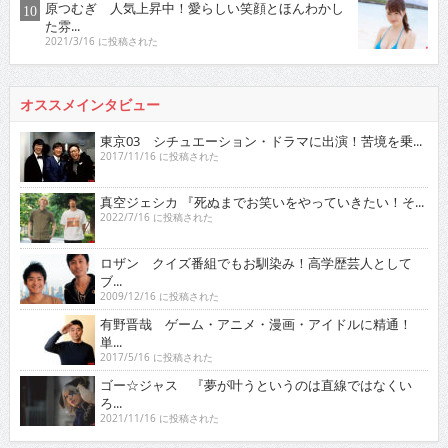
原つむぎ 人気上昇中！愛らしい笑顔とほんわかし
た雰...
2021/3/16 に投稿された
オススメインタビュー
東京03 シチュエーション・ドラマに出演！苦境を乗...
2017/11/16 に投稿された
真空ジェシカ 『死ぬまでお笑いをやっていきたい！そ...
2022/7/16 に投稿された
ロザン クイズ番組でもお馴染み！高学歴芸人として
ブ...
2009/12/16 に投稿された
有野晋哉 ゲーム・アニメ・漫画・アイドルに精通！
単...
2017/5/16 に投稿された
ゴー☆ジャス 『夢が叶うというのは直線ではなくい
ろ...
2021/11/16 に投稿された