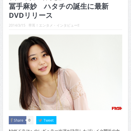
CINEMA×STYLE 289号
冨手麻妙 ハタチの誕生に最新
DVDリリース
CINEMA×STYLE 288号
CINEMA×STYLE 287号
2014/3/15
早耳！エンタメ・インタビュー!!
CINEMA×STYLE 286号
CINEMA×STYLE 285号
CINEMA×STYLE 294号
Share
Tweet
0
NHKドラマへのレギュラー出演が決定したブレイク間近の女