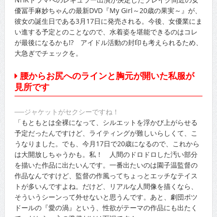
優冨手麻妙ちゃんの最新DVD『My Girl～20歳の果実～』が、
彼女の誕生日である3月17日に発売される。今後、女優業にま
い進する予定とのことなので、水着姿を堪能できるのはコレ
が最後になるかも!? アイドル活動の封印も考えられるため、
大急ぎでチェックを。
腰からお尻へのラインと胸元が開いた私服が
見所です
──ジャケットがセクシーですね！
「もともとは全裸になって、シルエットを浮かび上がらせる
予定だったんですけど、ライティングが難しいらしくて、こ
うなりました。でも、今月17日で20歳になるので、これから
は大開放しちゃうかも。私！ 人間のドロドロした汚い部分
を描いた作品に出たいんです。一番出たいのは園子温監督の
作品なんですけど、監督の作風ってちょっとエッチなテイス
トが多いんですよね。だけど、リアルな人間像を描くなら、
そういうシーンって外せないと思うんです。あと、劇団ポツ
ドールの『愛の渦』という、性欲がテーマの作品にも出たく