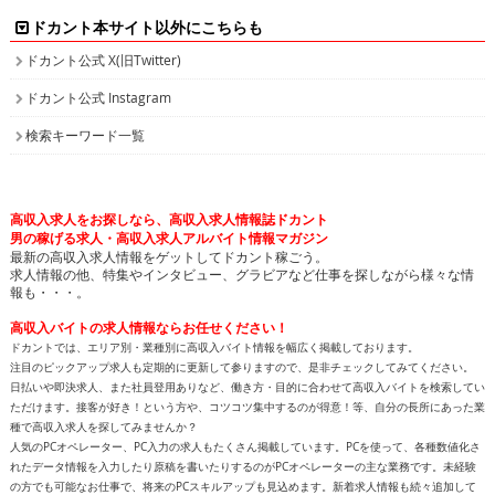
ドカント本サイト以外にこちらも
ドカント公式 X(旧Twitter)
ドカント公式 Instagram
検索キーワード一覧
高収入求人をお探しなら、高収入求人情報誌ドカント
男の稼げる求人・高収入求人アルバイト情報マガジン
最新の高収入求人情報をゲットしてドカント稼ごう。
求人情報の他、特集やインタビュー、グラビアなど仕事を探しながら様々な情
報も・・・。
高収入バイトの求人情報ならお任せください！
ドカントでは、エリア別・業種別に高収入バイト情報を幅広く掲載しております。
注目のピックアップ求人も定期的に更新して参りますので、是非チェックしてみてください。
日払いや即決求人、また社員登用ありなど、働き方・目的に合わせて高収入バイトを検索してい
ただけます。接客が好き！という方や、コツコツ集中するのが得意！等、自分の長所にあった業
種で高収入求人を探してみませんか？
人気のPCオペレーター、PC入力の求人もたくさん掲載しています。PCを使って、各種数値化さ
れたデータ情報を入力したり原稿を書いたりするのがPCオペレーターの主な業務です。未経験
の方でも可能なお仕事で、将来のPCスキルアップも見込めます。新着求人情報も続々追加して