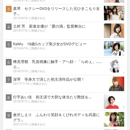
2016/5/16 に投稿された
真琴 セクシーDVDをリリースした元ひきこもり女
子...
2013/4/16 に投稿された
土村 芳 新進女優が「愛の渦」監督舞台に
2014/7/16 に投稿された
RaMu 18歳Gカップ美少女がDVDデビュー
2016/4/16 に投稿された
稀見理都 乳首残像に触手・アヘ顔・「らめぇ」……
エ...
2018/3/16 に投稿された
深琴 等身大で演じた初主演作品が公開！
2017/11/16 に投稿された
行平あい佳 初主演で大胆な体当たり艶技を…
2018/9/15 に投稿された
倉沢しえり ふんわり笑顔＆くびれボディを武器に
グラ...
2021/2/16 に投稿された