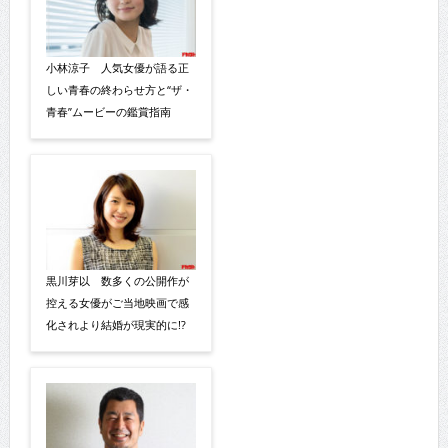
小林涼子 人気女優が語る正
しい青春の終わらせ方と“ザ・
青春”ムービーの鑑賞指南
黒川芽以 数多くの公開作が
控える女優がご当地映画で感
化されより結婚が現実的に!?