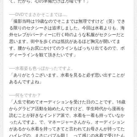
て。だから、心の準備だけは万端です！」
──DVDでまさかそこまでは…。
「撮影当時は19歳なのでそこまでは無理ですけど（笑）でき
る限りのセクシーさは追求しました。今回は水着よりも、海
外セレブがパーティーに行く時のような私服がセクシーだと
思います。街中を歩くのは抵抗があるほど胸元が開いてま
す。腰からお尻にかけてのラインもばっちり出てるので、ボ
ディーラインを観て頂きたいです」
──水着姿も色っぽかったですよ。
「ありがとうございます。水着を見ると必ず思い出すことが
あるんですよね」
──何をですか？
「人生で初めてオーディションを受けた日のことです。16歳
からグラビア活動を始めたんですけど、学生時代から漫画を
読むことが好きなインドア派で、水着を一着も持っていなか
ったんですよ。で、マネージャーさんから、オーディション
があるから水着を持ってきてと言われてお母さんが持ってた
ハイレグの、まさにバブル期！ って感じの水着で受けたん