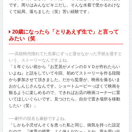
です。周りはみんなビキニだし、そんな水着で受かるわけな
くて結局、落ちました（笑）苦い経験です」
20歳になったら「とりあえず生で」と言って
みたい（笑
──高校時代憧れてた先輩にずっと渡せなかった手紙を渡すと
いう、ストーリーなんですよね。
「１年ぐらい前から『お芝居がメインのＤＶＤが作れたらい
いよね』と話をしていて今回、初めてストーリーを作る段階
から参加させて頂きました。だから監督が、映画を撮るいま
おかしんじさんなんです。ショートムービーっぽくて映画を
観るように楽しめるので、できればお店の映画コーナーに置
いてほしいぐらいです。見つけたら、自分で置き場所を移動
したい（笑）」
──劇中の役名も麻妙ですよね。
「しかも小児ぜんそくを患った私と同じ、病気を持った設定
なので、『体育の授業、よく休んだな～』とか、昔を思い出