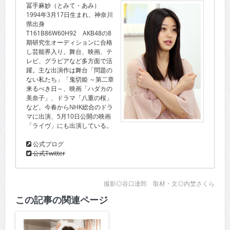
冨手麻妙（とみて・あみ）
1994年3月17日生まれ、神奈川
県出身
T161B86W60H92 AKB48の8
期研究生オーディションに合格
し芸能界入り。舞台、映画、テ
レビ、グラビアなど多方面で活
躍。主な出演作は舞台「問題の
ない私たち」「鬼切姫 ～第二章
来るべき日～、映画「ハダカの
美奈子」、ドラマ「八重の桜」
など。今春からNHK総合のドラ
マに出演、5月10日公開の映画
「ライヴ」にも出演している。
公式ブログ
公式Twitter
撮影◎谷口達郎 取材・文◎内埜さくら
この記事の関連ページ