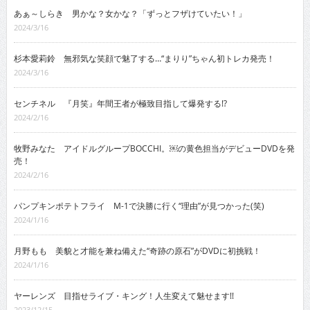
あぁ～しらき 男かな？女かな？「ずっとフザけていたい！」
2024/3/16
杉本愛莉鈴 無邪気な笑顔で魅了する…“まりり”ちゃん初トレカ発売！
2024/3/16
センチネル 『月笑』年間王者が極致目指して爆発する!?
2024/2/16
牧野みなた アイドルグループBOCCHI。￼の黄色担当がデビューDVDを発
売！
2024/2/16
パンプキンポテトフライ M-1で決勝に行く“理由”が見つかった(笑)
2024/1/16
月野もも 美貌と才能を兼ね備えた“奇跡の原石”がDVDに初挑戦！
2024/1/16
ヤーレンズ 目指せライブ・キング！人生変えて魅せます!!
2023/12/15