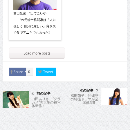
高田延彦 “出てこいや
～！”の元総合格闘家は「人に
優しく 自分に厳しい」良き夫
で父でアニキでもあった!!
Load more posts
Share
Tweet
0
次の記事
前の記事
福田萌子 沖縄発
白田ありさ “グラ
の特撮ドラマが全
カメ”美大生の被写
国解禁!!
体新作！