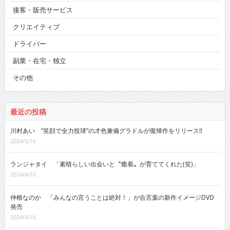
接客・販売サービス
クリエイティブ
ドライバー
副業・在宅・独立
その他
最近の投稿
川村あい “笑顔で全力投球”の才色兼備グラドルが復帰作をリリース!!
2024/5/16
ランジャタイ 「素晴らしい出会いと〝癒着〟が育ててくれた(笑)」
2024/4/16
仲根なのか 「みんなの言うことは絶対！」が合言葉の新作イメージDVD
発売
2024/4/16