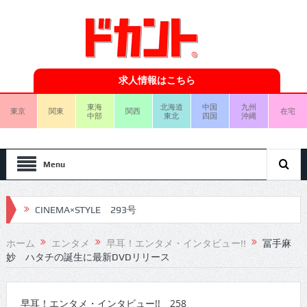
求人情報はこちら
東海
北海道
中国
九州
東京
関東
関西
在宅
中部
東北
四国
沖縄
Menu
CINEMA×STYLE 293号
CINEMA×STYLE 292号
ホーム
エンタメ
早耳！エンタメ・インタビュー!!
冨手麻
妙 ハタチの誕生に最新DVDリリース
CINEMA×STYLE 291号
CINEMA×STYLE 290号
早耳！エンタメ・インタビュー!! 258