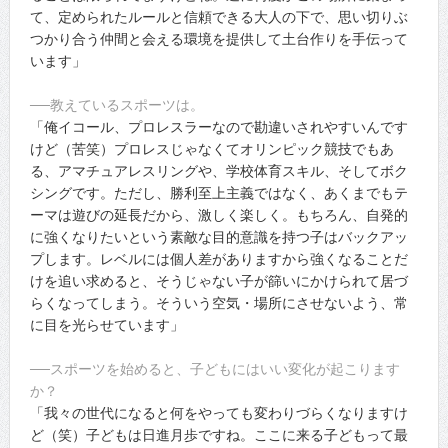
て、定められたルールと信頼できる大人の下で、思い切りぶ
つかり合う仲間と会える環境を提供して土台作りを手伝って
います」
──教えているスポーツは。
「俺イコール、プロレスラーなので勘違いされやすいんです
けど（苦笑）プロレスじゃなくてオリンピック競技でもあ
る、アマチュアレスリングや、学校体育スキル、そしてボク
シングです。ただし、勝利至上主義ではなく、あくまでもテ
ーマは遊びの延長だから、激しく楽しく。もちろん、自発的
に強くなりたいという素敵な目的意識を持つ子はバックアッ
プします。レベルには個人差がありますから強くなることだ
けを追い求めると、そうじゃない子が篩いにかけられて居づ
らくなってしまう。そういう空気・場所にさせないよう、常
に目を光らせています」
──スポーツを始めると、子どもにはいい変化が起こります
か？
「我々の世代になると何をやっても変わりづらくなりますけ
ど（笑）子どもは日進月歩ですね。ここに来る子どもって最