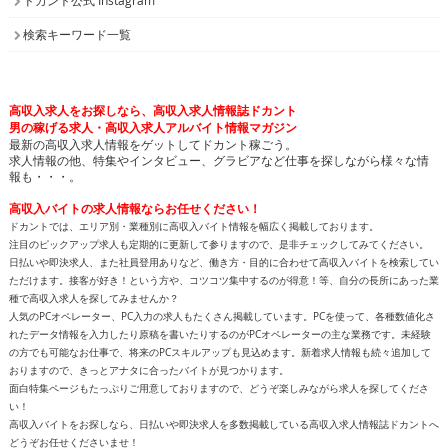
ドカント公式 Instagram
検索キーワード一覧
高収入求人をお探しなら、高収入求人情報誌ドカント
男の稼げる求人・高収入求人アルバイト情報マガジン
最新の高収入求人情報をゲットしてドカント稼ごう。
求人情報の他、特集やインタビュー、グラビアなど仕事を探しながら様々な情
報も・・・。
高収入バイトの求人情報ならお任せください！
ドカントでは、エリア別・業種別に高収入バイト情報を幅広く掲載しております。
注目のピックアップ求人も定期的に更新して参りますので、是非チェックしてみてください。
日払いや即決求人、また社員登用ありなど、働き方・目的に合わせて高収入バイトを検索してい
ただけます。接客が好き！という方や、コツコツ集中するのが得意！等、自分の長所にあった業
種で高収入求人を探してみませんか？
人気のPCオペレーター、PC入力の求人もたくさん掲載しています。PCを使って、各種数値化さ
れたデータ情報を入力したり原稿を書いたりするのがPCオペレーターの主な業務です。未経験
の方でも可能なお仕事で、将来のPCスキルアップも見込めます。新着求人情報も続々追加して
おりますので、きっとアナタに合ったバイトが見つかります。
面白特集ページもたっぷりご用意しておりますので、どうぞ楽しみながら求人を探してくださ
い！
高収入バイトをお探しなら、日払いや即決求人を多数掲載している高収入求人情報誌ドカントへ
どうぞお任せくださいませ！