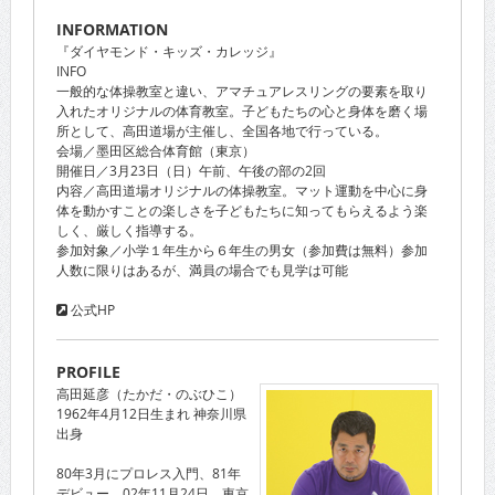
INFORMATION
『ダイヤモンド・キッズ・カレッジ』
INFO
一般的な体操教室と違い、アマチュアレスリングの要素を取り
入れたオリジナルの体育教室。子どもたちの心と身体を磨く場
所として、高田道場が主催し、全国各地で行っている。
会場／墨田区総合体育館（東京）
開催日／3月23日（日）午前、午後の部の2回
内容／高田道場オリジナルの体操教室。マット運動を中心に身
体を動かすことの楽しさを子どもたちに知ってもらえるよう楽
しく、厳しく指導する。
参加対象／小学１年生から６年生の男女（参加費は無料）参加
人数に限りはあるが、満員の場合でも見学は可能
公式HP
PROFILE
高田延彦（たかだ・のぶひこ）
1962年4月12日生まれ 神奈川県
出身
80年3月にプロレス入門、81年
デビュー。02年11月24日、東京