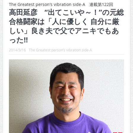
CINEMA×STYLE 288号
The Greatest person's vibration side-A 連載第122回
高田延彦 “出てこいや～！”の元総
CINEMA×STYLE 287号
合格闘家は「人に優しく 自分に厳
CINEMA×STYLE 286号
しい」良き夫で父でアニキでもあ
CINEMA×STYLE 285号
った!!
CINEMA×STYLE 294号
2014/3/16
The Greatest person’s vibration side-A
CINEMA×STYLE 293号