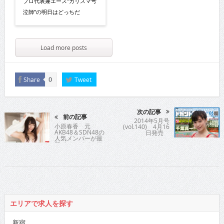
プロ代表兼エース“カリスマ号
泣師”の明日はどっちだ
Load more posts
Share
Tweet
0
次の記事
前の記事
2014年5月号
小原春香 元
(vol.140) 4月16
AKB48＆SDN48の
日発売
人気メンバーが最
新イメージでモア
セクシーに挑んだ
意欲作を
エリアで求人を探す
新宿