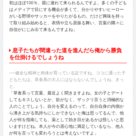
初はほぼ100％、親に連れて来られるんですよ。多くの子ども
はメディアで目にする機会が多くて、分かりやすいヒーロー
がいる野球やサッカーをやりたがるもの。だけど興味を持っ
て取り組み始めると、表情や立ち居振る舞い、言葉の隅々に
自信がにじみ出て来るんですよね」
息子たちが間違った道を進んだら俺から勝負
を仕掛けるでしょうね
──健全な精神と肉体が育っている証ですね。ココに通った子
どもたちは、草食系の大人にはならないんでしょうね、きっ
と。
「草食系って言葉、最近よく聞きますよね。女の子とデート
してもキスしないとか、欲がなく、ザックリ言うと消極的な
人のことでしょう。自分を変えるのって、自分自身の内側か
ら沸き上がる気持ちにしかできないと俺は思ってるんで、他
人が何を指南しても、薬として効き目があるかは怪しいと思
いますけどね。本人が今の居心地に満足しているなら、他人
が何を言っても変わろうとは考えないですよ」