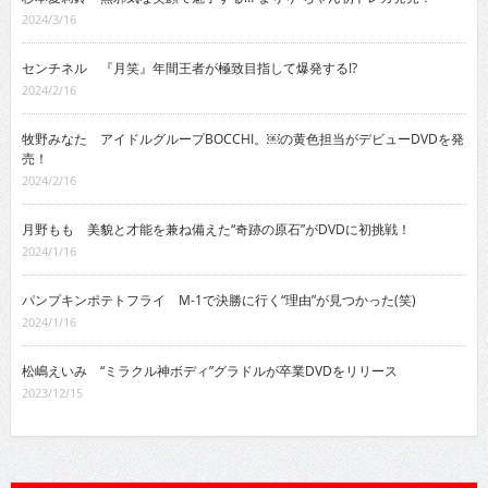
2024/3/16
センチネル 『月笑』年間王者が極致目指して爆発する!?
2024/2/16
牧野みなた アイドルグループBOCCHI。￼の黄色担当がデビューDVDを発
売！
2024/2/16
月野もも 美貌と才能を兼ね備えた“奇跡の原石”がDVDに初挑戦！
2024/1/16
パンプキンポテトフライ M-1で決勝に行く“理由”が見つかった(笑)
2024/1/16
松嶋えいみ “ミラクル神ボディ”グラドルが卒業DVDをリリース
2023/12/15