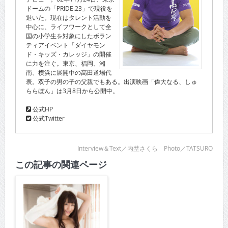
ドームの「PRIDE.23」で現役を
退いた。現在はタレント活動を
中心に、ライフワークとして全
国の小学生を対象にしたボラン
ティアイベント「ダイヤモン
ド・キッズ・カレッジ」の開催
に力を注ぐ。東京、福岡、湘
南、横浜に展開中の高田道場代
表。双子の男の子の父親でもある。出演映画「偉大なる、しゅ
ららぼん」は3月8日から公開中。
公式HP
公式Twitter
Interview＆Text／内埜さくら Photo／TATSURO
この記事の関連ページ