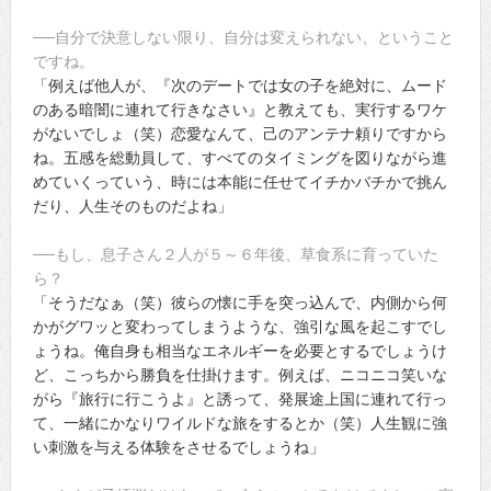
──自分で決意しない限り、自分は変えられない、ということ
ですね。
「例えば他人が、『次のデートでは女の子を絶対に、ムード
のある暗闇に連れて行きなさい』と教えても、実行するワケ
がないでしょ（笑）恋愛なんて、己のアンテナ頼りですから
ね。五感を総動員して、すべてのタイミングを図りながら進
めていくっていう、時には本能に任せてイチかバチかで挑ん
だり、人生そのものだよね」
──もし、息子さん２人が５～６年後、草食系に育っていた
ら？
「そうだなぁ（笑）彼らの懐に手を突っ込んで、内側から何
かがグワッと変わってしまうような、強引な風を起こすでし
ょうね。俺自身も相当なエネルギーを必要とするでしょうけ
ど、こっちから勝負を仕掛けます。例えば、ニコニコ笑いな
がら『旅行に行こうよ』と誘って、発展途上国に連れて行っ
て、一緒にかなりワイルドな旅をするとか（笑）人生観に強
い刺激を与える体験をさせるでしょうね」