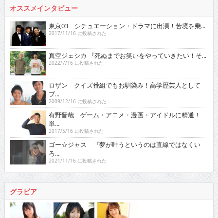
オススメインタビュー
東京03 シチュエーション・ドラマに出演！苦境を乗...
2017/11/16 に投稿された
真空ジェシカ 『死ぬまでお笑いをやっていきたい！そ...
2022/7/16 に投稿された
ロザン クイズ番組でもお馴染み！高学歴芸人として
ブ...
2009/12/16 に投稿された
有野晋哉 ゲーム・アニメ・漫画・アイドルに精通！
単...
2017/5/16 に投稿された
ゴー☆ジャス 『夢が叶うというのは直線ではなくい
ろ...
2021/11/16 に投稿された
グラビア