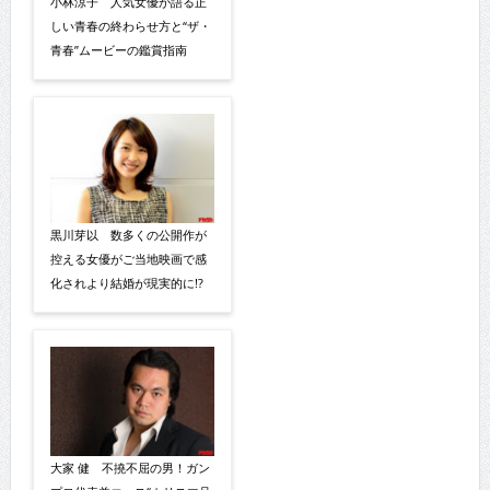
小林涼子 人気女優が語る正
しい青春の終わらせ方と“ザ・
青春”ムービーの鑑賞指南
黒川芽以 数多くの公開作が
控える女優がご当地映画で感
化されより結婚が現実的に!?
大家 健 不撓不屈の男！ガン