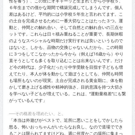
性を養う）、この世にオギャーッと生まれてから小学校５、
６年生までの僅かな期間で構築完成してしまうんです。個人
差はあるけど、平均的には小学校５年生と言われてます。こ
の土台を完成させるために一番大切なことはたった３つ。運
動と、仲間との触れ合い、そして自然との触れ合いの三点セ
ットです。これらは日々積み重ねることが重要で、長期休暇
のようなスペシャルな時期だけ実行すれば良いというもので
はないと。しかも、品物の交換じゃないんだから、この時期
に３つをしてこなかったから今から（例えば16歳から）やり
直そうとしても多くを取り込むことは出来ないんです。だけ
ど今の時代は、少子化だったり中学受験を目指す子どもも増
えてたり、本人が体を動かして遊ぼうとしても、仲間も時間
も場所もないのが現実。土台が完成される黄金期に、体を動
かして磨き上げる感性や精神的強さ、目的意識を持つ大切さ
を学べない子どもが増えている。これは、“運動量格差”にも繋
がっているんです」
──その格差を埋めたい、と。
「本当は外遊びがベストで、近所に悪いことをしでかしたら
怒る、怖いおっちゃんがいたらなお良し、なので道場ででき
ることは限られてますけどね。週に何度かこの場所に集まっ