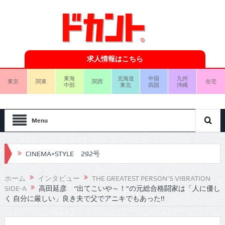
求人情報はこちら
東海
北海道
中国
九州
東京
関東
関西
在宅
中部
東北
四国
沖縄
Menu
CINEMA×STYLE 292号
CINEMA×STYLE 291号
ホーム
インタビュー
THE GREATEST PERSON’S VIBRATION
SIDE-A
高田延彦 “出てこいや～！”の元総合格闘家は「人に優し
CINEMA×STYLE 290号
く 自分に厳しい」良き夫で父でアニキでもあった!!
CINEMA×STYLE 289号