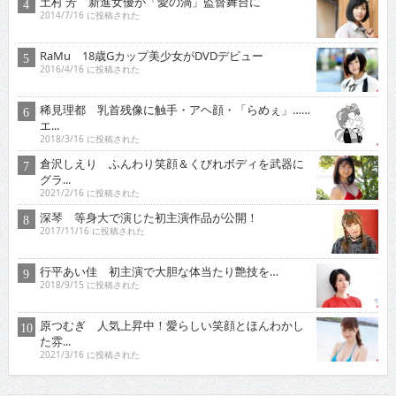
土村 芳 新進女優が「愛の渦」監督舞台に
2014/7/16 に投稿された
RaMu 18歳Gカップ美少女がDVDデビュー
2016/4/16 に投稿された
稀見理都 乳首残像に触手・アヘ顔・「らめぇ」……
エ...
2018/3/16 に投稿された
倉沢しえり ふんわり笑顔＆くびれボディを武器に
グラ...
2021/2/16 に投稿された
深琴 等身大で演じた初主演作品が公開！
2017/11/16 に投稿された
行平あい佳 初主演で大胆な体当たり艶技を…
2018/9/15 に投稿された
原つむぎ 人気上昇中！愛らしい笑顔とほんわかし
た雰...
2021/3/16 に投稿された