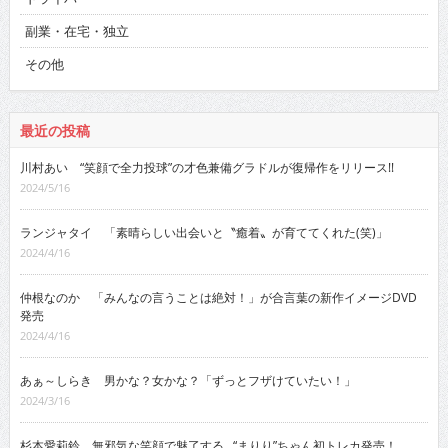
副業・在宅・独立
その他
最近の投稿
川村あい “笑顔で全力投球”の才色兼備グラドルが復帰作をリリース!!
2024/5/16
ランジャタイ 「素晴らしい出会いと〝癒着〟が育ててくれた(笑)」
2024/4/16
仲根なのか 「みんなの言うことは絶対！」が合言葉の新作イメージDVD
発売
2024/4/16
あぁ～しらき 男かな？女かな？「ずっとフザけていたい！」
2024/3/16
杉本愛莉鈴 無邪気な笑顔で魅了する…“まりり”ちゃん初トレカ発売！