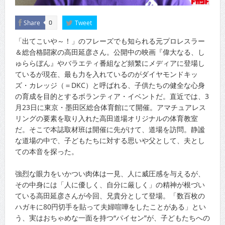
Share
Tweet
0
「出てこいや～！」のフレーズでも知られる元プロレスラー
＆総合格闘家の高田延彦さん。公開中の映画『偉大なる、し
ゅららぼん』やバラエティ番組など頻繁にメディアに登場し
ているが現在、最も力を入れているのがダイヤモンドキッ
ズ・カレッジ（＝DKC）と呼ばれる、子供たちの健全な心身
の育成を目的とするボランティア・イベントだ。直近では、3
月23日に東京・墨田区総合体育館にて開催。アマチュアレス
リングの要素を取り入れた高田道場オリジナルの体育教室
だ。そこで本誌取材班は開催に先がけて、道場を訪問。静謐
な道場の中で、子どもたちに対する思いや父として、夫とし
ての本音を探った。
強烈な眼力をいかつい肉体は一見、人に威圧感を与えるが、
その中身には「人に優しく、自分に厳しく」の精神が根づい
ている高田延彦さんが今回、兄貴分として登場。「数百枚の
ハガキに80円切手を貼って夫婦喧嘩をしたことがある」とい
う、実はおちゃめな一面を持つ“パイセン”が、子どもたちへの