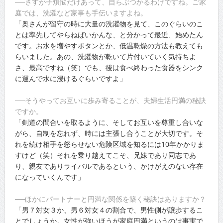
──さすが子煩悩だけあって、自らぶつかるわけですね。ご家
庭では、洗濯など家事も手伝いますよね。
「奥さんが留守の時に大量の洗濯物を見て、このぐらいのこ
とは率先してやらねばいかんな、と分かって最近、始めたん
です。お水を増やすボタンとか、低温乾燥の方法も教えても
らいました。あの、洗濯物が乾いて片付いていく気持ちよ
さ、最高ですね（笑）でも、後は食べ終わった食器をシンク
に運んで水に浸けるぐらいですよ」
──そうやってお互いに歩み寄ることが、夫婦生活円満の秘訣
ですか。
「剣道の間合いを取るように、そしてお互いを尊重し合いな
がら、自制を忘れず、時には主張し合うことが大切です。そ
れを続け相手を怒らせない危険区域を知るには10年かかりま
すけど（笑）それを乗り越えてこそ、兄妹であり同志であ
り、親友でありライバルであるという、かけがえのない存在
になっていくんです」
──ほかにパートナーと円満な関係を築く秘訣はありますか？
「男７対女３か、男６対女４の割合で、男性側が譲歩するこ
とでしょうか。女性が強いほうが家庭円満というのは事実で