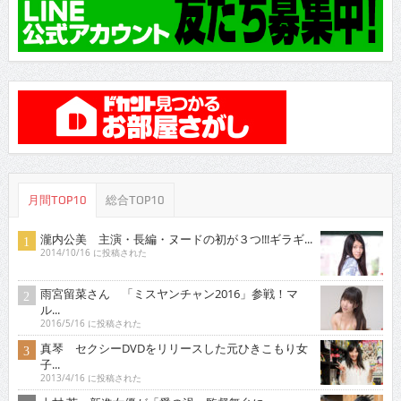
月間TOP10
総合TOP10
瀧内公美 主演・長編・ヌードの初が３つ!!!ギラギ...
2014/10/16 に投稿された
雨宮留菜さん 「ミスヤンチャン2016」参戦！マ
ル...
2016/5/16 に投稿された
真琴 セクシーDVDをリリースした元ひきこもり女
子...
2013/4/16 に投稿された