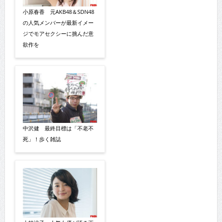
小原春香 元AKB48＆SDN48
の人気メンバーが最新イメー
ジでモアセクシーに挑んだ意
欲作を
中沢健 最終目標は「不老不
死」！歩く雑誌