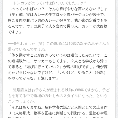
──トンカツがのっていればいいんでしたっけ？
「のっていればいい？ そんな投げやりな言い方ないでしょ
（笑）俺、実はカレーの牛ブロック肉バージョンが苦手で、
豚こま肉や豚バラ肉のカレーが好きで、我が家の定番でもあ
るんです。ウチは息子２人を含めて男３人、カレーが大好物
ですよ」
──失礼しました（笑）この道場には10歳の双子の息子さんも
通っているんですよね。
「体を動かすことが好きっていうのは遺伝したみたいで、こ
の道場以外に、サッカーもしてます。２人とも学校から帰っ
て来ると『遊びに行っていい？』が魂の叫びですし。俺が言
えたガラじゃないですけど、『いいけど、やること（宿題）
をやってからな』と返します」
──道場設立はお子さんが産まれる以前の98年ですから、子ど
もを育てる中で道場の方針も今のスタイルになった、という
ことでしょうか。
「それはありますね。脳科学者の話だと人間としての土台作
り（人格形成、物事を正確に判断して行動する、道徳心や理