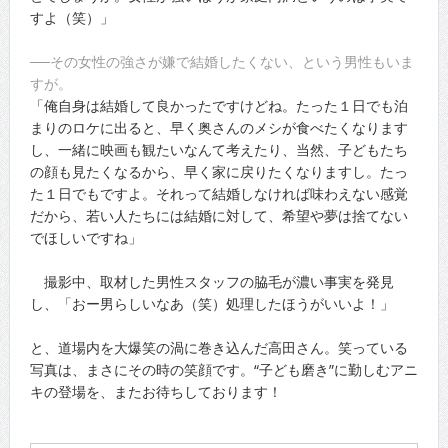
すよ（笑）」
──その女性の強さが嫌で結婚したくない、という男性もいま
すが。
「俺自身は結婚して良かったですけどね。たった１日でも泊
まりのロケに出ると、早く奥さんのメシが食べたくなります
し、一緒に映画も観たいなんて考えたり、当然、子どもたち
の顔も見たくなるから、早く家に戻りたくなりますし。たっ
た１日でもですよ。それって結婚しなければ味わえない感覚
だから、若い人たちには結婚に対して、希望や夢は捨てない
でほしいですね」
撮影中、取材した男性スタッフの脇毛が濃い事実を発見
し、「おー男らしいなあ（笑）処理したほうがいいよ！」
と、道場内を大爆笑の渦に巻き込んだ高田さん。笑っている
写真は、まさにその時の笑顔です。“子ども磨き”に勤しむアニ
キの登場を、またお待ちしております！