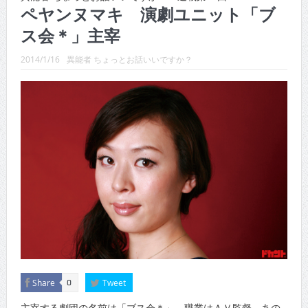
CINEMA×STYLE 289号
ペヤンヌマキ 演劇ユニット「ブ
ス会＊」主宰
CINEMA×STYLE 288号
CINEMA×STYLE 287号
2014/1/16
異能者 ちょっとお話いいですか？
CINEMA×STYLE 286号
CINEMA×STYLE 285号
CINEMA×STYLE 294号
Share
Tweet
0
主宰する劇団の名前は「ブス会＊」、職業はＡＶ監督、あの