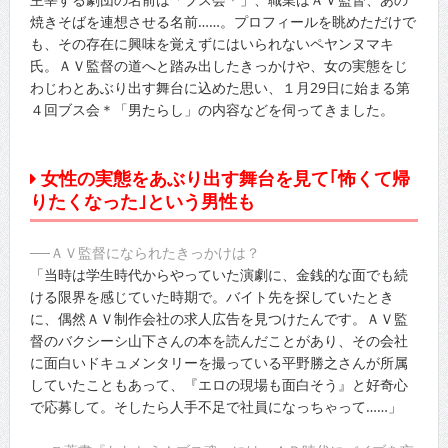
焼きそばを連想させる名前……。プロフィールを眺めただけで
も、その存在に興味を覚えずにはいられないペヤンヌマキ
氏。ＡＶ監督の道へと踏み出したきっかけや、女の実態をじ
わじわとあぶり出す舞台に込めた思い、１月29日に始まる第
４回ブス会＊「男たらし」の内容などを伺ってきました。
女性の実態をあぶり出す舞台を見て｢怖くて帰
りたくなった｣という男性も
──ＡＶ監督になられたきっかけは？
「当時は学生時代からやっていた演劇に、金銭的な面でも続
ける限界を感じていた時期で。バイト先を探していたとき
に、偶然ＡＶ制作会社の求人広告を見つけたんです。ＡＶ監
督のバクシーシ山下さんの本を読んだことがあり、その会社
に面白いドキュメンタリーを撮っている平野勝之さんが所属
していたこともあって、『エロの現場も面白そう』と好奇心
で応募して。そしたら人手不足で社員になっちゃって……」