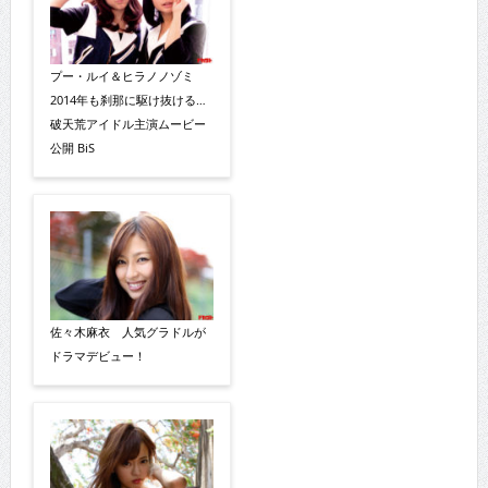
プー・ルイ＆ヒラノノゾミ
2014年も刹那に駆け抜ける…
破天荒アイドル主演ムービー
公開 BiS
佐々木麻衣 人気グラドルが
ドラマデビュー！