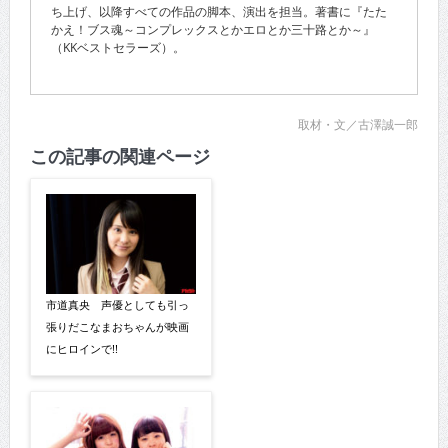
ち上げ、以降すべての作品の脚本、演出を担当。著書に『たた
かえ！ブス魂～コンプレックスとかエロとか三十路とか～』
（KKベストセラーズ）。
取材・文／古澤誠一郎
この記事の関連ページ
市道真央 声優としても引っ
張りだこなまおちゃんが映画
にヒロインで!!