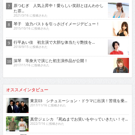
原つむぎ 人気上昇中！愛らしい笑顔とほんわかし
た雰...
2021/3/16 に投稿された
琴子 迫力バストを引っさげイメージデビュー！
2015/10/16 に投稿された
行平あい佳 初主演で大胆な体当たり艶技を…
2018/9/15 に投稿された
深琴 等身大で演じた初主演作品が公開！
2017/11/16 に投稿された
オススメインタビュー
東京03 シチュエーション・ドラマに出演！苦境を乗...
2017/11/16 に投稿された
真空ジェシカ 『死ぬまでお笑いをやっていきたい！そ...
2022/7/16 に投稿された