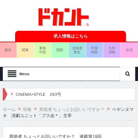
求人情報はこちら
東海
北海道
中国
九州
東京
関東
関西
在宅
中部
東北
四国
沖縄
Menu
CINEMA×STYLE 293号
CINEMA×STYLE 292号
ホーム
特集
異能者 ちょっとお話いいですか？
ペヤンヌマ
キ 演劇ユニット「ブス会＊」主宰
CINEMA×STYLE 291号
CINEMA×STYLE 290号
異能者 ちょっとお話いいですか？ 連載第18回