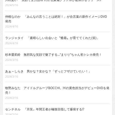
2024/5/16
仲根なのか 「みんなの言うことは絶対！」が合言葉の新作イメージDVD
発売
2024/4/16
ランジャタイ 「素晴らしい出会いと〝癒着〟が育ててくれた(笑)」
2024/4/16
杉本愛莉鈴 無邪気な笑顔で魅了する…“まりり”ちゃん初トレカ発売！
2024/3/16
あぁ～しらき 男かな？女かな？「ずっとフザけていたい！」
2024/3/16
牧野みなた アイドルグループBOCCHI。￼の黄色担当がデビューDVDを発
売！
2024/2/16
センチネル 『月笑』年間王者が極致目指して爆発する!?
2024/2/16