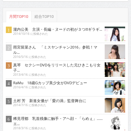
月間TOP10
総合TOP10
瀧内公美 主演・長編・ヌードの初が３つ!!!ギラギ...
2014/10/16 に投稿された
雨宮留菜さん 「ミスヤンチャン2016」参戦！マ
ル...
2016/5/16 に投稿された
真琴 セクシーDVDをリリースした元ひきこもり女
子...
2013/4/16 に投稿された
RaMu 18歳Gカップ美少女がDVDデビュー
2016/4/16 に投稿された
土村 芳 新進女優が「愛の渦」監督舞台に
2014/7/16 に投稿された
稀見理都 乳首残像に触手・アヘ顔・「らめぇ」……
エ...
2018/3/16 に投稿された