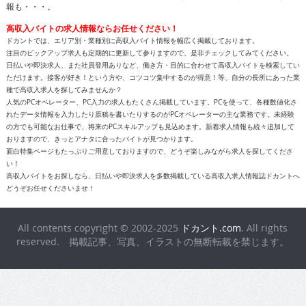
報も・・・。
高収入バイトの求人情報ならお任せください！
ドカントでは、エリア別・業種別に高収入バイト情報を幅広く掲載しております。
注目のピックアップ求人も定期的に更新して参りますので、是非チェックしてみてください。
日払いや即決求人、また社員登用ありなど、働き方・目的に合わせて高収入バイトを検索してい
ただけます。接客が好き！という方や、コツコツ集中するのが得意！等、自分の長所にあった業
種で高収入求人を探してみませんか？
人気のPCオペレーター、PC入力の求人もたくさん掲載しています。PCを使って、各種数値化さ
れたデータ情報を入力したり原稿を書いたりするのがPCオペレーターの主な業務です。未経験
の方でも可能なお仕事で、将来のPCスキルアップも見込めます。新着求人情報も続々追加して
おりますので、きっとアナタに合ったバイトが見つかります。
面白特集ページもたっぷりご用意しておりますので、どうぞ楽しみながら求人を探してくださ
い！
高収入バイトをお探しなら、日払いや即決求人を多数掲載している高収入求人情報誌ドカントへ
どうぞお任せくださいませ！
All contents copyright © 2002-2025
ドカント.com
. All rights
reserved. 掲載記事、写真、イラストの無断転載を禁じます。