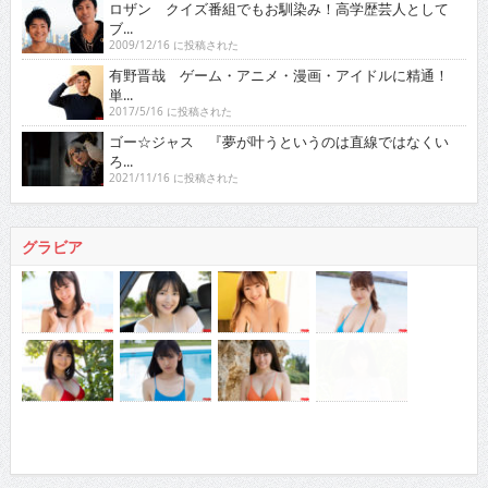
ロザン クイズ番組でもお馴染み！高学歴芸人として
ブ...
2009/12/16 に投稿された
有野晋哉 ゲーム・アニメ・漫画・アイドルに精通！
単...
2017/5/16 に投稿された
ゴー☆ジャス 『夢が叶うというのは直線ではなくい
ろ...
2021/11/16 に投稿された
グラビア