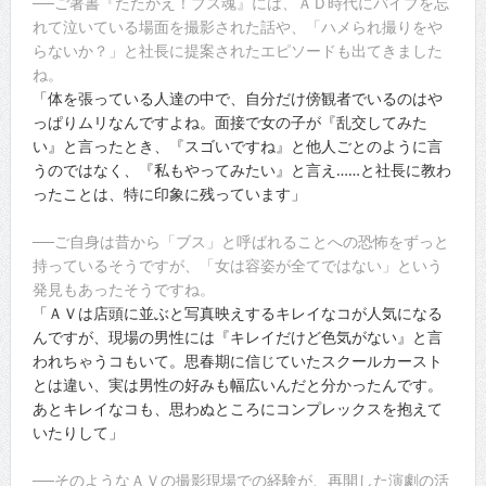
──ご著書『たたかえ！ブス魂』には、ＡＤ時代にバイブを忘
れて泣いている場面を撮影された話や、「ハメられ撮りをや
らないか？」と社長に提案されたエピソードも出てきました
ね。
「体を張っている人達の中で、自分だけ傍観者でいるのはや
っぱりムリなんですよね。面接で女の子が『乱交してみた
い』と言ったとき、『スゴいですね』と他人ごとのように言
うのではなく、『私もやってみたい』と言え……と社長に教わ
ったことは、特に印象に残っています」
──ご自身は昔から「ブス」と呼ばれることへの恐怖をずっと
持っているそうですが、「女は容姿が全てではない」という
発見もあったそうですね。
「ＡＶは店頭に並ぶと写真映えするキレイなコが人気になる
んですが、現場の男性には『キレイだけど色気がない』と言
われちゃうコもいて。思春期に信じていたスクールカースト
とは違い、実は男性の好みも幅広いんだと分かったんです。
あとキレイなコも、思わぬところにコンプレックスを抱えて
いたりして」
──そのようなＡＶの撮影現場での経験が、再開した演劇の活