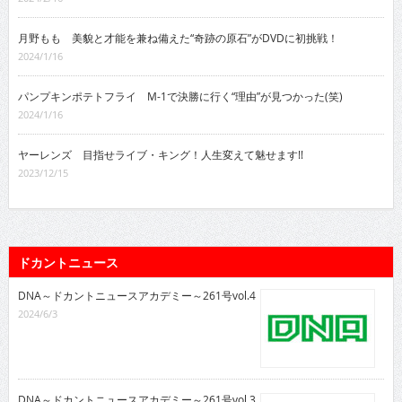
月野もも 美貌と才能を兼ね備えた“奇跡の原石”がDVDに初挑戦！
2024/1/16
パンプキンポテトフライ M-1で決勝に行く“理由”が見つかった(笑)
2024/1/16
ヤーレンズ 目指せライブ・キング！人生変えて魅せます!!
2023/12/15
ドカントニュース
DNA～ドカントニュースアカデミー～261号vol.4
2024/6/3
DNA～ドカントニュースアカデミー～261号vol.3