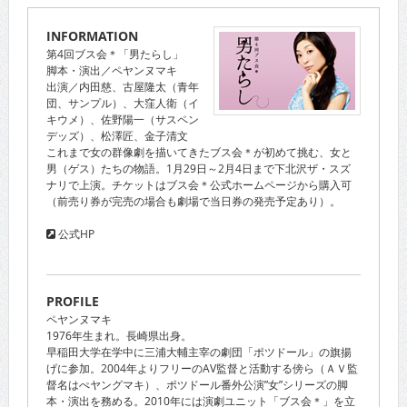
INFORMATION
第4回ブス会＊「男たらし」
脚本・演出／ペヤンヌマキ
出演／内田慈、古屋隆太（青年
団、サンプル）、大窪人衛（イ
キウメ）、佐野陽一（サスペン
デッズ）、松澤匠、金子清文
これまで女の群像劇を描いてきたブス会＊が初めて挑む、女と
男（ゲス）たちの物語。1月29日～2月4日まで下北沢ザ・スズ
ナリで上演。チケットはブス会＊公式ホームページから購入可
（前売り券が完売の場合も劇場で当日券の発売予定あり）。
公式HP
PROFILE
ペヤンヌマキ
1976年生まれ。長崎県出身。
早稲田大学在学中に三浦大輔主宰の劇団「ポツドール」の旗揚
げに参加。2004年よりフリーのAV監督と活動する傍ら（ＡＶ監
督名はぺヤングマキ）、ポツドール番外公演”女”シリーズの脚
本・演出を務める。2010年には演劇ユニット「ブス会＊」を立