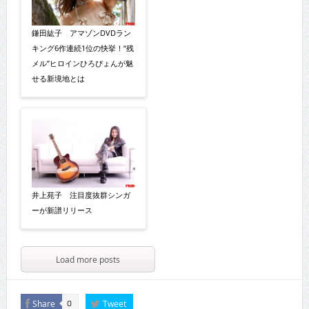
鎌田紘子 アマゾンDVDラン
キング6作連続1位の快挙！“残
メル”ヒロインひろぴょんが魅
せる新境地とは
井上苑子 注目度抜群シンガ
ーが新譜リリース
Load more posts
Share
Tweet
0