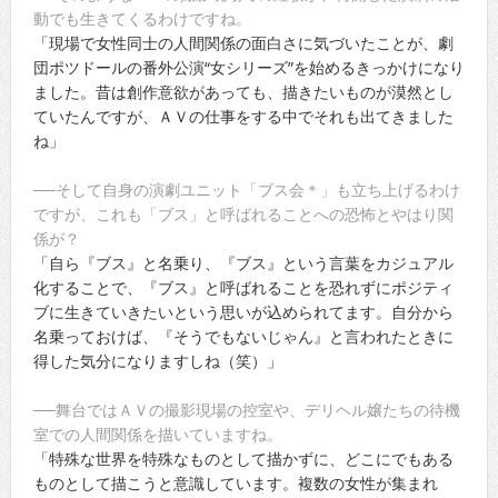
動でも生きてくるわけですね。
「現場で女性同士の人間関係の面白さに気づいたことが、劇
団ポツドールの番外公演“女シリーズ”を始めるきっかけになり
ました。昔は創作意欲があっても、描きたいものが漠然とし
ていたんですが、ＡＶの仕事をする中でそれも出てきました
ね」
──そして自身の演劇ユニット「ブス会＊」も立ち上げるわけ
ですが、これも「ブス」と呼ばれることへの恐怖とやはり関
係が？
「自ら『ブス』と名乗り、『ブス』という言葉をカジュアル
化することで、『ブス』と呼ばれることを恐れずにポジティ
ブに生きていきたいという思いが込められてます。自分から
名乗っておけば、『そうでもないじゃん』と言われたときに
得した気分になりますしね（笑）」
──舞台ではＡＶの撮影現場の控室や、デリヘル嬢たちの待機
室での人間関係を描いていますね。
「特殊な世界を特殊なものとして描かずに、どこにでもある
ものとして描こうと意識しています。複数の女性が集まれ