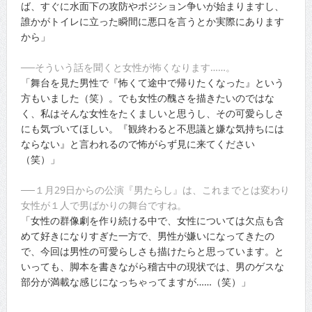
ば、すぐに水面下の攻防やポジション争いが始まりますし、
誰かがトイレに立った瞬間に悪口を言うとか実際にあります
から」
──そういう話を聞くと女性が怖くなります……。
「舞台を見た男性で『怖くて途中で帰りたくなった』という
方もいました（笑）。でも女性の醜さを描きたいのではな
く、私はそんな女性をたくましいと思うし、その可愛らしさ
にも気づいてほしい。『観終わると不思議と嫌な気持ちには
ならない』と言われるので怖がらず見に来てください
（笑）」
──１月29日からの公演『男たらし』は、これまでとは変わり
女性が１人で男ばかりの舞台ですね。
「女性の群像劇を作り続ける中で、女性については欠点も含
めて好きになりすぎた一方で、男性が嫌いになってきたの
で、今回は男性の可愛らしさも描けたらと思っています。と
いっても、脚本を書きながら稽古中の現状では、男のゲスな
部分が満載な感じになっちゃってますが……（笑）」