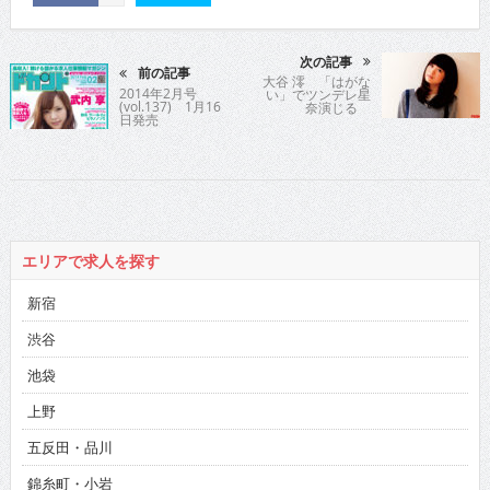
次の記事
前の記事
大谷 澪 「はがな
2014年2月号
い」でツンデレ星
(vol.137) 1月16
奈演じる
日発売
エリアで求人を探す
新宿
渋谷
池袋
上野
五反田・品川
錦糸町・小岩