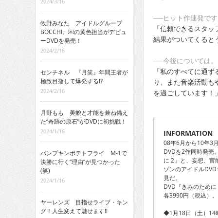
2024/3/16
──ヒット作連発で
牧野みなた アイドルグループ
「信頼できるスタッ
BOCCHI。￼の黄色担当がデビュ
結果がついてくるとう
ーDVDを発売！
2024/2/16
──今後については。
「私のすべてに通ず
センチネル 『月笑』年間王者が
極致目指して爆発する!?
り、また音楽活動も
2024/2/16
を過ごしています！
月野もも 美貌と才能を兼ね備え
た“奇跡の原石”がDVDに初挑戦！
2024/1/16
INFORMATION
08年6月から10年
DVDを2作同時発
パンプキンポテトフライ M-1で
に 2」と、妄想、
決勝に行く“理由”が見つかった
ゾンのアイドルDV
(笑)
見だ。
2024/1/16
DVD『きみのために
各3990円（税込）。
ヤーレンズ 目指せライブ・キン
グ！人生変えて魅せます!!
◆1月18日（土）