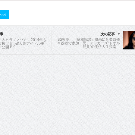
eet
事
次の記事
武内 享 「昭和歌謡」映画に音楽監修
イ＆ヒラノノゾミ 2014年も
＆役者で参加 元チェッカーズ“トオル
け抜ける…破天荒アイドル主
兄貴”の明快人生指南
公開 BiS