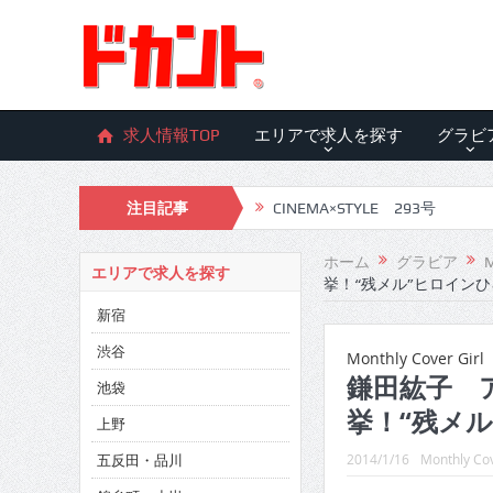
求人情報TOP
エリアで求人を探す
グラビ
注目記事
CINEMA×STYLE 293号
CINEMA×STYLE 292号
ホーム
グラビア
M
エリアで求人を探す
挙！“残メル”ヒロイン
CINEMA×STYLE 291号
新宿
CINEMA×STYLE 290号
渋谷
Monthly Cover Girl
CINEMA×STYLE 289号
鎌田紘子 
池袋
挙！“残メ
CINEMA×STYLE 288号
上野
五反田・品川
CINEMA×STYLE 287号
2014/1/16
Monthly Cov