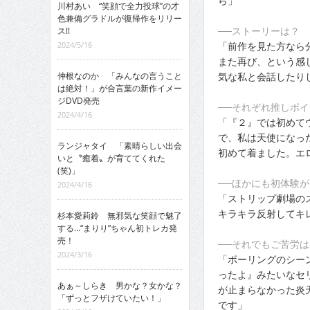
ら」
川村あい “笑顔で全力投球”の才
色兼備グラドルが復帰作をリリー
──ストーリーは？
ス!!
「前作を見た方なら
2024/5/16
また再び、という感
気な私と会話したり
仲根なのか 「みんなの言うこと
は絶対！」が合言葉の新作イメー
ジDVD発売
──それぞれ推しポ
2024/4/16
「『２』では初めて
で、私は天使になっ
ランジャタイ 「素晴らしい出会
初めて着ました。エ
いと〝癒着〟が育ててくれた
(笑)」
──ほかにも初体験
2024/4/16
「ストリップ劇場の
キラキラ反射してキ
杉本愛莉鈴 無邪気な笑顔で魅了
する…“まりり”ちゃん初トレカ発
売！
──それでもご苦労
2024/3/16
「ボーリングのシー
ったよ』みたいなセ
あぁ～しらき 男かな？女かな？
が止まらなかった炎
「ずっとフザけていたい！」
です」