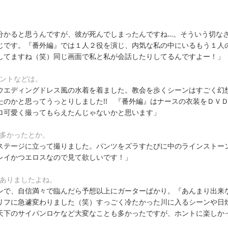
分かると思うんですが、彼が死んでしまったんですね…。そういう切な
じです。『番外編』では１人２役を演じ、内気な私の中にいるもう１人
してますね（笑）同じ画面で私と私が会話したりしてるんですよー！」
イントなどは。
ウエディングドレス風の水着を着ました。教会を歩くシーンはすごく幻
たのかと思ってうっとりしました!! 『番外編』はナースの衣装をＤＶ
ロ可愛く撮ってもらえたんじゃないかと思います」
が多かったとか。
ステージに立って撮りました。パンツをズラすたびに中のラインストー
レイかつエロスなので見て欲しいです！」
はありましたよね。
ンで、自信満々で臨んだら予想以上にガーターばかり。『あんまり出来
リフに急遽変わりました（笑）すっごく冷たかった川に入るシーンや日
天下のサイパンロケなど大変なことも多かったですが、ホントに楽しか