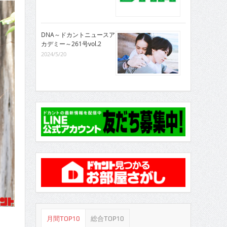
DNA～ドカントニュースア
カデミー～261号vol.2
2024/5/20
月間TOP10
総合TOP10