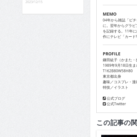
2023/12/15
MEMO
04年から雑誌「ピチ
に。翌年からグラビ
を記録する。11年
作にテレビ「カード
PROFILE
鎌田紘子（かまた・
1989年9月18日生
T162B80W58H80
東京都出身
趣味／コスプレ・漫
特技／イラスト
公式ブログ
公式Twitter
この記事の