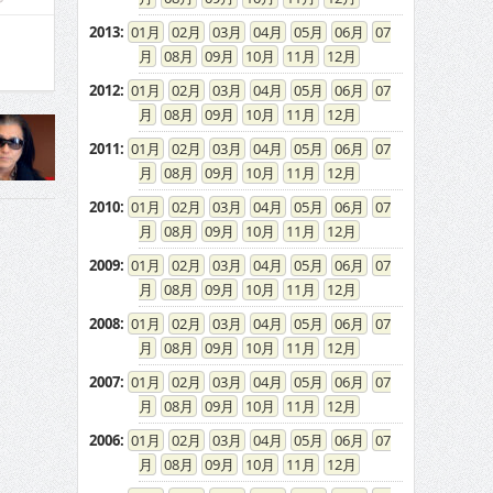
2013
:
01
02
03
04
05
06
07
08
09
10
11
12
2012
:
01
02
03
04
05
06
07
08
09
10
11
12
2011
:
01
02
03
04
05
06
07
08
09
10
11
12
2010
:
01
02
03
04
05
06
07
08
09
10
11
12
2009
:
01
02
03
04
05
06
07
08
09
10
11
12
2008
:
01
02
03
04
05
06
07
08
09
10
11
12
2007
:
01
02
03
04
05
06
07
08
09
10
11
12
2006
:
01
02
03
04
05
06
07
08
09
10
11
12