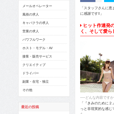
メールオペレーター
「スタッフさんに恵
に感謝です!!」
風俗の求人
キャバクラの求人
ヒット作連発
く、そして愛ら
営業の求人
パワフルワーク
ホスト・モデル・AV
接客・販売サービス
クリエイティブ
ドライバー
副業・在宅・独立
その他
──どんな内容ですか
「『きみのために２
最近の投稿
っと非現実的な感じ