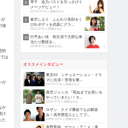
琴子 迫力バストを引っさげイ
メージデビュー！
2015/10/16 に投稿された
さが
倉沢しえり ふんわり笑顔＆く
びれボディを武器にグラ...
の強
2021/2/16 に投稿された
行平あい佳 初主演で大胆な体
当たり艶技を…
2018/9/15 に投稿された
想的
Ｄでは
オススメインタビュー
東京03 シチュエーション・ドラ
マに出演！苦境を乗...
ンが
2017/11/16 に投稿された
真空ジェシカ 『死ぬまでお笑いを
やっていきたい！そ...
2022/7/16 に投稿された
なか
ロザン クイズ番組でもお馴染
焼け
み！高学歴芸人としてブ...
った
2009/12/16 に投稿された
有野晋哉 ゲーム・アニメ・漫