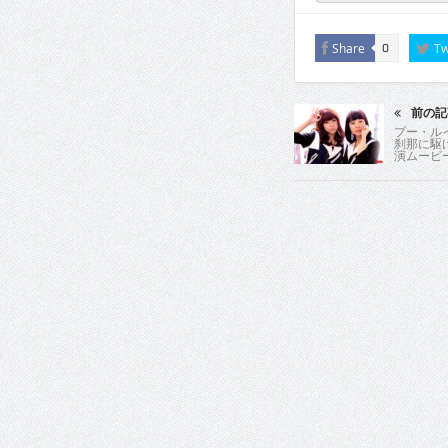
Share
Tw
0
前の記
プー・ル
刹那に駆
演ムービー