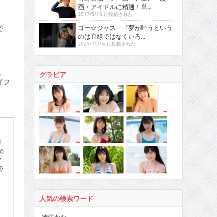
画・アイドルに精通！単...
2017/5/16 に投稿された
ゴー☆ジャス 『夢が叶うという
で、
のは直線ではなくいろ...
2021/11/16 に投稿された
た
グラビア
イフ
ジ
め
マ
必
人気の検索ワード