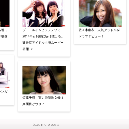
も引っ
プー・ルイ＆ヒラノノゾミ
佐々木麻衣 人気グラドルが
が映画
2014年も刹那に駆け抜ける…
ドラマデビュー！
破天荒アイドル主演ムービー
公開 BiS
シンガ
笠原千尋 実力派新進女優は
真面目がウリ!?
Load more posts