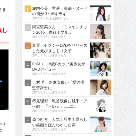
瀧内公美 主演・長編・ヌード
さま
の初が３つ!!!ギラギ...
2014/10/16 に投稿された
雨宮留菜さん 「ミスヤンチャ
激し
ン2016」参戦！マル...
2016/5/16 に投稿された
真琴 セクシーDVDをリリース
した元ひきこもり女子...
2013/4/16 に投稿された
RaMu 18歳Gカップ美少女が
DVDデビュー
2016/4/16 に投稿された
土村 芳 新進女優が「愛の渦」
監督舞台に
2014/7/16 に投稿された
稀見理都 乳首残像に触手・ア
ヘ顔・「らめぇ」……エ...
2018/3/16 に投稿された
原つむぎ 人気上昇中！愛らし
ちょ
い笑顔とほんわかした雰...
た
2021/3/16 に投稿された