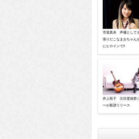
市道真央 声優として
張りだこなまおちゃん
にヒロインで!!
井上苑子 注目度抜群
ーが新譜リリース