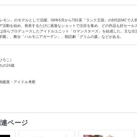
レモン」のモデルとして活躍。08年6月からTBS系「ランク王国」の8代目MCで人
ア活動を始め、発表するたびに過激なショットで注目を集め、どの作品も好セール
には自らプロデュースしたアイドルユニット「ロマンスターズ」を結成した。主な出
学園」、舞台「ハルモニアガーデン」、朗読劇「グリムの森」などがある。
ひろこ）
まれの24歳
画鑑賞・アイドル考察
関連ページ