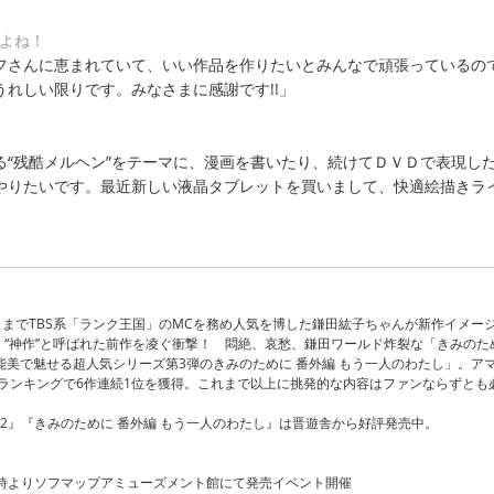
すよね！
フさんに恵まれていて、いい作品を作りたいとみんなで頑張っているの
れしい限りです。みなさまに感謝です!!」
る“残酷メルヘン”をテーマに、漫画を書いたり、続けてＤＶＤで表現し
やりたいです。最近新しい液晶タブレットを買いまして、快適絵描きラ
」
3月までTBS系「ランク王国」のMCを務め人気を博した鎌田紘子ちゃんが新作イメー
売。“神作”と呼ばれた前作を凌ぐ衝撃！ 悶絶、哀愁、鎌田ワールド炸裂な「きみのた
官能美で魅せる超人気シリーズ第3弾のきみのために 番外編 もう一人のわたし」。ア
Dランキングで6作連続1位を獲得。これまで以上に挑発的な内容はファンならずとも
 2』『きみのために 番外編 もう一人のわたし』は晋遊舎から好評発売中。
14時よりソフマップアミューズメント館にて発売イベント開催