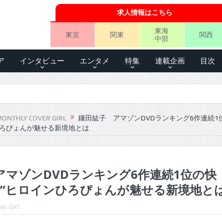
求人情報はこちら
東海
東京
関東
関西
中部
ア
インタビュー
エンタメ
特集
連載企画
目次
ONTHLY COVER GIRL
鎌田紘子 アマゾンDVDランキング6作連続1
ひろぴょんが魅せる新境地とは
アマゾンDVDランキング6作連続1位の快
ル”ヒロインひろぴょんが魅せる新境地と
er Girl