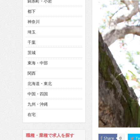
錦糸町・小岩
CINEMA×STYLE 286号
都下
CINEMA×STYLE 285号
神奈川
CINEMA×STYLE 294号
埼玉
千葉
茨城
東海・中部
関西
北海道・東北
中国・四国
九州・沖縄
在宅
職種・業種で求人を探す
Share
Tw
0