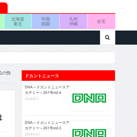
北海道
中国
九州
在宅
東北
四国
沖縄
位の快
ドカントニュース
DNA～ドカントニュースア
カデミー～261号vol.4
2024/6/3
は
DNA～ドカントニュースア
カデミー～261号vol.3
2024/5/27