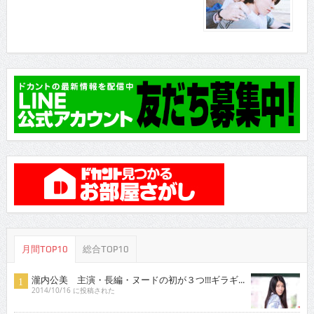
月間TOP10
総合TOP10
瀧内公美 主演・長編・ヌードの初が３つ!!!ギラギ...
2014/10/16 に投稿された