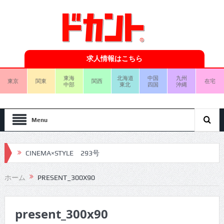
求人情報はこちら
東海
北海道
中国
九州
東京
関東
関西
在宅
中部
東北
四国
沖縄
Menu
CINEMA×STYLE 293号
CINEMA×STYLE 292号
ホーム
PRESENT_300X90
CINEMA×STYLE 291号
present_300x90
CINEMA×STYLE 290号