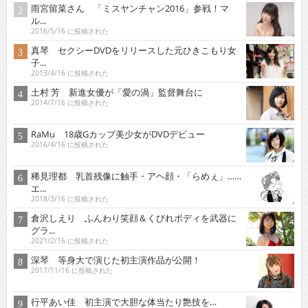
雨宮留菜さん 「ミスヤンチャン2016」参戦！マ
ル...
2016/5/16 に投稿された
真琴 セクシーDVDをリリースした元ひきこもり女
子...
2013/4/16 に投稿された
土村 芳 新進女優が「愛の渦」監督舞台に
2014/7/16 に投稿された
RaMu 18歳Gカップ美少女がDVDデビュー
2016/4/16 に投稿された
稀見理都 乳首残像に触手・アヘ顔・「らめぇ」……
エ...
2018/3/16 に投稿された
倉沢しえり ふんわり笑顔＆くびれボディを武器に
グラ...
2021/2/16 に投稿された
深琴 等身大で演じた初主演作品が公開！
2017/11/16 に投稿された
行平あい佳 初主演で大胆な体当たり艶技を…