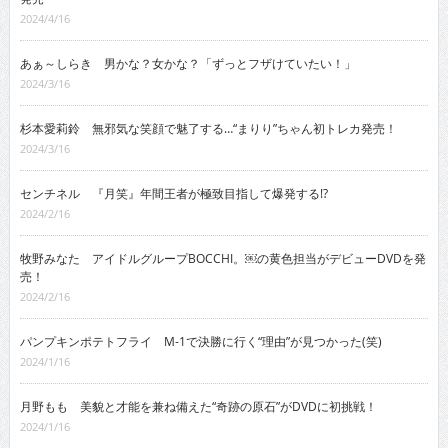
2024/4/16
あぁ～しらき 男かな？女かな？「ずっとフザけていたい！」
2024/3/16
杉本愛莉鈴 無邪気な笑顔で魅了する…“まりり”ちゃん初トレカ発売！
2024/3/16
センチネル 『月笑』年間王者が極致目指して爆発する!?
2024/2/16
牧野みなた アイドルグループBOCCHI。￼の黄色担当がデビューDVDを発
売！
2024/2/16
パンプキンポテトフライ M-1で決勝に行く“理由”が見つかった(笑)
2024/1/16
月野もも 美貌と才能を兼ね備えた“奇跡の原石”がDVDに初挑戦！
2024/1/16