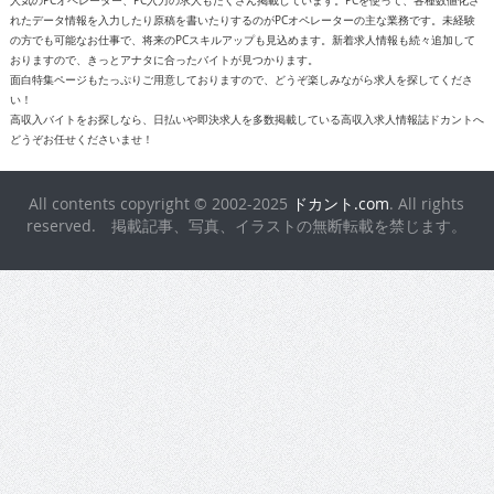
人気のPCオペレーター、PC入力の求人もたくさん掲載しています。PCを使って、各種数値化さ
れたデータ情報を入力したり原稿を書いたりするのがPCオペレーターの主な業務です。未経験
の方でも可能なお仕事で、将来のPCスキルアップも見込めます。新着求人情報も続々追加して
おりますので、きっとアナタに合ったバイトが見つかります。
面白特集ページもたっぷりご用意しておりますので、どうぞ楽しみながら求人を探してくださ
い！
高収入バイトをお探しなら、日払いや即決求人を多数掲載している高収入求人情報誌ドカントへ
どうぞお任せくださいませ！
All contents copyright © 2002-2025
ドカント.com
. All rights
reserved. 掲載記事、写真、イラストの無断転載を禁じます。