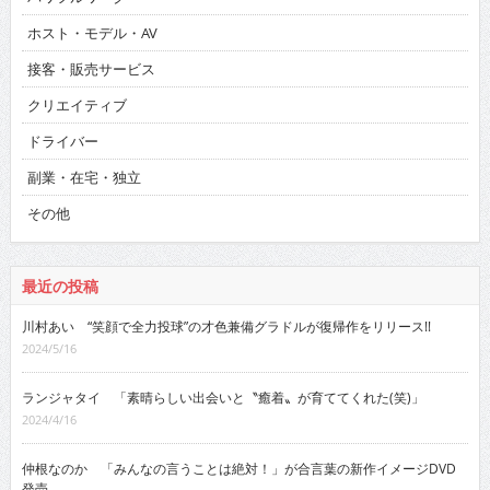
ホスト・モデル・AV
接客・販売サービス
クリエイティブ
ドライバー
副業・在宅・独立
その他
最近の投稿
川村あい “笑顔で全力投球”の才色兼備グラドルが復帰作をリリース!!
2024/5/16
ランジャタイ 「素晴らしい出会いと〝癒着〟が育ててくれた(笑)」
2024/4/16
仲根なのか 「みんなの言うことは絶対！」が合言葉の新作イメージDVD
発売