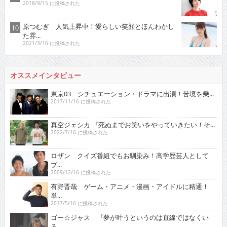
2018/9/15 に投稿された
原つむぎ 人気上昇中！愛らしい笑顔とほんわかし
た雰...
2021/3/16 に投稿された
オススメインタビュー
東京03 シチュエーション・ドラマに出演！苦境を乗...
2017/11/16 に投稿された
真空ジェシカ 『死ぬまでお笑いをやっていきたい！そ...
2022/7/16 に投稿された
ロザン クイズ番組でもお馴染み！高学歴芸人として
ブ...
2009/12/16 に投稿された
有野晋哉 ゲーム・アニメ・漫画・アイドルに精通！
単...
2017/5/16 に投稿された
ゴー☆ジャス 『夢が叶うというのは直線ではなくい
ろ...