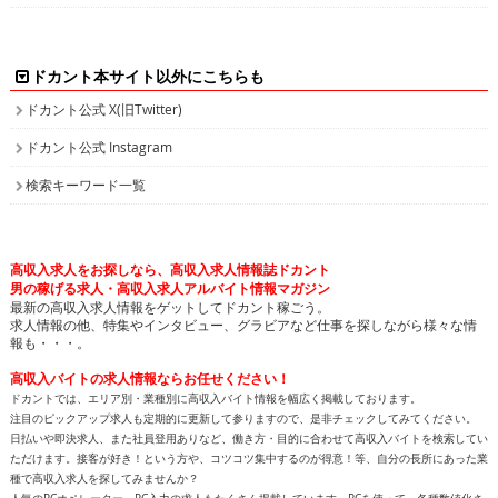
ドカント本サイト以外にこちらも
ドカント公式 X(旧Twitter)
ドカント公式 Instagram
検索キーワード一覧
高収入求人をお探しなら、高収入求人情報誌ドカント
男の稼げる求人・高収入求人アルバイト情報マガジン
最新の高収入求人情報をゲットしてドカント稼ごう。
求人情報の他、特集やインタビュー、グラビアなど仕事を探しながら様々な情
報も・・・。
高収入バイトの求人情報ならお任せください！
ドカントでは、エリア別・業種別に高収入バイト情報を幅広く掲載しております。
注目のピックアップ求人も定期的に更新して参りますので、是非チェックしてみてください。
日払いや即決求人、また社員登用ありなど、働き方・目的に合わせて高収入バイトを検索してい
ただけます。接客が好き！という方や、コツコツ集中するのが得意！等、自分の長所にあった業
種で高収入求人を探してみませんか？