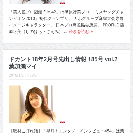
「美人雀プロ図鑑 File.42」は篠原冴美プロ 「ミスヤングチャ
ンピオン2010」初代グランプリ。 カボグループ麻雀大会専属
イメージキャラクター。 日本プロ麻雀協会所属。 PROFILE 篠
原冴美（しのはら・さえみ） …
続きを読む
ドカント18年2月号先出し情報 185号 vol.2
葉加瀬マイ
2018/1/5
NEWS
【取材こぼれ話】「早耳！エンタメ・インタビュー454」は葉