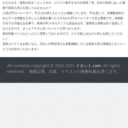
ただけます。接客が好き！という方や、コツコツ集中するのが得意！等、自分の長所にあった業
種で高収入求人を探してみませんか？
人気のPCオペレーター、PC入力の求人もたくさん掲載しています。PCを使って、各種数値化さ
れたデータ情報を入力したり原稿を書いたりするのがPCオペレーターの主な業務です。未経験
の方でも可能なお仕事で、将来のPCスキルアップも見込めます。新着求人情報も続々追加して
おりますので、きっとアナタに合ったバイトが見つかります。
面白特集ページもたっぷりご用意しておりますので、どうぞ楽しみながら求人を探してくださ
い！
高収入バイトをお探しなら、日払いや即決求人を多数掲載している高収入求人情報誌ドカントへ
どうぞお任せくださいませ！
All contents copyright © 2002-2025
ドカント.com
. All rights
reserved. 掲載記事、写真、イラストの無断転載を禁じます。