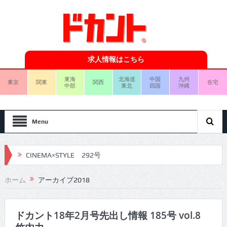
求人情報はこちら
東海
北海道
中国
九州
東京
関東
関西
在宅
中部
東北
四国
沖縄
Menu
CINEMA×STYLE 292号
CINEMA×STYLE 291号
ホーム
アーカイブ2018
CINEMA×STYLE 290号
CINEMA×STYLE 289号
ドカント18年2月号先出し情報 185号 vol.8