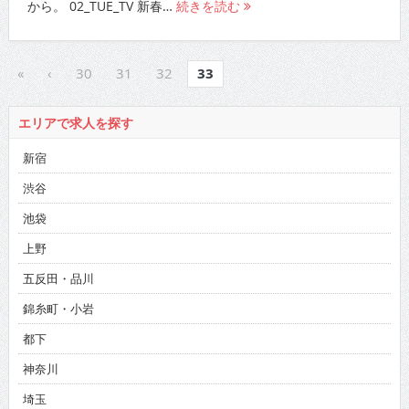
から。 02_TUE_TV 新春…
続きを読む
«
‹
30
31
32
33
エリアで求人を探す
新宿
渋谷
池袋
上野
五反田・品川
錦糸町・小岩
都下
神奈川
埼玉