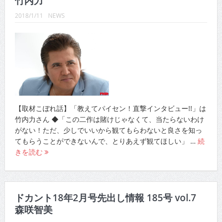
竹内力
CINEMA×STYLE 288号
2018/1/11
NEWS
CINEMA×STYLE 287号
CINEMA×STYLE 286号
CINEMA×STYLE 285号
CINEMA×STYLE 294号
CINEMA×STYLE 293号
【取材こぼれ話】「教えてパイセン！直撃インタビュー!!」は
竹内力さん ◆「この二作は賭けじゃなくて、当たらないわけ
がない！ただ、少しでいいから観てもらわないと良さを知っ
てもらうことができないんで、とりあえず観てほしい」 …
続
きを読む
ドカント18年2月号先出し情報 185号 vol.7
森咲智美