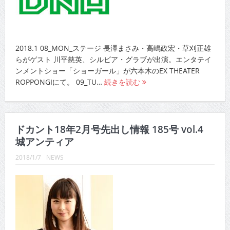
2018.1 08_MON_ステージ 長澤まさみ・高嶋政宏・草刈正雄
らがゲスト 川平慈英、シルビア・グラブが出演。エンタテイ
ンメントショー「ショーガール」が六本木のEX THEATER
ROPPONGIにて。 09_TU…
続きを読む
ドカント18年2月号先出し情報 185号 vol.4
城アンティア
2018/1/7
NEWS