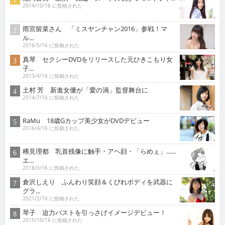
2014/10/16 に投稿された
雨宮留菜さん 「ミスヤンチャン2016」参戦！マ
ル...
2016/5/16 に投稿された
真琴 セクシーDVDをリリースした元ひきこもり女
子...
2013/4/16 に投稿された
土村 芳 新進女優が「愛の渦」監督舞台に
2014/7/16 に投稿された
RaMu 18歳Gカップ美少女がDVDデビュー
2016/4/16 に投稿された
稀見理都 乳首残像に触手・アヘ顔・「らめぇ」……
エ...
2018/3/16 に投稿された
倉沢しえり ふんわり笑顔＆くびれボディを武器に
グラ...
2021/2/16 に投稿された
琴子 迫力バストを引っさげイメージデビュー！
2015/10/16 に投稿された