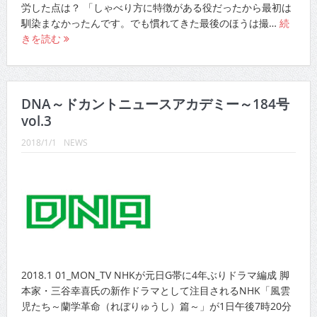
労した点は？ 「しゃべり方に特徴がある役だったから最初は
馴染まなかったんです。でも慣れてきた最後のほうは撮…
続
きを読む
DNA～ドカントニュースアカデミー～184号
vol.3
2018/1/1
NEWS
2018.1 01_MON_TV NHKが元日G帯に4年ぶりドラマ編成 脚
本家・三谷幸喜氏の新作ドラマとして注目されるNHK「風雲
児たち～蘭学革命（れぼりゅうし）篇～」が1日午後7時20分