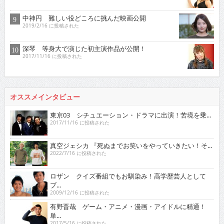
中神円 難しい役どころに挑んだ映画公開
2019/2/16 に投稿された
深琴 等身大で演じた初主演作品が公開！
2017/11/16 に投稿された
オススメインタビュー
東京03 シチュエーション・ドラマに出演！苦境を乗...
2017/11/16 に投稿された
真空ジェシカ 『死ぬまでお笑いをやっていきたい！そ...
2022/7/16 に投稿された
ロザン クイズ番組でもお馴染み！高学歴芸人として
ブ...
2009/12/16 に投稿された
有野晋哉 ゲーム・アニメ・漫画・アイドルに精通！
単...
2017/5/16 に投稿された