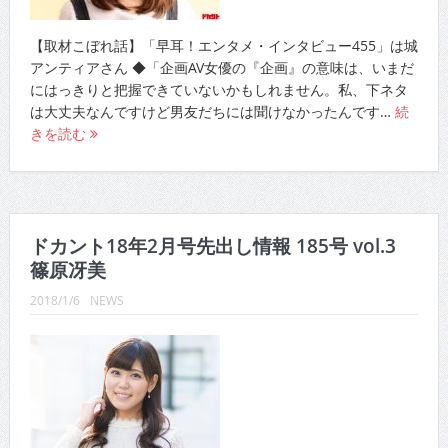
【取材こぼれ話】「早耳！エンタメ・インタビュー455」は城
アンティアさん ◆「企画AV女優の『企画』の意味は、いまだ
にはっきりと把握できていないかもしれません。私、下ネタ
は大丈夫なんですけど男友だちには聞けなかったんです…
続
きを読む
ドカント18年2月号先出し情報 185号 vol.3
篠原冴美
2018/1/6
NEWS