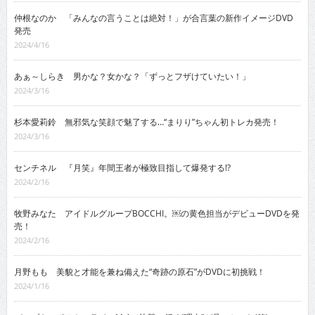
仲根なのか 「みんなの言うことは絶対！」が合言葉の新作イメージDVD
発売
2024/4/16
あぁ～しらき 男かな？女かな？「ずっとフザけていたい！」
2024/3/16
杉本愛莉鈴 無邪気な笑顔で魅了する…“まりり”ちゃん初トレカ発売！
2024/3/16
センチネル 『月笑』年間王者が極致目指して爆発する!?
2024/2/16
牧野みなた アイドルグループBOCCHI。￼の黄色担当がデビューDVDを発
売！
2024/2/16
月野もも 美貌と才能を兼ね備えた“奇跡の原石”がDVDに初挑戦！
2024/1/16