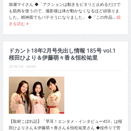
加瀬マイさん ◆「アクションは動きをピタリと止めるだけで
も筋肉を使うので、撮影後は体が動かなくなるほど頑張りま
した。精神面でもバテそうになりました」 ◆「この作品…
続
きを読む
ドカント18年2月号先出し情報 185号 vol.1
桜田ひより＆伊藤萌々香＆恒松祐里
2018/1/4
NEWS
【取材こぼれ話】「早耳！エンタメ・インタビュー453」は桜
田ひよりさん＆伊藤萌々香さん＆恒松祐里さん ◆役作りで苦