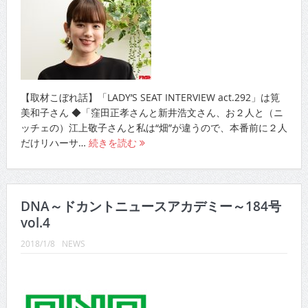
【取材こぼれ話】「LADY’S SEAT INTERVIEW act.292」は筧
美和子さん ◆「窪田正孝さんと新井浩文さん、お２人と（ニ
ッチェの）江上敬子さんと私は“畑”が違うので、本番前に２人
だけリハーサ…
続きを読む
DNA～ドカントニュースアカデミー～184号
vol.4
2018/1/8
NEWS