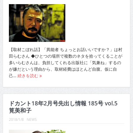
【取材こぼれ話】「異能者 ちょっとお話いいですか？」は村
田らむさん ◆ひとつの場所で複数のネタを拾ってくることが
多いらむさんは、負担してくれる出版社に「気兼ね」するの
が嫌だという理由から、取材経費はほとんど自腹。仮に自
己…
続きを読む
ドカント18年2月号先出し情報 185号 vol.5
筧美和子
2018/1/8
NEWS