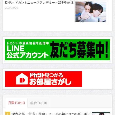
DNA～ドカントニュースアカデミー～261号vol.2
2024/5/20
月間TOP10
総合TOP10
瀧内公美 主演・長編・ヌードの初が３つ!!!ギラギ...