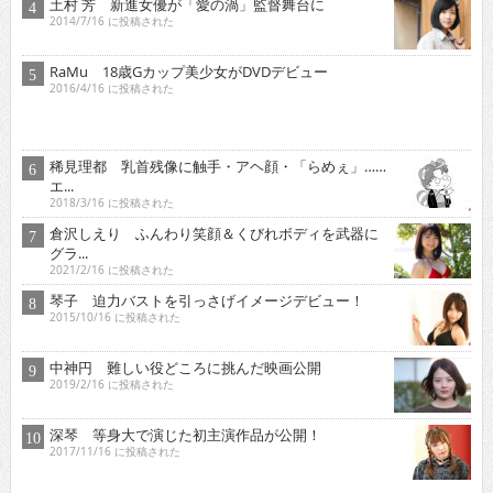
土村 芳 新進女優が「愛の渦」監督舞台に
2014/7/16 に投稿された
RaMu 18歳Gカップ美少女がDVDデビュー
2016/4/16 に投稿された
稀見理都 乳首残像に触手・アヘ顔・「らめぇ」……
エ...
2018/3/16 に投稿された
倉沢しえり ふんわり笑顔＆くびれボディを武器に
グラ...
2021/2/16 に投稿された
琴子 迫力バストを引っさげイメージデビュー！
2015/10/16 に投稿された
中神円 難しい役どころに挑んだ映画公開
2019/2/16 に投稿された
深琴 等身大で演じた初主演作品が公開！
2017/11/16 に投稿された