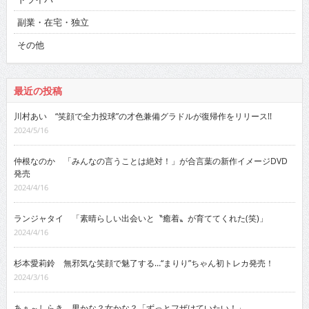
副業・在宅・独立
その他
最近の投稿
川村あい “笑顔で全力投球”の才色兼備グラドルが復帰作をリリース!!
2024/5/16
仲根なのか 「みんなの言うことは絶対！」が合言葉の新作イメージDVD
発売
2024/4/16
ランジャタイ 「素晴らしい出会いと〝癒着〟が育ててくれた(笑)」
2024/4/16
杉本愛莉鈴 無邪気な笑顔で魅了する…“まりり”ちゃん初トレカ発売！
2024/3/16
あぁ～しらき 男かな？女かな？「ずっとフザけていたい！」