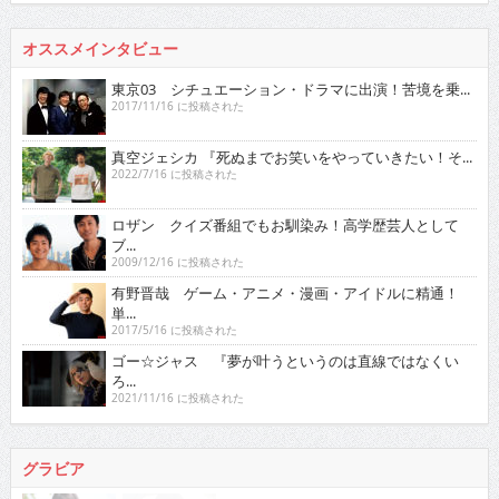
オススメインタビュー
東京03 シチュエーション・ドラマに出演！苦境を乗...
2017/11/16 に投稿された
真空ジェシカ 『死ぬまでお笑いをやっていきたい！そ...
2022/7/16 に投稿された
ロザン クイズ番組でもお馴染み！高学歴芸人として
ブ...
2009/12/16 に投稿された
有野晋哉 ゲーム・アニメ・漫画・アイドルに精通！
単...
2017/5/16 に投稿された
ゴー☆ジャス 『夢が叶うというのは直線ではなくい
ろ...
2021/11/16 に投稿された
グラビア