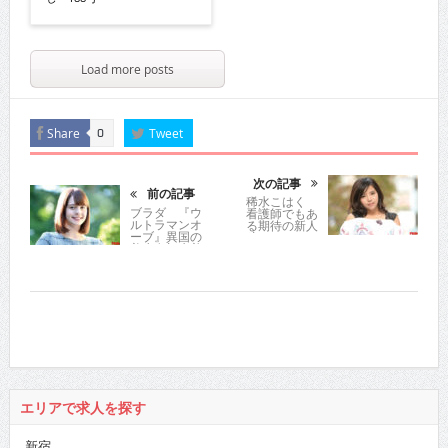
Load more posts
Share
Tweet
0
次の記事
前の記事
稀水こはく
ブラダ 『ウ
看護師でもあ
ルトラマンオ
る期待の新人
ーブ』異国の
が初DVDを!!
美少女初水着
エリアで求人を探す
新宿