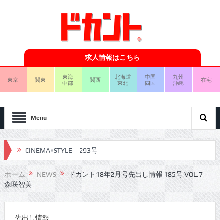
求人情報はこちら
東海
北海道
中国
九州
東京
関東
関西
在宅
中部
東北
四国
沖縄
Menu
CINEMA×STYLE 293号
CINEMA×STYLE 292号
ホーム
NEWS
ドカント18年2月号先出し情報 185号 VOL.7
森咲智美
CINEMA×STYLE 291号
CINEMA×STYLE 290号
先出し情報