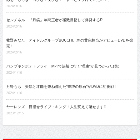
2024/3/16
センチネル 『月笑』年間王者が極致目指して爆発する!?
2024/2/16
牧野みなた アイドルグループBOCCHI。￼の黄色担当がデビューDVDを発
売！
2024/2/16
パンプキンポテトフライ M-1で決勝に行く“理由”が見つかった(笑)
2024/1/16
月野もも 美貌と才能を兼ね備えた“奇跡の原石”がDVDに初挑戦！
2024/1/16
ヤーレンズ 目指せライブ・キング！人生変えて魅せます!!
2023/12/15