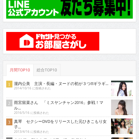
月間TOP10
総合TOP10
瀧内公美 主演・長編・ヌードの初が３つ!!!ギラギ...
2014/10/16 に投稿された
雨宮留菜さん 「ミスヤンチャン2016」参戦！マ
ル...
2016/5/16 に投稿された
真琴 セクシーDVDをリリースした元ひきこもり女
子...
2013/4/16 に投稿された