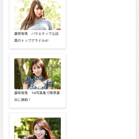
森咲智美 バラエティでも話
題のトップグラドルが
森咲智美 1st写真集で限界露
出に挑戦！