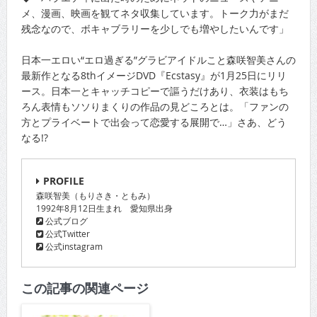
メ、漫画、映画を観てネタ収集しています。トーク力がまだ
残念なので、ボキャブラリーを少しでも増やしたいんです」
日本一エロい“エロ過ぎる”グラビアイドルこと森咲智美さんの
最新作となる8thイメージDVD『Ecstasy』が1月25日にリリ
ース。日本一とキャッチコピーで謳うだけあり、衣装はもち
ろん表情もソソりまくりの作品の見どころとは。「ファンの
方とプライベートで出会って恋愛する展開で…」さあ、どう
なる!?
PROFILE
森咲智美（もりさき・ともみ）
1992年8月12日生まれ 愛知県出身
公式ブログ
公式Twitter
公式instagram
この記事の関連ページ