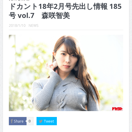
CINEMA×STYLE 289号
ドカント18年2月号先出し情報 185
号 vol.7 森咲智美
CINEMA×STYLE 288号
CINEMA×STYLE 287号
2018/1/10
NEWS
CINEMA×STYLE 286号
CINEMA×STYLE 285号
CINEMA×STYLE 294号
Share
Tweet
0