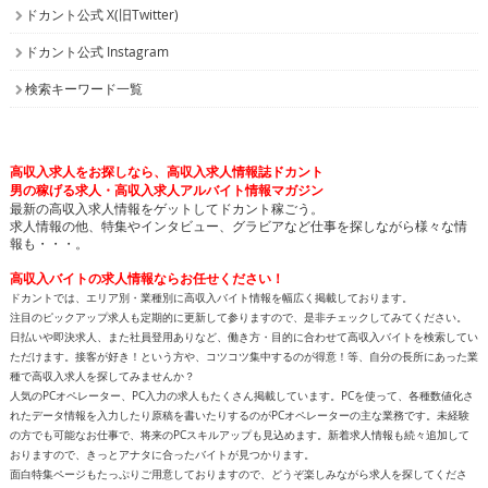
ドカント公式 Instagram
検索キーワード一覧
高収入求人をお探しなら、高収入求人情報誌ドカント
男の稼げる求人・高収入求人アルバイト情報マガジン
最新の高収入求人情報をゲットしてドカント稼ごう。
求人情報の他、特集やインタビュー、グラビアなど仕事を探しながら様々な情
報も・・・。
高収入バイトの求人情報ならお任せください！
ドカントでは、エリア別・業種別に高収入バイト情報を幅広く掲載しております。
注目のピックアップ求人も定期的に更新して参りますので、是非チェックしてみてください。
日払いや即決求人、また社員登用ありなど、働き方・目的に合わせて高収入バイトを検索してい
ただけます。接客が好き！という方や、コツコツ集中するのが得意！等、自分の長所にあった業
種で高収入求人を探してみませんか？
人気のPCオペレーター、PC入力の求人もたくさん掲載しています。PCを使って、各種数値化さ
れたデータ情報を入力したり原稿を書いたりするのがPCオペレーターの主な業務です。未経験
の方でも可能なお仕事で、将来のPCスキルアップも見込めます。新着求人情報も続々追加して
おりますので、きっとアナタに合ったバイトが見つかります。
面白特集ページもたっぷりご用意しておりますので、どうぞ楽しみながら求人を探してくださ
い！
高収入バイトをお探しなら、日払いや即決求人を多数掲載している高収入求人情報誌ドカントへ