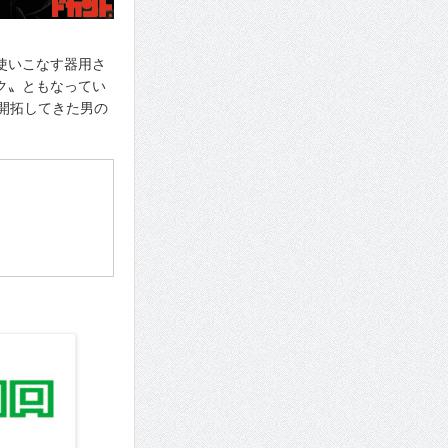
使いこなす器用さ
ク〟ともなってい
開拓してきた男の