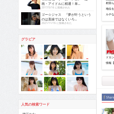
村田
画・アイドルに精通！単...
2017/5/16 に投稿された
地位
ゴー☆ジャス 『夢が叶うという
ルチ
のは直線ではなくいろ...
2021/11/16 に投稿された
グラビア
ドカン
情報【
Shar
人気の検索ワード