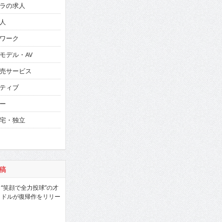
ラの求人
人
ワーク
モデル・AV
売サービス
ティブ
ー
宅・独立
稿
“笑顔で全力投球”の才
ラドルが復帰作をリリー