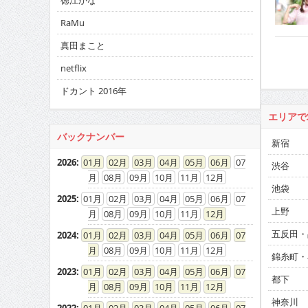
徳江かな
RaMu
真田まこと
netflix
ドカント 2016年
エリアで
バックナンバー
新宿
2026
:
01
02
03
04
05
06
07
渋谷
08
09
10
11
12
池袋
2025
:
01
02
03
04
05
06
07
上野
08
09
10
11
12
五反田・
2024
:
01
02
03
04
05
06
07
08
09
10
11
12
錦糸町・
2023
:
01
02
03
04
05
06
07
都下
08
09
10
11
12
神奈川