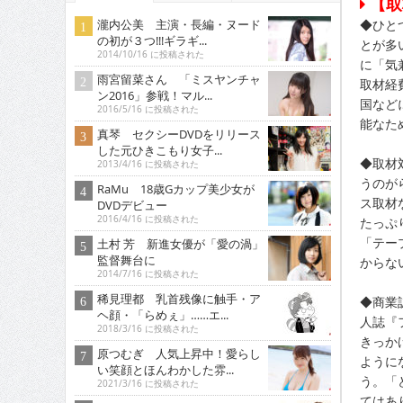
【取
瀧内公美 主演・長編・ヌード
◆ひと
の初が３つ!!!ギラギ...
とが多
2014/10/16 に投稿された
に「気
雨宮留菜さん 「ミスヤンチャ
取材経
ン2016」参戦！マル...
国など
2016/5/16 に投稿された
能なた
真琴 セクシーDVDをリリース
した元ひきこもり女子...
◆取材
2013/4/16 に投稿された
うのが
RaMu 18歳Gカップ美少女が
ス取材
DVDデビュー
2016/4/16 に投稿された
たっぷ
「テー
土村 芳 新進女優が「愛の渦」
監督舞台に
からな
2014/7/16 に投稿された
稀見理都 乳首残像に触手・ア
◆商業
ヘ顔・「らめぇ」……エ...
人誌『
2018/3/16 に投稿された
きっか
原つむぎ 人気上昇中！愛らし
ように
い笑顔とほんわかした雰...
う。「
2021/3/16 に投稿された
てはあ