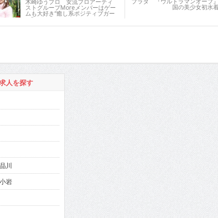
ブラダ 『ウルトラマンオーブ
木崎ゆうプロ 女流プロアーティ
国の美少女初水
ストグループMoreメンバーはゲー
ムも大好き“癒し系ポジティブガー
ル”
求人を探す
品川
小岩