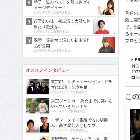
琴子 迫力バストを引っさげイ
メージデビュー！
普通の
2015/10/16 に投稿された
敢に突
行平あい佳 初主演で大胆な体
当たり艶技を…
で、出
2018/9/15 に投稿された
るホー
深琴 等身大で演じた初主演作
プロと
品が公開！
2017/11/16 に投稿された
PR
村田
オススメインタビュー
19
公式
東京03 シチュエーション・ドラ
マに出演！苦境を乗...
2017/11/16 に投稿された
この
真空ジェシカ 『死ぬまでお笑いを
やっていきたい！そ...
2022/7/16 に投稿された
ロザン クイズ番組でもお馴染
み！高学歴芸人としてブ...
2009/12/16 に投稿された
有野晋哉 ゲーム・アニメ・漫