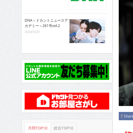
CINEMA×STYLE 286号
CINEMA×STYLE 285号
DNA～ドカントニュースア
CINEMA×STYLE 294号
カデミー～261号vol.2
2024/5/20
Shar
月間TOP10
総合TOP10