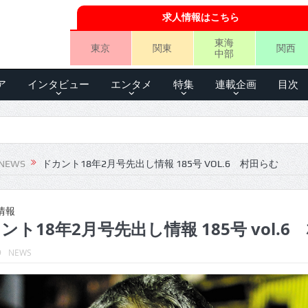
求人情報はこちら
東海
東京
関東
関西
中部
ア
インタビュー
エンタメ
特集
連載企画
目次
NEWS
ドカント18年2月号先出し情報 185号 VOL.6 村田らむ
情報
ント18年2月号先出し情報 185号 vol.
9
NEWS