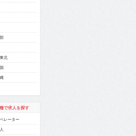
部
東北
国
縄
種で求人を探す
ペレーター
人