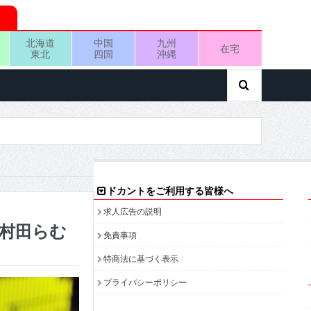
北海道
中国
九州
在宅
東北
四国
沖縄
ドカントをご利用する皆様へ
求人広告の説明
6 村田らむ
免責事項
特商法に基づく表示
プライバシーポリシー