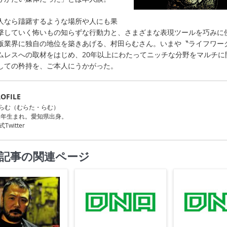
人なら躊躇するような場所や人にも果
撃していく怖いもの知らずな行動力と、さまざまな表現ツールを巧みに
版業界に独自の地位を築きあげる、村田らむさん。いまや〝ライフワー
ムレスへの取材をはじめ、20年以上にわたってニッチな分野をマルチに
しての矜持を、ご本人にうかがった。
OFILE
らむ（むらた・らむ）
72年生まれ。愛知県出身。
Twitter
記事の関連ページ