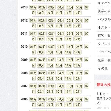
キャバク
2013
:
01
02
03
04
05
06
07
営業の求
08
09
10
11
12
パワフル
2012
:
01
02
03
04
05
06
07
08
09
10
11
12
ホスト・
2011
:
01
02
03
04
05
06
07
接客・販
08
09
10
11
12
クリエイ
2010
:
01
02
03
04
05
06
07
ドライバ
08
09
10
11
12
2009
:
01
02
03
04
05
06
07
副業・在
08
09
10
11
12
その他
2008
:
01
02
03
04
05
06
07
08
09
10
11
12
最近の投
2007
:
01
02
03
04
05
06
07
08
09
10
11
12
川村あい 
色兼備グ
2006
:
01
02
03
04
05
06
07
ス!!
08
09
10
11
12
2024/5/16