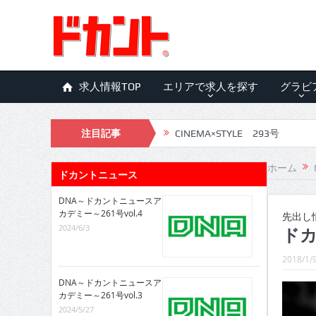
求人情報TOP
エリアで求人を探す
グラビ
注目記事
CINEMA×STYLE 293号
CINEMA×STYLE 292号
ホーム
ドカントニュース
CINEMA×STYLE 291号
DNA～ドカントニュースア
カデミー～261号vol.4
CINEMA×STYLE 290号
先出し
2024/6/3
ドカ
CINEMA×STYLE 289号
2018/1/
CINEMA×STYLE 288号
DNA～ドカントニュースア
CINEMA×STYLE 287号
カデミー～261号vol.3
2024/5/27