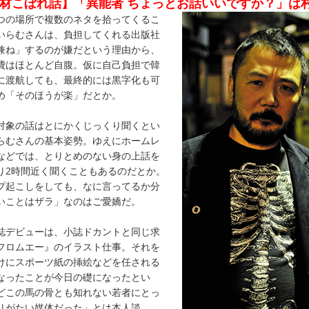
材こぼれ話】「異能者 ちょっとお話いいですか？」は
つの場所で複数のネタを拾ってくるこ
いらむさんは、負担してくれる出版社
兼ね」するのが嫌だという理由から、
費はほとんど自腹。仮に自己負担で韓
に渡航しても、最終的には黒字化も可
め「そのほうが楽」だとか。
対象の話はとにかくじっくり聞くとい
らむさんの基本姿勢。ゆえにホームレ
などでは、とりとめのない身の上話を
り2時間近く聞くこともあるのだとか。
プ起こしをしても、なに言ってるか分
いことはザラ」なのはご愛嬌だ。
誌デビューは、小誌ドカントと同じ求
フロムエー』のイラスト仕事。それを
けにスポーツ紙の挿絵などを任される
なったことが今日の礎になったとい
どこの馬の骨とも知れない若者にとっ
りがたい媒体だった」とは本人談。