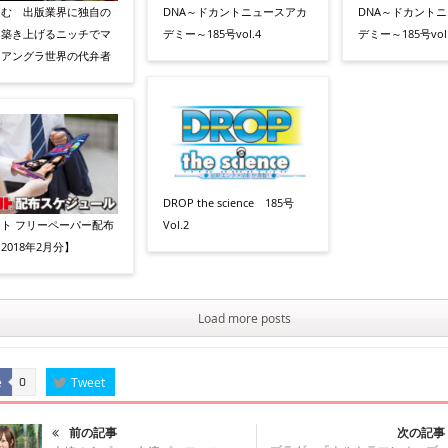
らむ 出版業界に独自の
DNA～ドカントニュースアカ
DNA～ドカント
を築き上げるニッチでマ
デミー～185号vol.4
デミー～185号vol.
なアングラ世界の代弁者
DROP the science 185号
ト フリーペーパー配布
Vol.2
2018年2月分】
Load more posts
e
Tweet
0
前の記事
次の記事