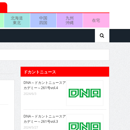
北海道
中国
九州
在宅
東北
四国
沖縄
ドカントニュース
DNA～ドカントニュースア
カデミー～261号vol.4
2024/6/3
DNA～ドカントニュースア
カデミー～261号vol.3
2024/5/27