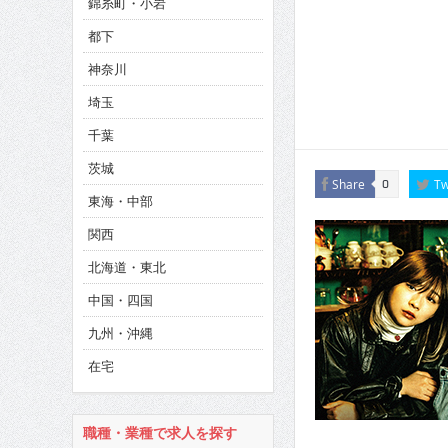
錦糸町・小岩
CINEMA×STYLE 286号
都下
CINEMA×STYLE 285号
神奈川
CINEMA×STYLE 294号
埼玉
千葉
茨城
Share
Tw
0
東海・中部
関西
北海道・東北
中国・四国
九州・沖縄
在宅
職種・業種で求人を探す