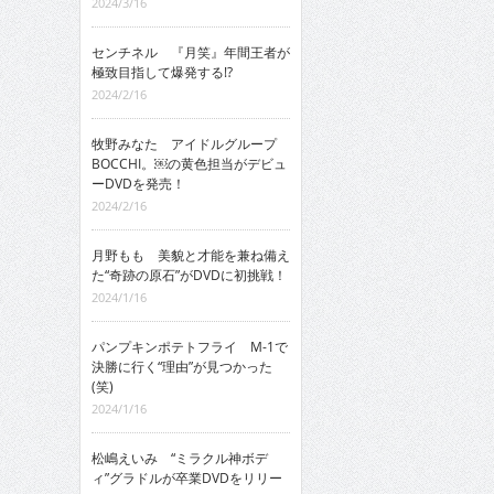
2024/3/16
センチネル 『月笑』年間王者が
極致目指して爆発する!?
2024/2/16
牧野みなた アイドルグループ
BOCCHI。￼の黄色担当がデビュ
ーDVDを発売！
2024/2/16
月野もも 美貌と才能を兼ね備え
た“奇跡の原石”がDVDに初挑戦！
2024/1/16
パンプキンポテトフライ M-1で
決勝に行く“理由”が見つかった
(笑)
2024/1/16
松嶋えいみ “ミラクル神ボデ
ィ”グラドルが卒業DVDをリリー