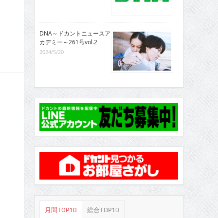
DNA～ドカントニュースア
カデミー～261号vol.2
2024/5/20
月間TOP10
総合TOP10