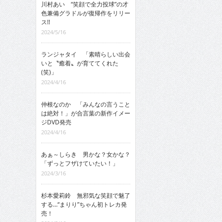
川村あい “笑顔で全力投球”の才
色兼備グラドルが復帰作をリリー
ス!!
2024/5/16
ランジャタイ 「素晴らしい出会
いと〝癒着〟が育ててくれた
(笑)」
2024/4/16
仲根なのか 「みんなの言うこと
は絶対！」が合言葉の新作イメー
ジDVD発売
2024/4/16
あぁ～しらき 男かな？女かな？
「ずっとフザけていたい！」
2024/3/16
杉本愛莉鈴 無邪気な笑顔で魅了
する…“まりり”ちゃん初トレカ発
売！