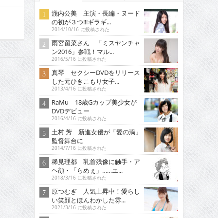
瀧内公美 主演・長編・ヌード
の初が３つ!!!ギラギ...
2014/10/16 に投稿された
雨宮留菜さん 「ミスヤンチャ
ン2016」参戦！マル...
2016/5/16 に投稿された
真琴 セクシーDVDをリリース
した元ひきこもり女子...
2013/4/16 に投稿された
RaMu 18歳Gカップ美少女が
DVDデビュー
2016/4/16 に投稿された
土村 芳 新進女優が「愛の渦」
監督舞台に
2014/7/16 に投稿された
稀見理都 乳首残像に触手・ア
ヘ顔・「らめぇ」……エ...
2018/3/16 に投稿された
原つむぎ 人気上昇中！愛らし
い笑顔とほんわかした雰...
2021/3/16 に投稿された