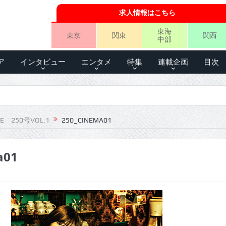
求人情報はこちら
東海
東京
関東
関西
中部
ア
インタビュー
エンタメ
特集
連載企画
目次
LE 250号VOL.1
250_CINEMA01
a01