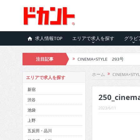
求人情報TOP
エリアで求人を探す
グラビ
注目記事
CINEMA×STYLE 293号
CINEMA×STYLE 292号
ホーム
CINEMA×STY
エリアで求人を探す
CINEMA×STYLE 291号
新宿
250_cinem
CINEMA×STYLE 290号
渋谷
CINEMA×STYLE 289号
2023/6/11
池袋
CINEMA×STYLE 288号
上野
五反田・品川
CINEMA×STYLE 287号