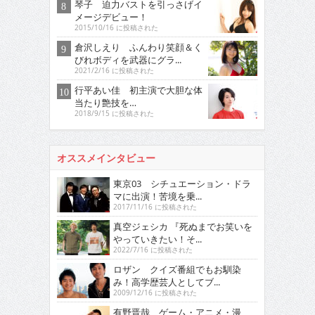
琴子 迫力バストを引っさげイ
メージデビュー！
2015/10/16 に投稿された
倉沢しえり ふんわり笑顔＆く
びれボディを武器にグラ...
2021/2/16 に投稿された
行平あい佳 初主演で大胆な体
当たり艶技を…
2018/9/15 に投稿された
オススメインタビュー
東京03 シチュエーション・ドラ
マに出演！苦境を乗...
2017/11/16 に投稿された
真空ジェシカ 『死ぬまでお笑いを
やっていきたい！そ...
2022/7/16 に投稿された
ロザン クイズ番組でもお馴染
み！高学歴芸人としてブ...
2009/12/16 に投稿された
有野晋哉 ゲーム・アニメ・漫