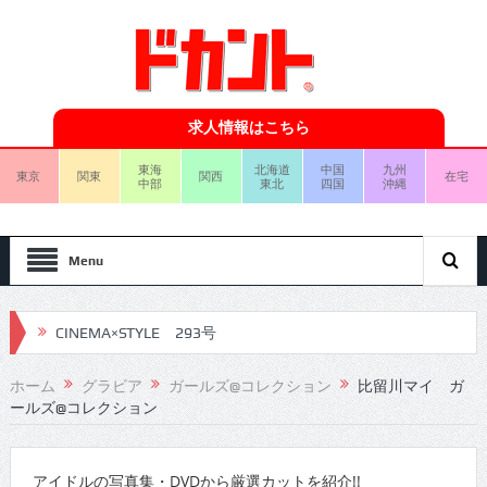
求人情報はこちら
東海
北海道
中国
九州
東京
関東
関西
在宅
中部
東北
四国
沖縄
Menu
CINEMA×STYLE 293号
CINEMA×STYLE 292号
ホーム
グラビア
ガールズ@コレクション
比留川マイ ガ
ールズ@コレクション
CINEMA×STYLE 291号
CINEMA×STYLE 290号
アイドルの写真集・DVDから厳選カットを紹介!!