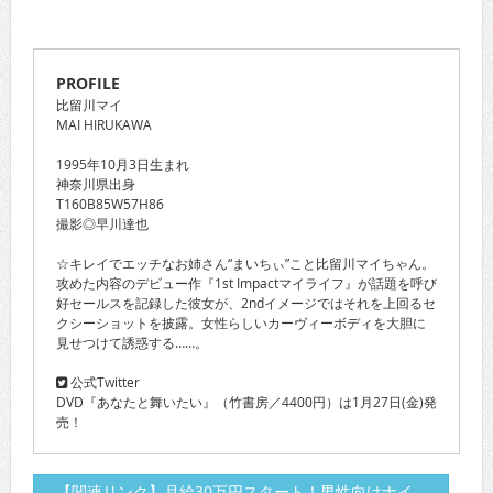
PROFILE
比留川マイ
MAI HIRUKAWA
1995年10月3日生まれ
神奈川県出身
T160B85W57H86
撮影◎早川達也
☆キレイでエッチなお姉さん“まいちぃ”こと比留川マイちゃん。
攻めた内容のデビュー作『1st Impactマイライフ』が話題を呼び
好セールスを記録した彼女が、2ndイメージではそれを上回るセ
クシーショットを披露。女性らしいカーヴィーボディを大胆に
見せつけて誘惑する……。
公式Twitter
DVD『あなたと舞いたい』（竹書房／4400円）は1月27日(金)発
売！
【関連リンク】月給30万円スタート！男性向けナイ