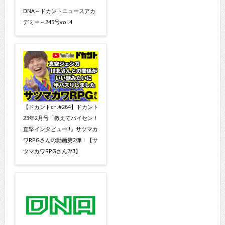
DNA～ドカントニュースアカ
デミー～245号vol.4
【ドカントch.#264】ドカント
23年2月号「教えてパイセン！
直撃インタビュー!!」サツマカ
ワRPGさんの動画第2弾！【サ
ツマカワRPGさん2/3】