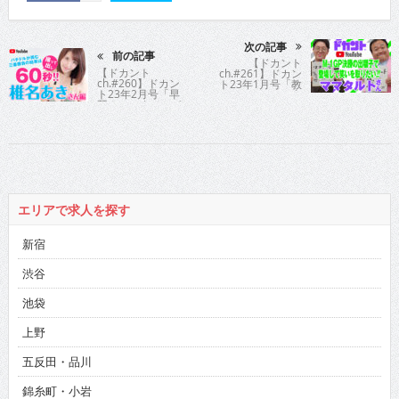
次の記事
前の記事
【ドカント
【ドカント
ch.#261】ドカン
ch.#260】ドカン
ト23年1月号「教
ト23年2月号「早
えてパイセン！直
耳！エンタメ・イ
撃インタビュー!!」
ンタビュー585」
ママタルトさんの
椎名あきさんの動
動画第4弾！【ママ
画第1弾！【椎名
タルトさん4/4】
あきさん1/2】
エリアで求人を探す
新宿
渋谷
池袋
上野
五反田・品川
錦糸町・小岩