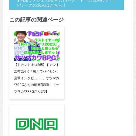
トワークの求人はこちら！
この記事の関連ページ
【ドカントch.#265】ドカント
23年2月号「教えてパイセン！
直撃インタビュー!!」サツマカ
ワRPGさんの動画第3弾！【サ
ツマカワRPGさん3/3】