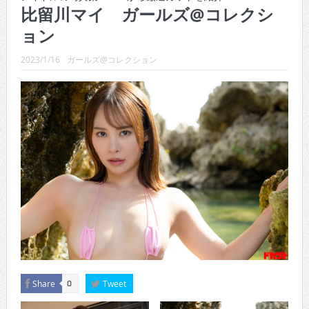
CINEMA×STYLE 289号
比留川マイ ガールズ@コレクシ
ョン
CINEMA×STYLE 288号
CINEMA×STYLE 287号
2023/1/16
ガールズ@コレクション
CINEMA×STYLE 286号
CINEMA×STYLE 285号
CINEMA×STYLE 294号
Share
Tweet
0