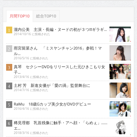
月間TOP10
総合TOP10
瀧内公美 主演・長編・ヌードの初が３つ!!!ギラギ...
2014/10/16 に投稿された
雨宮留菜さん 「ミスヤンチャン2016」参戦！マ
ル...
2016/5/16 に投稿された
真琴 セクシーDVDをリリースした元ひきこもり女
子...
2013/4/16 に投稿された
土村 芳 新進女優が「愛の渦」監督舞台に
2014/7/16 に投稿された
RaMu 18歳Gカップ美少女がDVDデビュー
2016/4/16 に投稿された
稀見理都 乳首残像に触手・アヘ顔・「らめぇ」……
エ...
2018/3/16 に投稿された