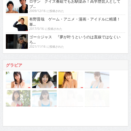
ロザン クイズ番組でもお馴染み！高学歴芸人として
ブ...
2009/12/16 に投稿された
有野晋哉 ゲーム・アニメ・漫画・アイドルに精通！
単...
2017/5/16 に投稿された
ゴー☆ジャス 『夢が叶うというのは直線ではなくい
ろ...
2021/11/16 に投稿された
グラビア