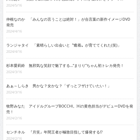
2024/5/16
仲根なのか 「みんなの言うことは絶対！」が合言葉の新作イメージDVD
発売
2024/4/16
ランジャタイ 「素晴らしい出会いと〝癒着〟が育ててくれた(笑)」
2024/4/16
杉本愛莉鈴 無邪気な笑顔で魅了する…“まりり”ちゃん初トレカ発売！
2024/3/16
あぁ～しらき 男かな？女かな？「ずっとフザけていたい！」
2024/3/16
牧野みなた アイドルグループBOCCHI。￼の黄色担当がデビューDVDを発
売！
2024/2/16
センチネル 『月笑』年間王者が極致目指して爆発する!?
2024/2/16