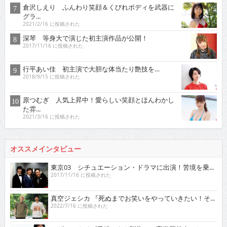
倉沢しえり ふんわり笑顔＆くびれボディを武器に
グラ...
2021/2/16 に投稿された
深琴 等身大で演じた初主演作品が公開！
2017/11/16 に投稿された
行平あい佳 初主演で大胆な体当たり艶技を…
2018/9/15 に投稿された
原つむぎ 人気上昇中！愛らしい笑顔とほんわかし
た雰...
2021/3/16 に投稿された
オススメインタビュー
東京03 シチュエーション・ドラマに出演！苦境を乗...
2017/11/16 に投稿された
真空ジェシカ 『死ぬまでお笑いをやっていきたい！そ...
2022/7/16 に投稿された