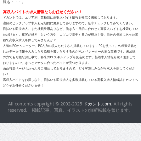
報も・・・。
高収入バイトの求人情報ならお任せください！
ドカントでは、エリア別・業種別に高収入バイト情報を幅広く掲載しております。
注目のピックアップ求人も定期的に更新して参りますので、是非チェックしてみてください。
日払いや即決求人、また社員登用ありなど、働き方・目的に合わせて高収入バイトを検索してい
ただけます。接客が好き！という方や、コツコツ集中するのが得意！等、自分の長所にあった業
種で高収入求人を探してみませんか？
人気のPCオペレーター、PC入力の求人もたくさん掲載しています。PCを使って、各種数値化さ
れたデータ情報を入力したり原稿を書いたりするのがPCオペレーターの主な業務です。未経験
の方でも可能なお仕事で、将来のPCスキルアップも見込めます。新着求人情報も続々追加して
おりますので、きっとアナタに合ったバイトが見つかります。
面白特集ページもたっぷりご用意しておりますので、どうぞ楽しみながら求人を探してくださ
い！
高収入バイトをお探しなら、日払いや即決求人を多数掲載している高収入求人情報誌ドカントへ
どうぞお任せくださいませ！
All contents copyright © 2002-2025
ドカント.com
. All rights
reserved. 掲載記事、写真、イラストの無断転載を禁じます。