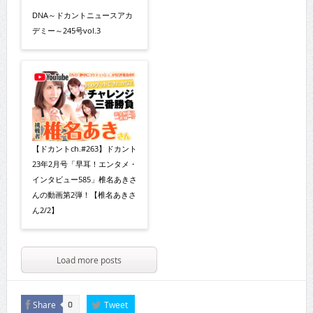
DNA～ドカントニュースアカ
デミー～245号vol.3
【ドカントch.#263】ドカント
23年2月号「早耳！エンタメ・
インタビュー585」椎名あきさ
んの動画第2弾！【椎名あきさ
ん2/2】
Load more posts
Share
Tweet
0