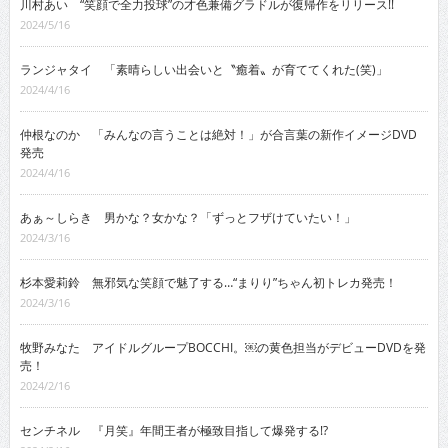
川村あい “笑顔で全力投球”の才色兼備グラドルが復帰作をリリース!!
2024/5/16
ランジャタイ 「素晴らしい出会いと〝癒着〟が育ててくれた(笑)」
2024/4/16
仲根なのか 「みんなの言うことは絶対！」が合言葉の新作イメージDVD
発売
2024/4/16
あぁ～しらき 男かな？女かな？「ずっとフザけていたい！」
2024/3/16
杉本愛莉鈴 無邪気な笑顔で魅了する…“まりり”ちゃん初トレカ発売！
2024/3/16
牧野みなた アイドルグループBOCCHI。￼の黄色担当がデビューDVDを発
売！
2024/2/16
センチネル 『月笑』年間王者が極致目指して爆発する!?