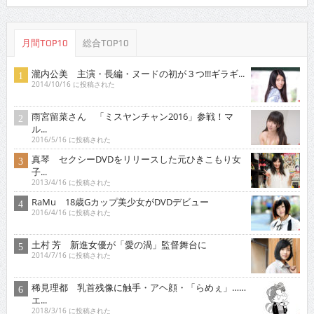
月間TOP10
総合TOP10
瀧内公美 主演・長編・ヌードの初が３つ!!!ギラギ...
2014/10/16 に投稿された
雨宮留菜さん 「ミスヤンチャン2016」参戦！マ
ル...
2016/5/16 に投稿された
真琴 セクシーDVDをリリースした元ひきこもり女
子...
2013/4/16 に投稿された
RaMu 18歳Gカップ美少女がDVDデビュー
2016/4/16 に投稿された
土村 芳 新進女優が「愛の渦」監督舞台に
2014/7/16 に投稿された
稀見理都 乳首残像に触手・アヘ顔・「らめぇ」……
エ...
2018/3/16 に投稿された