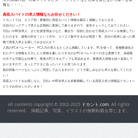
報も・・・。
高収入バイトの求人情報ならお任せください！
ドカントでは、エリア別・業種別に高収入バイト情報を幅広く掲載しております。
注目のピックアップ求人も定期的に更新して参りますので、是非チェックしてみてください。
日払いや即決求人、また社員登用ありなど、働き方・目的に合わせて高収入バイトを検索してい
ただけます。接客が好き！という方や、コツコツ集中するのが得意！等、自分の長所にあった業
種で高収入求人を探してみませんか？
人気のPCオペレーター、PC入力の求人もたくさん掲載しています。PCを使って、各種数値化さ
れたデータ情報を入力したり原稿を書いたりするのがPCオペレーターの主な業務です。未経験
の方でも可能なお仕事で、将来のPCスキルアップも見込めます。新着求人情報も続々追加して
おりますので、きっとアナタに合ったバイトが見つかります。
面白特集ページもたっぷりご用意しておりますので、どうぞ楽しみながら求人を探してくださ
い！
高収入バイトをお探しなら、日払いや即決求人を多数掲載している高収入求人情報誌ドカントへ
どうぞお任せくださいませ！
All contents copyright © 2002-2025
ドカント.com
. All rights
reserved. 掲載記事、写真、イラストの無断転載を禁じます。