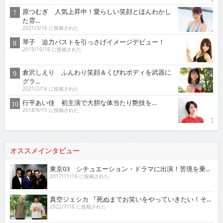
原つむぎ 人気上昇中！愛らしい笑顔とほんわかし
た雰...
2021/3/16 に投稿された
琴子 迫力バストを引っさげイメージデビュー！
2015/10/16 に投稿された
倉沢しえり ふんわり笑顔＆くびれボディを武器に
グラ...
2021/2/16 に投稿された
行平あい佳 初主演で大胆な体当たり艶技を…
2018/9/15 に投稿された
オススメインタビュー
東京03 シチュエーション・ドラマに出演！苦境を乗...
2017/11/16 に投稿された
真空ジェシカ 『死ぬまでお笑いをやっていきたい！そ...
2022/7/16 に投稿された