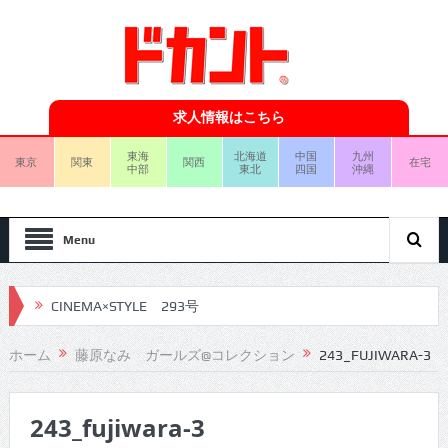
求人情報はこちら
東海
北海道
中国
九州
東京
関東
関西
在宅
中部
東北
四国
沖縄
Menu
CINEMA×STYLE 293号
CINEMA×STYLE 292号
ホーム
藤原なみ ガールズ@コレクション
243_FUJIWARA-3
CINEMA×STYLE 291号
243_fujiwara-3
CINEMA×STYLE 290号