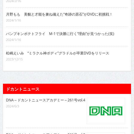
2024/2/16
月野もも 美貌と才能を兼ね備えた“奇跡の原石”がDVDに初挑戦！
2024/1/16
パンプキンポテトフライ M-1で決勝に行く“理由”が見つかった(笑)
2024/1/16
松嶋えいみ “ミラクル神ボディ”グラドルが卒業DVDをリリース
2023/12/15
ドカントニュース
DNA～ドカントニュースアカデミー～261号vol.4
2024/6/3