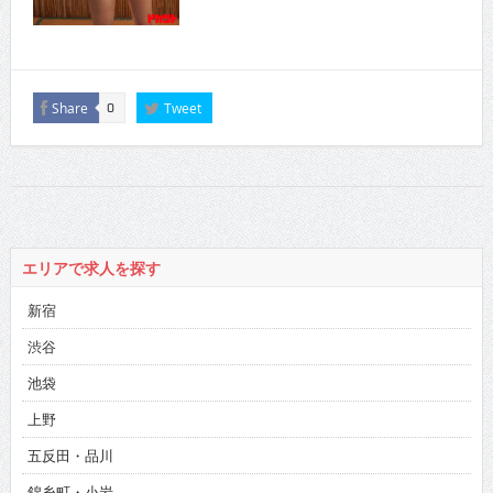
Share
Tweet
0
エリアで求人を探す
新宿
渋谷
池袋
上野
五反田・品川
錦糸町・小岩