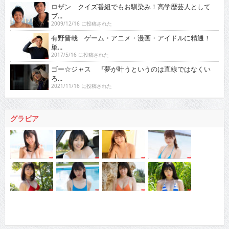
ロザン クイズ番組でもお馴染み！高学歴芸人として
ブ...
2009/12/16 に投稿された
有野晋哉 ゲーム・アニメ・漫画・アイドルに精通！
単...
2017/5/16 に投稿された
ゴー☆ジャス 『夢が叶うというのは直線ではなくい
ろ...
2021/11/16 に投稿された
グラビア