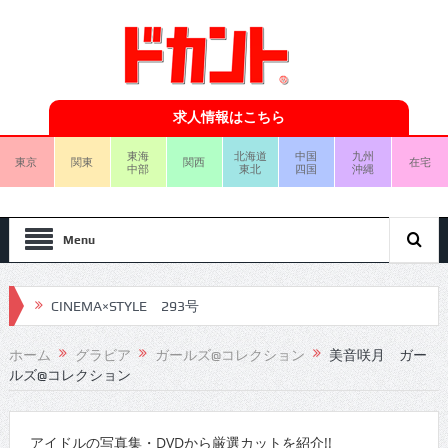
求人情報はこちら
東海
北海道
中国
九州
東京
関東
関西
在宅
中部
東北
四国
沖縄
Menu
CINEMA×STYLE 293号
CINEMA×STYLE 292号
ホーム
グラビア
ガールズ@コレクション
美音咲月 ガー
ルズ@コレクション
CINEMA×STYLE 291号
CINEMA×STYLE 290号
アイドルの写真集・DVDから厳選カットを紹介!!