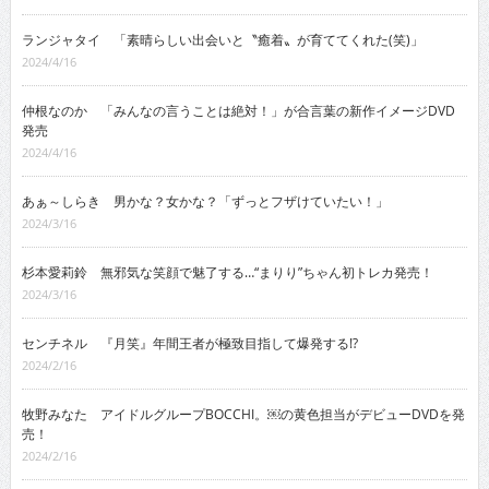
ランジャタイ 「素晴らしい出会いと〝癒着〟が育ててくれた(笑)」
2024/4/16
仲根なのか 「みんなの言うことは絶対！」が合言葉の新作イメージDVD
発売
2024/4/16
あぁ～しらき 男かな？女かな？「ずっとフザけていたい！」
2024/3/16
杉本愛莉鈴 無邪気な笑顔で魅了する…“まりり”ちゃん初トレカ発売！
2024/3/16
センチネル 『月笑』年間王者が極致目指して爆発する!?
2024/2/16
牧野みなた アイドルグループBOCCHI。￼の黄色担当がデビューDVDを発
売！
2024/2/16