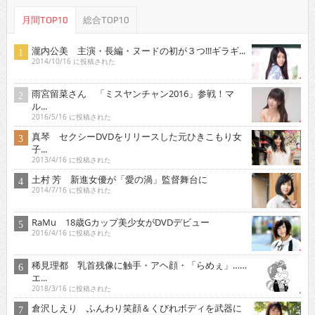
月間TOP10
総合TOP10
瀧内公美 主演・長編・ヌードの初が３つ!!!ギラギ...
2014/10/16 に投稿された
雨宮留菜さん 「ミスヤンチャン2016」参戦！マ
ル...
2016/5/16 に投稿された
真琴 セクシーDVDをリリースした元ひきこもり女
子...
2013/4/16 に投稿された
土村 芳 新進女優が「愛の渦」監督舞台に
2014/7/16 に投稿された
RaMu 18歳Gカップ美少女がDVDデビュー
2016/4/16 に投稿された
稀見理都 乳首残像に触手・アヘ顔・「らめぇ」……
エ...
2018/3/16 に投稿された
倉沢しえり ふんわり笑顔＆くびれボディを武器に