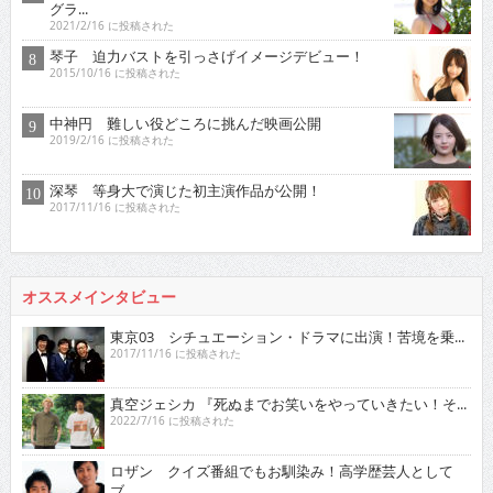
グラ...
2021/2/16 に投稿された
琴子 迫力バストを引っさげイメージデビュー！
2015/10/16 に投稿された
中神円 難しい役どころに挑んだ映画公開
2019/2/16 に投稿された
深琴 等身大で演じた初主演作品が公開！
2017/11/16 に投稿された
オススメインタビュー
東京03 シチュエーション・ドラマに出演！苦境を乗...
2017/11/16 に投稿された
真空ジェシカ 『死ぬまでお笑いをやっていきたい！そ...
2022/7/16 に投稿された
ロザン クイズ番組でもお馴染み！高学歴芸人として
ブ...