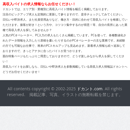
高収入バイトの求人情報ならお任せください！
ドカントでは、エリア別・業種別に高収入バイト情報を幅広く掲載しております。
注目のピックアップ求人も定期的に更新して参りますので、是非チェックしてみてください。
日払いや即決求人、また社員登用ありなど、働き方・目的に合わせて高収入バイトを検索してい
ただけます。接客が好き！という方や、コツコツ集中するのが得意！等、自分の長所にあった業
種で高収入求人を探してみませんか？
人気のPCオペレーター、PC入力の求人もたくさん掲載しています。PCを使って、各種数値化さ
れたデータ情報を入力したり原稿を書いたりするのがPCオペレーターの主な業務です。未経験
の方でも可能なお仕事で、将来のPCスキルアップも見込めます。新着求人情報も続々追加して
おりますので、きっとアナタに合ったバイトが見つかります。
面白特集ページもたっぷりご用意しておりますので、どうぞ楽しみながら求人を探してくださ
い！
高収入バイトをお探しなら、日払いや即決求人を多数掲載している高収入求人情報誌ドカントへ
どうぞお任せくださいませ！
All contents copyright © 2002-2025
ドカント.com
. All rights
reserved. 掲載記事、写真、イラストの無断転載を禁じます。