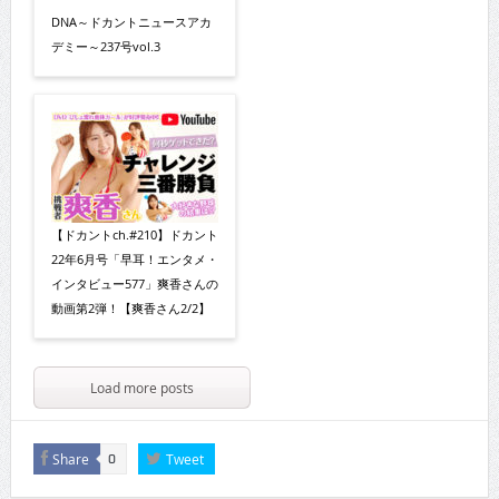
DNA～ドカントニュースアカ
デミー～237号vol.3
【ドカントch.#210】ドカント
22年6月号「早耳！エンタメ・
インタビュー577」爽香さんの
動画第2弾！【爽香さん2/2】
Load more posts
Share
Tweet
0