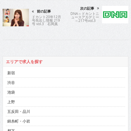
次の記事
前の記事
DNA～ドカントニ
ドカント20年12月
ュースアカデミー
号先出し情報 219
～217号vol.3
号 vol.3 石岡真
衣さん
エリアで求人を探す
新宿
渋谷
池袋
上野
五反田・品川
錦糸町・小岩
都下