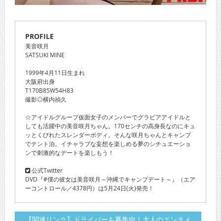
PROFILE
美音咲月
SATSUKI MINE
1999年4月11日生まれ
大阪府出身
T170B85W54H83
撮影◎横内禎久
☆アイドルグループ仮面女子のメンバーでグラビアアイドルと
しても活躍中の美音咲月ちゃん。170センチの高身長なのにキュ
ッとくびれたスレンダーボディ。そんな咲月ちゃんとキャンプ
でテント泊。イチャラブな妄想を楽しめる夢のシチュエーショ
ンで刺激的なデートを楽しもう！
公式Twitter
DVD『#僕の彼女は美音咲月～沖縄でキャンプデート～』（エア
ーコントロール／4378円）は5月24日(火)発売！
【関連リンク】ドライバーも募集中！大人のエンタメ