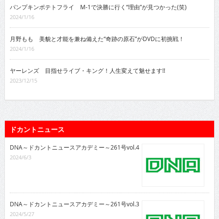
パンプキンポテトフライ M-1で決勝に行く“理由”が見つかった(笑)
2024/1/16
月野もも 美貌と才能を兼ね備えた“奇跡の原石”がDVDに初挑戦！
2024/1/16
ヤーレンズ 目指せライブ・キング！人生変えて魅せます!!
2023/12/15
ドカントニュース
DNA～ドカントニュースアカデミー～261号vol.4
2024/6/3
DNA～ドカントニュースアカデミー～261号vol.3
2024/5/27