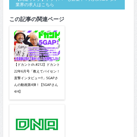
業界の求人はこちら
この記事の関連ページ
【ドカントch.#212】ドカント
22年6月号「教えてパイセン！
直撃インタビュー!!」5GAPさ
んの動画第4弾！【5GAPさん
4/4】