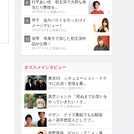
行平あい佳 初主演で大胆な体
当たり艶技を…
2018/9/15 に投稿された
琴子 迫力バストを引っさげイ
メージデビュー！
2015/10/16 に投稿された
深琴 等身大で演じた初主演作
品が公開！
2017/11/16 に投稿された
オススメインタビュー
東京03 シチュエーション・ドラ
マに出演！苦境を乗...
2017/11/16 に投稿された
真空ジェシカ 『死ぬまでお笑いを
やっていきたい！そ...
2022/7/16 に投稿された
ロザン クイズ番組でもお馴染
み！高学歴芸人としてブ...
2009/12/16 に投稿された
有野晋哉 ゲーム・アニメ・漫