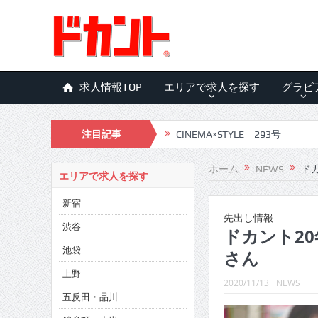
求人情報TOP
エリアで求人を探す
グラビ
注目記事
CINEMA×STYLE 293号
CINEMA×STYLE 292号
ホーム
NEWS
ドカ
エリアで求人を探す
CINEMA×STYLE 291号
新宿
CINEMA×STYLE 290号
先出し情報
渋谷
ドカント20年
CINEMA×STYLE 289号
池袋
さん
CINEMA×STYLE 288号
上野
2020/11/13
NEWS
五反田・品川
CINEMA×STYLE 287号