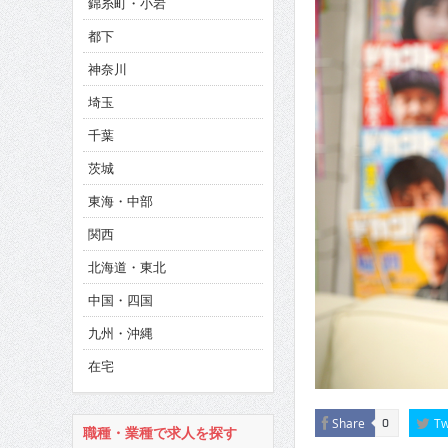
錦糸町・小岩
CINEMA×STYLE 286号
都下
CINEMA×STYLE 285号
神奈川
CINEMA×STYLE 294号
埼玉
千葉
茨城
東海・中部
関西
北海道・東北
中国・四国
九州・沖縄
在宅
Share
Tw
0
職種・業種で求人を探す