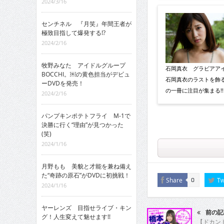
2024/3/16
センチネル 『月笑』年間王者が
極致目指して爆発する!?
2024/2/16
牧野みなた アイドルグループ
石岡真衣 グラビアア
BOCCHI。￼の黄色担当がデビュ
石岡真衣のラストを飾
ーDVDを発売！
の一冊に注目が集まる!!
2024/2/16
パンプキンポテトフライ M-1で
決勝に行く“理由”が見つかった
(笑)
2024/1/16
月野もも 美貌と才能を兼ね備え
た“奇跡の原石”がDVDに初挑戦！
Share
Tw
0
2024/1/16
ヤーレンズ 目指せライブ・キン
前の記
グ！人生変えて魅せます!!
【ドカント