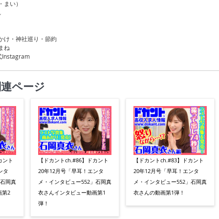
・まい）
れ
かけ・神社巡り・節約
まね
nstagram
関連ページ
カント
【ドカントch.#86】ドカント
【ドカントch.#83】ドカント
ンタ
20年12月号「早耳！エンタ
20年12月号「早耳！エンタ
」石岡真
メ・インタビュー552」石岡真
メ・インタビュー552」石岡真
第2
衣さんインタビュー動画第1
衣さんの動画第1弾！
弾！