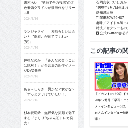
石岡真衣（いしおか
川村あい “笑顔で全力投球”の才
1990年8月7日生ま
色兼備グラドルが復帰作をリリー
愛知県出身
ス!!
T155B80W59H87
2024/5/16
趣味／アイドル追っ
特技／セクシーもの
ランジャタイ 「素晴らしい出会
公式Twitter
公式I
いと〝癒着〟が育ててくれた
(笑)」
2024/4/16
この記事の
仲根なのか 「みんなの言うこと
は絶対！」が合言葉の新作イメー
ジDVD発売
2024/4/16
あぁ～しらき 男かな？女かな？
【ドカントch.#90】ド
「ずっとフザけていたい！」
20年12月号「早耳！エ
2024/3/16
メ・インタビュー552
衣さんインタビュー動画
杉本愛莉鈴 無邪気な笑顔で魅了
する…“まりり”ちゃん初トレカ発
弾！
売！