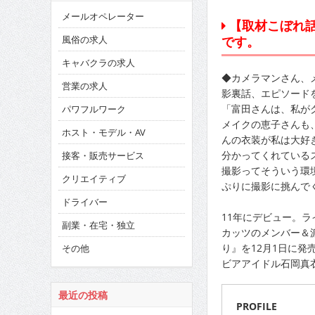
メールオペレーター
【取材こぼれ話
です。
風俗の求人
キャバクラの求人
◆カメラマンさん、
営業の求人
影裏話、エピソード
「富田さんは、私が
パワフルワーク
メイクの恵子さんも
ホスト・モデル・AV
んの衣装が私は大好
分かってくれている
接客・販売サービス
撮影ってそういう環
クリエイティブ
ぷりに撮影に挑んで
ドライバー
11年にデビュー。ラ
副業・在宅・独立
カッツのメンバー＆
り』を12月1日に発
その他
ビアアイドル石岡真
最近の投稿
PROFILE