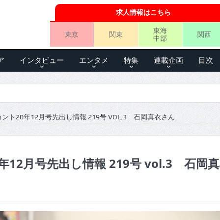
求人情報はこちら
東海
東京
関東
関西
中部
ア
インタビュー
エンタメ
特集
連載企画
目次
ント20年12月号先出し情報 219号 VOL.3 石岡真衣さん
12月号先出し情報 219号 vol.3 石岡