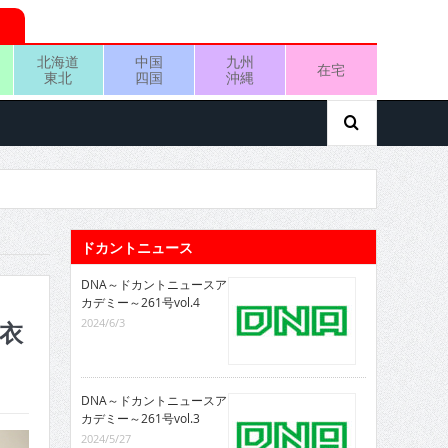
北海道
中国
九州
在宅
東北
四国
沖縄
ドカントニュース
DNA～ドカントニュースア
カデミー～261号vol.4
2024/6/3
真衣
DNA～ドカントニュースア
カデミー～261号vol.3
2024/5/27