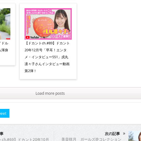
イドル
【ドカントch.#89】ドカント
る渾身
20年12月号「早耳！エンタ
メ・インタビュー551」戌丸
凛々子さんインタビュー動画
第2弾！
Load more posts
eet
事
次の記事
美音咲月 ガールズ@コレクション
ch.#69】ドカント20年10月