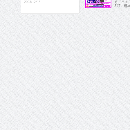
2023/12/15
号「早耳
547」
画第1弾