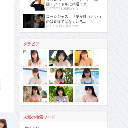
画・アイドルに精通！単...
2017/5/16 に投稿された
ゴー☆ジャス 『夢が叶うという
のは直線ではなくいろ...
2021/11/16 に投稿された
グラビア
人気の検索ワード