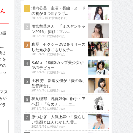
瀧内公美 主演・長編・ヌード
さん
の初が３つ!!!ギラギ...
2014/10/16 に投稿された
雨宮留菜さん 「ミスヤンチャ
ン2016」参戦！マル...
の撮
2016/5/16 に投稿された
真琴 セクシーDVDをリリース
ん。
した元ひきこもり女子...
楽さ
2013/4/16 に投稿された
とを
RaMu 18歳Gカップ美少女が
アの
DVDデビュー
たっ
2016/4/16 に投稿された
土村 芳 新進女優が「愛の渦」
監督舞台に
2014/7/16 に投稿された
寿マス
あが
稀見理都 乳首残像に触手・ア
ヘ顔・「らめぇ」……エ...
グラ
2018/3/16 に投稿された
原つむぎ 人気上昇中！愛らし
い笑顔とほんわかした雰...
2021/3/16 に投稿された