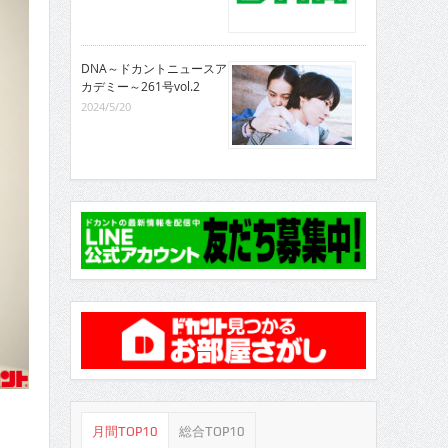
DNA～ドカントニュースア
カデミー～261号vol.2
2024/5/20
月間TOP10
総合TOP10