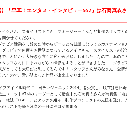
】「早耳！エンタメ・インタビュー552」は石岡真衣
メイクさん、スタイリストさん、マネージャーさんなど制作スタッフと
を聞かせてください。
グラビア活動をし始めた時からずーっとお世話になってるカメラマンさ
、グラビアで何度もお世話になっているメイクさん、スタイリストの設
きで、とにかく大好きな方々に私からお願いしました。なので、私のこ
スタッフさんに囲まれながらの撮影をすることができました！ グラビ
境がとっても大切だと思ってるんです！スタッフさんがみなさん、愛情
くれたので、愛が詰まった作品が出来上がりました」
イブアイドル時代に「日テレジェニック2014」を受賞し、現在は恵比
派生ユニットATMのリーダーとして活躍中の石岡真衣さんが写真集『雨
売！ 雑誌「FLASH」とタッグを組み、制作プロジェクトの支援も受け、
衣のラストを飾る渾身の一冊に注目が集まる!!