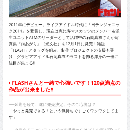
2011年にデビュー。ライブアイドル時代に「日テレジェニッ
ク2014」を受賞し、現在は恵比寿マスカッツのメンバー＆派
生ユニットATMのリーダーとして活躍中の石岡真衣さんが写
真集『雨あがり』（光文社）を12月1日に発売！雑誌
「FLASH」とタッグを組み、制作プロジェクトの支援も受
け、グラビアアイドル石岡真衣のラストを飾る渾身の一冊に
注目が集まる!!
FLASHさんと一緒で心強いです！120点満点の
作品が出来ました!!
──延期を経て、遂に発売決定。今のご心境は？
「やっと発売できる！という気持ちですごくワクワクしてま
す」
──クラウドファンディングの支援者からはどんな声が届いて