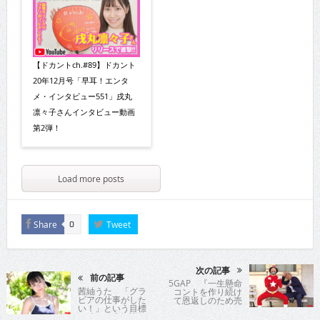
【ドカントch.#89】ドカント
20年12月号「早耳！エンタ
メ・インタビュー551」戌丸
凛々子さんインタビュー動画
第2弾！
Load more posts
Share
Tweet
0
次の記事
前の記事
5GAP 『一生懸命
茜紬うた 「グラ
コントを作り続け
ビアの仕事がした
て恩返しのため売
い！」という目標
れたい！』
が叶い、意気込む