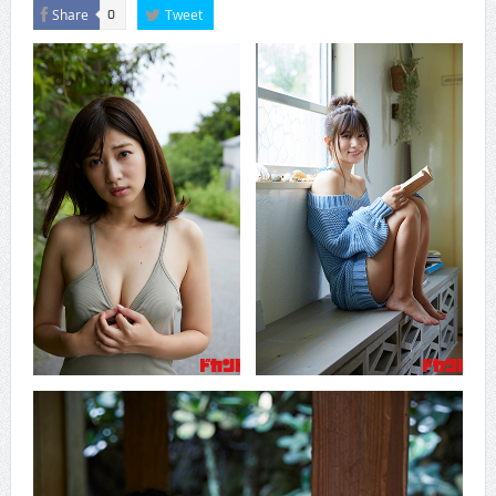
Share
Tweet
0