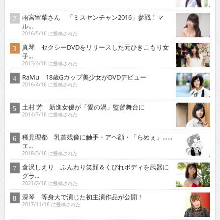
雨宮留菜さん 「ミスヤンチャン2016」参戦！マ
ル...
2016/5/16 に投稿された
真琴 セクシーDVDをリリースした元ひきこもり女
子...
2013/4/16 に投稿された
RaMu 18歳Gカップ美少女がDVDデビュー
2016/4/16 に投稿された
土村 芳 新進女優が「愛の渦」監督舞台に
2014/7/16 に投稿された
稀見理都 乳首残像に触手・アヘ顔・「らめぇ」……
エ...
2018/3/16 に投稿された
倉沢しえり ふんわり笑顔＆くびれボディを武器に
グラ...
2021/2/16 に投稿された
深琴 等身大で演じた初主演作品が公開！
2017/11/16 に投稿された