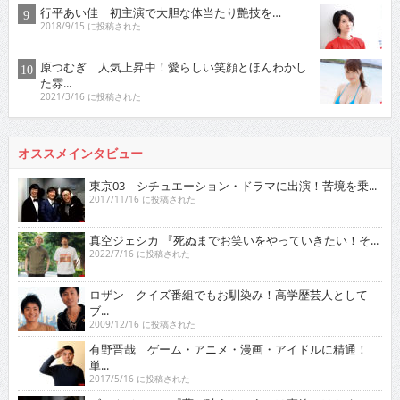
行平あい佳 初主演で大胆な体当たり艶技を…
2018/9/15 に投稿された
原つむぎ 人気上昇中！愛らしい笑顔とほんわかし
た雰...
2021/3/16 に投稿された
オススメインタビュー
東京03 シチュエーション・ドラマに出演！苦境を乗...
2017/11/16 に投稿された
真空ジェシカ 『死ぬまでお笑いをやっていきたい！そ...
2022/7/16 に投稿された
ロザン クイズ番組でもお馴染み！高学歴芸人として
ブ...
2009/12/16 に投稿された
有野晋哉 ゲーム・アニメ・漫画・アイドルに精通！
単...
2017/5/16 に投稿された