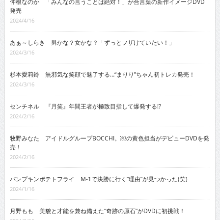
仲根なのか 「みんなの言うことは絶対！」が合言葉の新作イメージDVD
発売
2024/4/16
あぁ～しらき 男かな？女かな？「ずっとフザけていたい！」
2024/3/16
杉本愛莉鈴 無邪気な笑顔で魅了する…“まりり”ちゃん初トレカ発売！
2024/3/16
センチネル 『月笑』年間王者が極致目指して爆発する!?
2024/2/16
牧野みなた アイドルグループBOCCHI。￼の黄色担当がデビューDVDを発
売！
2024/2/16
パンプキンポテトフライ M-1で決勝に行く“理由”が見つかった(笑)
2024/1/16
月野もも 美貌と才能を兼ね備えた“奇跡の原石”がDVDに初挑戦！