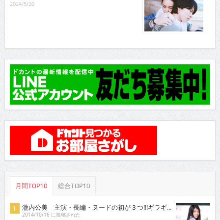
2024/5/20
月間TOP10
総合TOP10
瀧内公美 主演・長編・ヌードの初が３つ!!!ギラギ...
2014/10/16 に投稿された