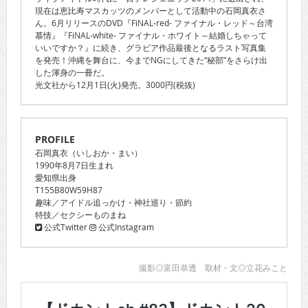
現在は恵比寿マスカッツのメンバーとして活動中の石岡真衣さ
ん。6月リリースのDVD『FiNAL-red- ファイナル・レッド～台湾
慕情』『FiNAL-white- ファイナル・ホワイト～結婚しちゃって
いいですか？』に続き、グラビア作品最後となるラスト写真集
を発売！沖縄を舞台に、今までNGにしてきた“秘部”をさらけ出
した渾身の一冊だ。
光文社から12月1日(火)発売。3000円(税抜)
PROFILE
石岡真衣（いしおか・まい）
1990年8月7日生まれ
愛知県出身
T155B80W59H87
趣味／アイドル追っかけ・神社巡り・節約
特技／セクシーものまね
公式Twitter
公式Instagram
撮影◎富田恭透 取材・文◎立花みこと