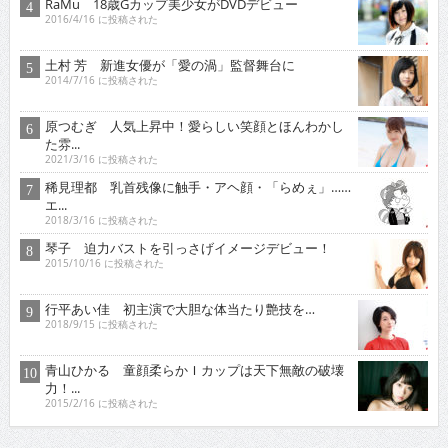
RaMu 18歳Gカップ美少女がDVDデビュー
2016/4/16 に投稿された
土村 芳 新進女優が「愛の渦」監督舞台に
2014/7/16 に投稿された
原つむぎ 人気上昇中！愛らしい笑顔とほんわかし
た雰...
2021/3/16 に投稿された
稀見理都 乳首残像に触手・アヘ顔・「らめぇ」……
エ...
2018/3/16 に投稿された
琴子 迫力バストを引っさげイメージデビュー！
2015/10/16 に投稿された
行平あい佳 初主演で大胆な体当たり艶技を…
2018/9/15 に投稿された
青山ひかる 童顔柔らかＩカップは天下無敵の破壊
力！...
2015/2/16 に投稿された