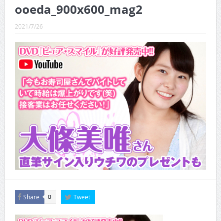
CINEMA×STYLE 289号
ooeda_900x600_mag2
CINEMA×STYLE 288号
2021/7/26
CINEMA×STYLE 287号
CINEMA×STYLE 286号
CINEMA×STYLE 285号
CINEMA×STYLE 294号
Share
Tweet
0