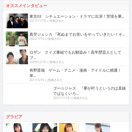
オススメインタビュー
東京03 シチュエーション・ドラマに出演！苦境を乗...
2017/11/16 に投稿された
真空ジェシカ 『死ぬまでお笑いをやっていきたい！そ...
2022/7/16 に投稿された
ロザン クイズ番組でもお馴染み！高学歴芸人として
ブ...
2009/12/16 に投稿された
有野晋哉 ゲーム・アニメ・漫画・アイドルに精通！
単...
2017/5/16 に投稿された
ゴー☆ジャス 『夢が叶うというのは直線ではなくい
ろ...
2021/11/16 に投稿された
グラビア