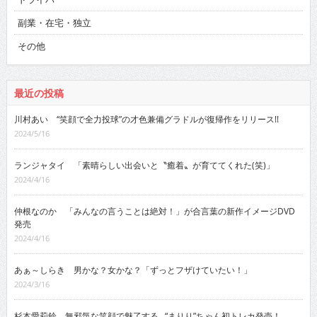
副業・在宅・独立
その他
最近の投稿
川村あい “笑顔で全力投球”の才色兼備グラドルが復帰作をリリース!!
2024/5/16
ランジャタイ 「素晴らしい出会いと〝癒着〟が育ててくれた(笑)」
2024/4/16
仲根なのか 「みんなの言うことは絶対！」が合言葉の新作イメージDVD
発売
2024/4/16
あぁ～しらき 男かな？女かな？「ずっとフザけていたい！」
2024/3/16
杉本愛莉鈴 無邪気な笑顔で魅了する…“まりり”ちゃん初トレカ発売！