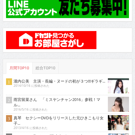
月間TOP10
総合TOP10
瀧内公美 主演・長編・ヌードの初が３つ!!!ギラギ...
2014/10/16 に投稿された
雨宮留菜さん 「ミスヤンチャン2016」参戦！マ
ル...
2016/5/16 に投稿された
真琴 セクシーDVDをリリースした元ひきこもり女
子...
2013/4/16 に投稿された