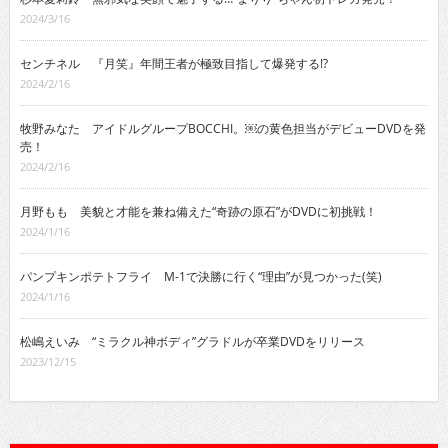
2024/3/16
センチネル 『月笑』年間王者が極致目指して爆発する!?
2024/2/16
牧野みなた アイドルグループBOCCHI。￼の黄色担当がデビューDVDを発
売！
2024/2/16
月野もも 美貌と才能を兼ね備えた“奇跡の原石”がDVDに初挑戦！
2024/1/16
パンプキンポテトフライ M-1で決勝に行く“理由”が見つかった(笑)
2024/1/16
松嶋えいみ “ミラクル神ボディ”グラドルが卒業DVDをリリース
2023/12/15