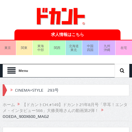
求人情報はこちら
東海
北海道
中国
九州
東京
関東
関西
在宅
中部
東北
四国
沖縄
Menu
CINEMA×STYLE 293号
CINEMA×STYLE 292号
ホーム
【ドカントCH.#149】ドカント21年8月号「早耳！エンタ
メ・インタビュー566」大條美唯さんの動画第2弾！
CINEMA×STYLE 291号
OOEDA_900X600_MAG2
CINEMA×STYLE 290号