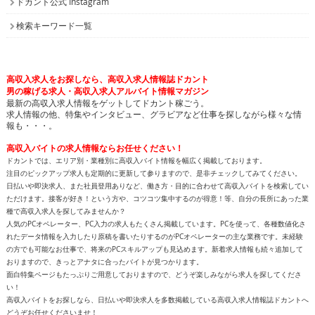
ドカント公式 Instagram
検索キーワード一覧
高収入求人をお探しなら、高収入求人情報誌ドカント
男の稼げる求人・高収入求人アルバイト情報マガジン
最新の高収入求人情報をゲットしてドカント稼ごう。
求人情報の他、特集やインタビュー、グラビアなど仕事を探しながら様々な情
報も・・・。
高収入バイトの求人情報ならお任せください！
ドカントでは、エリア別・業種別に高収入バイト情報を幅広く掲載しております。
注目のピックアップ求人も定期的に更新して参りますので、是非チェックしてみてください。
日払いや即決求人、また社員登用ありなど、働き方・目的に合わせて高収入バイトを検索してい
ただけます。接客が好き！という方や、コツコツ集中するのが得意！等、自分の長所にあった業
種で高収入求人を探してみませんか？
人気のPCオペレーター、PC入力の求人もたくさん掲載しています。PCを使って、各種数値化さ
れたデータ情報を入力したり原稿を書いたりするのがPCオペレーターの主な業務です。未経験
の方でも可能なお仕事で、将来のPCスキルアップも見込めます。新着求人情報も続々追加して
おりますので、きっとアナタに合ったバイトが見つかります。
面白特集ページもたっぷりご用意しておりますので、どうぞ楽しみながら求人を探してくださ
い！
高収入バイトをお探しなら、日払いや即決求人を多数掲載している高収入求人情報誌ドカントへ
どうぞお任せくださいませ！