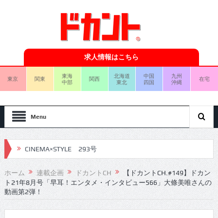
求人情報はこちら
東海
北海道
中国
九州
東京
関東
関西
在宅
中部
東北
四国
沖縄
Menu
CINEMA×STYLE 293号
CINEMA×STYLE 292号
ホーム
連載企画
ドカントCH
【ドカントCH.#149】ドカン
ト21年8月号「早耳！エンタメ・インタビュー566」大條美唯さんの
CINEMA×STYLE 291号
動画第2弾！
CINEMA×STYLE 290号