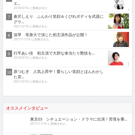
エ...
2018/3/16 に投稿された
倉沢しえり ふんわり笑顔＆くびれボディを武器に
グラ...
2021/2/16 に投稿された
深琴 等身大で演じた初主演作品が公開！
2017/11/16 に投稿された
行平あい佳 初主演で大胆な体当たり艶技を…
2018/9/15 に投稿された
原つむぎ 人気上昇中！愛らしい笑顔とほんわかし
た雰...
2021/3/16 に投稿された
オススメインタビュー
東京03 シチュエーション・ドラマに出演！苦境を乗...
2017/11/16 に投稿された
真空ジェシカ 『死ぬまでお笑いをやっていきたい！そ...
2022/7/16 に投稿された