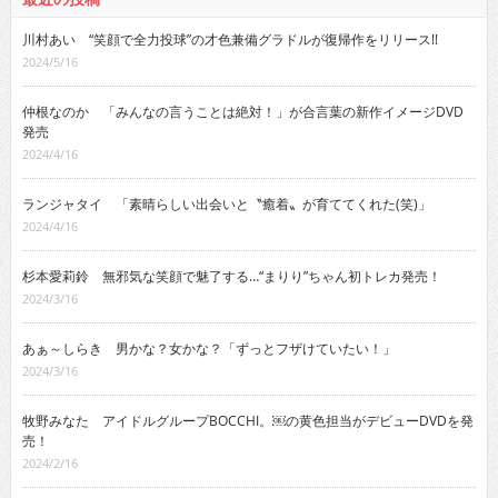
川村あい “笑顔で全力投球”の才色兼備グラドルが復帰作をリリース!!
2024/5/16
仲根なのか 「みんなの言うことは絶対！」が合言葉の新作イメージDVD
発売
2024/4/16
ランジャタイ 「素晴らしい出会いと〝癒着〟が育ててくれた(笑)」
2024/4/16
杉本愛莉鈴 無邪気な笑顔で魅了する…“まりり”ちゃん初トレカ発売！
2024/3/16
あぁ～しらき 男かな？女かな？「ずっとフザけていたい！」
2024/3/16
牧野みなた アイドルグループBOCCHI。￼の黄色担当がデビューDVDを発
売！
2024/2/16