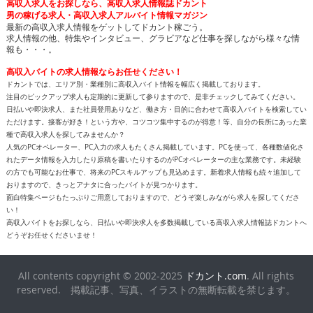
最新の高収入求人情報をゲットしてドカント稼ごう。
求人情報の他、特集やインタビュー、グラビアなど仕事を探しながら様々な情
報も・・・。
高収入バイトの求人情報ならお任せください！
ドカントでは、エリア別・業種別に高収入バイト情報を幅広く掲載しております。
注目のピックアップ求人も定期的に更新して参りますので、是非チェックしてみてください。
日払いや即決求人、また社員登用ありなど、働き方・目的に合わせて高収入バイトを検索してい
ただけます。接客が好き！という方や、コツコツ集中するのが得意！等、自分の長所にあった業
種で高収入求人を探してみませんか？
人気のPCオペレーター、PC入力の求人もたくさん掲載しています。PCを使って、各種数値化さ
れたデータ情報を入力したり原稿を書いたりするのがPCオペレーターの主な業務です。未経験
の方でも可能なお仕事で、将来のPCスキルアップも見込めます。新着求人情報も続々追加して
おりますので、きっとアナタに合ったバイトが見つかります。
面白特集ページもたっぷりご用意しておりますので、どうぞ楽しみながら求人を探してくださ
い！
高収入バイトをお探しなら、日払いや即決求人を多数掲載している高収入求人情報誌ドカントへ
どうぞお任せくださいませ！
All contents copyright © 2002-2025
ドカント.com
. All rights
reserved. 掲載記事、写真、イラストの無断転載を禁じます。