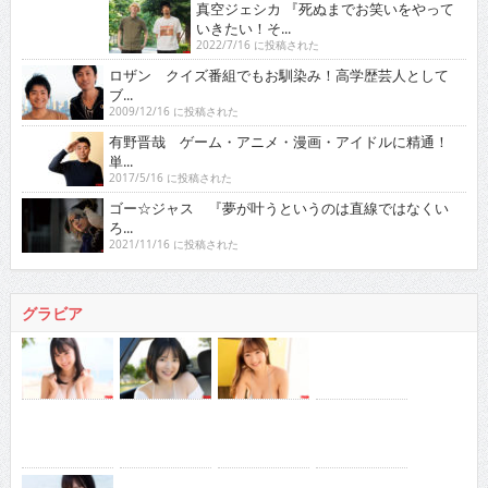
ロザン クイズ番組でもお馴染み！高学歴芸人として
ブ...
2009/12/16 に投稿された
有野晋哉 ゲーム・アニメ・漫画・アイドルに精通！
単...
2017/5/16 に投稿された
ゴー☆ジャス 『夢が叶うというのは直線ではなくい
ろ...
2021/11/16 に投稿された
グラビア