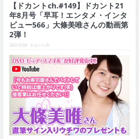
【ドカントch.#149】ドカント21
CINEMA×STYLE 289号
年8月号「早耳！エンタメ・インタ
CINEMA×STYLE 288号
ビュー566」大條美唯さんの動画第
CINEMA×STYLE 287号
2弾！
CINEMA×STYLE 286号
2021/7/26
ドカントch
CINEMA×STYLE 285号
CINEMA×STYLE 294号