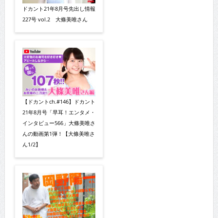
ドカント21年8月号先出し情報
227号 vol.2 大條美唯さん
【ドカントch.#146】ドカント
21年8月号「早耳！エンタメ・
インタビュー566」大條美唯さ
んの動画第1弾！【大條美唯さ
ん1/2】