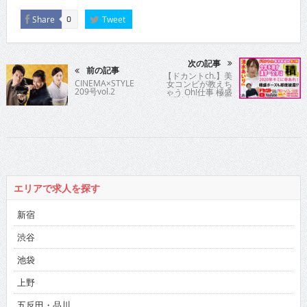
Share
Tweet
0
次の記事
前の記事
【ドカントch.】美
CINEMA×STYLE
女コンビが教えち
209号vol.2
ゃう Oh!仕事 極盛
ッ滞在記 ～ 年末年
始SP 清水あいりさ
ん パート2編 ～
エリアで求人を探す
新宿
渋谷
池袋
上野
五反田・品川