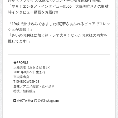
時からソフマップAKIBAパソコン・デジタル館8Fで開催。
「早耳！エンタメ・インタビュー!!566」大條美唯さんの取材
時インタビュー動画をお届け!!
『19歳で滑り込みできました(笑)若さあふれるピュアでフレッ
シュが満載！』
『みいのお胸様に加え筋トレで大きくなったお尻様の両方を
推してます!!』
◆PROFILE
大條美唯（おおえだ みい）
2001年8月27日生まれ
宮城県出身
T154B92W65H98
趣味／アニメ鑑賞・食べ歩き
特技／短距離走
公式Twitter
公式Instagram