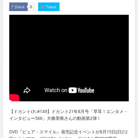
Share
Tweet
0
【ドカントch.#149】ドカント21年8月号「早耳！エンタメ・
インタビュー566」大條美唯さんの動画第2弾！
DVD『ピュア・スマイル』発売記念イベントが8月15日(日)12