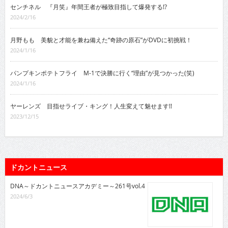
センチネル 『月笑』年間王者が極致目指して爆発する!?
2024/2/16
月野もも 美貌と才能を兼ね備えた“奇跡の原石”がDVDに初挑戦！
2024/1/16
パンプキンポテトフライ M-1で決勝に行く“理由”が見つかった(笑)
2024/1/16
ヤーレンズ 目指せライブ・キング！人生変えて魅せます!!
2023/12/15
ドカントニュース
DNA～ドカントニュースアカデミー～261号vol.4
2024/6/3