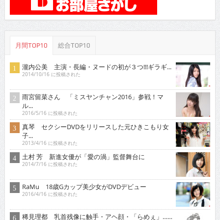
月間TOP10
総合TOP10
瀧内公美 主演・長編・ヌードの初が３つ!!!ギラギ...
2014/10/16 に投稿された
雨宮留菜さん 「ミスヤンチャン2016」参戦！マ
ル...
2016/5/16 に投稿された
真琴 セクシーDVDをリリースした元ひきこもり女
子...
2013/4/16 に投稿された
土村 芳 新進女優が「愛の渦」監督舞台に
2014/7/16 に投稿された
RaMu 18歳Gカップ美少女がDVDデビュー
2016/4/16 に投稿された
稀見理都 乳首残像に触手・アヘ顔・「らめぇ」……