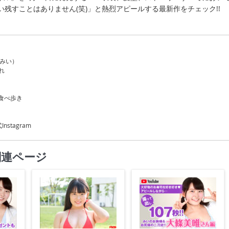
い残すことはありません(笑)」と熱烈アピールする最新作をチェック!!
 みい）
れ
食べ歩き
nstagram
関連ページ