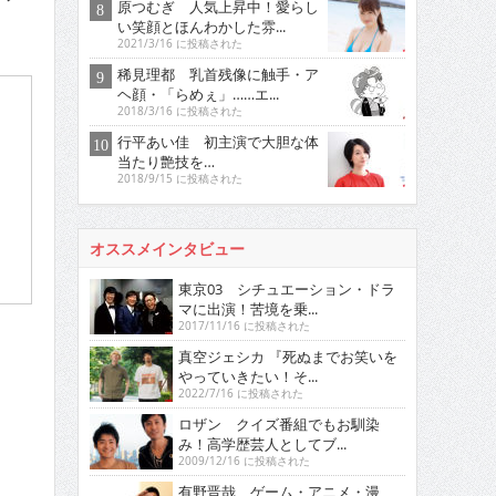
原つむぎ 人気上昇中！愛らし
い笑顔とほんわかした雰...
2021/3/16 に投稿された
稀見理都 乳首残像に触手・ア
ヘ顔・「らめぇ」……エ...
2018/3/16 に投稿された
行平あい佳 初主演で大胆な体
当たり艶技を…
2018/9/15 に投稿された
オススメインタビュー
東京03 シチュエーション・ドラ
マに出演！苦境を乗...
2017/11/16 に投稿された
真空ジェシカ 『死ぬまでお笑いを
やっていきたい！そ...
2022/7/16 に投稿された
ロザン クイズ番組でもお馴染
み！高学歴芸人としてブ...
2009/12/16 に投稿された
有野晋哉 ゲーム・アニメ・漫