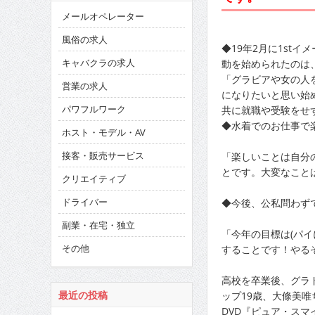
メールオペレーター
風俗の求人
◆19年2月に1stイ
キャバクラの求人
動を始められたのは
「グラビアや女の人
営業の求人
になりたいと思い始
パワフルワーク
共に就職や受験をせ
◆水着でのお仕事で
ホスト・モデル・AV
接客・販売サービス
「楽しいことは自分
とです。大変なことは
クリエイティブ
ドライバー
◆今後、公私問わず
副業・在宅・独立
「今年の目標は(パイ
その他
することです！やる
高校を卒業後、グラ
ップ19歳、大條美唯
最近の投稿
DVD『ピュア・スマ