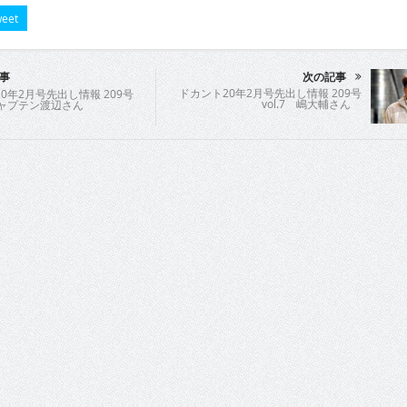
eet
事
次の記事
ドカント20年2月号先出し情報 209号
0年2月号先出し情報 209号
vol.7 嶋大輔さん
 キャプテン渡辺さん