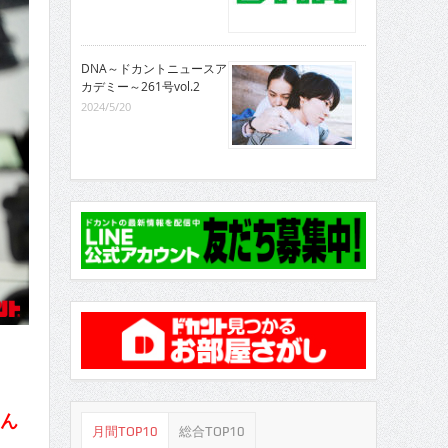
DNA～ドカントニュースア
カデミー～261号vol.2
2024/5/20
さん
月間TOP10
総合TOP10