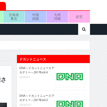
北海道
中国
九州
在宅
東北
四国
沖縄
ドカントニュース
DNA～ドカントニュースア
カデミー～261号vol.4
2024/6/3
唯さ
DNA～ドカントニュースア
カデミー～261号vol.3
2024/5/27