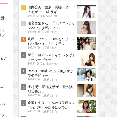
瀧内公美 主演・長編・ヌード
の初が３つ!!!ギラギ...
2014/10/16 に投稿された
ア活
雨宮留菜さん 「ミスヤンチャ
ン2016」参戦！マル...
よう
2016/5/16 に投稿された
業と
真琴 セクシーDVDをリリース
した元ひきこもり女子...
2013/4/16 に投稿された
琴子 迫力バストを引っさげイ
れるこ
メージデビュー！
2015/10/16 に投稿された
RaMu 18歳Gカップ美少女が
DVDデビュー
2016/4/16 に投稿された
土村 芳 新進女優が「愛の渦」
会を
監督舞台に
2014/7/16 に投稿された
倉沢しえり ふんわり笑顔＆く
Hカ
びれボディを武器にグラ...
2021/2/16 に投稿された
てフ