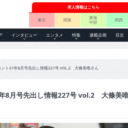
求人情報はこちら
東海
東京
関東
関西
中部
ア
インタビュー
エンタメ
特集
連載企画
目次
ント21年8月号先出し情報227号 VOL.2 大條美唯さん
年8月号先出し情報227号 vol.2 大條美