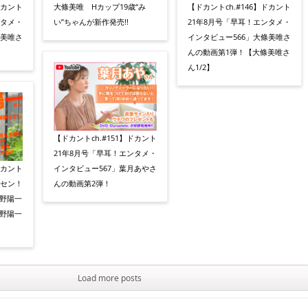
ドカント
大條美唯 Hカップ19歳“み
【ドカントch.#146】ドカント
ンタメ・
い”ちゃんが新作発売!!
21年8月号「早耳！エンタメ・
條美唯さ
インタビュー566」大條美唯さ
んの動画第1弾！【大條美唯さ
ん1/2】
【ドカントch.#151】ドカント
21年8月号「早耳！エンタメ・
ドカント
インタビュー567」葉月あやさ
イセン！
んの動画第2弾！
岡野陽一
野陽一
Load more posts