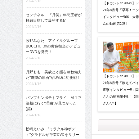
2024/3/16
【ドカントch.#149】
21年8月号「早耳！エ
センチネル 『月笑』年間王者が
インタビュー566」大
極致目指して爆発する!?
んの動画第2弾！
2024/2/16
牧野みなた アイドルグループ
BOCCHI。￼の黄色担当がデビュ
ーDVDを発売！
2024/2/16
月野もも 美貌と才能を兼ね備え
【ドカントch.#152】
た“奇跡の原石”がDVDに初挑戦！
21年8月号「教えてパ
2024/1/16
直撃インタビュー!!」
さんの動画第4弾！【岡
パンプキンポテトフライ M-1で
決勝に行く“理由”が見つかった
さん4/4】
(笑)
2024/1/16
松嶋えいみ “ミラクル神ボデ
ィ”グラドルが卒業DVDをリリー