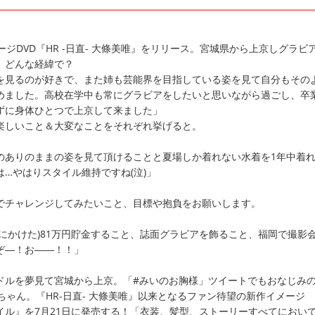
メージDVD『HR -日直- 大條美唯』をリリース。宮城県から上京しグラビ
、どんな経緯で？
を見るのが好きで、また姉も芸能界を目指している姿を見て自分もその
めました。高校在学中も常にグラビアをしたいと思いながら過ごし、卒
ずに身体ひとつで上京して来ました」
楽しいこと＆大変なことをそれぞれ挙げると。
のありのままの姿を見て頂けることと夏場しか着れない水着を1年中着
…やはりスタイル維持ですね(泣)」
でチャレンジしてみたいこと、目標や抱負をお願いします。
にかけた)81万円貯金すること、誌面グラビアを飾ること、福岡で撮影
ぞ―！お――！！」
ドルを夢見て宮城から上京。「#みいのお胸様」ツイートでもおなじみの
ちゃん。『HR-日直- 大條美唯』以来となるファン待望の新作イメージ
イル』を7月21日に発売する！「衣装、髪型、ストーリーすべてにおい