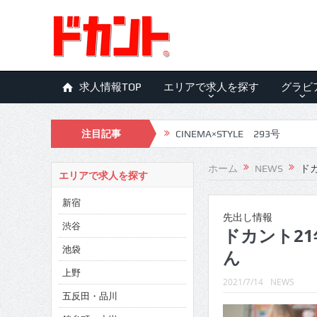
求人情報TOP
エリアで求人を探す
グラビ
注目記事
CINEMA×STYLE 292号
CINEMA×STYLE 291号
ホーム
NEWS
ドカ
エリアで求人を探す
CINEMA×STYLE 290号
新宿
CINEMA×STYLE 289号
先出し情報
渋谷
ドカント21
CINEMA×STYLE 288号
池袋
ん
CINEMA×STYLE 287号
上野
2021/7/14
NEWS
五反田・品川
CINEMA×STYLE 286号