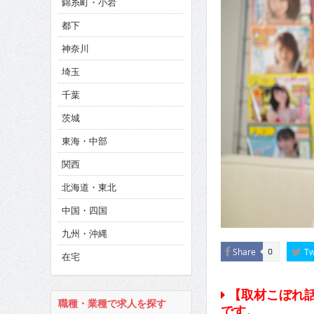
錦糸町・小岩
CINEMA×STYLE 285号
都下
CINEMA×STYLE 294号
神奈川
CINEMA×STYLE 293号
埼玉
千葉
茨城
東海・中部
関西
北海道・東北
中国・四国
九州・沖縄
Share
Tw
0
在宅
【取材こぼれ話
職種・業種で求人を探す
です。