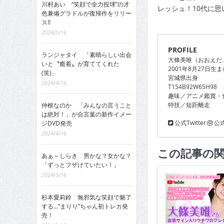
川村あい “笑顔で全力投球”の才
レッシュ！10代に思
色兼備グラドルが復帰作をリリー
ス!!
2024/5/16
PROFILE
ランジャタイ 「素晴らしい出会
大條美唯（おおえだ
いと〝癒着〟が育ててくれた
2001年8月27日生ま
(笑)」
宮城県出身
2024/4/16
T154B92W65H98
趣味／アニメ鑑賞・
特技／短距離走
仲根なのか 「みんなの言うこと
は絶対！」が合言葉の新作イメー
公式Twitter
公式I
ジDVD発売
2024/4/16
この記事の
あぁ～しらき 男かな？女かな？
「ずっとフザけていたい！」
2024/3/16
杉本愛莉鈴 無邪気な笑顔で魅了
する…“まりり”ちゃん初トレカ発
売！