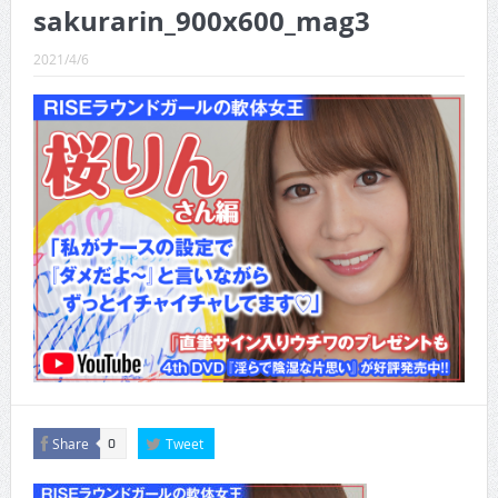
CINEMA×STYLE 288号
sakurarin_900x600_mag3
CINEMA×STYLE 287号
2021/4/6
CINEMA×STYLE 286号
CINEMA×STYLE 285号
CINEMA×STYLE 294号
CINEMA×STYLE 293号
Share
Tweet
0