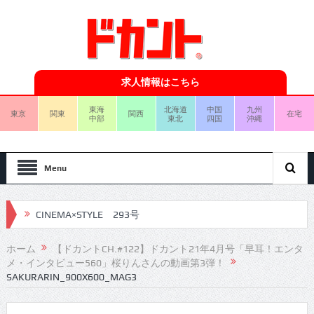
求人情報はこちら
東海
北海道
中国
九州
東京
関東
関西
在宅
中部
東北
四国
沖縄
Menu
CINEMA×STYLE 292号
CINEMA×STYLE 291号
ホーム
【ドカントCH.#122】ドカント21年4月号「早耳！エンタ
メ・インタビュー560」桜りんさんの動画第3弾！
CINEMA×STYLE 290号
SAKURARIN_900X600_MAG3
CINEMA×STYLE 289号