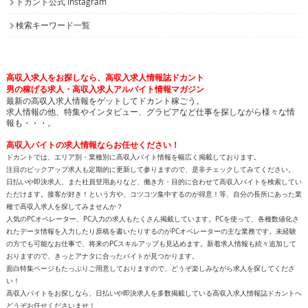
ドカント公式 Instagram
検索キーワード一覧
高収入求人をお探しなら、高収入求人情報誌ドカント
男の稼げる求人・高収入求人アルバイト情報マガジン
最新の高収入求人情報をゲットしてドカント稼ごう。
求人情報の他、特集やインタビュー、グラビアなど仕事を探しながら様々な情
報も・・・。
高収入バイトの求人情報ならお任せください！
ドカントでは、エリア別・業種別に高収入バイト情報を幅広く掲載しております。
注目のピックアップ求人も定期的に更新して参りますので、是非チェックしてみてください。
日払いや即決求人、また社員登用ありなど、働き方・目的に合わせて高収入バイトを検索してい
ただけます。接客が好き！という方や、コツコツ集中するのが得意！等、自分の長所にあった業
種で高収入求人を探してみませんか？
人気のPCオペレーター、PC入力の求人もたくさん掲載しています。PCを使って、各種数値化さ
れたデータ情報を入力したり原稿を書いたりするのがPCオペレーターの主な業務です。未経験
の方でも可能なお仕事で、将来のPCスキルアップも見込めます。新着求人情報も続々追加して
おりますので、きっとアナタに合ったバイトが見つかります。
面白特集ページもたっぷりご用意しておりますので、どうぞ楽しみながら求人を探してくださ
い！
高収入バイトをお探しなら、日払いや即決求人を多数掲載している高収入求人情報誌ドカントへ
どうぞお任せくださいませ！