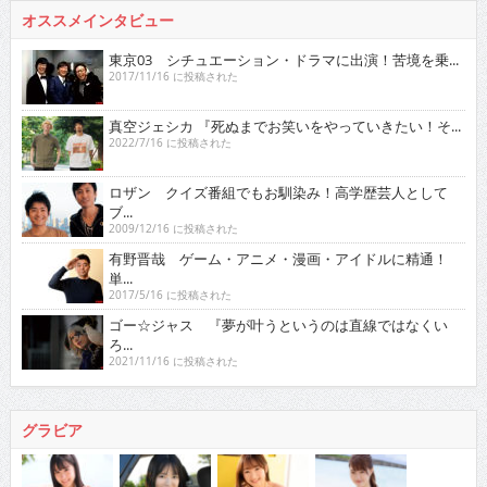
オススメインタビュー
東京03 シチュエーション・ドラマに出演！苦境を乗...
2017/11/16 に投稿された
真空ジェシカ 『死ぬまでお笑いをやっていきたい！そ...
2022/7/16 に投稿された
ロザン クイズ番組でもお馴染み！高学歴芸人として
ブ...
2009/12/16 に投稿された
有野晋哉 ゲーム・アニメ・漫画・アイドルに精通！
単...
2017/5/16 に投稿された
ゴー☆ジャス 『夢が叶うというのは直線ではなくい
ろ...
2021/11/16 に投稿された
グラビア