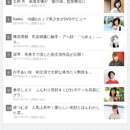
土村 芳 新進女優が「愛の渦」監督舞台に
2014/7/16 に投稿された
RaMu 18歳Gカップ美少女がDVDデビュー
2016/4/16 に投稿された
稀見理都 乳首残像に触手・アヘ顔・「らめぇ」……
エ...
2018/3/16 に投稿された
深琴 等身大で演じた初主演作品が公開！
2017/11/16 に投稿された
行平あい佳 初主演で大胆な体当たり艶技を…
2018/9/15 に投稿された
倉沢しえり ふんわり笑顔＆くびれボディを武器に
グラ...
2021/2/16 に投稿された
原つむぎ 人気上昇中！愛らしい笑顔とほんわかし
た雰...
2021/3/16 に投稿された