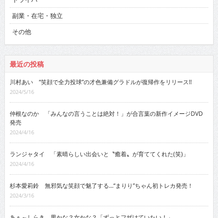
副業・在宅・独立
その他
最近の投稿
川村あい “笑顔で全力投球”の才色兼備グラドルが復帰作をリリース!!
2024/5/16
仲根なのか 「みんなの言うことは絶対！」が合言葉の新作イメージDVD
発売
2024/4/16
ランジャタイ 「素晴らしい出会いと〝癒着〟が育ててくれた(笑)」
2024/4/16
杉本愛莉鈴 無邪気な笑顔で魅了する…“まりり”ちゃん初トレカ発売！
2024/3/16
あぁ～しらき 男かな？女かな？「ずっとフザけていたい！」