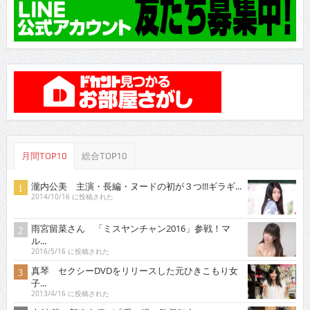
月間TOP10
総合TOP10
瀧内公美 主演・長編・ヌードの初が３つ!!!ギラギ...
2014/10/16 に投稿された
雨宮留菜さん 「ミスヤンチャン2016」参戦！マ
ル...
2016/5/16 に投稿された
真琴 セクシーDVDをリリースした元ひきこもり女
子...
2013/4/16 に投稿された