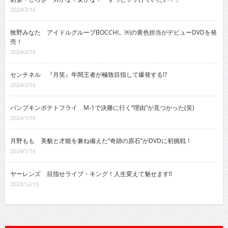
2024/3/16
牧野みなた アイドルグループBOCCHI。￼の黄色担当がデビューDVDを発
売！
2024/2/16
センチネル 『月笑』年間王者が極致目指して爆発する!?
2024/2/16
パンプキンポテトフライ M-1で決勝に行く“理由”が見つかった(笑)
2024/1/16
月野もも 美貌と才能を兼ね備えた“奇跡の原石”がDVDに初挑戦！
2024/1/16
ヤーレンズ 目指せライブ・キング！人生変えて魅せます!!
2023/12/15