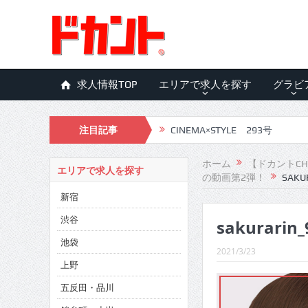
求人情報TOP
エリアで求人を探す
グラビ
注目記事
CINEMA×STYLE 293号
CINEMA×STYLE 292号
ホーム
【ドカントCH
エリアで求人を探す
の動画第2弾！
SAKU
CINEMA×STYLE 291号
新宿
CINEMA×STYLE 290号
渋谷
sakurarin
CINEMA×STYLE 289号
池袋
2021/3/23
CINEMA×STYLE 288号
上野
五反田・品川
CINEMA×STYLE 287号