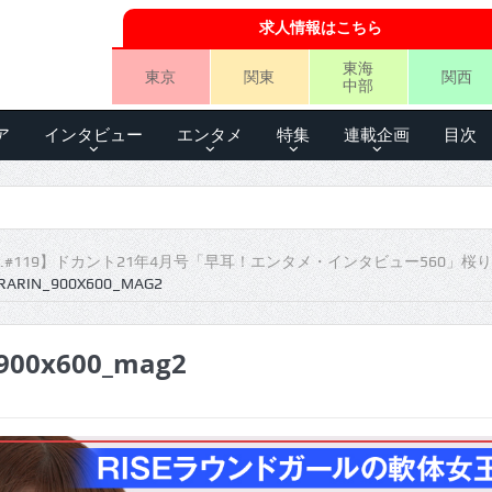
求人情報はこちら
東海
東京
関東
関西
中部
ア
インタビュー
エンタメ
特集
連載企画
目次
.#119】ドカント21年4月号「早耳！エンタメ・インタビュー560」桜
RARIN_900X600_MAG2
_900x600_mag2