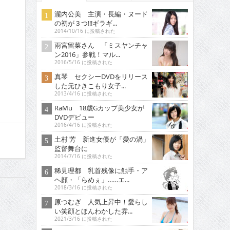
瀧内公美 主演・長編・ヌード
の初が３つ!!!ギラギ...
2014/10/16 に投稿された
雨宮留菜さん 「ミスヤンチャ
ン2016」参戦！マル...
2016/5/16 に投稿された
真琴 セクシーDVDをリリース
した元ひきこもり女子...
2013/4/16 に投稿された
RaMu 18歳Gカップ美少女が
DVDデビュー
2016/4/16 に投稿された
土村 芳 新進女優が「愛の渦」
監督舞台に
2014/7/16 に投稿された
稀見理都 乳首残像に触手・ア
ヘ顔・「らめぇ」……エ...
2018/3/16 に投稿された
原つむぎ 人気上昇中！愛らし
い笑顔とほんわかした雰...
2021/3/16 に投稿された