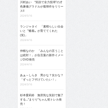
川村あい “笑顔で全力投球”の才
色兼備グラドルが復帰作をリリー
ス!!
2024/5/16
ランジャタイ 「素晴らしい出会
いと〝癒着〟が育ててくれた
(笑)」
2024/4/16
仲根なのか 「みんなの言うこと
は絶対！」が合言葉の新作イメー
ジDVD発売
2024/4/16
あぁ～しらき 男かな？女かな？
「ずっとフザけていたい！」
2024/3/16
杉本愛莉鈴 無邪気な笑顔で魅了
する…“まりり”ちゃん初トレカ発
売！