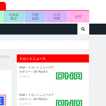
北海道
中国
九州
在宅
東北
四国
沖縄
りんさん
ドカントニュース
DNA～ドカントニュースア
カデミー～261号vol.4
2024/6/3
DNA～ドカントニュースア
カデミー～261号vol.3
2024/5/27