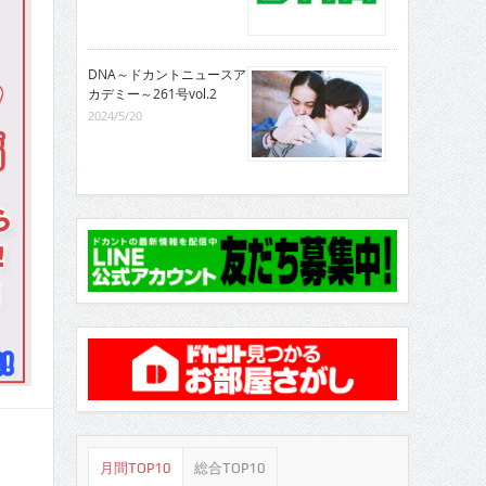
DNA～ドカントニュースア
カデミー～261号vol.2
2024/5/20
月間TOP10
総合TOP10