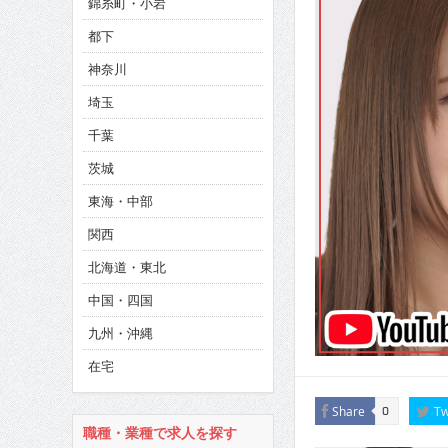
錦糸町・小岩
CINEMA×STYLE 286号
都下
CINEMA×STYLE 285号
神奈川
CINEMA×STYLE 294号
埼玉
千葉
茨城
東海・中部
関西
北海道・東北
中国・四国
九州・沖縄
在宅
Share
Tw
0
職種・業種で求人を探す