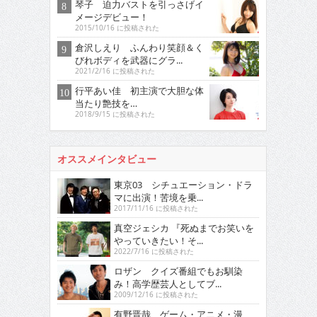
琴子 迫力バストを引っさげイ
メージデビュー！
2015/10/16 に投稿された
倉沢しえり ふんわり笑顔＆く
びれボディを武器にグラ...
2021/2/16 に投稿された
行平あい佳 初主演で大胆な体
当たり艶技を…
2018/9/15 に投稿された
オススメインタビュー
東京03 シチュエーション・ドラ
マに出演！苦境を乗...
2017/11/16 に投稿された
真空ジェシカ 『死ぬまでお笑いを
やっていきたい！そ...
2022/7/16 に投稿された
ロザン クイズ番組でもお馴染
み！高学歴芸人としてブ...
2009/12/16 に投稿された
有野晋哉 ゲーム・アニメ・漫