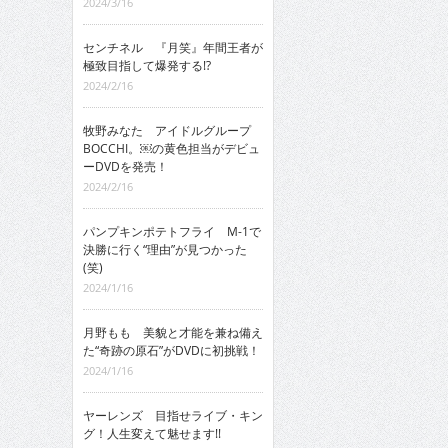
2024/3/16
センチネル 『月笑』年間王者が
極致目指して爆発する!?
2024/2/16
牧野みなた アイドルグループ
BOCCHI。￼の黄色担当がデビュ
ーDVDを発売！
2024/2/16
パンプキンポテトフライ M-1で
決勝に行く“理由”が見つかった
(笑)
2024/1/16
月野もも 美貌と才能を兼ね備え
た“奇跡の原石”がDVDに初挑戦！
2024/1/16
ヤーレンズ 目指せライブ・キン
グ！人生変えて魅せます!!